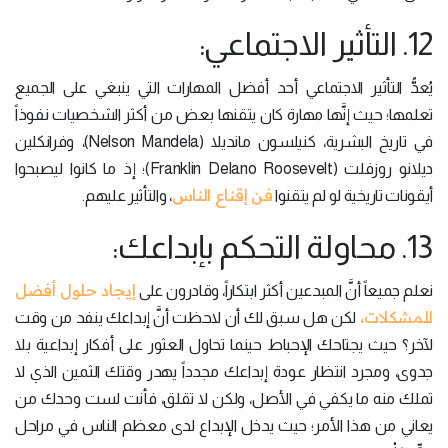
12. التأثير الاجتماعي:
يُعدُّ التأثير الاجتماعي أحد أفضل المهارات التي ينبغي على الجميع
تعلمها؛ حيث إنَّها مهارة كان يتقنها بعض من أكثر الشخصيات نفوذاً
في تاريخ البشرية، كنيلسون مانديلا (Nelson Mandela)، وفرانكلين
ديلانو روزفلت (Franklin Delano Roosevelt)؛ إذ ما كانوا ليصبحوا
فن إقناع الناس
أيقونات تاريخية لو لم يتقنوا
، والتأثير عليهم.
13. محاولة التحكم بإبداعك:
إيجاد حلول أفضل
نعلم جميعاً أنَّ المبدعين أكثر ابتكاراً، وقادرون على
للمشكلات،
لكن هل سبق لك أن لاحظت أنَّ إبداعك ينفد من وقت
لآخر؟ حيث يجتاحك الإحباط حينما تحاول العثور على أفكار إبداعية بلا
جدوى، ومجرد انتظار عودة إبداعك مجدداً يهدر وقتك الثمين الذي لا
تملك منه ما يكفي في الأصل، ولكن لا تقلق، فأنت لست وحدك من
يعاني من هذا الأمر؛ حيث يدخل الإبداع لدى معظم الناس في مراحل