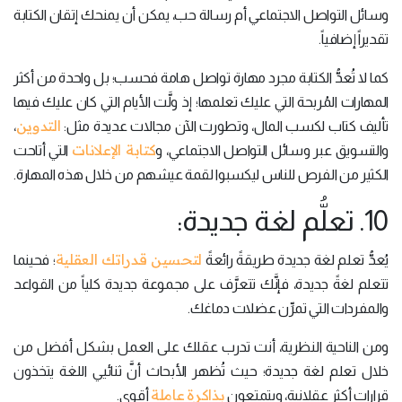
وسائل التواصل الاجتماعي أم رسالة حب، يمكن أن يمنحك إتقان الكتابة
تقديراً إضافياً.
كما لا تُعدُّ الكتابة مجرد مهارة تواصل هامة فحسب؛ بل واحدة من أكثر
المهارات المُربحة التي عليك تعلمها؛ إذ ولَّت الأيام التي كان عليك فيها
التدوين
تأليف كتاب لكسب المال، وتطورت الآن مجالات عديدة مثل:
،
كتابة الإعلانات
والتسويق عبر وسائل التواصل الاجتماعي، و
التي أتاحت
الكثير من الفرص للناس ليكسبوا لقمة عيشهم من خلال هذه المهارة.
10. تعلُّم لغة جديدة:
لتحسين قدراتك العقلية
يُعدُّ تعلم لغة جديدة طريقةً رائعةً
؛ فحينما
تتعلم لغةً جديدة، فإنَّك تتعرَّف على مجموعة جديدة كلياً من القواعد
والمفردات التي تمرِّن عضلات دماغك.
ومن الناحية النظرية، أنت تدرب عقلك على العمل بشكل أفضل من
خلال تعلم لغة جديدة؛ حيث تُظهر الأبحاث أنَّ ثنائيي اللغة يتخذون
بذاكرة
عاملة
قرارات أكثر عقلانية، ويتمتعون
أقوى.