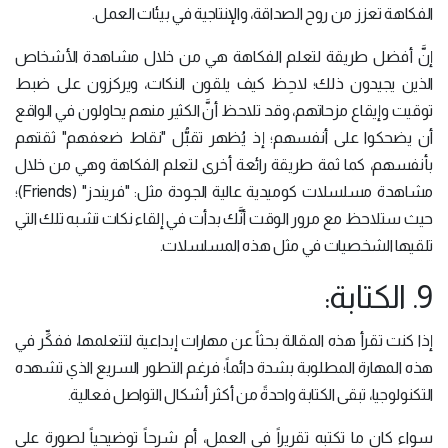
الفكاهة تعزز من روح الصداقة، والإنتاجية في بيئات العمل.
إنَّ أفضل طريقة لتعلم الفكاهة هي من خلال مشاهدة الأشخاص
الذين يجيدون ذلك؛ لاحِظ كيف يلقون النكات، ويركزون على ضبط
توقيت وإيقاع مزحاتهم، وقد تلاحظ أنَّ الكثير منهم يحاولون في الواقع
أن يضحكوا على أنفسهم؛ إذ يُظهر تقبُّل "نقاط ضعفهم" ثقتهم
بأنفسهم، كما ثمة طريقة رائعة أخرى لتعلم الفكاهة وهي من خلال
مشاهدة مسلسلات كوميدية عالية الجودة مثل: "فريندز" (Friends)؛
حيث ستلاحظ مع مرور الوقت أنَّك بدأت في إلقاء نكات تشبه تلك التي
تلقيها الشخصيات في مثل هذه المسلسلات.
9. الكتابة:
إذا كنت تقرأ هذه المقالة بحثاً عن مهارات إبداعية لتتعلمها، ففكِّر في
هذه المهارة المطلوبة بشدة دائماً؛ فرغم التطور السريع الذي تشهده
التكنولوجيا، تبقى الكتابة واحدةً من أكثر أشكال التواصل فعالية.
سواء كان ما تكتبه تقريراً في العمل، أم شرحاً توضيحياً لصورة على