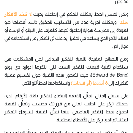
مدٍّ وجَزْر.
لا تنفد الأفكار
ولكن لحسن الحظ يمكنك التحكم في إبداعك بحيث
منك
، ويمكنك تجربة عدد من الأساليب لتحقيق ذلك، أفضلها هو
العودة إلى ممارسة هواية إبداعية تحبها، كالعزف على البيانو أو الرسم أو
الغناء، الأمر الذي يساعد في تحفيز إبداعك كي تتمكن من استخدامه في
مجال آخر.
ومن النصائح المفيدة لتنمية التفكير الإبداعي لحل المشكلات هي
استخدام تقنية قبعات التفكير الست التي ابتكرها إدوارد دي بونو
(Edward de Bono)؛ حيث تتمحور هذه التقنية حول تقسيم عملية
6 أنماط (أو قبعات)
تفكيرك إلى
واستخدامها نمطاً تلو الآخر.
على سبيل المثال، تمثِّل القبعة البيضاء التفكير بلغة الأرقام، الذي
يجعلك تركز على الجانب المالي من قراراتك فحسب، وتمثِّل القبعة
الحمراء نمط التفكير العاطفي، بينما تمثِّل القبعة السوداء التفكير
المتشائم الذي يركز على الأخطاء المحتملة.
يمكن أن يكون استخدام تقنية قبعات التفكير الست فعالاً للغاية حينما