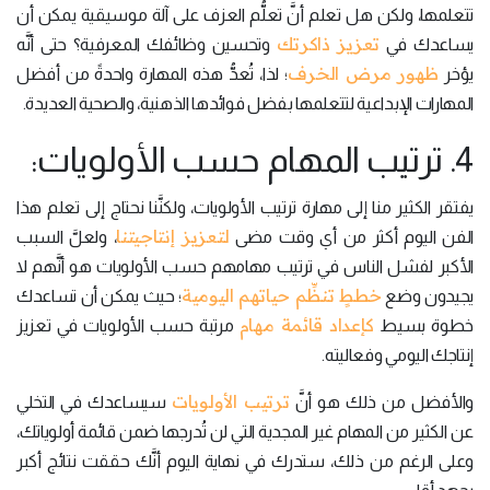
تتعلمها، ولكن هل تعلم أنَّ تعلُّم العزف على آلة موسيقية يمكن أن
تعزيز ذاكرتك
يساعدك في
وتحسين وظائفك المعرفية؟ حتى أنَّه
ظهور مرض الخرف
يؤخر
؛ لذا، تُعدُّ هذه المهارة واحدةً من أفضل
المهارات الإبداعية لتتعلمها بفضل فوائدها الذهنية، والصحية العديدة.
4. ترتيب المهام حسب الأولويات:
يفتقر الكثير منا إلى مهارة ترتيب الأولويات، ولكنَّنا نحتاج إلى تعلم هذا
لتعزيز إنتاجيتنا
الفن اليوم أكثر من أي وقت مضى
، ولعلَّ السبب
الأكبر لفشل الناس في ترتيب مهامهم حسب الأولويات هو أنَّهم لا
خططٍ تنظِّم حياتهم اليومية
يجيدون وضع
؛ حيث يمكن أن تساعدك
كإعداد قائمة مهام
خطوة بسيط
مرتبة حسب الأولويات في تعزيز
إنتاجك اليومي وفعاليته.
ترتيب الأولويات
والأفضل من ذلك هو أنَّ
سيساعدك في التخلي
عن الكثير من المهام غير المجدية التي لن تُدرجها ضمن قائمة أولوياتك،
وعلى الرغم من ذلك، ستدرك في نهاية اليوم أنَّك حققت نتائج أكبر