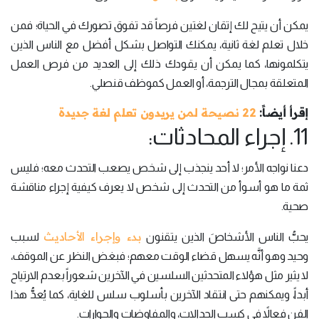
يمكن أن يتيح لك إتقان لغتين فرصاً قد تفوق تصورك في الحياة؛ فمن
خلال تعلم لغة ثانية، يمكنك التواصل بشكل أفضل مع الناس الذين
يتكلمونها، كما يمكن أن يقودك ذلك إلى العديد من فرص العمل
المتعلقة بمجال الترجمة، أو العمل كموظف قنصلي.
إقرأ أيضاً:
22 نصيحة لمن يريدون تعلم لغة جديدة
11. إجراء المحادثات:
دعنا نواجه الأمر؛ لا أحد ينجذب إلى شخص يصعب التحدث معه؛ فليس
ثمة ما هو أسوأ من التحدث إلى شخص لا يعرف كيفية إجراء مناقشة
صحية.
بدء وإجراء الأحاديث
يحبُّ الناس الأشخاصَ الذين يتقنون
لسبب
وحيد وهو أنَّه يسهل قضاء الوقت معهم؛ فبغض النظر عن الموقف،
لا يثير مثل هؤلاء المتحدثين السلسين في الآخرين شعوراً بعدم الارتياح
أبداً، ويمكنهم حتى انتقاد الآخرين بأسلوب سلس للغاية، كما يُعدُّ هذا
الفن فعالاً في كسب الجدالات، والمفاوضات والحوارات.