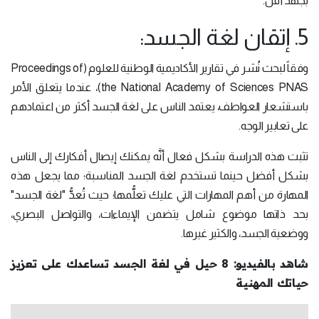
بجهد أقل.
5. إتقان لغة الجسد:
وفقاً لبحث نُشر في تقارير الأكاديمية الوطنية للعلوم (Proceedings of
the National Academy of Sciences PNAS)، عندما يتعلق الأمر
باستشعار العواطف، يعتمد الناس على لغة الجسد أكثر من اعتمادهم
على تعابير الوجه.
تثبت هذه الدراسة بشكل فعال أنَّه يمكنك إيصال أفكارك إلى الناس
بشكل أفضل حينما تستخدم لغة الجسد المناسبة؛ مما يجعل هذه
المهارة من أهم المهارات التي عليك تعلُّمها؛ حيث تُعدُّ "لغة الجسد"
بحد ذاتها موضوع شامل يتضمن الإيماءات، والتواصل البصري،
ووضعية الجسد، والكثير غيرها.
شاهد بالفيديو: 8 حيل في لغة الجسد تساعدك على تعزيز
حياتك المهنية