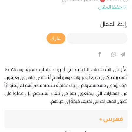
حفظ المقال
رابط المقال
Article Link
شارك
فكِّر في الشخصيات التاريخية التي أحرزت نجاحاتٍ مميزة، وستلاحظ
أنَّهم يشتركون جميعاً بأمرٍ واحد؛ وهو أنَّهم أشخاص ماهرون يعرفون
كيف يؤدون مهامهم، ولكن إليك مفاجأة ستصدمك: إنَّهم لم يتقنوا أيَّاً
من المهارات التي يتمتعون بها من تلقاء أنفسهم؛ بل عملوا على
تطوير المهارات التي تضيف قيمةً إلى حياتهم.
فهرس +