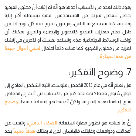
يعود ذلك لعدد من الأسباب، أحدها هو أنَّه تم إثبات أنَّ محتوى الفيديو
يحظى بتفاعل متزايد من المستخدمين؛ فهو ببساطة أكثر إثارة
وجاذبية، كما يستمتع به الناس، ويرغبون بمزيدٍ منه كل يوم؛ لذا من
خلال تعلم مهارات الفيديو كالتصوير والإضاءة والتحرير، يمكنك أن
تواكب الوسائط الاجتماعية هذه، وتساعد نفسك أو الآخرين في إنشاء
لجني أموال جيدة
المزيد من محتوى الفيديو، كما هناك دائماً احتمال
من هذه المهارة
.
7. وضوح التفكير:
هل تعلم أنَّه في عام 2013 انخفض متوسط انتباه الشخص العادي إلى
حوالي 8 ثوان فقط؟ ثمة عدد كبير من الأسباب التي أدت إلى انخفاض
لوضوح
مدى انتباهنا بهذه السرعة، ولكنَّ أهمها هو افتقادنا جميعاً
التفكير
.
الصفاء الذهني
إنَّ ما تحتاجه هو تطوير مهارة استعادة
، والبحث عن
هدفاً معينا
أهدافك ودوافعك وغايتك؛ فالإنسان الذى لا يمتلك
يبدد