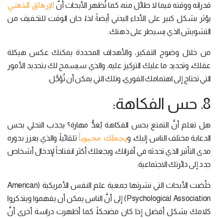
الإرهاق الذهني
قدراته ووقته فيما لا طائل منه، كما تُظهر الأبحاث أنَّ
يؤثر بشكل كبير على الأداء البدني أيضاً؛ لذا، حان الوقت للتخفيف من
التشويش الذي يسيطر على ذهنك.
من خلال وضوح التفكير، والأهداف المحددة يمكنك عكس هيكلة
عقلك، وتحديد ما عليك التركيز عليه، والذي سيسمح لك بتحديد الأمور
التي تحتاج إلى اهتمامك الفوري، وتلك التي يمكن أن تُؤجَّل.
8. حس الفكاهة:
هل تعلم أنَّ التمتع بحس الفكاهة يُعدُّ مهارة؟ يجذب التحلي بحس
يجعلك محبوباً
الدعابة مختلف الناس إليك، و
تلقائياً، والذي يعزز بدوره
مدى التأثير الذي تحدثه في أقرانك، ويجعلك أكثر انفتاحاً لإدخال أشخاص
جدد إلى دائرتك الاجتماعية.
خلُصَت الأبحاث التي نشرتها جمعية علم النفس الأمريكية (American
Psychological Association) إلى أنَّ الناس يمكن أن يفهموا ويتذكروا
كلامك بشكل أفضل إذا كان مضحكاً، كما أظهرت دراسة أخرى أنَّ