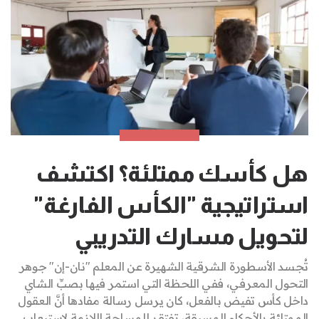
هل كأسك ممتلئة؟ اكتشف
استراتيجية "الكأس الفارغة"
لتحويل مسارك التدريبي
تُجسد الأسطورة الشرقية الشهيرة عن المعلم "نان-إن" جوهر
التحول المعرفي، ففي اللحظة التي استمر فيها بصبِّ الشاي
داخل كأس تفيض بالفعل، كان يرسل رسالة مفادها أنَّ العقول
الممتلئة بالأحكام المسبقة، تفتقر للمساحة اللازمة لاستيعاب