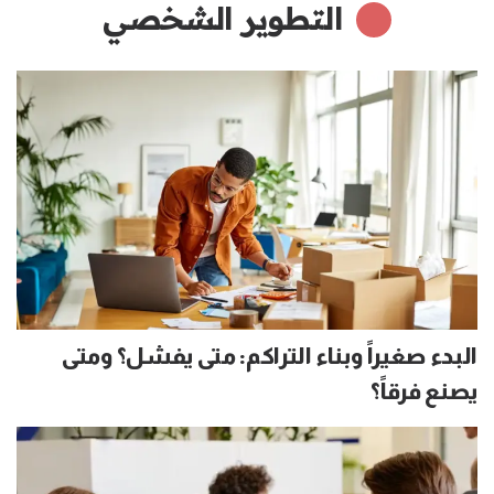
التطوير الشخصي
البدء صغيراً وبناء التراكم: متى يفشل؟ ومتى
يصنع فرقاً؟