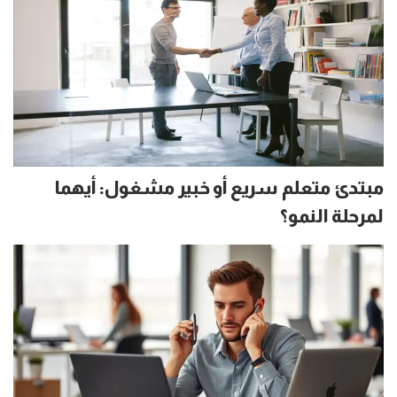
مبتدئ متعلم سريع أو خبير مشغول: أيهما
لمرحلة النمو؟