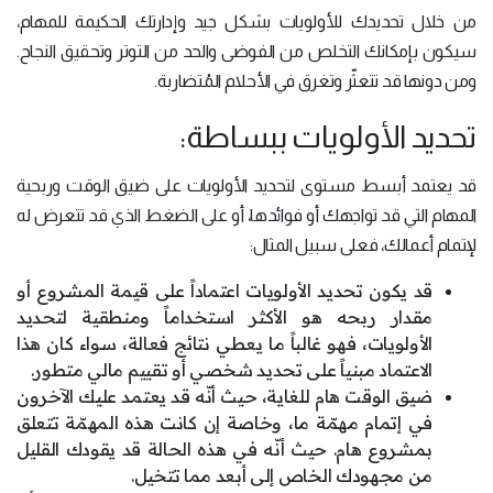
من خلال تحديدك للأولويات بشكل جيد وإدارتك الحكيمة للمهام،
سيكون بإمكانك التخلص من الفوضى والحد من التوتر وتحقيق النجاح.
ومن دونها قد تتعثّر وتغرق في الأحلام المُتضاربة.
تحديد الأولويات ببساطة:
قد يعتمد أبسط مستوى لتحديد الأولويات على ضيق الوقت وربحية
المهام التي قد تواجهك أو فوائدها، أو على الضغط الذي قد تتعرض له
لإتمام أعمالك، فعلى سبيل المثال:
قد يكون تحديد الأولويات اعتماداً على قيمة المشروع أو
مقدار ربحه هو الأكثر استخداماً ومنطقية لتحديد
الأولويات، فهو غالباً ما يعطي نتائج فعالة، سواء كان هذا
الاعتماد مبنياً على تحديد شخصي أو تقييم مالي متطور.
ضيق الوقت هام للغاية، حيث أنّه قد يعتمد عليك الآخرون
في إتمام مهمّة ما، وخاصة إن كانت هذه المهمّة تتعلق
بمشروع هام. حيث أنّه في هذه الحالة قد يقودك القليل
من مجهودك الخاص إلى أبعد مما تتخيل.