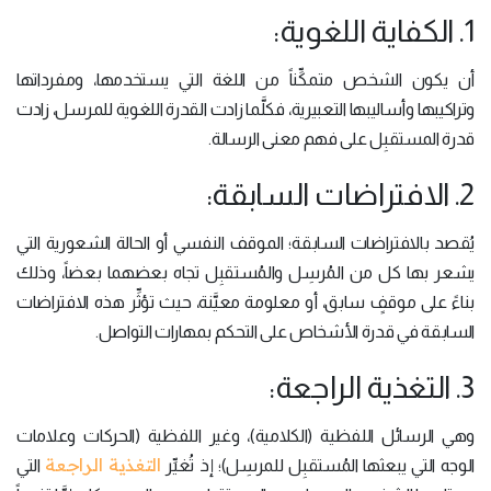
1. الكفاية اللغوية:
أن يكون الشخص متمكِّناً من اللغة التي يستخدمها، ومفرداتها
وتراكيبها وأساليبها التعبيرية، فكلَّما زادت القدرة اللغوية للمرسل، زادت
قدرة المستقبِل على فهم معنى الرسالة.
2. الافتراضات السابقة:
يُقصد بالافتراضات السابقة؛ الموقف النفسي أو الحالة الشعورية التي
يشعر بها كل من المُرسِل والمُستقبِل تجاه بعضهما بعضاً، وذلك
بناءً على موقفٍ سابق، أو معلومة معيَّنة، حيث تؤثِّر هذه الافتراضات
السابقة في قدرة الأشخاص على التحكم بمهارات التواصل.
3. التغذية الراجعة:
وهي الرسائل اللفظية (الكلامية)، وغير اللفظية (الحركات وعلامات
التغذية الراجعة
الوجه التي يبعثها المُستقبِل للمرسِل)؛ إذ تُغيِّر
التي