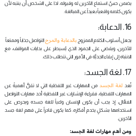
يضمن حسَّ استماع الآخرين له وقبوله، لذا على الشخص أن ينتبه لأن
يكون كلامه واقعياً بعيداً عن المبالغة.
16. الدعابة:
بالدعابة والمرح
يجعل أسلوب الكلام الممزوج
التواصل جذاباً وممتعاً
للآخرين، ويقضي على الجمود الذي يُسيطر على بدايات المواقف، مع
الانتباه إلى إبقاء الجديَّة في الأمور التي تتطلب ذلك.
17. لغة الجسد:
لغة الجسد
تُعد
من المهارات غير اللفظية التي لا تقلُّ أهميةً عن
المهارات اللفظية، فقراءة الإشارات غير اللفظية أحد مهارات التواصل
الفعَّال، إذ يجب أن يكون الإنسان واعياً للغة جسده ويحرص على
استخدامها بشكلٍ يخدم أفكاره، كما يكون قادراً على فهم لغة جسد
الآخرين.
ومن أهم مهارات لغة الجسد: