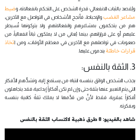
ضبط
ويُقصد بالثبات الانفعالي؛ قدرة الشخص على التحكم بانفعالاته، و
مشاعر الغضب
والإحباط، فأنجح الأشخاص في التواصل مع الآخرين،
هم من يتحكمون بمشاعرهم وانفعالاتهم، ولا يتركونها تُسيطر
عليهم أو على قراراتهم، بينما يُعاني من لا يملكون ثباتاً انفعالياً، من
تخاذ
صعوبات في تواصلهم مع الآخرين في معظم الأوقات، ومن ا
قرارات خاطئة
يندمون عليها.
3. الثقة بالنفس:
يجذب الشخص الواثق بنفسه انتباه من يستمع إليه، وتشدُّهم الأفكار
التي يتم التعبير عنها بثقة حتى وإن لم تكن أفكاراً إبداعية، فقد يتجاهلون
أفكاراً عبقرية، فقط لأنَّ من قدَّمها لا يملك ثقةً كافية بنفسه
وبفكرته.
شاهد بالفيديو: 8 طرق ذهبية لاكتساب الثقة بالنفس