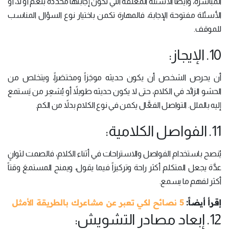
المباشرة، وأيضاً الأسئلة المغلقة التي تكون إجابتها محددة بنعم أو لا، أو
الأسئلة مفتوحة الإجابة، فالمهارة تكمن باختيار نوع السؤال المناسب
للموقف.
10. الإيجاز:
أن يحرص الشخص أن يكون حديثه موجَزاً ومختصَراً، ويتخلص من
الحشو الزائد في الكلام، حتى لا يكون حديثه طويلاً أو يُشعِر من يَستمع
إليه بالملل. التواصل الفعَّال يكمن في نوع الكلام بدلاً من الكم.
11. الفواصل الكلامية:
يُنصح باستخدام الفواصل والاستراحات في أثناء الكلام، فالصمت لثوانٍ
عدَّة يجعل المتكلم أكثر راحة وتركيزاً فيما يقول، ويمنح المستمعَ وقتاً
أكثر لفهم ما يسمع.
إقرأ أيضاً:
5 نصائح لكي تعبر عن مشاعرك بالطريقة الأمثل
12. إبعاد مصادر التشويش: