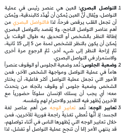
التواصل البصري:
العين هي عنصر رئيس في عملية
التواصل، ويُقال أنَّ العين يُمكن أن تُهدِّد كالبندقية، ويُمكن
أن تجعل القلب يرقص فرحاً، لذا
فالتواصل البصري
من
أهم عناصر التواصل الناجح، ولا يُقصد بالتواصل البصري
إطالة النظر بالشخص أو التحديق به طوال الوقت؛ بل
يُمكن أن يكون بالنظر للشخص لمدة من 5 إلى 15 ثانية،
ثمَّ إزاحة النظر إلى شيء آخر، ثمَّ الرجوع مرة أخرى
والاستمرار في التواصل البصري.
وضعية الجلوس:
تُعد وضعية الجلوس أو الوقوف عنصراً
هاماً في عملية التواصل ومواجهة الشخص الآخر، فمن
الأمور التي تجعل عملية التواصل أكثر فاعلية، أن يختار
الشخص وضعية جلوس أو وقوف باتجاه من يتحدث
معه؛ أي يجب أن يسلك الإنسان سلوكاً حضورياً مع
الآخرين يُظهر فيه التقدير والاحترام لهم ولنفسه.
تعابير الوجه:
تُعد
تعابير الوجه
من أهم عناصر لغة
الجسد؛ إذ أنَّها تُعطي تغذيةً راجعة فورية للآخرين، فمن
خلال تعابير الوجه التي يُظهرها الناس في أثناء تواصلهم،
قد ينتهي الأمر إمَّا أن تنجح عملية التواصل أو تفشل، لذا