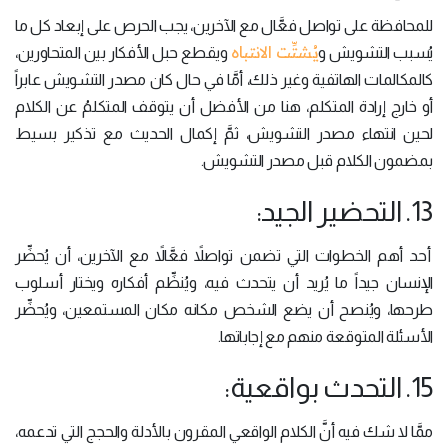
للمحافظة على تواصل فعَّال مع الآخرين، يجب الحرص على إبعاد كل ما
يُشتِّت الانتباه
يُسبب التشويش و
ويقطع حبل الأفكار بين المتحاورين،
كالمكالمات الهاتفية وغير ذلك، أمَّا في حال كان مصدر التشويش عابراً
أو خارج إرادة المتكلم، هنا من الأفضل أن يتوقف المتكلمُ عن الكلام
لحين انتهاء مصدر التشويش، ثمَّ إكمال الحديث مع تذكير بسيط
بمضمون الكلام قبل مصدر التشويش.
13. التحضير الجيد:
أحد أهم الخطوات التي تضمن تواصلاً فعَّالاً مع الآخرين، أن يُحضِّر
الإنسان جيداً ما يُريد أن يتحدث فيه، ويُنظِّم أفكاره ويختار أسلوب
طرحها، ويُنصح أن يضع الشخص مكانه مكان المستمعين، ويُحضِّر
الأسئلة المتوقعة منهم مع إجاباتها.
15. التحدث بواقعية:
ممَّا لا شك فيه أنَّ الكلام الواقعي المقرون بالأدلة والحجج التي تدعمه،