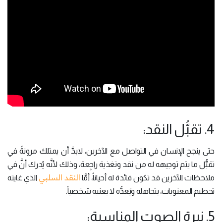
4. تقبُّل النقد:
حتى ينجح الإنسان في التواصل مع الآخرين، لابدَّ أن يمتلك مرونةً في
تقبُّل ما يتم توجيهه له من نقد وتغذية راجِعة، وذلك لأنَّه يُدرك أنَّ في
النقد السلبي
ملاحظات الآخرين قد تكون فائدة له أحياناً، أمَّا
الذي غايته
تحطيم المعنويات، يتجاهله ويَعدُّه لا يعنيه شخصياً.
5. نبرة الصوت المناسبة: