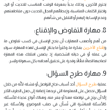
يَحترم الآخرين، وذلك بدءاً بمعرفة الوقت المناسب للحديث أو الرد،
واختيار الكلمات المناسبة، وإعطائهم المجال للحديث دون مقاطعتهم،
وعدم الإساءة إليهم أو التقليل من شأنهم.
8. مهارة التفاوض والإقناع:
من أهم وأصعب المهارات أن ينجح الإنسان في كسب تفاوض ما،
إقناع الآخرين
و
بفكرة ما، وكثيراً ما يحتاج الإنسان لهذه المهارة، سواء
في عمله أو في حياته الشخصية، إذ يضمن امتلاك هذه المهارة
لصاحبها اتصالاً فعَّالاً وقدرة على تحقيق أهدافه بكل سهولة ويُسر.
9. مهارة طرح السؤال:
طرح السؤال
عملية
أحد أسباب نجاح التواصل أو فشله؛ لأنَّه من خلال
السؤال نحصل على المعلومة التي نريدها، إضافة إلى جعل الطرف الآخر
إمَّا أن يرتح في تواصله معنا أو ينفر منه، وهناك أنواع عديدة للأسئلة؛
كالأسئلة المباشَرة التي تُسأل في صلب الموضوع، والأسئلة غير