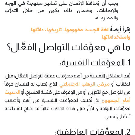
يجب أن يُحافظ الإنسان على تعابير مبتهجة في الوجه
والإيماءات، وضمان ذلك يكون من خلال التدرُّب
والممارسة.
إقرأ أيضاً:
لغة الجسد: مفهومها، تاريخها، دلائلها
واستخداماتها
ما هي معوِّقات التواصل الفعَّال؟
1. المعوِّقات النفسية:
تُعد المشاكل النفسية من أهم معوِّقات عملية التواصل الفعَّال؛ مثل:
مرض الرهاب الاجتماعي
الاكتئاب أو
، الذي يُصاب به الإنسان خوفاً
الحديث
من التواصل مع الآخرين، أو من الوقوف على خشبة المسرح، أو
أمام الجمهور
؛ لذا تُصنف المعوِّقات النفسية من أهم وأصعب
معوِّقات التواصل؛ لأنَّ مثل هذه الحالات غالباً ما تحتاج لمساعدة
أخصَّائي نفسي.
2. المعوِّقات العاطفية: