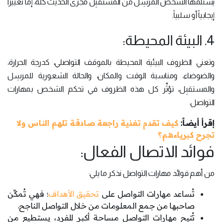
يستلمها الشخص المرسِل من المستقبِل مجرى الحديث كله، إمَّا تغييراً
إيجابياً أو سلبياً.
4. البيئة المحيطة:
وتعني الظروف البيئية المحيطة بالموقف التواصلي، كدرجة الحرارة،
والضوضاء، ومناسبة الوقت والمكان، والحالة الشعورية للمرسِل
والمستقبِل، تؤثِّر كل هذه الظروف في تحكم الشخص بمهارات
التواصل.
إقرأ أيضاً:
كيف تقدم تغذية راجعة صادقة تلهم الناس ولا
تجرح كبرياءهم؟
فوائد الاتصال الفعال:
من أهم فوائد مهارات التواصل نذكر ما يلي:
تُساعد مهارات التواصل على
تحقيق الأهداف
؛ فهي تُمكِّن
صاحبها من جمع المعلومات من خلال التواصل الناجح.
تُتيح مهارات التواصل مساحة أكبر للفرد، يستطيع من