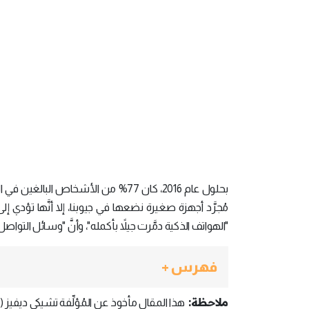
بحلول عام 2016، كان 77% من الأشخاص 
مُجرَّد أجهزة صغيرة نضعها في جيوبنا، إلا أنَّها تؤدي إل
"الهواتف الذكية دمَّرت جيلاً بأكمله"، وأنَّ "وسائل ال
فهرس +
ملاحظة: