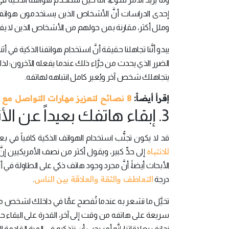
إحدى الدراسات أنَّ الأشخاص الذين يستخدمون هواتفه
وملل أكثر، مقارنة بمن حولهم من الأشخاص الذين لا يفع
يبدو أنَّنا تجاهلنا حقيقة أنَّ استخدام هواتفنا الذكية في أثنا
الضرر الذي يحدث من جرَّاء ذلك عندما يفعله الآخرون؛ ل
يتجاهلك شخص آخر ويُعير كامل انتباهه لهاتفه.
إقرأ أيضاً:
8 نصائح لتعزيز مهارات التواصل مع الآخرين
3. إبقاء هاتفك بعيداً عن الأنظار في أثناء المحادثات الهادفة:
قد لا يكون تجنُّب استخدام الهواتف الذكية كافياً في ب
للانتباه
إلى حدٍّ كبير، ويقول أكثر من نصف الأمريكيين إ
الأبحاث أيضاً، أنَّ مجرد وجود هاتف ذكي على الطاولة في 
التعاطف والثقة والعلاقة بين الناس
درجة
.
تخيَّل ما تشعر به عندما تُفصح عمَّا في داخلك لشخص ما، في 
سريعة على هاتفه من وقت إلى آخر، القدرة على البقاء حاضرا
نجازف بعلاقاتنا؛ إنَّه أمر يجب أن نتذكره في المرة القادمة ا