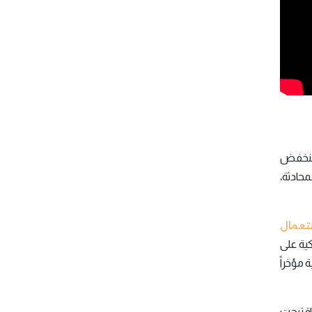
ستنخفض
حادثة،
تعمال
كية على
الذكية مؤخراً
اقترحت