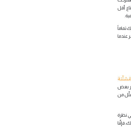
اع أقل
ية.
ك تماماً
ر عندما
شتِّتة
ظهر بعض
لِّل من
قي نظرة
فإنَّنا