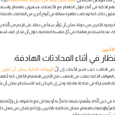
م الذكية في أثناء تناول الطعام مع الأصدقاء، يشعرون باهتمام واستمت
لون ذلك، كما لوحظت ظاهرة مماثلة في أنواع أخرى من التفاعلات الاجتماع
ء وجود الآخرين من حولنا، يمكن أن يُؤثِّر سلباً في حياتنا، على الرغم من أنَّنا ندر
ذلك عندما تستخدم هاتفك في أيِّ مناسبة اجتماعية، حاول أن تتذكر كيف تشع
الهواتف الذكية يمكن أن تكون مُ
عض الحالات؛ حيث تشير الأبحاث إلى أنَّ
نَّ الهواتف الذكية جعلت من الصعب منح الآخرين الاهتمام الكامل، كما تُ
أثناء المشاركة في محادثة هادفة، وحتى إن لم يكن قيد الاستخدام، يمكن أن يق
حين أنَّه لا يتفَّهم حقيقة ما تمرُّ به أو يتفاعل مع ما تقوله، بل ورُبَّما يل
ً والإصغاء باهتمام، مفتاح بناء الثقة بالآخرين، وإذا لم نتمكن من فعل ذلك، 
لتي نُجري فيها محادثة مهمَّة.