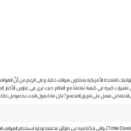
البالغين في الولايات المتحدة الأمريكية يمتلكون هواتف ذكية، وعلى الرغم من أنَّ الهوات
ى تغييرات كبيرة في كيفية تفاعلنا مع العالم؛ حيث نرى في عناوين الأخبار المثي
تواصل الاجتماعي تعمل على تمزيق المجتمع"؛ لكن ماذا يقول البحث بخصوص ذلك
هذا المقال مأخوذ عن المُؤلِّفة تشيكي ديفيز (Tchiki Davis)، والتي تحدِّثنا فيه عن طرائق مختلفة لإدارة استخدام اله