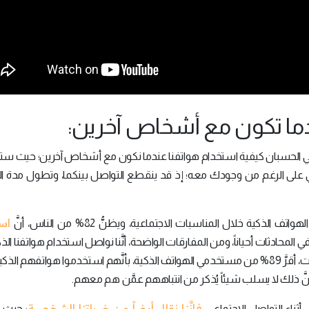
ي الحسبان كيفية استخدام هواتفنا عندما نكون مع أشخاص آخرين؛ حيث 
لى الرغم من وجودك معه؛ إذ قد ينقطع التواصل بينكما، وتطول مدة الم
اس
ية خلال المناسبات الاجتماعية، ويظنُّ 82% من الناس، أنَّ
في المحادثات أحياناً، ومن المفارقات الواضحة، أنَّنا نواصل استخدام هواتفنا الذ
الرغم من النسب آنفة الذكر؛ إذ حسب نتائج إحدى الدراسات، أقرَّ 89% من مستخدمي الهواتف الذكية، بأنَّهم استخدموا هواتفهم 
َ ذلك لا يسلب شيئاً يُذكر من انتباههم عمَّن هم معهم.
فإنَّنا نقلل أيضاً من خبراتنا الشخصية
ي أثناء التواصل الاجتماعي،
؛ حيث 