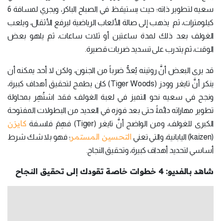
سعيه لتطوير ذاته؛ حيث يستيقظ في الصباح الباكر، ويجري لمسافة 6
كيلومترات، ثم يذهب إلى صالة الألعاب الرياضية ليرفع الأثقال، ويلعب
الغولف بعد ذلك لمدة ساعتين أو ثلاث ساعات، ثم يلهو بعض
الوقت، ثم يتدرب على تسديد ضربات قصيرة.
قد يرى البعض أنَّ روتينه يُعدُّ ضرباً من الجنون، ولكن لا أحد يمكنه أن
ينكر أنَّ تايغر وودز (Tiger Woods) كان يطمح لتحقيق أهداف كبيرة،
ونجح في سعيه نحو التميز في لعبة الغولف؛ فقد اشتُهِر بمحاولة
تطوير مهاراته دائماً، حتى بعد فوزه في العديد من البطولات المفتوحة
كايزن
الكبرى للغولف، ومن الواضح أنَّ تايغر (Tiger) فهِمَ فلسفة
التحسين المستمر
(kaizen) اليابانية، والتي تعني
؛ فهو بلا شك شرط
أساسي لتحديد أهداف كبيرة، وتحقيق النجاح.
شاهد بالفديو: 4 خطوات خاصة تقودك إلى تحقيق النجاح