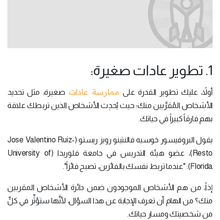
1. تطوير عادات صغيرة:
ممارسة عادات
أولاً، عليك تطوير القدرة على
صغيرة، مثل تحديد
الأشخاص المُقرَّبين منك؛ حيث يُحدِث الأشخاص الذين تربطك علاقة
بهم فارقاً كبيراً في حياتك.
يقول البروفيسور خوسيه فالنتينو رويز ريستو (Jose Valentino Ruiz-
Resto)، عضو هيئة التدريس في جامعة فلوريدا (University of
Florida): "عندما تربط نفسك بالفائزين، تصبح فائزاً".
إذاً، من هم الأشخاص الموجودون ضمن دائرة الأشخاص المقربين
منك؟ من الهام أن تعرف الإجابة عن هذا السؤال، لأنَّها ستؤثِّر في كلٍّ
من شخصيتك ومسار حياتك.