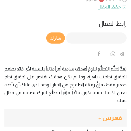
حفظ المقال
رابط المقال
Article Link
شارك
يُعدُّ تعلُّم التطلُّع لبلوغ أهداف سامية أمراً مثالياً بالنسبة لأي قائد يطمح
لتحقيق نجاحات باهرة، وما لم يكن هدفك يقتصر على تحقيق نجاح
صغير فقط، فإنَّ رِفعَة الطموح هي الخيار الوحيد الذي عليك أن تأخذه
بعين الاعتبار حينما تكون قائداً مؤثِّراً يتطلَّع ليترك بصمته في مجال
عمله.
فهرس +