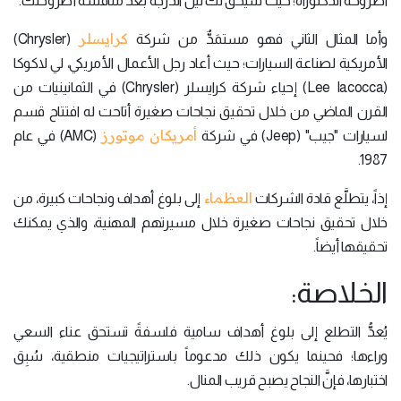
أطروحة الدكتوراه؛ حيث سيحقُّ لك نيل الدرجة بعد مناقشة أطروحتك.
كرايسلر
وأما المثال الثاني فهو مستمَدٌّ من شركة
(Chrysler)
الأمريكية لصناعة السيارات؛ حيث أعاد رجل الأعمال الأمريكي، لي لاكوكا
(Lee Iacocca) إحياء شركة كرايسلر (Chrysler) في الثمانينيات من
القرن الماضي من خلال تحقيق نجاحات صغيرة أتاحت له افتتاح قسم
أمريكان موتورز
لسيارات "جيب" (Jeep) في شركة
(AMC) في عام
1987.
العظماء
إذاً، يتطلَّع قادة الشركات
إلى بلوغ أهداف ونجاحات كبيرة، من
خلال تحقيق نجاحات صغيرة خلال مسيرتهم المهنية، والذي يمكنك
تحقيقها أيضاً.
الخلاصة:
يُعدُّ التطلع إلى بلوغ أهداف سامية فلسفةً تستحق عناء السعي
وراءها؛ فحينما يكون ذلك مدعوماً باستراتيجيات منطقية، سُبِق
اختبارها، فإنَّ النجاح يصبح قريب المنال.