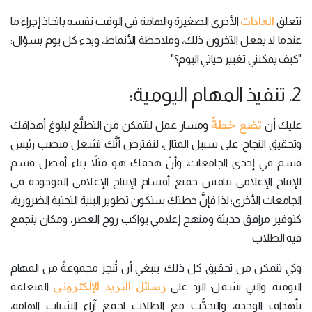
العادات
تتعلق
الأخرى الصغيرة والهامة في الوقت نفسه باتخاذ إجراء ما
عندما لا يفعل الآخرون ذلك، وملاحظة الأنماط، وبدء كل يوم بسؤال:
"كيف يمكنني تغيير حياتي اليوم؟"
2. تنفيذ المهام اليومية:
تضع خطةً
عليك أن
ومسار عمل لتتمكن من التطلُّع لبلوغ أهدافك
وتحقيق النجاح؛ على سبيل المثال، لنفترض أنَّك تشغل منصب رئيس
قسم في إحدى الجامعات، وأنَّ هدفك هو مثلاً بناء أفضل قسم
للإنتاج الإعلامي ينافس جميع أقسام الإنتاج الإعلامي الموجودة في
الجامعات الأخرى؛ لذا فإنَّ خطتك ستكون تطوير البنية التحتية الضرورية،
كتوفير مرافق حديثة ومنهج إعلامي يواكب روح العصر، ومكان يتجمع
فيه الطلاب.
وكي تتمكن من تحقيق كل ذلك، ينبغي أن تُنجز مجموعةً من المهام
رسائل البريد الإلكتروني
اليومية، والتي تشمل: الرد على
المتعلقة
بأهداف الوحدة، والتحدُّث مع الطلاب لجمع آراء الشباب الهامة،