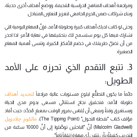
ومراجعة أهداف المناهج الدراسية القديمة، ووضعِ أهداف أخرى حديثة،
وبناء شراكات ضمن الحرم الجامعي لتعزيز التعاون المتبادل.
وحتى لو كانت لديك أهداف كبيرة وطويلة الأمد، فإنَّ المهام اليومية التي
تشارك فيها كل يوم ستسمح لك بتحقيقها في نهاية الأمر؛ لذا احذر
من أن تضلَّ طريقك في خضم الأفكار الكبيرة، وتنسى أهمية المهام
الصغيرة.
3. تتبع التقدم الذي تحرزه على الأمد
الطويل:
لتحديد أهداف
دائماً ما يكون التطلُّع لبلوغ مستويات عالية مرادفاً
طويلة الأمد؛ فتحقيق نجاح استثنائي مسعى يدوم مدى الحياة
ويستغرق وقتاً، وينبغي أن يُقاس بمرور الوقت بمعيارٍ مُحدَّد؛ حيث أفاد
مالكوم جلادويل
مؤلف كتاب "نقطة التحول" (The Tipping Point)،
(Malcolm Gladwell) أنَّ "الباحثين توصَّلوا إلى أنَّ 10000 ساعة من
التدريب كفيلةٌ بأن تتقن أي مهارة إتقاناً تاماً".