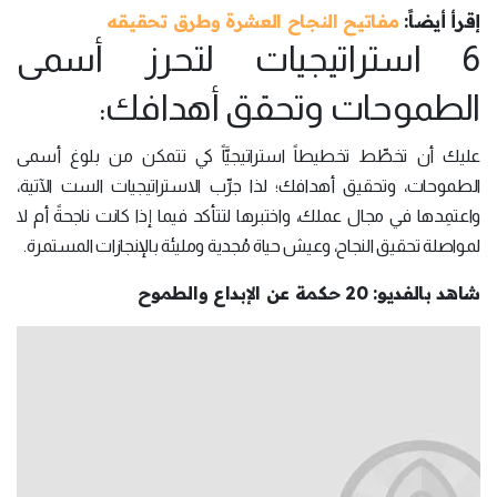
إقرأ أيضاً:
مفاتيح النجاح العشرة وطرق تحقيقه
6 استراتيجيات لتحرز أسمى
الطموحات وتحقق أهدافك:
عليك أن تخطِّط تخطيطاً استراتيجيَّاً كي تتمكن من بلوغ أسمى
الطموحات، وتحقيق أهدافك؛ لذا جرِّب الاستراتيجيات الست الآتية،
واعتمِدها في مجال عملك، واختبرها لتتأكد فيما إذا كانت ناجحةً أم لا
لمواصلة تحقيق النجاح، وعيش حياة مُجدية ومليئة بالإنجازات المستمرة.
شاهد بالفديو: 20 حكمة عن الإبداع والطموح