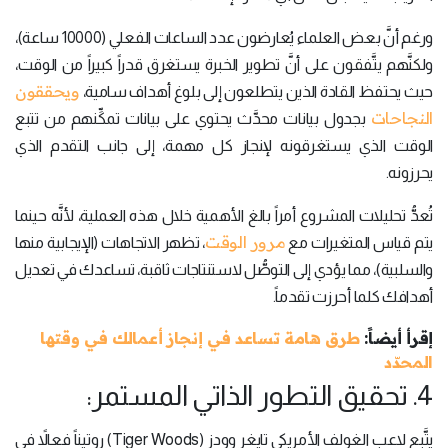
ورغم أنَّ بعض العلماء يُعارضون عدد الساعات الفعلي (10000 ساعة)،
ولكنَّهم يتَّفقون على أنَّ تطوير الخبرة يستغرق قدراً كبيراً من الوقت،
ويحققون
حيث يحتفظ القادة الذين يتطلعون إلى بلوغ أهداف سامية،
النجاحات
بجدول بيانات محدَّث يحتوي على بيانات تمكِّنهم من تتبع
الوقت الذي يستغرقونه لإنجاز كل مهمة، إلى جانب التقدم الذي
يحرزونه.
تُعدُّ تحليلات المشروع أمراً بالغ الأهمية خلال هذه العملية، لأنَّه حينما
مرور الوقت
يتم قياس المتغيرات مع
، تظهر الاتجاهات (الإيجابية منها
والسلبية)، مما يؤدي إلى التوصُّل لاستنتاجات ثاقبة، تساعدك في تعديل
أهدافك كلما أحرزت تقدماً.
إقرأ أيضاً:
طرق هامة تساعد في إنجاز أعمالك في وقتها
المحدّد
4. تحقيق التطور الذاتي المستمر:
يتَّبع لاعب الغولف الأمريكي تايغر وودز (Tiger Woods) روتيناً فعالاً في