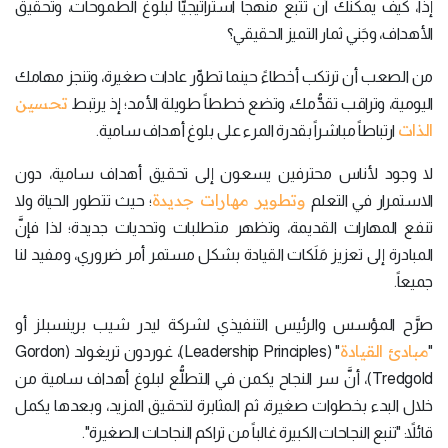
إذاً، كيف يمكنك أن تتَّبع منهجاً استراتيجيَّاً لبلوغ الطموحات، وتحقيق
الأهداف، وجَني ثمار التميز الحقيقي؟
من الصعب أن ترتكب أخطاءً حينما تطوِّر عادات صغيرة، وتنجز مهامك
تحسين
اليومية، وتراقب تقدُّمك، وتضع خططاً طويلة الأمد؛ إذ يرتبط
الذات
ارتباطاً مباشراً بقدرة المرء على بلوغ أهداف سامية.
لا وجود لأناس محترفين يسعون إلى تحقيق أهداف سامية، دون
وتطوير مهارات جديدة
الاستمرار في التعلم
؛ حيث تتطور الحياة ولا
تنفع المهارات القديمة، وتظهر متطلبات وتحديات جديدة؛ لذا فإنَّ
المبادرة إلى تعزيز مَلَكات القيادة بشكل مستمر أمر ضروري، ومفيد لنا
جميعاً.
صرَّح المؤسس والرئيس التنفيذي لشركة ليدر شيب برينسبلز أو
مبادئ القيادة
"
" (Leadership Principles)، غوردون تريغولد (Gordon
Tredgold)، أنَّ سر النجاح يكمن في التطلُّع لبلوغ أهداف سامية من
خلال البدء بخطوات صغيرة، ثم المثابرة لتحقيق المزيد، وبعدها يكمل
قائلاً: "تنبع النجاحات الكبيرة غالباً من تراكم النجاحات الصغيرة".