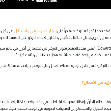
إنجاز المزيد في وقت أقل
قد يبدو الأمر كما لو كنت قادراً على
. على كل ا
ى أخرى، يحتاج دماغنا وقتاً ليس بالقليل لإعادة التركيز على المهمة الجديد
ووفقاً للطبيب النفسي "إدوارد إم هالويل" (Edward M. Hallowell): "يعني تعدد المهام تحويل التركيز من مهمة إلى أخرى في تتا
َنا لا نفعل ذلك في الحقيقة؛ حيث يُشبه هذا لعب التنس بثلاث كرات".
لزيادة التركيز؛ فمن خلال توجيه ذهنك للعمل على موضوع واحد، ستمتلك قدر
مزيد من الأعمال؟
الوقت ذاته، إلا أنَّ بإمكاننا ممارسة نشاطين في وقت واحد إذا كانا يتطلبان عم
يادة السيارة والاستماع إلى المدونات الصوتية في الوقت نفسه، حيث تصبح 