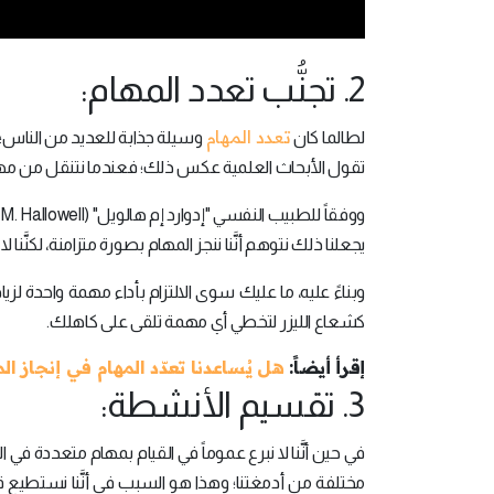
2. تجنُّب تعدد المهام:
تعدد المهام
لطالما كان
وسيلة جذابة للعديد من الناس؛ ف
تقول الأبحاث العلمية عكس ذلك؛ فعندما نتنقل من مهمة إل
يجعلنا ذلك نتوهم أنَّنا ننجز المهام بصورة متزامنة، لكنّ
وبناءً عليه، ما عليك سوى الالتزام بأداء مهمة واحدة 
كشعاع الليزر لتخطي أي مهمة تلقى على كاهلك.
إقرأ أيضاً:
هل يُساعدنا تعدّد المهام في إنجاز ال
3. تقسيم الأنشطة:
في حين أنَّنا لا نبرع عموماً في القيام بمهام متعددة في 
مختلفة من أدمغتنا؛ وهذا هو السبب في أنَّنا نستطيع ق