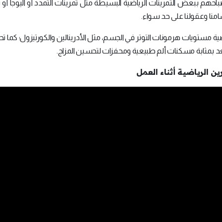
حهم ببعض التمرينات الرياضية البسيطة مثل تمرينات التمدد أو اليوجا أو 
امنا وعقولنا على حد سواء.
ضية مستويات هرمونات التوتر في الجسم، مثل الأدرينالين والكورتيزول؛ كما تحف
ي تعد بمثابة مسكنات ألم طبيعية ومحفزات لتحسين المزاج.