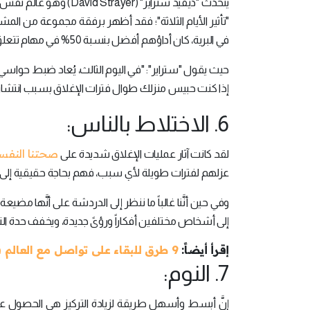
يتحدث "ديفيد ستراير" 
في البرية، كان أداؤهم أفضل بنسبة 50% في مهام تتعلق
حيث يقول "ستراير": "في اليوم الثالث، يُعاد ضبط حواس
إذا كنت حبيس منزلك طوال فترات الإغلاق بسبب انتشا
6. الاختلاط بالناس:
صحتنا النفس
لقد كانت آثار عمليات الإغلاق شديدة على
عزلهم لفترات طويلة لأي سبب، فهم بحاجة حقيقية إلى ا
وفي حين أنَّنا غالباً ما ننظر إلى الدردشة على أنَّها مض
إلى أشخاص مختلفين أفكاراً ورؤىً جديدة، ويخفف حدة التوتر 
إقرأ أيضاً:
9 طرق للبقاء على تواصل مع العالم في ظلِّ التباعد الاجتماعي
7. النوم:
إنَّ أبسط وأسهل طريقة لزيادة التركيز هي الحصول على 