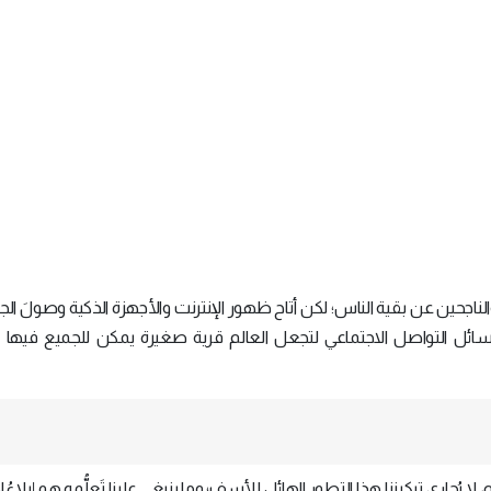
ناجحين عن بقية الناس؛ لكن أتاح ظهور الإنترنت والأجهزة الذكية وصولَ الج
ائل التواصل الاجتماعي لتجعل العالم قرية صغيرة يمكن للجميع فيها ا
 يُجاري تركيزنا هذا التطور الهائل للأسف؛ وما ينبغي علينا تَعلُّمه هو إيلاءُ ا