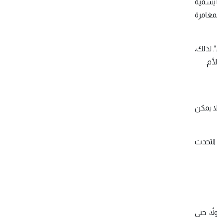
عما يسميه
 أنَّه بعد ثلاثة أيام من المغامرة
. لذلك،
أم.
ا يمكن
 التحدث
ً، حتى