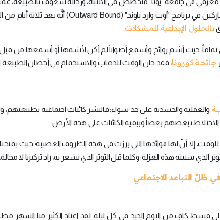
(David Strayer) وهو عالم نفس معرفي في جامعة "يوتا" متخصص في الانتباه، ورحالة شغوف بالطبيعة، 
"تأثير الأيام الثلاثة"؛ فقد أظهر برفقة مجموعة من المشاركين في برنامج "آوت وارد باوند" (Outward Bound)
بالحلول الإبداعية للمشكلات
.
ي تماماً؛ حيث أشم روائح وأسمع أصواتاً لم أكن لأشمها أو أسمعها من قبل"
جائحة كورونا
ر
، فقد حان الوقت للذهاب والاستجمام في أحضان الطبيعة ال
ية
والعقلية والجسدية على حد سواء؛ فالبشر كائنات اجتماعية بطبيعتهم، ول
لاختلاط ببعضهم بعضاً وببقية الكائنات على هذه الأرض.
يعة للوقت، إلا أنَّ لها فوائدها التي برزت في هذه الظروف العصيبة؛ حيث يمنحنا
الذي سببته هذه العزلة؛ وكلما قل التوتر الذي نشعر به، زاد تركيزنا لا محالة.
قسط كافٍ من النوم الجيد في كل ليلة. لقد اعتاد الكثير منا السهر مطولا