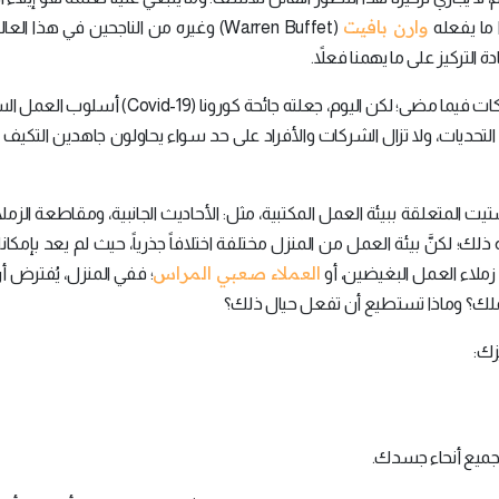
وارن بافيت
 ما يفعله
(Warren Buffet) وغيره من الناجحين في هذا ال
 التركيز على ما يهمنا فعلاً.
نموذجاً تتبعه الكثير من الشركات فيما مضى؛ لكن اليوم، جعلته جائحة كورونا (19
من التحديات، ولا تزال الشركات والأفراد على حد سواء يحاولون جاهدين التكيف
المتعلقة ببيئة العمل المكتبية، مثل: الأحاديث الجانبية، ومقاطعة الزملا
؛ لكنَّ بيئة العمل من المنزل مختلفة اختلافاً جذرياً، حيث لم يعد بإمكان
العملاء صعبي المراس
 زملاء العمل البغيضين، أو
؛ ففي المنزل، يُفترض 
 عملك؟ وماذا تستطيع أن تفعل حيال ذلك؟
جميع أنحاء جسدك.