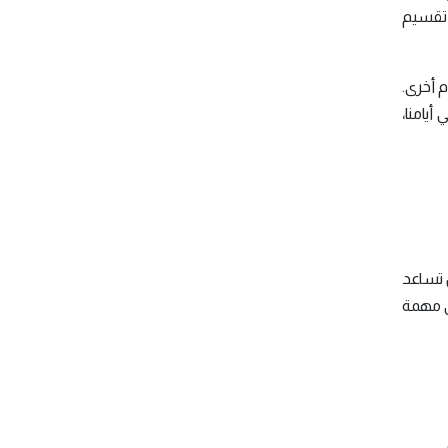
ة تقسيم
م أخرى.
أيامنا،
 تساعد
ى مهمة