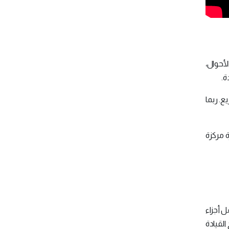
لأحوال،
ة.
بع سريع. ربما
ة مركزة
ل أجزاء
القيادة