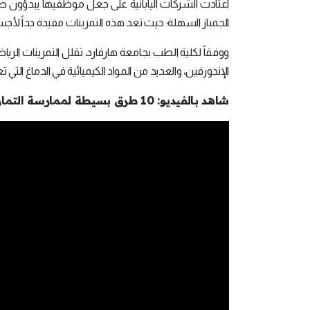
اعتادت الشركات اليابانية على جعل موظفيها يبدؤون صبا
الجمباز السهلة؛ حيث تعد هذه التمرينات مفيدة جداً لأجس
ووفقاً لكلية الطب بجامعة هارفارد، تقلل التمرينات الريا
الإندورفين، والعديد من المواد الكيميائية في الدماغ الت
شاهد بالفيديو: 10 طرق بسيطة لممارسة التمارين الرياضية أثناء العمل