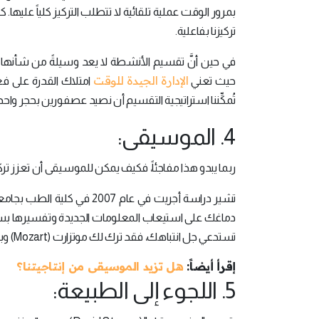
بمرور الوقت عملية تلقائية لا تتطلب التركيز كلياً عليها. 
تركيزنا بفاعلية.
في حين أنَّ تقسيم الأنشطة لا يعد وسيلةً من شأنها زياد
الإدارة الجيدة للوقت
حيث تعني
امتلاك القدرة على فعل
تُمكِّننا استراتيجية التقسيم أن نصيد عصفورين بحجر واحد
4. الموسيقى:
ربما يبدو هذا مفاجئاً، فكيف يمكن للموسيقى أن تعزز تركي
تشير دراسة أجريت في عام 2007 في كلية الطب بجامعة ستانفورد إلى أنَّ الموسيقى -وخاصة
دماغك على استيعاب المعلومات الجديدة وتفسيرها بسه
تستدعي جل انتباهك، فقد ترك لك موتزارت (Mozart) وبيتهوفن (Beethoven) إرثاً موسيقياً يمكنك استثماره في أي وقت.
إقرأ أيضاً:
هل تزيد الموسيقى من إنتاجيتنا؟
5. اللجوء إلى الطبيعة: