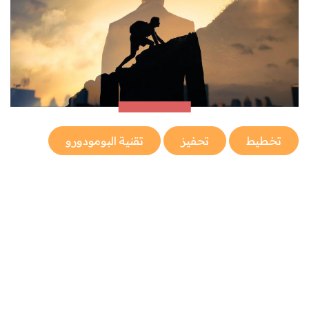
تخطيط
تحفيز
تقنية البومودورو