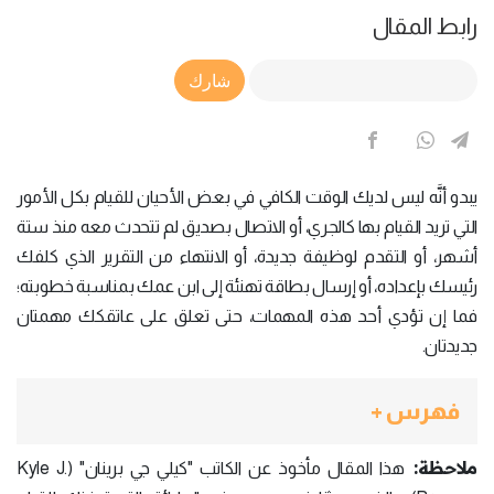
رابط المقال
Article Link
شارك
يبدو أنَّه ليس لديك الوقت الكافي في بعض الأحيان للقيام بكل الأمور
التي تريد القيام بها كالجري، أو الاتصال بصديق لم تتحدث معه منذ ستة
أشهر، أو التقدم لوظيفة جديدة، أو الانتهاء من التقرير الذي كلفك
رئيسك بإعداده، أو إرسال بطاقة تهنئة إلى ابن عمك بمناسبة خطوبته؛
فما إن تؤدي أحد هذه المهمات، حتى تعلق على عاتقكك مهمتان
جديدتان.
فهرس +
ملاحظة:
هذا المقال مأخوذ عن الكاتب "كيلي جي برينان" (Kyle J.