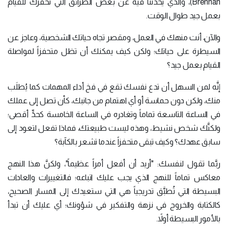
Brennan)، والذي يحدثنا فيه عن بعض الطرائق التي تحفزك للقيام
بعمل جيد طوال الوقت.
والآن، أنت منهك في العمل، ومقصر تجاه حياتك الشخصية، وعاجز عن
السيطرة على حياتك؛ ولكن كيف يمكنك أن تظل متحفزاً لمواصلة
القيام بعمل جيد؟
إنَّه لمن السهل أن تدع نفسك تقع في فخ أداء المهمات كما يُطلَب
منك، ولكن دون حماسة أو أي اهتمام من جانبك، كأن تصل إلى عملك
في الساعة التاسعة تماماً وتغادره في الساعة الخامسة كحدٍّ أقصى؛
ولكنَّك شخص نشيط، وهذه ليست طبيعتك، فماذا تفعل لتعود إلى
سابق عهدك؟ وكيف تبقى متحفزاً عندما تشعر بالكآبة؟
ربَّما تقول لنفسك: "أريد أن أفعل أمراً عظيماً"، ولكنَّ هذا النهج
معاكس تماماً للنهج الذي يجب عليك اتباعه؛ فالتغييرات والعادات
البسيطة التي تُطبَّق تدريجياً هي التي ستعيدك إلى المسار الصحيح،
كالكتابة والخروج في نزهة والتفكير في شؤونك؛ أي عليك أن تبدأ
بالأمور البسيطة أولاً.