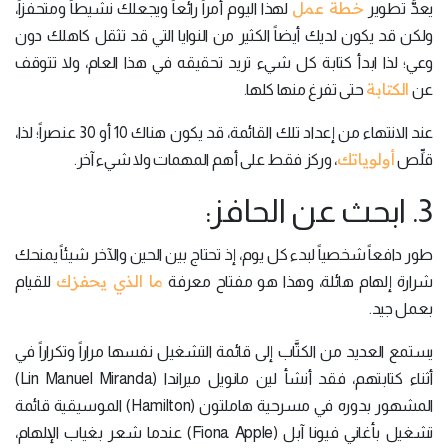
خطة عمل
يعدُّ تطوير
لهذا اليوم أمراً رائعاً ويجعلك نشيطاً ومتحفزاً،
ولكن قد يكون لديك أيضاً الكثير من النوايا التي قد تثقل كاهلك دون
وعي؛ لذا ابدأ كتابة كل شيء تريد تحقيقه في هذا العام، ولا تتوقف
الكتابة
عن
حتى تفرغ منها كلها.
عند الانتهاء من إعداد تلك القائمة، قد يكون هناك 10 أو 30 عنصراً؛ لذا،
أولوياتك
قلِّص
، وركز فقط على أهم المهمات ولا شيء آخر.
3. ابحث عن الحافز:
طور دافعاً شخصياً لبدء كل يوم، إذ تحتاج بين الحين والآخر شيئاً يمنحك
ما الذي يحفزك
شرارة إلهام هائلة، وهذا هو مفتاح معرفة
للقيام
بعمل جيد.
يستمع العديد من الكتَّاب إلى قائمة التشغيل نفسها مراراً وتكراراً في
أثناء كتابتهم، فقد أنشأ لين مانويل ميراندا (Lin Manuel Miranda)
المشهور بدوره في مسرحية هاملتون (Hamilton) الموسيقية قائمة
تشغيل بأغاني فيونا آبل (Fiona Apple) عندما شعر بغياب الإلهام،