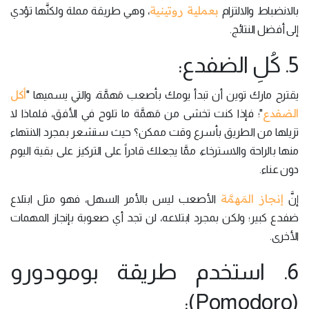
بعملية روتينية
بالانضباط والالتزام
، وهي طريقة مملة ولكنَّها تؤدي
إلى أفضل النتائج.
5. كُلِ الضفدع:
أكل
يقترح مارك توين أن تبدأ يومك بأصعب مَهمَّة، والتي يسميها "
الضفدع
"؛ فإذا كنت تخشى من مَهمَّة ما تلوح في الأفق، فلماذا لا
تزيلها من الطريق بأسرع وقت ممكن؟ حيث ستشعر بمجرد الانتهاء
منها بالراحة والاسترخاء، ممَّا يجعلك قادراً على التركيز على بقية اليوم
دون عناء.
إنجاز المَهمَّة
إنَّ
الأصعب ليس بالأمر السهل، فهو مثل ابتلاع
ضفدع كبير؛ ولكن بمجرد ابتلاعه، لن تجد أي صعوبة بإنجاز المهمات
الأخرى.
6. استخدم طريقة بومودورو
(Pomodoro):