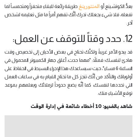
المنتورينغ
يعدُّ الكوتشينع أو
طريقة رائعة للبقاء متحفزاً ومتحمساً لما
تفعله، فلا شيء يجعلك تدرك أنَّك تفهم أمراً ما مثل تعليمه لشخص
آخر.
12. حدد وقتاً للتوقف عن العمل:
قد يبدو الأمر غريباً، ولكنَّك تحتاج في بعض الأحيان إلى تخصيص وقت
هادئ لنفسك؛ فمثلاً: "مهما حدث، أغلق جهاز الكمبيوتر المحمول في
الساعة 6 مساء"، حيث سيساعدك هذا الإجراء البسيط في الحفاظ على
أولوياتك والتأكد من أنَّك تنجز كل ما تحتاج القيام به في ساعات العمل
التي تحددها لنفسك، كما أنَّه يضع حدوداً لزملائك ويعلمهم بموعد
توقع الأشياء منك.
شاهد بالفديو: 10 أخطاء شائعة في إدارة الوقت