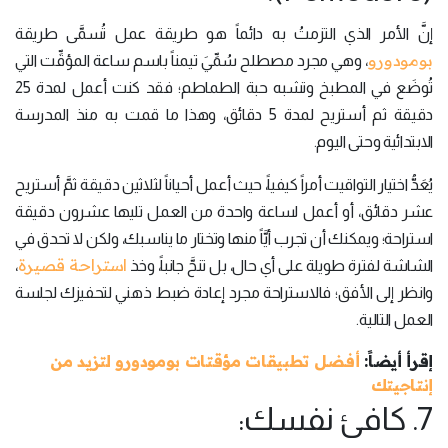
إنَّ الأمر الذي التزمتُ به دائماً هو طريقة عمل تُسمَّى طريقة
بومودورو
، وهي مجرد مصطلح سُمِّيَ تيمناً باسم ساعة المؤقِّت التي
تُوضَع في المطبخ وتشبه حبة الطماطم؛ فقد كنت أعمل لمدة 25
دقيقة ثم أستريح لمدة 5 دقائق، وهذا ما قمت به منذ المدرسة
الابتدائية وحتى اليوم.
يُعَدُّ اختيار التواقيت أمراً كيفياً، حيث أعمل أحياناً لثلاثين دقيقة ثمَّ أستريح
عشر دقائق، أو أعمل لساعة واحدة من العمل تليها عشرون دقيقة
استراحة؛ ويمكنك أن تجرب أيَّاً منها وتختار ما يناسبك، ولكن لا تحدق في
استراحة قصيرة
الشاشة لفترة طويلة على أي حال، بل تنحَّ جانباً، وخذ
،
وانظر إلى الأفق؛ فالاستراحة مجرد إعادة ضبط ذهني لتحفيزك لجلسة
العمل التالية.
إقرأ أيضاً:
أفضل تطبيقات مؤقتات بومودورو لتزيد من
إنتاجيتك
7. كافئ نفسك: