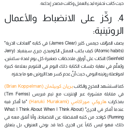
حيث كانت تحفزه لبدء العمل وكانت مصدر إبداعه.
4. ركِّز على الانضباط والأعمال
الروتينية:
يصف المؤلف جيمس كلير (James Clear) في كتابه "العادات الذرية"
(Atomic habits) كيف يكتب الممثل الكوميدي جيري سينفيلد (Jerry
Seinfeld) النكات على أوراق ملاحظات صغيرة كل يوم لمدة ساعتين،
ويُعلِّم في نهاية جلسات الكتابة ذلك اليوم في التقويم بعلامة كبيرة
لمواصلة روتينه اليومي، حيث أنَّ عدم كسر هذا الروتين هو ما يحفزه.
بريان كوبيلمان (Brian Koppelman)
كما استشهد المخرج والكاتب
في مقابلة منشورة عبر الإنترنت مع تيم فيريس (Tim Ferriss)
هاروكي موراكامي (Haruki Murakami)
بمذكرات
"ما أفكر فيه
عندما أفكر في الجري" (What I Think About When I Think About
Running) كواحد من كتبه المفضلة عن الانضباط، وأنا أتفق معه في
ذلك؛ فهو ليس كتاباً عن الجري كما قد يوحي العنوان، بل يتعلق