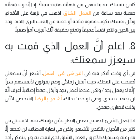
كافئ نفسك عندما تنتهي من مَهمَّة هامة؛ فمثلاً: إذا أنجزت مَهمَّة
العمل الشاق
صعبة بعد ساعة من
، اذهب في نزهة على الأقدام،
ودلِّل نفسك بكوب قهوة مثلجة أو حفنة من العنب البري اللذيذ، وخذ
بين الحين والآخر نفساً عميقاً، وتمتع بحقيقة أنَّك أنجزت أمراً صعباً.
8. اعلم أنَّ العمل الذي قمت به
سيعزز سمعتك:
التراخي في العمل
في أي وقت أفكر فيه في
، أشعر أنَّ سمعتي
أصبحت على المحك، حيث أتخيل زملائي وهم يقولون لأنفسهم سراً:
"إنَّه لا يعمل بجد"؛ ولكن عندما أعمل بجد وأبذل جهداً إضافياً، أعرف أنَّه
أشعر بالرضا
لن يذهب سدى؛ وحتى لو حدث ذلك،
الشخصي لأنَّني
بذلت قصارى جهدي.
لذا افعل الشيء الصحيح بغض النظر عمَّن يراقبك، فقد لا تحظى في
كثير من الأحيان بالتقدير لأشهر؛ ولكن في نهاية المطاف، لن تحصد إلَّا
ما زرعته، وسيدرك الآخرون العمل الشاق الذي قمت به، ولن يتمكن أحد