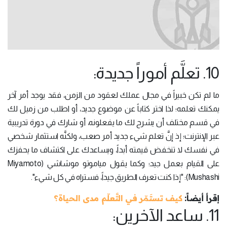
10. تعلَّم أموراً جديدة:
ما لم تكن خبيراً في مجال عملك لعقود من الزمن، فقد يوجد أمر آخر
يمكنك تعلمه؛ لذا اختر كتاباً عن موضوع جديد، أو اطلب من زميل لك
في قسم مختلف أن يشرح لك ما يفعلونه، أو شارك في دورة تدريبية
عبر الإنترنت؛ إذ إنَّ تعلم شيء جديد أمر صعب، ولكنَّه استثمار شخصي
في نفسك لا تنخفض قيمته أبداً، ويساعدك على اكتشاف ما يحفزك
على القيام بعمل جيد؛ وكما يقول مياموتو موشاشي (Miyamoto
Mushashi): "إذا كنت تعرف الطريق جيداً، فستراه في كل شيء".
إقرأ أيضاً:
كيف تستَمّر في التَّعلّم مدى الحياة؟
11. ساعد الآخرين: