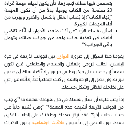
يتحمس فيها عقلك لإنجازها، كأن يكون لديك مهمة قراءة
20 صفحة من الكتاب يومياً، بدلاً من أن تكون المهمة
"إنهاء الكتاب"؛ إذ يُصاب العقل بالكسل والفتور ويهرب من
أداء المهمات الكبيرة.
اسأل نفسك الآن: "هل أنت متعدد الأدوار، أم أنَّك تقضي
أيامك في تغذية جانب واحد من جوانب حياتك وتهمل
باقي الجوانب؟"
التوازن
يقودنا هذا السؤال إلى ضرورة
بين الجوانب الأربعة في حياة
الإنسان؛ الجانب الروحي والعقلي والجسدي والاجتماعي. فلن تكون
سعيداً إن حصلت على مركز وظيفي مرموق إلا أنَّك لا تملك أي صديق
تثق به. ولن تصل إلى الراحة والثقة إن كنت اجتماعياً جداً، إلا أنَّك غير راضٍ
على نظامك الغذائي وشكل جسمك.
إذاً، يجب عليك أن تسأل نفسك في حال تقييمك لمهمة ما: "أي جانب
من الجوانب الأربعة تُشبِعه هذه المهمة؟"، "وهل تُشبِع جانباً على
حساب جانب آخر؟" فقد تركز جهدك وطاقتك على الجانب الفكري
علاقات اجتماعية
فقط، دون السعي إلى تأسيس
، ودون الاكتراث