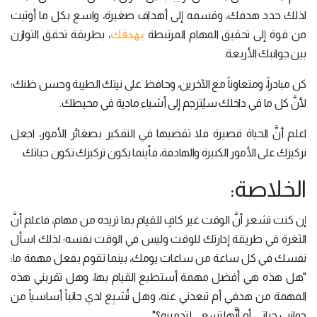
لذلك حدد هدفك، وقسمه إلى أهداف صغيرة، واسع بكل ما أوتيت
بهدفك
من قوة إلى تحقيق المهام المرتبطة
، بطريقة تحقق التوازن
بين جوانبك الأربعة.
كن مبادراً، ومتعاوناً مع الآخرين، وحافظ على نيتك الطيبة وحسن ظنك؛
لأنَّ كل ما في داخلك سيُترجم إلى أشياء مادية في محيطك.
اعلم أنَّ الحياة قصيرة فلا تقضيها في التفكير بصغائر الأمور، اجعل
تركيزك على الأمور الكبيرة والهادفة، فأينما يكون تركيزك تكون حياتك.
الخلاصة:
إن كنت تشعر أنَّ الوقت غير كافٍ للقيام بما تريده من مهام، فاعلم أنَّ
الثغرة في طريقة إدارتك للوقت وليس في الوقت نفسه؛ لذلك اسأل
نفسك في كل ساعة من ساعات يومك، بينما تقوم بفعل مهمة ما:
"هل هذه هي أفضل مهمة أستطيع القيام بها، وهل تقربني هذه
المهمة من هدفي أم تبعدني عنه، وهل تُشبِع لدي جانباً أساسياً من
جوانب حياتي، أم أنَّها تسعى لتدميره؟".