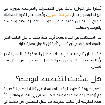
فُطرنا على التوازن؛ لذلك يكون الاضطراب والصراعات ضرورية في
مرحلة التوازن
حيواتنا للوصول بنا إلى
، وفُطرنا على الأدوار المتكاملة،
فتحتاج أن تعيش حقيقتك في الجوانب كافة؛ الجسدية والنفسية
والروحية والعقلية.
تبدأ المشكلات في الحياة؛ عندما تُرجِّح كفةَ جانب ما على الجانب الآخر،
والقوة الحقيقية هي أن تُحسِن تأدية كل الأدوار بمهارة عالية.
كيف لك أن تنام وأنت راضٍ عن أدائك خلال اليوم؟ وكيف لك أن تشعر
أنَّ الوقت صديقك وليس عدوك؟ هذا ما سنعرفه من خلال هذا
المقال.
هل سئمتَ التخطيط ليومك؟
تتصدر طريقة تخطيط الوقت المعتمدة على كتابة المهام التفصيلية
مع أوقاتها الدقيقة؛ قائمة معظم مَن يسعى إلى تنظيم وقته، إلا أنَّ
لهذه الطريقة آثاراً سلبية بطريقة قد يصل الشخص من خلالها إلى