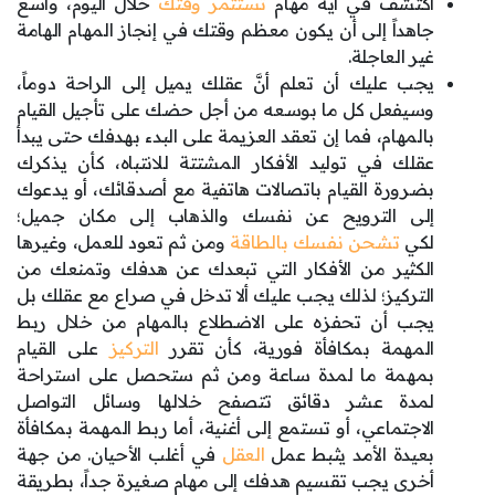
اكتشف في أية مهام
تستثمر وقتك
خلال اليوم، واسع
جاهداً إلى أن يكون معظم وقتك في إنجاز المهام الهامة
غير العاجلة.
يجب عليك أن تعلم أنَّ عقلك يميل إلى الراحة دوماً،
وسيفعل كل ما بوسعه من أجل حضك على تأجيل القيام
بالمهام، فما إن تعقد العزيمة على البدء بهدفك حتى يبدأ
عقلك في توليد الأفكار المشتتة للانتباه، كأن يذكرك
بضرورة القيام باتصالات هاتفية مع أصدقائك، أو يدعوك
إلى الترويح عن نفسك والذهاب إلى مكان جميل؛
لكي
تشحن نفسك بالطاقة
ومن ثم تعود للعمل، وغيرها
الكثير من الأفكار التي تبعدك عن هدفك وتمنعك من
التركيز؛ لذلك يجب عليك ألا تدخل في صراع مع عقلك بل
يجب أن تحفزه على الاضطلاع بالمهام من خلال ربط
المهمة بمكافأة فورية، كأن تقرر
التركيز
على القيام
بمهمة ما لمدة ساعة ومن ثم ستحصل على استراحة
لمدة عشر دقائق تتصفح خلالها وسائل التواصل
الاجتماعي، أو تستمع إلى أغنية، أما ربط المهمة بمكافأة
بعيدة الأمد يثبط عمل
العقل
في أغلب الأحيان. من جهة
أخرى يجب تقسيم هدفك إلى مهام صغيرة جداً، بطريقة