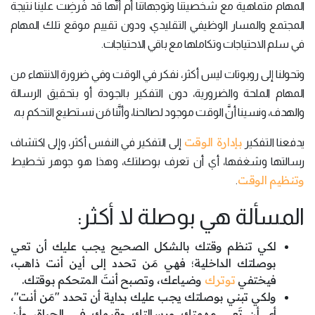
المهام متماهية مع شخصيتنا وتوجهاتنا أم أنَّها قد فُرضِت علينا نتيجة
المجتمع والمسار الوظيفي التقليدي، ودون تقييم موقع تلك المهام
في سلم الاحتياجات وتكاملها مع باقي الاحتياجات.
وتحولنا إلى روبوتات ليس أكثر، نفكر في الوقت وفي ضرورة الانتهاء من
المهام الملحة والضرورية، دون التفكير بالجودة أو بتحقيق الرسالة
والهدف، ونسينا أنَّ الوقت موجود لصالحنا، وأنَّنا مَن نستطيع التحكم به،
بإدارة الوقت
يدفعنا التفكير
إلى التفكير في النفس أكثر، وإلى اكتشاف
رسالتها وشغفها، أي أن تعرف بوصلتك، وهذا هو جوهر تخطيط
وتنظيم الوقت
.
المسألة هي بوصلة لا أكثر:
لكي تنظم وقتك بالشكل الصحيح يجب عليك أن تعي
بوصلتك الداخلية؛ فهي مَن تحدد إلى أين أنت ذاهب،
فيختفي
توترك
وضياعك، وتصبح أنتَ المتحكم بوقتك.
ولكي تبني بوصلتك يجب عليك بداية أن تحدد "مَن أنت"،
أي أن تَعِي مهمتك ورسالتك وقيمك في الحياة، وأن