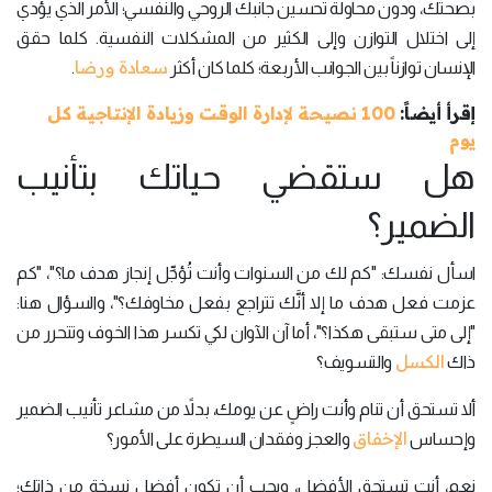
بصحتك، ودون محاولة تحسين جانبك الروحي والنفسي؛ الأمر الذي يؤدي
إلى اختلال التوازن وإلى الكثير من المشكلات النفسية. كلما حقق
سعادة ورضا
الإنسان توازناً بين الجوانب الأربعة؛ كلما كان أكثر
.
إقرأ أيضاً:
100 نصيحة لإدارة الوقت وزيادة الإنتاجية كل
يوم
هل ستقضي حياتك بتأنيب
الضمير؟
اسأل نفسك: "كم لك من السنوات وأنت تُؤجِّل إنجاز هدف ما؟"، "كم
عزمت فعل هدف ما إلا أنَّك تتراجع بفعل مخاوفك؟"، والسؤال هنا:
"إلى متى ستبقى هكذا؟"، أما آن الآوان لكي تكسر هذا الخوف وتتحرر من
الكسل
ذاك
والتسويف؟
ألا تستحق أن تنام وأنت راضٍ عن يومك، بدلاً من مشاعر تأنيب الضمير
الإخفاق
وإحساس
والعجز وفقدان السيطرة على الأمور؟
نعم، أنت تستحق الأفضل، ويجب أن تكون أفضل نسخة من ذاتك؛