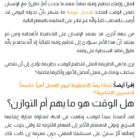
الملل وإلغاء تنظيم وقته تماماً؛ فعندما يحدث أمرٌ طارئٌ مع الإنسان
لإنجاز مهمة
ضمن الوقت المحدد
ما؛ يشعر بأنَّ جدوله اليومي قد
أُصِيب بالعطب كلياً، وأنَّه غير قادر على المتابعة بالمهام التالية.
من جهة أخرى، قد يعتمد الإنسان على التخطيط لأهدافه ومن ثم
يعتقد أنَّ هذا الأمر سيؤدي إلى تنظيم وقته تلقائياً؛ إلا أنَّه ينصدم بأنَّه
مايزال فاقد السيطرة على وقته.
ترى ما هي الطريقة المثلى لتنظيم الوقت، بطريقة تؤدي إلى أن تقضي
ساعات يومك في فعل أفضل الأمور وأكثرها فاعلية؟
إقرأ أيضاً:
لماذا يعدُّ التخطيط ليوم العمل أمراً حاسماً
لتحسين الإنتاجية؟
هل الوقت هو ما يهم أم التوازن؟
لقد أصبحنا عبيداً للوقت، ونلهث في الحياة لمحاولة مجاراة إيقاعها
السريع، ونولي الاهتمام الأكبر إلى المهام المُلزِمة لنا، والتي يترتب على
إلغائها أثرٌ سلبيٌ على مستقبلنا المهني، دون معرفة إن كانت تلك