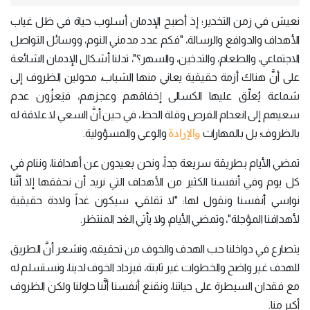
نعيش في زمن التخدير؛ إذ أصبح الإدمان أسلوب حياة في ظل غياب
الأهداف والدوافع والرسالة، "فكم عدد مدمني النوم، ووسائل التواصل
الاجتماعي، والطعام، والتدخين، والسهر؟"، تدلنا أشكال الإدمان الشائعة
على أنَّ هناك أزمة حقيقية يعاني منها الشباب، محولين الظروف إلى
شماعة يُعلِّق عليها الكسالى إخفاقهم وعجزهم، فيَعزُون عدم
سعيهم إلى انعدام الفرص وقلة الحظ، في حين أنَّ السعي لا علاقة له
والإرادة
بالظروف؛ بل بالمهارات
والوعي والمسؤولية.
تمضي الأيام بطريقة سريعة جداً، ونحن بعيدون عن أهدافنا، وننام في
كل يوم وفي أنفسنا الكثير من الأهداف التي نريد أن نحققها إلا أنَّنا
نواسي أنفسنا ونقول لها: "لا تقلقي، سيكون غداً ولادة حقيقية
لأهدافنا المؤجلة"، وتمضي الأيام، ولا يأتي الغد المنتظر.
يتصارع في دواخلنا حب الهدف والخوف من تحقيقه، ونشعر أنَّ الطريق
للهدف غير واضح والخطوات غير ثابتة، فيزداد الخوف لدينا، ونستسلم له
مع فقدان السيطرة على حياتنا، ونقنع أنفسنا أنَّنا حاولنا ولكن الظروف
أكبر منا.