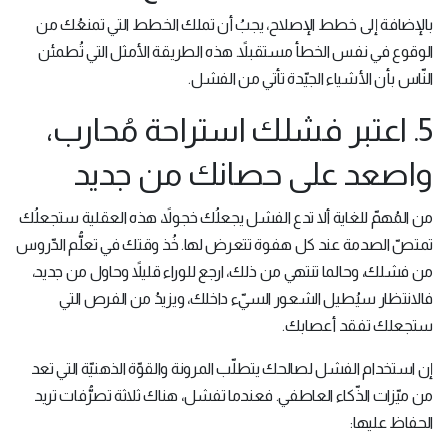
بالإضافة إلى خطط الإصلاح، يجبُ أن تملك الخطط التي تمنعُك من
الوقوع في نفس الخطأ مستقبلاً. هذه الطريقة الأمثل التي تُطمئن
النّاس بأن الأشياء الجيّدة تأتي من الفشل.
5. اعتبر فشلك استراحة مُحارب،
واصعد على حصانك من جديد
من المُهمّ للغاية ألا تدع الفشل يجعلُك خجولاً، هذه العقلية ستجعلُك
تمتصّ الصدمة عند كل هفوة تتعرض لها. خُذ وقتك في تعلُّم الدّروس
من فشلك، وحالما تنتهي من ذلك، ارجع للوراء قليلاً وحاول من جديد،
فالانتظار سيُطيل الشعور السيّء داخلك، ويزيدُ من الفرص التي
ستجعلك تفقد أعصابك.
إن استخدام الفشل لصالحك يتطلّب المرونة والقوّة الذهنيّة التي تعد
من ميّزات الذّكاء العاطفي. فعندما تفشل، هناك ثلاثة تصرُّفات تريد
الحفاظ عليها: