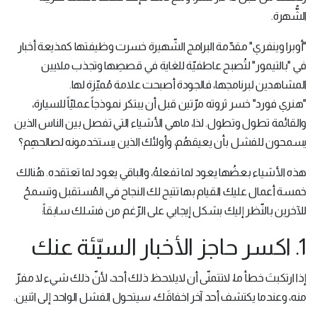
الشُّهرة.
"أوبرا وينفري" مقدّمة البرامج الشّهيرة خسرت وظيفتها كمذيعة أخبار
في "بالتيمور" لتُصبح عاطفيّة للغاية في قصصِها وتجذب ملايين
المشاهدين لبرنامجها، فالجودة أصبحت علامة مُميّزة لها.
"هنري فورد" خسر ثروته مرّتين قبل أن يبتكر نموذجاً عمليّاً للسيارة،
والقائمة تطول وتطول. لذا، ماهي الأشياء التي تفصل بين الناس الذين
يسمحون للفشل بأن يعيقهُم، وأولئك الذين يستخدمونه لصالحهِم؟
هذه الأشياء بعضُها يعود لما تفعلهُ، والباقي يعود لما تعتقده. هُنالك
خمسة أعمال عليك القيام بها تتيح لك النجاح في المُستقبل وتسمحُ
للآخرين بالنّظر إليك بشكل إيجابي على الرّغم من فشلك سابقاً:
1. اكسر حاجز الأخبار السيّئة عنك
إذا ارتكبتَ خطأ ما، لاتتمنّى أن لايلاحظ ذلك أحد، لأنّ ذلك شيء لا مفرّ
منه، وعندما يكتشف أحد آخر اخفاقَك، سيتحول الفشل الواحد إلى اثنين.