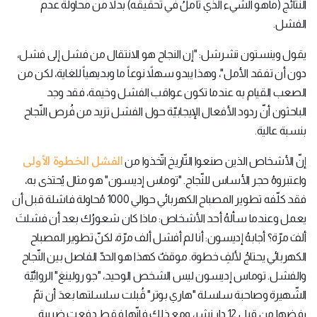
النتائج (ماهو الشّيء الذي تأملُ في تحقيقه) بدلاً من محاولة عدم
الفشل.
يقول وينستون تشرشل: "إن النجاح هو الانتقال من فشل إلى فشل،
دون أن تفقد الأمل"، وهذا يبدو سهلاً نوعاً ما وبديهياً للغاية، لكن من
الصعب القيام به عندما تكون عواقب الفشل وخيمة، فقد وجد
الباحثون أنّ ردود الأفعال الإيجابيّة حول الفشل تزيد من فُرص النّجاح
بنسبة عالية.
الفشل الخطوة الأولى
إنّ الأشخاص الذين صنعوا التّاريخ اتّخذوا من
واعتبروهُ حجر الأساس للنّجاح. "توماس إديسون" هو مثال يُحتذى به،
فقد كلّفه تطوير المصباح الكهربائي حوالي 1000 مُحاولة فاشلة قبل أن
يعمل وعندما سألهُ أحد الأشخاص: ماذا كان شعورُك بعد أن فشلتَ
ألفَ مرّة؟ أجابهُ إديسون: أنا لم أفشل ألف مرّة، لكنّ تطوير المصباح
الكهربائي يحتاجُ لألفِ خطوة. موقفٌ كهذا هو الحدّ الفاصل بين النّجاح
والفشل. توماس إديسون ليس الشخص الوحيد، "جو رولينغ" الروائيّة
الشّهيرة وصاحبة سلسلة "هاري بوتر" قُبلت سلسلتها بعدَ أن تمّ
رفضها من قبل 12 دار نشر، ومع ذلك فإنّها فقط دفعت ضريبة