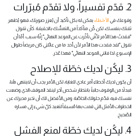
2. قدّم تفسيراً، ولا تقدّم مُبرّرات
الأخطاء
وقوعك في
يمكن له بكل تأكيد أن يُعزز صورتك، فهو يُظهر
ثقتك بنفسك، لكن كُن متأكداً من التمسُّك بالحقيقة. كأن تقول
"فقدتُ هذا الأمر لأنّني تأخّرت عن الموعد النهائي" إنّهُ سبب. أمّا أن
تقول "لقد فقدت هذا الأمر لأن أحد ما من عائلتي كان مريضاً طوال
الإسبوع، لذا فاتني الموعد النهائي" فهذا عُذر.
3. ليكُن لديك خطّة للإصلاح
أن يكون لديك أخطاء أمر عادي للغاية، لكن الأمر يجب أن لاينتهي هُنا،
فبدلاً من الوقوف جانباً، بانتظار شخص آخر لينقذ الموقف الذي وضعت
نفسك فيه، قدّم حلولك الخاصّة. ومن الأفضل لك أن تخبر مديرك عن
الخطوات الأمثل التي قمت بها مُسبقاً لتعيد كلّ شيء إلى مساره
الصّحيح.
4. ليكُن لديك خطّة لمنع الفشل