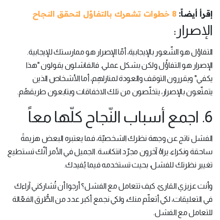
إقرأ أيضاً:
8 خطوات تشعرك بالتفاؤل لتحقق النجاح
الإصرار:
التفاؤل هو الشّعور بالإيجابية، أمّا الإصرار هو ممارستك للإيجابية.
الإصرار هو التفاؤُل ولكن بشكل عملي. فالفاشلون يقولون "هذا
يكفي" ويقررون التوقف والعودة لمنازلهِم، أما الأشخاص الذين
يتمتّعون بالإصرار، يتخلّصون من تلك الاخفاقات ويتابعون طريقهُم.
6. اجمع أسباب النّجاح كلّها معاً
الفشل ناتج عن وجهة نظرك الشخصيّة، فما يعتبره البعض هزيمةً
ساحقة ونكراء، يراهُ آخرون مجرّد انتكاسة. الجميل في الأمر أنّك تستطيع
تغيير نظرتك للفشل، بحيث تستخدمه فيما يُفيدك.
وأنت عزيزي القارئ، كيف تتعامل مع الفشل؟ أرجوا أن تُشاركني آراءك
في التعليقات، لكي أتعلّم منك، ولكي نجمع أكبر عدد من الطُّرق الفعّالة
للتعامل مع الفشل.