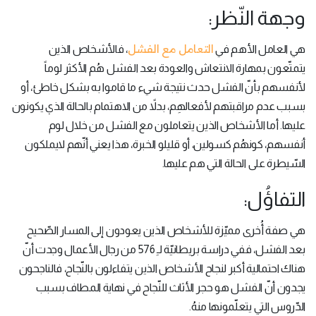
وجهة النّظر:
التعامل مع الفشل
هي العامل الأهم في
، فالأشخاص الذين
يتمتّعون بمهارة الانتعاش والعودة بعد الفشل هُم الأكثر لوماً
لأنفسهم بأنّ الفشل حدث نتيجة شيء ما قاموا به بشكل خاطئ، أو
بسبب عدم مراقبتهم لأفعالهِم، بدلاً من الاهتمام بالحالة الذي يكونون
عليها. أما الأشخاص الذين يتعاملون مع الفشل من خلال لوم
أنفسهم، كونهُم كسولين، أو قليلو الخبرة، هذا يعني أنّهم لايملكون
السّيطرة على الحالة التي هم عليها.
التفاؤُل:
هي صفة أُخرى مميّزة للأشخاص الذين يعودون إلى المسار الصّحيح
بعد الفشل، ففي دراسة بريطانيّة لـِ 576 من رجال الأعمال وجدت أنّ
هناك احتمالية أكبر لنجاح الأشخاص الذين يتفاءلون بالنّجاح، فالناجحون
يجدون أنّ الفشل هو حجر الأثاث للنّجاح في نهاية المطاف بسبب
الدّروس التي يتعلّمونها منهُ.