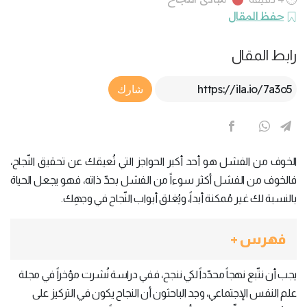
حفظ المقال
رابط المقال
Article Link
شارك
الخوف من الفشل هو أحد أكبر الحواجز التي تُعيقك عن تحقيق النّجاح،
فالخوف من الفشل أكثر سوءاً من الفشل بحدّ ذاته، فهو يجعل الحياة
بالنسبة لك غير مُمكنة أبداً، ويُغلق أبواب النّجاح في وجهِك.
فهرس +
يجب أن نتّبع نهجاً محدّداً لكي ننجح، ففي دراسة نُشرت مؤخراً في مجلة
علم النفس الإجتماعي، وجد الباحثون أن النجاح يكون في التركيز على