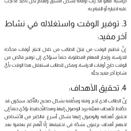
دراسيّة. فهو قد رتَّب أوقاته بشكل مُسْبَق ويَعْلَم بكل تأكيد ما يجب
عليه اختياره أو القيام به.
3. توفير الوقت واستغلاله في نشاط
آخر مفيد:
إنَّ تنظيم الوقت من قِبَلْ الطالب من خلال اختيار أوقات محدَّدة
للدراسة، وإنجاز المهام المطلوبة، حتماً سيؤدِّي إلى توفير فائض من
الوقت خارج أوقات الدراسة، ويمكن للطالب استغلال هذا الوقت بأيَّ
نشاطٍ آخر مفيد يحبُّه.
4. تحقيق الأهداف:
إنَّ الطالب الذي يُدير وقته وينظِّمه بشكل صحيح بالتّأكيد سيكون قد
خطَّط لأهداف معيَّنة يريد الوصول إليها، وهذا التّخطيط يؤدِّي حتماً إلى
تحقيق أهدافه والوصول إليها بشكل أسرع. فالكثير من الأشخاص
لديهم أهداف يرغبون بشدّة في تحقيقها، إلّا أنّهم لم يعلموا بعد