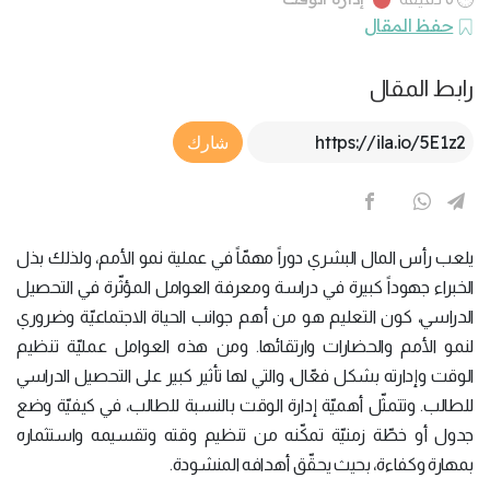
حفظ المقال
رابط المقال
Article Link
شارك
يلعب رأس المال البشري دوراً مهمّاً في عملية نمو الأمم، ولذلك بذل
الخبراء جهوداً كبيرة في دراسة ومعرفة العوامل المؤثّرة في التحصيل
الدراسي، كون التعليم هو من أهم جوانب الحياة الاجتماعيّة وضروري
لنمو الأمم والحضارات وارتقائها. ومن هذه العوامل عمليّة تنظيم
الوقت وإدارته بشكل فعّال، والتي لها تأثير كبير على التحصيل الدراسي
للطالب. وتتمثّل أهميّة إدارة الوقت بالنسبة للطالب، في كيفيّة وضع
جدول أو خطّة زمنيّة تمكّنه من تنظيم وقته وتقسيمه واستثماره
بمهارة وكفاءة، بحيث يحقّق أهدافه المنشودة.