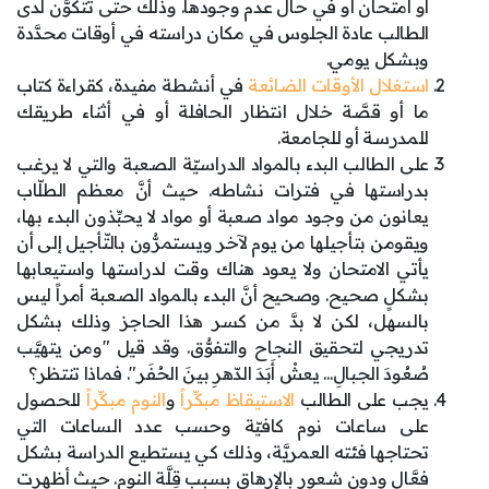
أو امتحان أو في حال عدم وجودها. وذلك حتى تتكوَّن لدى
الطالب عادة الجلوس في مكان دراسته في أوقات محدَّدة
وبشكل يومي.
استغلال الأوقات الضائعة
في أنشطة مفيدة، كقراءة كتاب
ما أو قصَّة خلال انتظار الحافلة أو في أثناء طريقك
للمدرسة أو للجامعة.
على الطالب البدء بالمواد الدراسيّة الصعبة والتي لا يرغب
بدراستها في فترات نشاطه. حيث أنَّ معظم الطلّاب
يعانون من وجود مواد صعبة أو مواد لا يحبِّذون البدء بها،
ويقومن بتأجيلها من يوم لآخر ويستمرُّون بالتّأجيل إلى أن
يأتي الامتحان ولا يعود هناك وقت لدراستها واستيعابها
بشكلٍ صحيح. وصحيح أنَّ البدء بالمواد الصعبة أمراً ليس
بالسهل، لكن لا بدَّ من كسر هذا الحاجز وذلك بشكل
تدريجي لتحقيق النجاح والتفوُّق. وقد قيل "ومن يتهيَّب
صُعُودَ الجبالِ... يعشْ أَبَدَ الدّهرِ بينَ الحُفَر". فماذا تنتظر؟
يجب على الطالب
الاستيقاظ مبكِّراً
و
النوم مبكِّراً
للحصول
على ساعات نوم كافيّة وحسب عدد الساعات التي
تحتاجها فئته العمريَّة، وذلك كي يستطيع الدراسة بشكل
فعَّال ودون شعور بالإرهاق بسبب قِلَّة النوم. حيث أظهرت