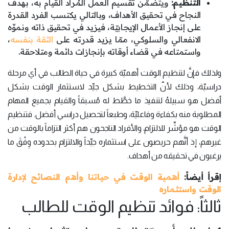
التّنظيم:
ويتضمّن تقسيم العمل المُراد القيام به، بهدف
النجاح في تحقيق الأهداف، وبالتالي يكتسب الفرد القدرة
على إنجاز الأعمال الإيجابيّة، فيزيد في تحقيق ذاته ونموِّه
الانفعالي والسلوكي، ممّا يزيد قدرته على
الثقة بنفسه
،
واستمتاعه في قضاء أوقاته بإنجازات دائمة ومتلاحقة.
ولذلك فإنَّ لتنظيم الوقت أهميّة كبيرة في حياة الطالب في أي مرحلة
دراسيّة، وذلك لأنّ التخطيط بشكل جيِّد لاستثمار الوقت بشكل
أفضل هو سبيلهُ لتنفيذ ما خطَّط له مُسبقاً والقيام بجميع المهام
المطلوبة منه بكفاءة وفاعليّة، وطبعاً لتحصيل دراسي أفضل. فتنظيم
الوقت هو مؤشِّر للالتزام، والأفراد الناجحون هم أكثر التزاماً بالوقت من
غيرهم، إذ أنَّهم حريصون على استثماره جيِّداً والالتزام بحدوده وِفْقَ ما
يرغبون في تحقيقه من أهداف.
إقرأ أيضاً:
أهمية الوقت في حياتنا وأهم النصائح لإدارة
الوقت واستثماره
ثالثاً: فوائد تنظيم الوقت للطالب