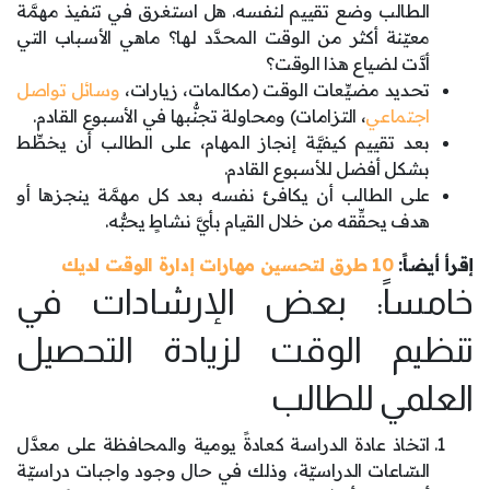
الطالب وضع تقييم لنفسه. هل استغرق في تنفيذ مهمَّة
معيّنة أكثر من الوقت المحدَّد لها؟ ماهي الأسباب التي
أدَّت لضياع هذا الوقت؟
تحديد مضيِّعات الوقت (مكالمات، زيارات،
وسائل تواصل
اجتماعي
، التزامات) ومحاولة تجنُّبها في الأسبوع القادم.
بعد تقييم كيفيَّة إنجاز المهام، على الطالب أن يخطِّط
بشكل أفضل للأسبوع القادم.
على الطالب أن يكافئ نفسه بعد كل مهمَّة ينجزها أو
هدف يحقِّقه من خلال القيام بأيَّ نشاطٍ يحبُّه.
إقرأ أيضاً:
10 طرق لتحسين مهارات إدارة الوقت لديك
خامساً: بعض الإرشادات في
تنظيم الوقت لزيادة التحصيل
العلمي للطالب
اتخاذ عادة الدراسة كعادةً يومية والمحافظة على معدَّل
السّاعات الدراسيّة، وذلك في حال وجود واجبات دراسيّة