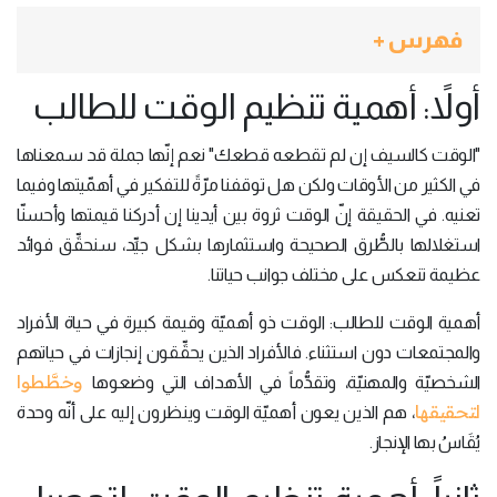
فهرس +
أولاً: أهمية تنظيم الوقت للطالب
"الوقت كالسيف إن لم تقطعه قطعك" نعم إنّها جملة قد سمعناها
في الكثير من الأوقات ولكن هل توقفنا مرّةً للتفكير في أهمّيتها وفيما
تعنيه. في الحقيقة إنّ الوقت ثروة بين أيدينا إن أدركنا قيمتها وأحسنّا
استغلالها بالطُّرق الصحيحة واستثمارها بشكل جيِّد، سنحقِّق فوائد
عظيمة تنعكس على مختلف جوانب حياتنا.
أهمية الوقت للطالب: الوقت ذو أهميّة وقيمة كبيرة في حياة الأفراد
والمجتمعات دون استثناء. فالأفراد الذين يحقِّقون إنجازات في حياتهم
وخطَّطوا
الشخصيّة والمهنيّة، وتقدُّماً في الأهداف التي وضعوها
لتحقيقها
، هم الذين يعون أهميّة الوقت وينظرون إليه على أنّه وحدة
يُقَاسُ بها الإنجاز.