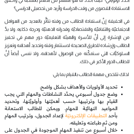
أُحدِّد أولوياتي؟ كيف أُحدِّد ما هو المهم من الأهم بالنسبة لي وأُحقِّق
الاستفادة القصوى من وقت الدراسة وأزيد من تحصيلي الدراسي؟
في الحقيقة إنَّ استفادة الطالب من وقته تتأثَّر بالعديد من العوامل
الاجتماعيّة والثقافيّة والاقتصاديّة وقدراته الذهنيّة ودرجة ذكاءه. ولا بدَّ
من الإشارة إلى أنَّ للأسرة والهيئة التعليميّة دور مهم في تحفيز
الطالب وإرشاده للطرق الصحيحة لاستثمار وقته وتحديد أهدافه وتعزيز
السلوكيَّات التي ستمكِّنه من الوصول لأهدافه، ولا ننسى أيضاً أنَّ
للطالب الدور الأكبر في ذلك.
لذلك تتلخص مهمة الطالب بالقيام بما يلي:
تحديد الأولويات والأهداف بشكل واضح.
وضع جدول أسبوعي يحدِّد النشاطات والمهام التي يجب
القيام بها وترتيبها حسب أهميَّتها وأولويَّتها، وتحديد
المواعيد النهائيّة للمهام. ويمكن للطالب الاستعانة
بأحد
التطبيقات الإلكترونيّة
لإعداد الجدول، وترتيب المهام
ومن ثم طباعته وتعليقه.
خلال أسبوع من تنفيذ المهام الموجودة في الجدول على