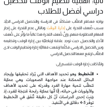
ثانياً: أهمية تنظيم الوقت لتحصيل
دراسي أفضل للطلاب
يواجه معظم الطلّاب مشاكلاً في الدراسة والتحصيل الدراسي الجيِّد
إدارة الوقت
بسبب ضُعف القدرة على
وبالتالي عدم القدرة على إنجاز
المهام المطلوبة منهم، وإنَّ ضُعف القدرة هذا غالباً ما يؤثِّر على ضُعف
الأداء والتحصيل. حيث توجد علاقة ارتباطيّة بين إدارة الوقت وتنظيمه
وبين التحصيل الدراسي، فكلّما ارتفعت فعَاليّة إدارة وتنظيم الوقت لدى
الطلّاب ارتفع معها التحصيل الدراسي.
ولمّا كانت إدارة الوقت تنقسم إلى:
التّخطيط:
وهو تحديد الأهداف التي يُرَاد تحقيقها وإيجاد
البدائل الممكنة عند مواجهة الصعوبات. وهي عمليّة
تتطلَّب تنمية مهارة الفرد وقدرته على تحديد الأهداف
والأولويات في حياته، إلّا أنّها عمليّة رابحة مُنتِجَة للفرد، إذ
بيّنت إحدى الدراسات أنَّ كل دقيقة تُنْفَق في التّخطيط
توفِّر 3-4 دقائق في التّنفيذ.