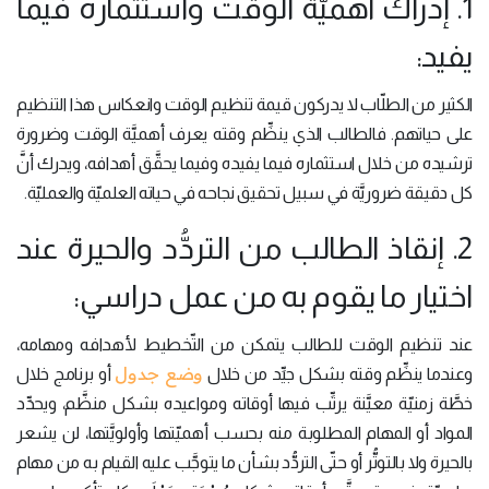
1. إدراك أهميّة الوقت واستثماره فيما
يفيد:
الكثير من الطلّاب لا يدركون قيمة تنظيم الوقت وانعكاس هذا التنظيم
على حياتهم. فالطالب الذي ينظِّم وقته يعرف أهميَّة الوقت وضرورة
ترشيده من خلال استثماره فيما يفيده وفيما يحقَّق أهدافه، ويدرك أنَّ
كل دقيقة ضروريَّة في سبيل تحقيق نجاحه في حياته العلميّة والعمليّة.
2. إنقاذ الطالب من التردُّد والحيرة عند
اختيار ما يقوم به من عمل دراسي:
عند تنظيم الوقت للطالب يتمكن من التّخطيط لأهدافه ومهامه،
وضع جدول
وعندما ينظِّم وقته بشكل جيِّد من خلال
أو برنامج خلال
خطَّة زمنيّة معيَّنة يرتِّب فيها أوقاته ومواعيده بشكل منظَّم، ويحدِّد
المواد أو المهام المطلوبة منه بحسب أهميّتها وأولويَّتها، لن يشعر
بالحيرة ولا بالتوتُّر أو حتّى التردُّد بشأن ما يتوجَّب عليه القيام به من مهام