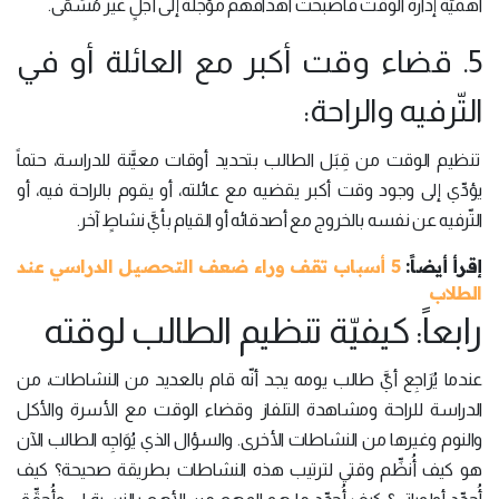
أهميّة إدارة الوقت فأصبحت أهدافهم مؤجلةً إلى أجلٍ غير مُسَمَّى.
5. قضاء وقت أكبر مع العائلة أو في
التّرفيه والراحة:
تنظيم الوقت من قِبَل الطالب بتحديد أوقات معيَّنة للدراسة، حتماً
يؤدِّي إلى وجود وقت أكبر يقضيه مع عائلته، أو يقوم بالراحة فيه، أو
التّرفيه عن نفسه بالخروج مع أصدقائه أو القيام بأيَّ نشاطٍ آخر.
إقرأ أيضاً:
5 أسباب تقف وراء ضعف التحصيل الدراسي عند
الطلاب
رابعاً: كيفيّة تنظيم الطالب لوقته
عندما يُرَاجِع أيَّ طالب يومه يجد أنّه قام بالعديد من النشاطات، من
الدراسة للراحة ومشاهدة التلفاز وقضاء الوقت مع الأسرة والأكل
والنوم وغيرها من النشاطات الأخرى. والسؤال الذي يُوَاجِه الطالب الآن
هو كيف أُنظِّم وقتي لترتيب هذه النشاطات بطريقة صحيحة؟ كيف