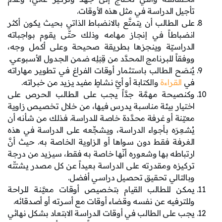
تأجيل الدراسة في مثل هذه الأوقات.
على الطالب أن يتمتَّع بالانضباط الذاتي بحيث يكون أكثر
انضباطاً في إنجاز مهامه وذلك حتّى يقوم بواجباته
الدراسيّة وينجزها بطريقة صحيحة وعلى أكمل وجه،
ووفقاً للبرنامج المحدَّد من قِبَلِه ضمن الجدول الأسبوعي.
يُنصَح الطالب باستثمار أوقات الفراغ في تطوير مهاراته
في
القراءة
والكتابة أو أيَّ نشاطٍ مفيد يزيد من خبراته.
وكنصيحة مهمَّة جدَّاً يجب على الطالب الحرص على
اختيار بيئة مناسبة يدرس فيها، من خلال تخصيص زاوية
معيّنة أو غرفة محدَّدة خاصة للدراسة. فذلك من شأنه أن
يُشعِرَه بأجواء الدراسة، ويشجِّعه على الدراسة في هذه
الغرفة فقط دون سواها أو الزاوية الخاصة به. حيث أنَّ
ارتباطه بها وشعوره أنّها خاصة به فقط، سيزيد من درجة
تركيزه ومقدرته على الدراسة بعيداً عن كل مصدر يشتتّه
وبالتالي تحقيق تحصيل دراسي أفضل.
يمكن للطالب القيام بتخصيص أوقات معيَّنة للراحة
وللترفيه عن نفسه وقضاء أوقات مع أسرته أو أصدقائه.
يجب على الطالب في أوقات الدراسة الابتعاد بشكل نهائي