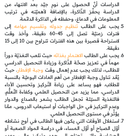
الدراسات أنَّ الحصول على نوم جيِّد بعد الانتهاء من
الدراسة يحفِّز الذّاكرة، بالإضافة لأهميَّته في ترتيب
المعلومات في الدماغ، وحفظه في الذاكرة الدائمة.
يجب على الطالب
تنظيم جدوله وتقسيم مهامه
إلى
فترات زمنيَّة تصل إلى 45-60 دقيقة، وأخذ وقت
لاستراحة قصيرة بين هذه الفترات تتراوح بين 10 إلى 15
دقيقة.
يجب على الطالب
الاهتمام بغذائه
حيث تلعب التغذيّة دوراً
مهماً في تعزيز صحَّة الذّاكرة وزيادة التحصيل الدراسي
للطالب، لذلك يجب عدم إهمال وقت
وجبة الإفطار
. حيث
يُعَّد تناول وجبة الإفطار من أهم العادات اليوميَّة بالنسبة
للطلاب. فهو يساعد على زيادة التّركيز وتحسين الأداء
الدراسي، مما يزيد من التحصيل العلمي وكفاءة التّعلُّم.
فالتغذية السيّئة تجعل الطالب يشعر بالصداع والدوار
وعدم التركيز في حل الواجبات أو استيعاب الدروس، ممَّا
يؤثِّر في مستوى التحصيل العلمي.
استغلال الأوقات التي يكون فيها الطالب في أوج نشاطه
أوَّل الصباح أو أوَّل المساء، في دراسة المواد الصعبة أو
الحسّاسة والتي تحتاج إلى جهد وتركيز عالي، وعدم