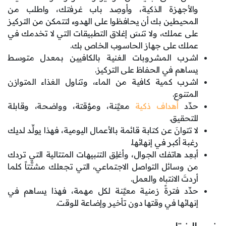
والأجهزة الذكية، وأوصِد باب غرفتك، واطلب من
المحيطين بك أن يحافظوا على الهدوء لتتمكن من التركيز
على عملك، ولا تنسَ إغلاق التطبيقات التي لا تخدمك في
عملك على جهاز الحاسوب الخاص بك.
اشرب المشروبات الغنية بالكافيين بمعدل متوسط
يساهم في الحفاظ على التركيز.
اشرب كمية كافية من الماء، وتناول الغذاء المتوازن
المتنوع.
حدِّد
أهداف ذكية
معيَّنة، ومؤقتة، وواضحة، وقابلة
للتحقيق.
لا تتوانَ عن كتابة قائمة بالأعمال اليومية، فهذا يولِّد لديك
رغبة أكبر في إنهائها.
أبعِد هاتفك الجوال، وأغلِق التنبيهات المتتالية التي تردك
من وسائل التواصل الاجتماعي، التي تجعلك مشتَّتاً كلما
أردتَ الانتباه والعمل.
حدِّد فترةً زمنية معيَّنة لكل مهمة، فهذا يساهم في
إنهائها في وقتها دون تأخير وإضاعة للوقت.