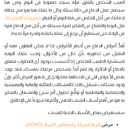
أُصيب الشخص بالقلق، فإنَّه سيجد صعوبةً في النوم، ومن هنا
سيصبح عمل الدماغ في حالة سيئة، وكل ما عليك هنا هو منح عطلة
بتمرينات الاسترخاء
لدماغك من أجل التخلص من قلة النوم، أو القيام
مثل اليوغا والامتناع عن التفكير لفترة بسيطة من أجل منح الدماغ فترة
من الراحة، حتى يستطيع أن يرجع إلى عمله بكفاءة وقدرة مرةً جديدة.
تُعَدُّ أمراض الدماغ من أخطر الأمراض؛ لذا لا يمكن التهاون معه أو
التقليل من خطورته بأي حال من الأحوال، ويجب عليك التوجه
لاستشارة الطبيب المختص إذا أحسستَ بوجود أي اضطراب متعلق
بالدماغ أو الذاكرة، ولا تقم أبداً بتشخيص مرضك بنفسك، فقد يوجد
بعض الأعراض التي لن تلاحظها، مما يؤدي إلى تدهور المرض أكثر، وإنَّ
وجود مشكلات تشغل بالك، كالمشكلات العائلية والمالية والمعيشية
والاجتماعية والعاطفية أو توقُّع حصول أمر سيئ والانشغال بالتفكير
به هو من أهم أسباب التشتت الذهني وأكثرها شيوعاً على الإطلاق.
سنستعرض بعض الأسباب الجدية للتشتت:
مرض
فرط الحركة وانخفاض الانتباه (ADHD)
.