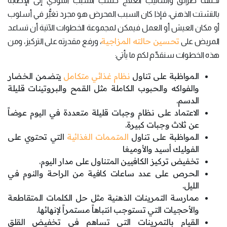
تختلف طرائق وأساليب العلاج حسب السبب المؤدي إلى الإصابة
بالتشتت الذهني، فإذا كان السبب المحرض هو مجرد تغيُّر في أسلوب
أو مكان العيش أو العمل فيمكن لمجموعة الخطوات الآتية أن تساعد
تحسين حالته المزاجية
المريض على
، ورفع مقدرته على التركيز، ومن
هذه الخطوات سنقدِّم لكم ما يأتي:
المواظبة على تناول
نظام غذائي متكامل
يتضمن الخضار
والفواكه والحبوب الكاملة مثل القمح والبروتينات قليلة
الدسم.
الاعتماد على نظام وجبات قليلة متعددة في اليوم عوضاً
عن ثلاث وجبات كبيرة.
المواظبة على تناول
المتممات الغذائية
التي تحتوي على
الفوليك أسيد والأوميغا
تخفيض تركيز الكافيين المتناول على مدار اليوم.
الحرص على عدد ساعات كافية من الراحة والنوم في
الليل.
ممارسة التمرينات الذهنية مثل حل الكلمات المتقاطعة
والأحجيات التي تستوجب انتباهاً مستمراً لإنهائها.
القيام بالتمرينات التي تساهم في تخفيض القلق