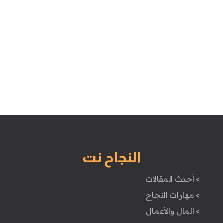
النجاح نت
> أحدث المقالات
> مهارات النجاح
> المال والأعمال