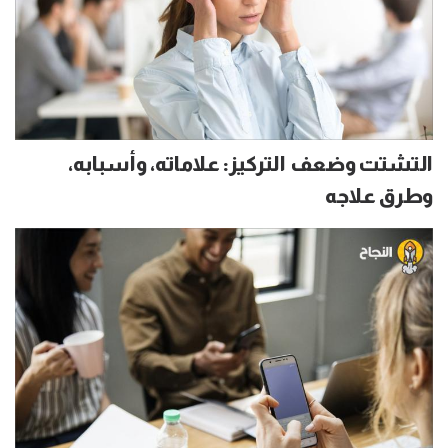
التشتت وضعف التركيز: علاماته، وأسبابه،
وطرق علاجه