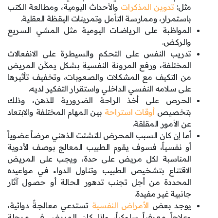
مثل:
تدوين المذكرات
والأحداث اليومية، ومطالعة الكتب
باستمرار، وممارسة التأمل وتمرينات اليقظة العقلية.
المواظبة على الرياضات اليومية مثل المشي السريع
والركض.
تدريب النفس على التحكم والسيطرة على الانفعالات
المختلفة، ورفع المرونة النفسية بشكل يمكِّن المريض
من التكيف مع المشكلات والصعوبات، وتخفيف تأثيرها
على سلامه النفسي الداخلي واستقرار التفكير لديه.
الحرص على أخذ الراحة الضرورية للذهن، وذلك
بتخصيص
أوقات استراحة
بين المهام المختلفة والابتعاد
عن الأمور المقلقة.
أما إن كان السبب المحرض للتشتت الذهني مرضاً عضوياً
أو نفسياً، فسوف يقوم الطبيب المعالج بوصف الأدوية
المناسبة لكل مريض على حدة، ويجب على المريض
الاقتناع بتشخيص الطبيب وتناول الدواء في مواعيده
المحددة من أجل تجنب تدهور الحالة أو حصول آثار
جانبية غير مفيدة.
يوجد بعض
الأمراض النفسية
تستدعي معالجةً دوائية،
وعلاجاً معرفياً سلوكياً، وإذا كان المريض في مرحلة