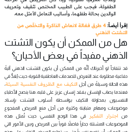
الطفولة، فيجب على الطبيب المختص تثقيف وتعريف
الوالدين بحالة طفلهما، وأساليب التعامل الأمثل معه.
إقرأ أيضاً:
4 طرق فعّالة لانعاش الذاكرة والتخلّص من
التشتت الذهني
هل من الممكن أن يكون التشتت
الذهني مفيداً في بعض الأحيان؟
قد تتفاجأ لو أخبرناك أنَّه من الممكن أن يكون التشتت الذهني آليةً
دفاعية مطلوبة عند التعرض للصدمات العاطفية القوية؛ حيث يُعَدُّ في
التكيف مع الظروف النفسية السيئة
هذه الحالة وسيلةً من أجل
،
فعندما يصاب الإنسان بفقد إنسان عزيز على قلبه، هنا ينصح الأطباء
النفسيون بمحاولة التكيف بواسطة أسلوب التشتت بإسناد
موضوعات ومهام متباينة وكثيرة من أجل منع المريض المفجوع
اجترار التفكير
من
في هذا الوجع النفسي؛ حيث تُمثل هذه
الموضوعات المشتتة جداراً فاصلاً قوياً بين المريض وبين الأمور التي
من الممكن أن تضره نفسياً حتى يستطيع المريض التغلب على هذه