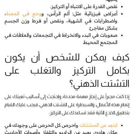
نقص القدرة على الانتباه أو التركيز.
أعراض فيزيائية مثل: ألم الرأس، و
وجع في المعدة
،
واضطرابات في الشهية، ونقص أو فرط وزن الجسم
بشكل مفاجئ.
صعوبات في البدء والانخراط في التجمعات والعلاقات في
المجتمع المحيط.
كيف يمكن للشخص أن يكون
بكامل التركيز والتغلب على
التشتت الذهني؟
إذا كنتَ مجبراً على إنجاز مهمة محددة، واحتجتَ إلى أساليب تعينك على
إتمام هذه الأعمال، والسيطرة على التشتت الذهني، فيجب عليك القيام
بتطبيق الخدع الآتية فقد تساعدك على التركيز:
ابتعِد عن المشتتات
واحرص كل الحرص على وجودك في
مكان هادئ، بعيد عن الراديو والتلفاز وأصوات الأحاديث