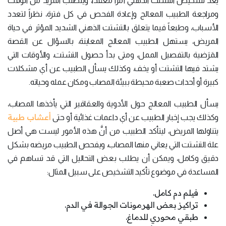
يُعَدُّ تشخيص التشتت الذهني أمراً معقداً، ويتطلب المزيد من الوقت
ومراجعة الطبيب المعالج وإعادة الفحص في كل فترة، نظراً لتعدد
الأسباب، وطبعاً فيما يتعلق بالتشتت الذهني الشديد المؤثر في حياة
المريض، يستهل الطبيب المعالج المعاينة، بالسؤال عن القصة
المَرَضية بالتفصيل الممل، ومتى بدأ حصول التشتت، والأوقات التي
يشتد فيها التشتت أو يخف، وكذلك يسأل الطبيب عن أي مشكلات
كبيرة أو أحداث صعبة محيطة ببيئة المصاب ومكان عمله وحياته.
يسأل الطبيب المعالج حول الأدوية والعقاقير التي يأخذها المصاب،
أعشاب طبية
وكذلك يجب إخبار الطبيب عن أي داعمات غذائية أو حتى
يتناولها المريض، ليتأكد الطبيب من أنَّ هذه الأمور ليست هي أصل
علة التشتت التي يعاني منها المصاب، ويفحص الطبيب مريضه بشكل
دقيق وكامل، ويمكن أن يطلب بعض التحاليل التي قد تساهم في
المساعدة في موضوع تأكيد التشخيص على سبيل المثال:
فيلم دم كامل.
تراكيز بعض الهرمونات الجوالة في الدم.
طبقي محوري للدماغ.