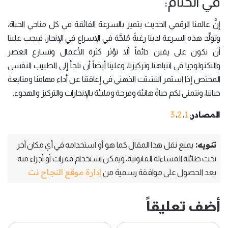
في الختام:
إنَّ عالمنا الرقمي الحديث يتميز بالسرعة الفائقة في كل مناحي الحياة،
وتولِّد هذه السرعة لدينا رغبةً مُلحَّة في الإسراع في الإنجاز، فيحب علينا
أن نكون على يقين دائماً ألا تؤثر كثرة الأعمال وتسارع العصر
والتكنولوجيا في انتباهنا وتركيزنا، وعلينا أيضاً أن نلجأ إلى الطبيب النفسي
المختص إذا استمر التشتت الذهني في إعاقتنا عن أداء مهامنا ومتابعة
حياتنا، ونتمنى لكم حياةً هانئة وفرحة ومليئة بالإنجازات والتركيز والهدوء.
المصادر
1
2
3
،
،
:
تنويه:
يمنع نقل هذا المقال كما هو أو استخدامه في أي مكان آخر
تحت طائلة المساءلة القانونية، ويمكن استخدام فقرات أو أجزاء منه
إدارة موقع النجاح نت
بعد الحصول على موافقة رسمية من
أضف تعليقاً