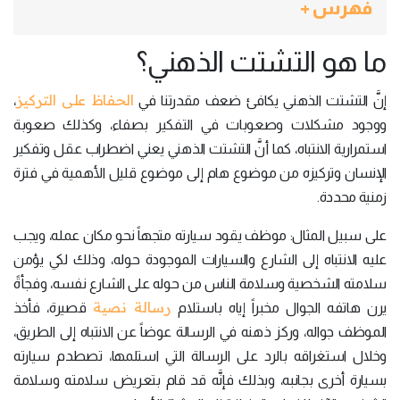
فهرس +
ما هو التشتت الذهني؟
الحفاظ على التركيز
إنَّ التشتت الذهني يكافئ ضعف مقدرتنا في
،
ووجود مشكلات وصعوبات في التفكير بصفاء، وكذلك صعوبة
استمرارية الانتباه، كما أنَّ التشتت الذهني يعني اضطراب عقل وتفكير
الإنسان وتركيزه من موضوع هام إلى موضوع قليل الأهمية في فترة
زمنية محددة.
على سبيل المثال: موظف يقود سيارته متجهاً نحو مكان عمله، ويجب
عليه الانتباه إلى الشارع والسيارات الموجودة حوله، وذلك لكي يؤمن
سلامته الشخصية وسلامة الناس من حوله على الشارع نفسه، وفجأةً
رسالة نصية
يرن هاتفه الجوال مخبراً إياه باستلام
قصيرة، فأخذ
الموظف جواله، وركز ذهنه في الرسالة عوضاً عن الانتباه إلى الطريق،
وخلال استغراقه بالرد على الرسالة التي استلمها، تصطدم سيارته
بسيارة أخرى بجانبه، وبذلك فإنَّه قد قام بتعريض سلامته وسلامة