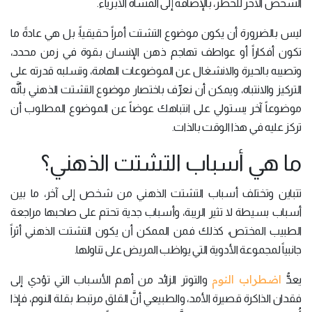
الشخص الآخر للخطر، بالإضافة إلى المشاة الأبرياء.
ليس بالضرورة أن يكون موضوع التشتت أمراً حقيقياً؛ بل هي عادةً ما
تكون أفكاراً أو عواطف تهاجم ذهن الإنسان بقوة في زمن محدد،
وتصيبه بالحيرة والانشغال عن الموضوعات الهامة، وتسلبه قدرته على
التركيز والانتباه، ويمكن أن نعرِّف باختصار موضوع التشتت الذهني بأنَّه
موضوعاً آخر يستولي على انتباهك عوضاً عن الموضوع المطلوب أن
تركز عليه في هذا الوقت بالذات.
ما هي أسباب التشتت الذهني؟
تتباين وتختلف أسباب التشتت الذهني من شخص إلى آخر، ما بين
أسباب بسيطة لا تثير الريبة، وأسباب جدية تحتم على صاحبها مراجعة
الطبيب المختص، كذلك فمن الممكن أن يكون التشتت الذهني أثراً
جانبياً لمجموعة الأدوية التي يواظب المريض على تناولها.
اضطراب النوم
يعدُّ
والتوتر الزائد من أهم الأسباب التي تؤدي إلى
فقدان الذاكرة قصيرة الأمد، والطبيعي أنَّ القلق مرتبط بقلة النوم، فإذا