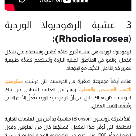
3. عشبة الرهوديولا الوردية
):
Rhodiola
rosea
(
الرهوديولا الوردية هي عشبة أخرى هامَّة تُطحن وتستخدَم على شكل
مُكمِّل، وتنمو في المناطق الجبلية الباردة وتُستخدم كمادَّة طبيعية
لتعزيز قدراتنا على التكيُّف مع الإجهاد.
مقاومتها
هناك أيضاً مجموعة صغيرة من الدراسات التي درسَت
للتعب الجسدي والعقلي
، ومن بين الغالبية العظمى من تلك
الدراسات، كان هناك دليل على أنَّ الرهوديولا الوردية تُعزِّز الأداء البدني
وتُخفِّف التعب العقلي.
تُعَدُّ شركة برونسون (Bronson) مناسبةً جداً من بين العلامات التجارية
المُختلفة التي تُوفِّر هذا المكمل، فمنتجُها خالٍ من الغلوتين وفول
الصويا ويوفِّر 1000 ميلي جرام من الرهوديولا الوردية الطبيعية بنسبة