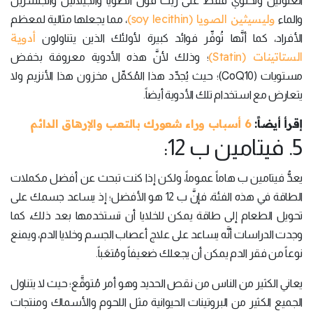
الغلوتين وتحتوي فقط على زيت فول الصويا والجيلاتين والجلسرين
وليسيثين الصويا (soy lecithin)
والماء
، مما يجعلها مثالية لمعظم
أدوية
الأفراد، كما أنَّها تُوفِّر فوائد كبيرة لأولئك الذين يتناولون
الستاتينات (Statin)
؛ وذلك لأنَّ هذه الأدوية معروفة بخفض
مستويات (CoQ10)؛ حيث يُجدِّد هذا المُكمِّل مخزون هذا الأنزيم ولا
يتعارض مع استخدام تلك الأدوية أيضاً.
إقرأ أيضاً:
6 أسباب وراء شعورك بالتعب والإرهاق الدائم
5. فيتامين ب 12:
يعدُّ فيتامين ب هاماً عموماً، ولكن إذا كنت تبحث عن أفضل مكملات
الطاقة في هذه الفئة، فإنَّ ب 12 هو الأفضل؛ إذ يساعد جسمك على
تحويل الطعام إلى طاقة يمكن للخلايا أن تستخدمها بعد ذلك، كما
وجدت الدراسات أنَّه يساعد على علاج أعصاب الجسم وخلايا الدم، ويمنع
نوعاً من فقر الدم يمكن أن يجعلك ضعيفاً ومُتعَباً.
يعاني الكثير من الناس من نقص الحديد وهو أمر مُتوقَّع؛ حيث لا يتناول
الجميع الكثير من البروتينات الحيوانية مثل اللحوم والأسماك ومنتجات