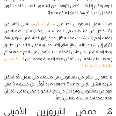
اليوم، ولكن إذا كنت تحاول التوقف عن الشعور بالتعب، فلماذا يكون
المُكمِّل الذي يُنتِج هذا الدواء المنوِّم مفيداً؟
محاربة الأرق
حسناً، يعمل الميلاتونين أيضاً على
، يعاني الكثير من
الأشخاص من مشكلات في النوم بسبب إمضاء فترات طويلة من
الوقت أمام الشاشات - مما يُعطِّل دورة إفراز الميلاتونين - يؤدي هذا
الأرق إلى شعور الناس بالإرهاق الجسدي والعقلي؛ لذلك عن طريق
زيادة الميلاتونين من خلال المُكمِّلات، ستتمكن من النوم عندما يحتاج
إعادة شحن
إليه جسمك بالفعل، ستتمكن هذه العملية وحدها من
طاقتك وتنشيطك
.
لا تحتاج إلى الكثير من الميلاتونين في جسمك حتى يعمل، خُذ مُكمِّل
شركة ناتشرز باونتي Nature's Bounty؛ إذ تُوفِّر كل كبسولة 3 ميلي
جرام من الميلاتونين، وهو أكثر من كافٍ لتغفو، وأفضل ما في الأمر أنَّ
هذه المكملات مناسبة للنباتيين أيضاً.
8. حمض التيروزين الأميني