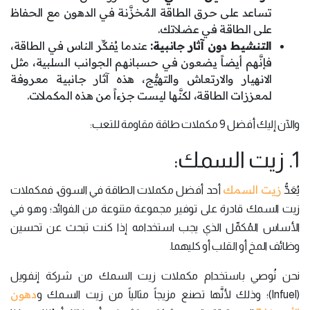
تساعد على حرق الطاقة المُخزَّنة في الدهون مع الحفاظ
على الطاقة في عضلاتك.
التنشيط دون آثار جانبية:
عندما يُفكِّر الناس في الطاقة،
فإنَّهم أيضاً يضعون في حسبانهم الجوانب السلبية، مثل
الانهيار والارتعاش والتهيُّج، هذه آثار جانبية معروفة
لمعززات الطاقة، لكنَّها ليست جزءاً من هذه المكملات.
والآن إليك أفضل 9 مكملات طاقة مقاومة للتعب:
1. زيت السمك:
زيت السمك
يُعَدُّ
أحد أفضل مكملات الطاقة في السوق، فمكملات
زيت السمك قادرة على توفير مجموعة متنوعة من الفوائد؛ وهو في
الأساس المُكمِّل الذي يجب استخدامه إذا كنت تبحث عن تحسين
وظائف المخ أو القلب أو كليهما.
نحن نُوصي باستخدام مكملات زيت السمك من شركة إنفويل
دهون
(Infuel)؛ وذلك لأنَّها تصنع مزيجاً مثالياً من زيت السمك و