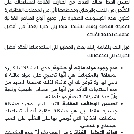
لحسن الحظ، هناك العديد من الخيارات المُتاحة لمساعدتك على
التخلُّص من التعب والإرهاق، ومعظمها تأتي من المكملات الغذائية؛ إذ
تحتوي هذه الكبسولات الصغيرة على جميع أنواع العناصر الغذائية
المفيدة لتمضية يومك بنشاط، فيما يلي اخترنا بعضاً من أفضل
مكملات الطاقة المُتاحة.
قبل البدء بالقائمة، إليك بعض المعايير التي استخدمناها لنُحدِّد أفضل
الخيارات التي نقدمها لك:
عدم وجود مواد مالِئة أو حشوة:
إحدى المشكلات الكبيرة
المتعلقة بالمكملات هي أنَّها تحتوي على مواد مالِئة لا
داعي لها ولا توفِّر لك أي فائدة؛ لذلك فحصنا العديد من
هذه المنتجات للتأكد من أنَّها من مصادر طبيعية ونقية
وأنَّ هذه الشركات لا تضعُ مواداً مالئة.
تحسين الوظائِف العقلية:
التعب ليس مجرد مشكلة
جسدية فقط؛ بل هو مشكلة عقلية أيضاً، تساعدك
المكملات الغذائية التي نُوصي بها على التغلُّب على التعب
الجسدي والنفسي.
فوائد التمثيل الغذائي:
من المعروف أنَّ هذه المكملات