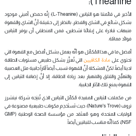
Theanine):
الأخير في قائمتنا هو الثيانين (L-Theanine)؛ إنَّه حمض أميني موجود
بشكل شائع في الشاي والفطر، بالنظر إلى حقيقة أنَّ الشاي والقهوة
منبهات قادرة على إبقائنا نشطين، فمن المنطقي أن يوفر الثيانين
فوائد مماثلة.
أفضل ما في هذا المُكمِّل هو أنَّه يعمل بشكل أفضل مع القهوة التي
مادة الكافيين
تحتوي على
التي تُعزِّز بشكل طبيعي مستويات الطاقة
لدينا أيضاً، لكنَّ المشكلة أنَّ القهوة تسبب أيضاً آثاراً جانبية مثل العصبية
والتهيُّج والقلق والانهيار بعد زيادة الطاقة، إلا أنَّ إضافة الثيانين إلى
القهوة يمنع تلك الآثار الجانبية.
من مكملات الثيانين المفيدة مُكمِّل الثيانين الذي تُنتِجه شركة نيتشرز
تروف (Nature's Trove)؛ حيث تَستَخدِم مكونات طبيعية مصنوعة في
الولايات المتحدة؛ وهو مُعتَمَد من مؤسسة الصحة الوطنية (GMP
NSF)، كما أنَّه مناسب للنباتيين أيضاً.