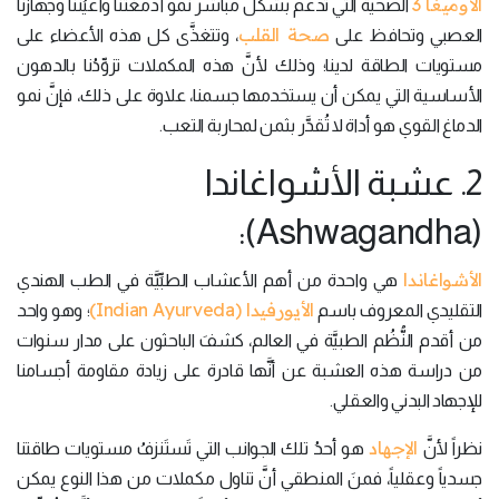
الأوميغا 3
الصحية التي تدعم بشكل مباشر نمو أدمغتنا وأعيُننا وجهازنا
صحة القلب
العصبي وتحافظ على
، وتتغذَّى كل هذه الأعضاء على
مستويات الطاقة لدينا؛ وذلك لأنَّ هذه المكملات تزوِّدُنا بالدهون
الأساسية التي يمكن أن يستخدمها جسمنا، علاوة على ذلك، فإنَّ نمو
الدماغ القوي هو أداة لا تُقدَّر بثمن لمحاربة التعب.
2. عشبة الأشواغاندا
(Ashwagandha):
الأشواغاندا
هي واحدة من أهم الأعشاب الطبِّيَّة في الطب الهندي
الأيورفيدا (Indian Ayurveda)
التقليدي المعروف باسم
؛ وهو واحد
من أقدم النُّظُم الطبيَّة في العالم، كشفَ الباحثون على مدار سنوات
من دراسة هذه العشبة عن أنَّها قادرة على زيادة مقاومة أجسامنا
للإجهاد البدني والعقلي.
الإجهاد
نظراً لأنَّ
هو أحدُ تلك الجوانب التي تَستَنزفُ مستويات طاقتنا
جسدياً وعقلياً، فمنَ المنطقي أنَّ تناول مكملات من هذا النوع يمكن