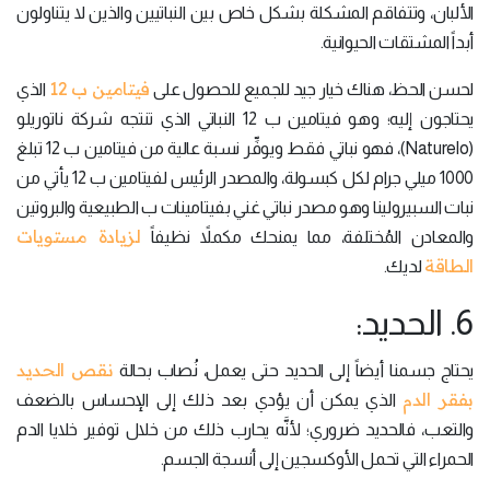
الألبان، وتتفاقم المشكلة بشكل خاص بين النباتيين والذين لا يتناولون
أبداً المشتقات الحيوانية.
فيتامين ب 12
لحسن الحظ، هناك خيار جيد للجميع للحصول على
الذي
يحتاجون إليه؛ وهو فيتامين ب 12 النباتي الذي تنتجه شركة ناتوريلو
(Naturelo)، فهو نباتي فقط ويوفِّر نسبة عالية من فيتامين ب 12 تبلغ
1000 ميلي جرام لكل كبسولة، والمصدر الرئيس لفيتامين ب 12 يأتي من
نبات السبيرولينا وهو مصدر نباتي غني بفيتامينات ب الطبيعية والبروتين
لزيادة مستويات
والمعادن المُختلفة، مما يمنحك مكملاً نظيفاً
الطاقة
لديك.
6. الحديد:
نقص الحديد
يحتاج جسمنا أيضاً إلى الحديد حتى يعمل، نُصاب بحالة
بفقر الدم
الذي يمكن أن يؤدي بعد ذلك إلى الإحساس بالضعف
والتعب، فالحديد ضروري؛ لأنَّه يحارب ذلك من خلال توفير خلايا الدم
الحمراء التي تحمل الأوكسجين إلى أنسجة الجسم.