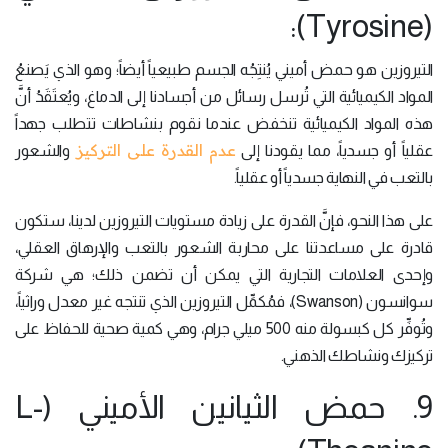
(Tyrosine):
التيروزين هو حمض أميني يُنتِجُه الجسم طبيعياً أيضاً؛ وهو الذي يَصنعُ
المواد الكيميائية التي تُرسل رسائل من أجسادنا إلى الدماغ، ويُعتَقَدُ أنَّ
هذه المواد الكيميائية تنخفض عندما نقوم بنشاطات تتطلب جهداً
عدم القدرة على التركيز
عقلياً أو جسدياً، مما يقودنا إلى
والشعور
بالتعب في النهاية جسدياً أو عقلياً.
على هذا النحو، فإنَّ القدرة على زيادة مستويات التيروزين لدينا، ستكون
قادرة على مساعدتنا على محاربة الشعور بالتعب والإرهاق العقلي،
وإحدى العلامات التجارية التي يمكن أن تضمن ذلك؛ هي شركة
سوانسون (Swanson)، فمُكمِّل التيروزين الذي تنتجه غير معدل وراثياً،
وتُوفِّر كل كبسولة منه 500 ميلي جرام، وهي كمية صحية للحفاظ على
تركيزك ونشاطك الذهني.
9. حمض الثيانين الأميني (L-