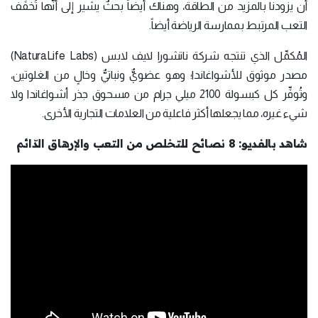
أن يزودنا بالمزيد من الطاقة، وهناك أيضاً بحثٌ يشير إلى أنَّها تُخفِّف
التعب المرتبط بممارسة الرياضة أيضاً.
المُكمِّل الذي تنتجه شركة ناتشورا لايف لابس (NaturaLife Labs)
مصدر موثوق للأشواغاندا؛ وهو عضويٌّ ونباتيٌّ وخالٍ من الغلوتين،
وتُوفِّر كل كبسولة 2100 ميلي جرام من مسحوق جذر أشواغاندا ولا
شيء غيره، مما يجعلها أكثر فاعلية من العلامات التجارية الأخرى.
شاهد بالفديو: 8 نصائح للتخلص من التعب والإرهاق الدّائم