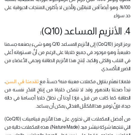
100%، وهو أيضاً آمن للنباتيِّين وللَّذين لا يأكلون المنتجات الحيوانية على
حد سواء.
4. الأنزيم المساعد (Q10):
يرمز الرمز (CoQ10) إلى الأنزيم المساعد Q10 وهو شيء يصنعه جسمنا
طبيعياً، وهو موجود في جميع خلايانا على الرغم من أنَّ مستوياته أعلى
في القلب والكلى والكبد، يُنتج هذا الأنزيم الطاقة ويحمي الأعضاء من
الضرر التأكسدي.
تقدمنا في السن
فلماذا تهتَم بتناول مكملات معينة منه؟ حسناً، مع
،
تبدأ صحتنا بالتدهور وقد لا تتمكن خلايانا من إنتاج القدْرِ نفسه من
الطاقة كما كانت من قبل، فإذا أردنا أن تظلَّ خلايا أجسامنا في حالة
جيدة، فإنَّ توفير هذا المُكمِّل الغذائي يمكن أن يساعد.
من أفضل المكملات التي تحتوي على هذا الأنزيم فيتامينات (CoQ10)
التي تنتجها شركة نيتشر ميد (Nature Made)، هذه المكملات خالية من