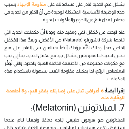
مقاومة الإجهاد
بشكل عام، الحديد قادر على مساعدتك على
بسبب
هذه الوظيفة الأساسية، المشكلة الوحيدة هي أنَّ الكثير من الحديد في
مصادر الغذاء ينبعُ من اللحوم والمأكولات البحرية.
عند البحث عن مُكمِّل نقي ومفيد منه، وجدنا أنَّ مكملات الحديد التي
تنتجها شركة ناشوريلو (Naturelo) هي الأفضل، ويعدُّ هذا المُكمِّل
الخاص جيداً؛ وذلك لأنَّه يزوِّدك أيضاً بفيتامين سي القادر على منع
نقص الحديد؛ لذا فهو يقترن بشكل جيد مع مكمل الحديد، جنباً إلى جنب
مع مكونات مصنوعة من الأطعمة الكاملة الغنية بالحديد، والتي تُوفِّر
الامتصاص الرائع؛ لذا يمكنك مقاومة التعب بسهولة باستخدام هذه
المكملات.
إقرأ أيضاً:
6 أعراض تدل على إصابتك بفقر الدم، و8 أطعمة
للوقاية منه
7. الميلاتونين (Melatonin):
الميلاتونين هو هرمون طبيعي يُنتجه دماغنا ويَجعلنا ننام، عندما
نستيقظ، تكون مستويات الميلاتونين منخفضة للغاية وترتفع خلال