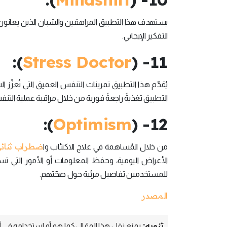
يستهدف هذا التطبيق المراهقين والشبان الذين يعانون
التفكير الإيجابي.
):
Stress Doctor
11- (
يُقدّم هذا التطبيق تمرينات التنفس العميق التي تُع
التطبيق تغذيةً راجعةً فورية من خلال مراقبة عملية الت
):
Optimism
12- (
ضطراب ثنائ
من خلال المُساهمة في علاج الاكتئاب وا
الأعراض اليومية، وحفظ المعلومات أو الأمور التي تساع
للمستخدمين تفاصيل مرئية حول صحّتهم.
المصدر
تنويه:
يمنع نقل هذا المقال كما هو أو استخدامه في أي