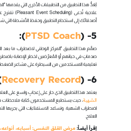
يُعَدُّ هذا التطبيق من التطبيقات الأخرى التي يقدمها "ال
علاجية تُدعى
أصدقائك إلى استخدام التطبيق وحفظ الأنشطة التي شار
):
PTSD Coach
5- (
صدماتٍ في حياتهم أو المُعرّضين لخطر الإصابة باضطراب م
تعليمية المستخدمين من السيطرة على مشاعر الضغط 
:
Recovery Record
6- (
يعتمد هذا التطبيق الذي حاز على إعجابٍ واسع على الع
الشهية
، حيث يستطيع المستخدمون كتابة ملاحظات حول 
اضطراب الشهية. وتساعد الاستفتاءات التي يجريها التط
العلاج.
إقرأ أيضاً:
مرض القلق النفسي: أسبابه، أنواعه، 