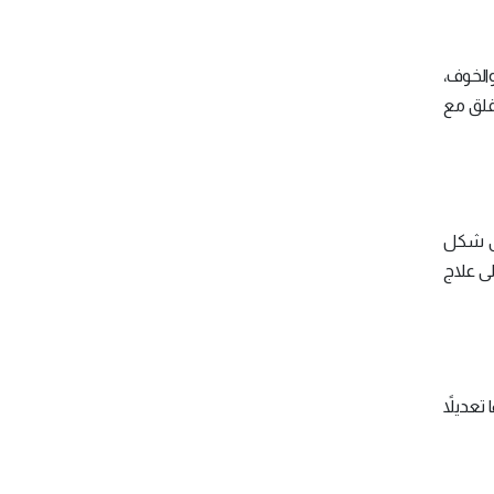
الخوف،
قلق مع
سة تنويم مغناطيسي على شكل
) وتهدف هذه الجلسات إلى علاج
ديلها تعديلاً