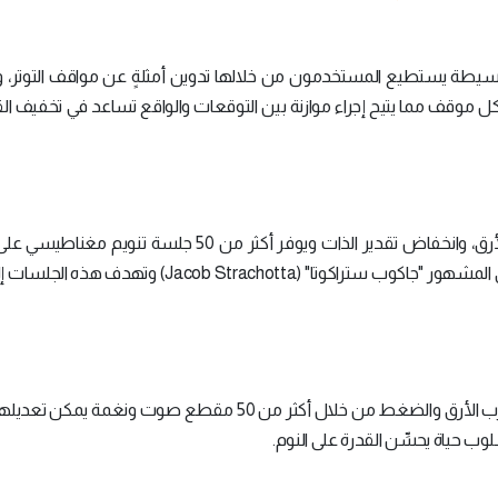
ة بسيطة يستطيع المستخدمون من خلالها تدوين أمثلةٍ عن مواقف التوتر، و
كل موقف مما يتيح إجراء موازنة بين التوقعات والواقع تساعد في تخفيف ال
يساعد هذا التطبيق في علاج القلق، وحالات الفوبيا، والأرق، وانخفاض تقدير الذات ويوفر أكثر من 50 جل
مقاطع صوتية يقدمها خبير العلاج بالتنويم المغناطيسي المشهور "جاكوب ستراكوتا" (Jacob Strachotta
ويحارب الأرق والضغط من خلال أكثر من 50 مقطع صوت ونغمة يمكن تع
وب حياة يحسِّن القدرة على النوم.