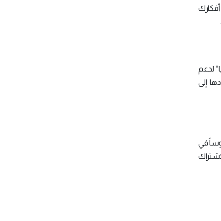
 أفكارك
ا" لدعم
تنادها إلى
روساً في
 الاشتراك