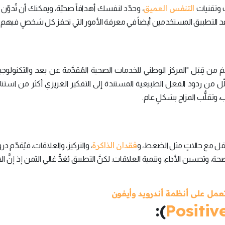
التنفس العميق
ت وتقنيات
، وحدّد لنفسك أهدافاً صحيّة، ويمكنك أن تُدوّن
يُساعد التطبيق المستخدمين أيضاً في معرفة الأمور التي تحفز كل شخصٍ فيهم.
 من قِبَل "المركز الوطني للخدمات الصحية المُقدَّمة عن بعد والتكنولوجي
ي" (diaphragmatic breathing) الذي يُقلّل من ردود الفعل الطبيعية المستندة إلى التفكير الغريزي أكثر من اس
ضب، وتقلُّب المزاج بشكلٍ عام.
فقدان الذاكرة
لعقل مع حالاتٍ مثل الضغط، و
، والتركيز، والعلاقات، فيُقدّم د
ساعد في تقوية الصحة، وتحسين الأداء، وتنمية العلاقات. لكنَّ التطبيق يُعَدُّ غالي الثمن إذ إنَّ
):
Positiv