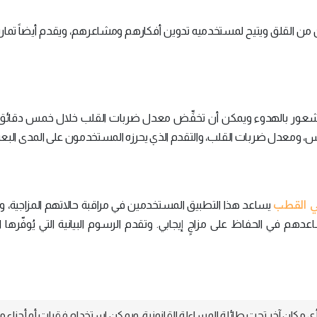
 من القلق ويتيح لمستخدميه تدوين أفكارهم ومشاعرهم، ويقدم أيضاً تماري
زّز الشعور بالهدوء ويمكن أن تخفِّض معدل ضربات القلب خلال خمس دقائق.
نفس، ومعدل ضربات القلب، والتقدم الذي يحرزه المستخدمون على المدى البعي
ي القطب
يساعد هذا التطبيق المستخدمين في مراقبة حالاتهم المزاجية، 
دهم في الحفاظ على مزاجٍ إيجابي. وتقدم الرسوم البيانية التي يُوفّرها 
 مكان آخر تحت طائلة المساءلة القانونية، ويمكن استخدام فقرات أو أجزاء م