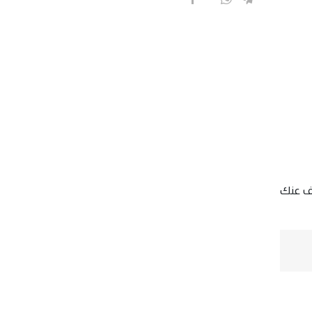
، وتُخفّف عنك