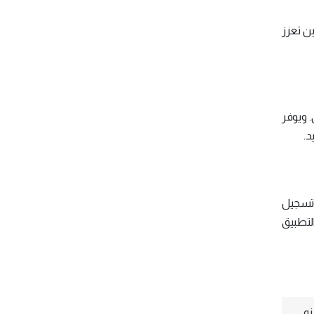
ن تعزز
 ويوفر
د.
وتسجيل
التطبيق
نه