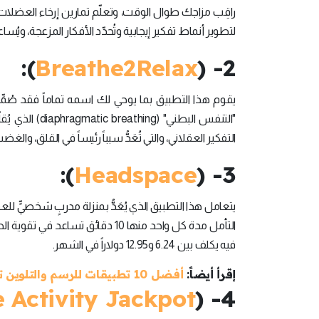
راقِب مزاجك طوال الوقت، وتعلّم تمارين إرخاء العضلا
لتطوير أنماط تفكير إيجابية وتُحدّد الأفكار المزعجة، و
):
Breathe2Relax
2- (
يقوم هذا التطبيق بما يوحي لك اسمه تماماً فقد صُمِّمَ
"التنفس البطن
التفكير العقلاني، والتي تُعَدُّ سبباً رئيساً في القلق، والغ
):
Headspace
3- (
يتعامل هذا التطبيق الذي يُعَدُّ بمنزلة مدربٍ شخصيٍّ ل
التأمل مدة كل واحد منها 10 دقائق ت
فيه يكلف بين 6.24 و12.95 دولاراً في الشهر.
إقرأ أيضاً:
أفضل 10 تطبيقات للرسم والتلوين تعمل على أنظمة أندرويد وأيفون
e Activity Jackpot
4- (