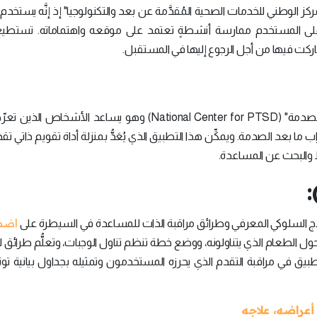
مركز الوطني للخدمات الصحية المُقدَّمة عن بعد والتكنولوجيا" إذ إنَّه يستخدم
 (Pleasant Event Scheduling) تقترح على المستخدم ممارسة أنشطةٍ تعتمد على موقعه واهتماماته. تس
كت فيها من أجل الرجوع إليها في المستقبل.
صمَّم هذا التطبيق "المركز الوطني لاضطراب ما بعد الصدمة" (National Center for PTSD) وهو يساعد الأشخ
ا بعد الصدمة. ويمكِّن هذا التطبيق الذي يُعَدُّ بمنزلة أداة تقويم ذاتي تق
والبحث عن المساعدة.
)
اضط
لاج السلوكي المعرفي وطرائق مراقبة الذات للمساعدة في السيطرة على
الطعام الذي يتناولونه، ووضع خطة تنظم تناول الوجبات، وتعلُّم طرائق ل
بيق في مراقبة التقدم الذي يحرزه المستخدمون وتمثيله بجداول بيانية توث
أعراضه، علاجه