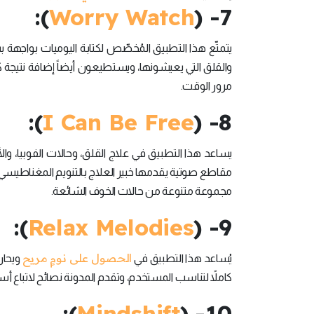
):
Worry Watch
7- (
يتمتّع هذا التطبيق المُخصّص لكتابة اليوميات بواجه
والقلق التي يعيشونها، ويستطيعون أيضاً إضافة نتيجة 
مرور الوقت.
):
I Can Be Free
8- (
مجموعة متنوعة من حالات الخوف الشائعة.
):
Relax Melodies
9- (
الحصول على نومٍ مريح
يُساعد هذا التطبيق في
كاملاً لتناسب المستخدم، وتقدم المدونة نصائح لاتباع أسل
):
Mindshift
10- (