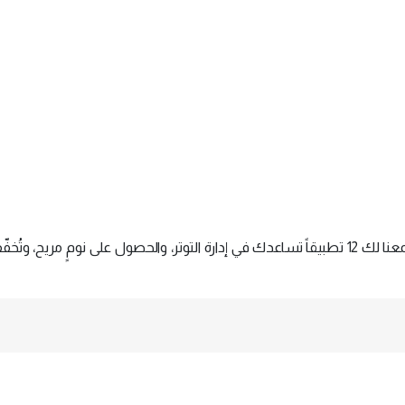
نعم لا تتعجّب! ثمَّة تطبيقاتٌ لهذا الغرض أيضاً، وقد جمعنا لك 12 تطبيقاً تساعدك في إدارة التوتر، والحصول على نومٍ مريح