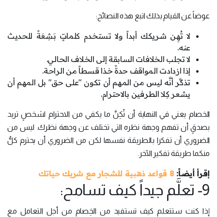
عوضاً عن القيام بذلك اتبع هذه النصائح:
لا تُهِن شريكك أبداً ولا تستخدم كلماتٍ بَشِعَةً للحديث
عنه.
لا تجلب الخلافات السابقة إلى الخلاف الحالي.
إذا ازدادت المواقف حدةً خذا قسطاً من الراحة.
تذكَّر أنَّه ليس من المهم أن تكون "على حق" بل المهم أن
يشعر كِلا الطرفين بالاحترام.
الخصام يعني في النهاية أن تُكِنَّ ما يكفي من الاحترام لشخصٍ تريد
بصدقٍ أن تفهم وجهة نظره التي تختلف عن وجهة نظرك. ليس من
الضروري أن تفكرا بالطريقة نفسها لكن من الضروري أن يحترم كلٌّ
منكما طريقة تفكير الآخر.
إقرأ أيضاً:
8 قواعد ذهبية للشجار مع شريك حياتك
9- تعلَّم جيداً كيف تسامح:
إذا كنت ستتعلم كيف تستفيد من الخِصام من أجل التعامل مع