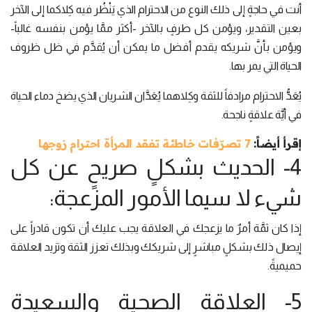
أنت في حاجةٍ إلى ذلك النوع من الاحترام الذي يَنْظُر فيه كِلاكما إلى الآخر
بعين التقدير، ويؤمن كل طرفٍ بالآخر -أكثر ممَّا يؤمن بنفسه غالباً-
ويؤمن بأنَّ شريكه يقدم أفضل ما يمكن أن يُقدَّم في ظل ظروف
الحياة التي يمر بها.
يُعَدُّ الاحترام مرادفاً للثقة وكِلاهما يُعَدَّان الشريان الذي يضخ دماء الحياة
في أيَّة علاقةٍ ناجحة.
إقرأ أيضاً:
7 تصرّفات خاطئة تفقد المرأة احترام زوجها
4- الحديث بشكلٍ صريحٍ عن كل
شيء لا سيما الأمور المزعجة:
إذا كان ثمَّة أمرٌ ما يزعجك في العلاقة يجب عليك أن تكون قادراً على
إيصال ذلك بشكلٍ مباشرٍ إلى شريكك وبذلك تعزز الثقة وتزيد العلاقة
حميميةً.
5- العلاقة الصحية والسعيدة