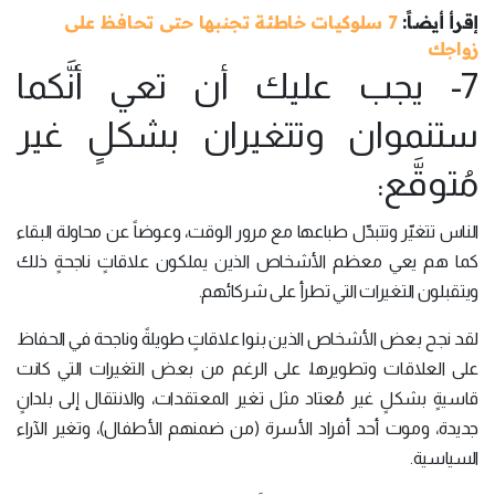
إقرأ أيضاً:
7 سلوكيات خاطئة تجنبها حتى تحافظ على
زواجك
7- يجب عليك أن تعي أنَّكما
ستنموان وتتغيران بشكلٍ غير
مُتوقَّع:
الناس تتغيّر وتتبدّل طباعها مع مرور الوقت، وعوضاً عن محاولة البقاء
كما هم يعي معظم الأشخاص الذين يملكون علاقاتٍ ناجحةٍ ذلك
ويتقبلون التغيرات التي تطرأ على شركائهم.
لقد نجح بعض الأشخاص الذين بنوا علاقاتٍ طويلةً وناجحة في الحفاظ
على العلاقات وتطويرها، على الرغم من بعض التغيرات التي كانت
قاسيةٍ بشكلٍ غير مُعتاد مثل تغير المعتقدات، والانتقال إلى بلدانٍ
جديدة، وموت أحد أفراد الأسرة (من ضمنهم الأطفال)، وتغير الآراء
السياسية.