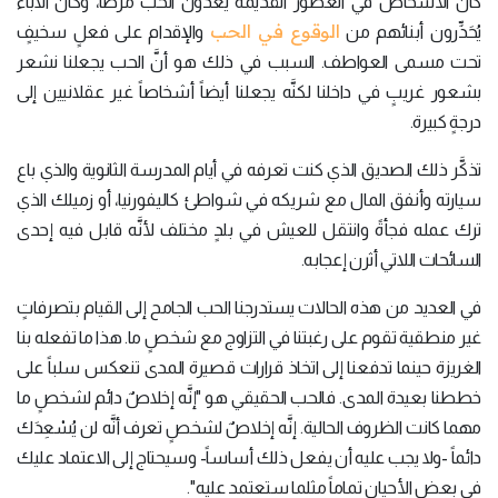
كان الأشخاص في العصور القديمة يَعُدُّون الحب مرضاً، وكان الآباء
الوقوع في الحب
يُحَذِّرون أبنائهم من
والإقدام على فعلٍ سخيفٍ
تحت مسمى العواطف. السبب في ذلك هو أنَّ الحب يجعلنا نشعر
بشعور غريبٍ في داخلنا لكنَّه يجعلنا أيضاً أشخاصاً غير عقلانيين إلى
درجةٍ كبيرة.
تذكَّر ذلك الصديق الذي كنت تعرفه في أيام المدرسة الثانوية والذي باع
سيارته وأنفق المال مع شريكه في شواطئ كاليفورنيا، أو زميلك الذي
ترك عمله فجأةً وانتقل للعيش في بلدٍ مختلف لأنَّه قابل فيه إحدى
السائحات اللاتي أثرن إعجابه.
في العديد من هذه الحالات يستدرجنا الحب الجامح إلى القيام بتصرفاتٍ
غير منطقية تقوم على رغبتنا في التزاوج مع شخصٍ ما. هذا ما تفعله بنا
الغريزة حينما تدفعنا إلى اتخاذ قرارات قصيرة المدى تنعكس سلباً على
خططنا بعيدة المدى. فالحب الحقيقي هو "إنَّه إخلاصٌ دائم لشخصٍ ما
مهما كانت الظروف الحالية. إنَّه إخلاصٌ لشخصٍ تعرف أنَّه لن يُسْعِدَك
دائماً -ولا يجب عليه أن يفعل ذلك أساساً- وسيحتاج إلى الاعتماد عليك
في بعض الأحيان تماماً مثلما ستعتمد عليه".