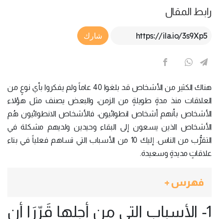
رابط المقال
Article Link
شارك
هناك الكثير من الأشخاص قد بلغوا 40 عاماً ولم يفكروا بأي نوعٍ من
العلاقات منذ مدةٍ طويلةٍ من الزمن، والبعض يصنف مثل هؤلاء
الأشخاص بأنهم أشخاص انطوائيون، فالأشخاص الانطوائيون هُم
الأشخاص الذين يسعون إلى البقاء وحيدين ولديهم مشكلة في
التقرُّب من الناس. إليك 10 من الأسباب التي تساهم فعلياً في بناء
علاقاتٍ مديدةٍ وسعيدة.
فهرس +
1- الأسباب التي من أجلها قَرّرَا أن