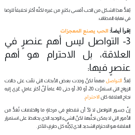
يُعَدُّ هذا الشكل من الحب أقسى بكثيرٍ من غيره لكنَّه أكثر تحقيقاً للرضا
في نهاية المطاف.
إقرأ أيضاً:
الحب يصنع المعجزات
3- التواصل ليس أهم عنصرٍ في
العلاقة، بل الاحترام هو أهم
عنصرٍ فيها:
التواصل
يُعَدُّ
مهماً لكنَّ وجدت بعض الأبحاث التي تمّت على حالات
الزواج التي استمرَّت 20، أو 30، أو حتى 40 عاماً أنَّ أكثر عاملٍ عُزي إليه
الاحترام
نجاح العلاقة كان
.
إنَّ جسور التواصل لا بُدَّ أن تنقطع في مرحلةٍ ما والخلافات تُعَدُّ من
الأمور التي لا يمكن تجنُّبها، لكنَّ الشيء الوحيد الذي يحافظ على استمرار
العلاقة هو الاحترام الشديد الذي يُكِنُّه كل طرفٍ للآخر.