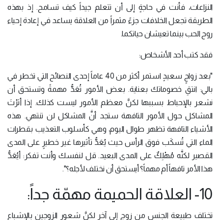
النزاعات، فأنت في حاجةٍ إلى أن تتعلم جيداً كيف تسامح. إذ بهذه
الطريقة تجعل الخلافات جزءً مثمراً من العلاقة يساعد في إعادة إحياء
روح الحب بينما تعيشان حياتكما.
فقد كتب أحد الأشخاص:
"بعد زواجٍ سعيدٍ استمر أكثر من 40 عاماً إحدى النصائح التي تخطر في
بالي: انتقِ خصوماتك بعناية. بعض الأمور تُعَدُّ مهمةً وتستحق أن
نشعر بالإحباط بسببها لكنَّ معظم الأمور ليست كذلك. إذا أثرْتَ
المشاكل حول الأمور التافهة ستجد أنَّ المشاكل لن تنتهي. هذه
الأشياء التافهة تظهر طوال اليوم، وهي كأسلوب التعذيب بقطرات
الماء التي تُسكَب فوق الرأس حيث يُعَدُّ تأثيرها غير خطيرٍ على المدى
القصير لكنَّه مُهْلِكٌ على المدى البعيد. قل لنفسك وأنت تفكر: أيُعَدُّ
هذا الأمر تافهاً أم مهماً؟ أيستحق أن نختلف لأجله؟".
10- العلاقة الحميمة مهمّة جداً:
تختلف طبيعة الجنس من زوجٍ إلى آخر لكنَّ شعور الزوجين بالإشباع