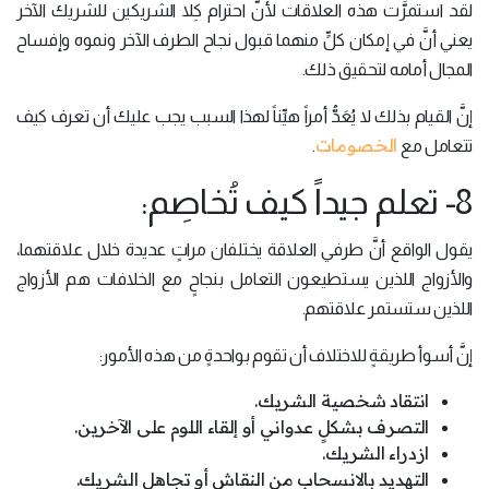
لقد استمرَّت هذه العلاقات لأنَّ احترام كِلا الشريكين للشريك الآخر
يعني أنَّ في إمكان كلٍّ منهما قبول نجاح الطرف الآخر ونموه وإفساح
المجال أمامه لتحقيق ذلك.
إنَّ القيام بذلك لا يُعَدُّ أمراً هيِّناً لهذا السبب يجب عليك أن تعرف كيف
الخصومات
تتعامل مع
.
8- تعلم جيداً كيف تُخاصِم:
يقول الواقع أنَّ طرفي العلاقة يختلفان مراتٍ عديدة خلال علاقتهما،
والأزواج اللذين يستطيعون التعامل بنجاحٍ مع الخلافات هم الأزواج
اللذين ستستمر علاقتهم.
إنَّ أسوأ طريقةٍ للاختلاف أن تقوم بواحدةٍ من هذه الأمور:
انتقاد شخصية الشريك.
التصرف بشكلٍ عدواني أو إلقاء اللوم على الآخرين.
ازدراء الشريك.
التهديد بالانسحاب من النقاش أو تجاهل الشريك.