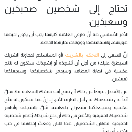
تحتاج إلى شخصين صحيحَين
وسعيدَين:
الأمر الأساسي هنا أنَّ طرفي العلاقة كليهما يجب أن يكون لديهما
هويتهما، واهتماماتهما، ووجهات نظرهما الخاصة.
التحكم بالشريك
إنَّ السعي إلى
(أو الاستسلام لمحاولة الشريك
السيطرة عليك) من أجل أن تُسْعِدَه أو يُسْعِدَك ستكون له نتائج
عكسية في نهاية المطاف، وسيدمر شخصيتيكما، وسيجعلكما
تعيسَين.
من الأفضل عوضاً عن ذلك أن تمنح أنت نفسَك السعادة، فلا تتخلَّ
أبداً عن شخصيتك من أجل الطرف الآخر، إذ إنَّ هذا سيكون له نتائج
عكسية وسيجعلكما تشعران بالتعاسة. تَحَلَّ بالشجاعة وأظهر
شخصيتك الحقيقية. والأهم من ذلك أن تدع شريكك يُظهِر شخصيته
الحقيقية، فهاتان الشخصيتان هما اللتان وقعَتْ إحداهما في حب
الأخرى أساساً.