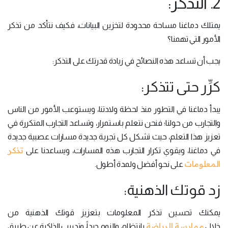
2. التذكر:
يمتلك دماغنا مساحة محدودة لتخزين البيانات، فكيف نتأكد من تذكر
الأمور التي تهمنا؟
يجب أن تساعد هذه النصائح في زيادة قدرتك على التذكر:
كرِّر حتى تتذكر:
يبدأ دماغنا في التطور منذ لحظة ولادتنا، ويستوعب الأمور من الناس
والتجارب من حولنا؛ فنحن نتعلم باستمرار، وتساعد التجارب المتكررة في
تعزيز هذا التعلم، حيث تشكل كل تجربة جديدة مسارات عصبية جديدة
تذكر
في دماغنا، ويقوي تكرار التجارب هذه المسارات، ويساعدنا على
المعلومات
على نحو أفضل ولمدة أطول.
زد قوتك الذهنية:
يمكنك تحسين تذكر المعلومات بتعزيز قوتك الذهنية من
ممارسة الرياضة
خلال
بانتظام، والنوم جيداً، وتدريب الذاكرة عن طريق