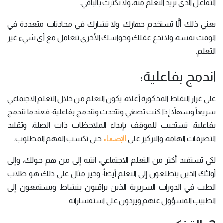
التفاعل الذي تريد التعلم منه، ولا تكترث بالباقي.
يعني ذلك ألَّا تستخدم جهازك، ولا تشارك في محادثات متعددة في
الوقت نفسه، ولا تدع عقلك وحواسك الأخرى تتعامل مع أي شيء غير
التعلم.
اندمج بفاعلية:
على غرار النقاط المذكورة أعلاه، يكون التعلم من خلال التعلم الاجتماعي
سريعاً وسهلاً إذا كنت تصغي وتتحدث وتندمج بفاعلية؛ فعندما تندمج
بفاعلية، تستجيب للموقف بإبداء الملاحظات ذات الصلة، وتقليد
الإصغاء
التصرفات الهامة، والتركيز على
حتى تكسب الفهم المطلوب.
لكي تستفيد أكثر من التعلم الاجتماعي، انتبه إلى من هم حولك، وإلى
أولئك الذين يتطلعون إلى التعلم أيضاً؛ وخير مثال على ذلك هو طلاب
الطب في الدورات السريرية الذين يراقبون بنشاط ويستمعون إلى
الطبيب المسؤول عنهم ويردون على استفساراته.