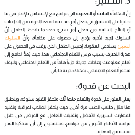
3. التحفيز:
إنَّ المكافأة المادية أو المعنوية التي تترافق مع الإحساس بالإنجاز هي ما
يحفزنا على الاستمرار في فعل أمرٍ جيد، بينما يمنعنا الخوف من التداعيات
أو النتائج السلبية من فعل أمر سيئ؛ فعندما يلاحظ الطفل أنَّ
السلوك
السلوك الجيد لأخيه يؤدي إلى حصوله على مكافأة، وأنَّ
السيئ
يستدعي العقوبة، يُحسِن الطفل الذي يرغب في الحصول على
هدية التصرف بسبب درس التعلم الاجتماعي هذا، حيث يُعدُّ الدافع إلى
تعلم معلومات وعادات جديدة جزءاً هاماً من التعلم الاجتماعي؛ وللبقاء
متحفزاً للتعلم الاجتماعي، يمكنك تجربة ما يأتي:
البحث عن قدوة:
يعني العثور على قدوة والتعلم منها أنَّك متحفز لتقليد سلوكه، وينطبق
هنا مثال طلاب الطب مرة أخرى، حيث يتحفز الطلاب لمراقبة وتقليد
المهارات السريرية الأفضل وتقنيات التعامل مع المرضى من خلال
مراقبة الأطباء الآخرين من حولهم، ويطمحون إلى أن يمتلكوا القدر
نفسه من المهارة.