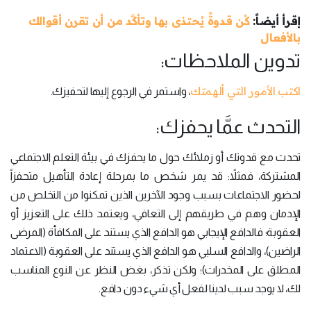
إقرأ أيضاً:
كُن قدوةً يُحتذى بها وتأكَّد من أن تقرن أقوالك
بالأفعال
تدوين الملاحظات:
اكتب الأمور التي ألهمتك
، واستمر في الرجوع إليها لتحفيزك.
التحدث عمَّا يحفزك:
تحدث مع قدوتك أو زملائك حول ما يحفزك في بيئة التعلم الاجتماعي
المشتركة، فمثلاً: قد يمر شخص ما بمرحلة إعادة التأهيل متحفزاً
لحضور الاجتماعات بسبب وجود الآخرين الذين تمكنوا من التخلص من
الإدمان وهم في طريقهم إلى التعافي، ويعتمد ذلك على التعزيز أو
العقوبة؛ فالدافع الإيجابي هو الدافع الذي يستند على المكافأة (المرضى
الراضين)، والدافع السلبي هو الدافع الذي يستند على العقوبة (الاعتماد
المطلق على المخدرات)؛ ولكن تذكر، بغض النظر عن النوع المناسب
لك، لا يوجد سبب لدينا لفعل أي شيء دون دافع.