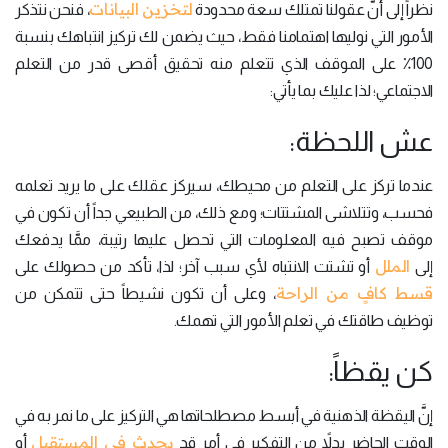
لتخزين البيانات
نظراً إلى أنَّ عقولنا تمتلك سعة محدودة
، فنحن نتذكر
الأمور التي نوليها اهتمامنا فقط، حيث يضمن لك تركيز انتباهك بنسبة
100٪ على الموقف الذي تتعلم منه تحقيق أقصى قدر من التعلم
الاجتماعي؛ لذا عليك بما يأتي:
عش اللحظة:
عندما تركز على التعلم من محيطك، سيركز عقلك على ما يريد تعلمه
فحسب، وتتلاشى المشتتات؛ ومع ذلك، من الطبيعي جداً أن تكون في
موقف تصبح فيه المعلومات التي تحصل عليها رتيبة، ممَّا يدفعك
الملل
إلى
أو تشتت الانتباه لأي سبب آخر؛ لذا، تأكد من حصولك على
قسط كافٍ من الراحة
، وعلى أن تكون نشيطاً حتى تتمكن من
توظيف طاقتك في تعلم الأمور التي تهمك.
كن يقظاً:
إنَّ اليقظة الذهنية في أبسط مصطلحاتها هي التركيز على ما نمر به في
يحدث في المستقبل
الوقت الحاضر بدلاً من التفكير في أمرٍ قد
أو