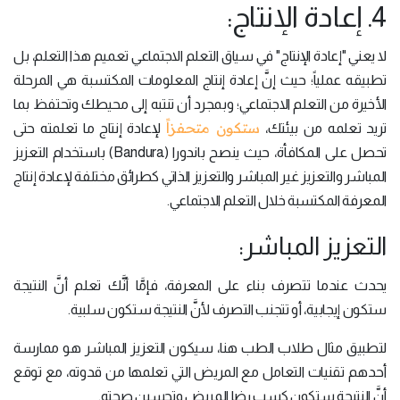
4. إعادة الإنتاج:
لا يعني "إعادة الإنتاج" في سياق التعلم الاجتماعي تعميم هذا التعلم، بل
تطبيقه عملياً؛ حيث إنَّ إعادة إنتاج المعلومات المكتسبة هي المرحلة
الأخيرة من التعلم الاجتماعي؛ وبمجرد أن تنتبه إلى محيطك وتحتفظ بما
ستكون متحفزاً
تريد تعلمه من بيئتك،
لإعادة إنتاج ما تعلمته حتى
تحصل على المكافأة، حيث ينصح باندورا (Bandura) باستخدام التعزيز
المباشر والتعزيز غير المباشر والتعزيز الذاتي كطرائق مختلفة لإعادة إنتاج
المعرفة المكتسبة خلال التعلم الاجتماعي.
التعزيز المباشر:
يحدث عندما تتصرف بناء على المعرفة، فإمَّا أنَّك تعلم أنَّ النتيجة
ستكون إيجابية، أو تتجنب التصرف لأنَّ النتيجة ستكون سلبية.
لتطبيق مثال طلاب الطب هنا، سيكون التعزيز المباشر هو ممارسة
أحدهم تقنيات التعامل مع المريض التي تعلمها من قدوته، مع توقع
أنَّ النتيجة ستكون كسب رضا المريض وتحسين صحته.