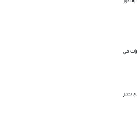
ة وتطور
رات في
ذي يحفز