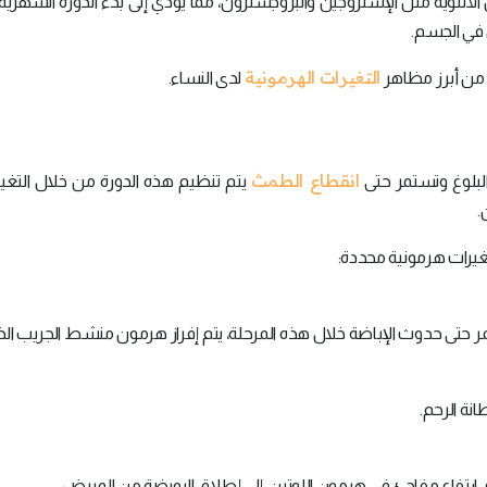
 الأنثوية مثل الإستروجين والبروجسترون، مما يؤدي إلى بدء الدورة الشهري
 في الجسم.
التغيرات الهرمونية
ة من أبرز مظاهر
لدى النساء.
انقطاع الطمث
لبلوغ وتستمر حتى
يتم تنظيم هذه الدورة من خلال التغي
.
غيرات هرمونية محددة:
تمر حتى حدوث الإباضة خلال هذه المرحلة، يتم إفراز هرمون منشط الجريب ال
انة الرحم.
ارتفاع مفاجئ في هرمون اللوتين، إلى إطلاق البويضة من المبيض.