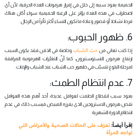
الحميمة يعود سببه إلى خلل في إفراز هرمونات الغدة الدرقية، لأن أي
اضطراب في هذه الغدة يؤثر على الرغبة الحميمية سواء أكان هناك
فرط نشاط أو قصور وعادة ما تكون النساء أكثر تأثراً من الرجال.
6. ظهور الحبوب:
حبّ الشباب
إذا كنت تعاني من
وخاصة في الذقن فقد يكون السبب
ارتفاع هرمون التستوستيرون، كما أنّ التغيّرات الهرمونية المرافقة
لمرحلة البلوغ تتسبّب في ظهور حب الشباب عند الشباب والإناث.
7. عدم انتظام الطمث:
يعود سبب انقطاع الطمث لعوامل عديدة، أحد أهم هذه العوامل
نقص هرمون الاستروجين الذي يفرزه المبيض فيسبب ذلك في عدم
انتظام الدورة الشهرية.
إقرأ أيضاً:
تعرّف على الحالات الصحية والأمراض التي
تواجه المرأة