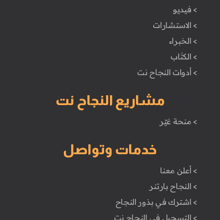
> فيديو
> الاستشارات
> الخبراء
> الكتَاب
> أدوات النجاح نت
مشاريع النجاح نت
> منحة غيّر
خدمات وتواصل
> أعلن معنا
> النجاح بارتنر
> اشترك في بذور النجاح
> التسجيل في النجاح نت