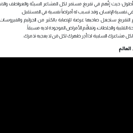
 أطول؛ حيث إنَّهم في تفريغ مستمر لكل المشاعر السيئة والعواطف والان
ية في نفسية الإنسان، وقد تسبب له أمراضاً نفسية في المستقبل.
دم التفريغ ستجعل صاحبها عرضة للإصابة بالكثير من الجراثيم والفيروسات
ذبحة القلبية والجلطات، وتفاقُم الأمراض الموجودة لديه مسبقاً.
رر لكل مشاعرك السلبية؛ لذا أدِر ظهرك لكل مَن لا يعجبه تذمرك.
العالم