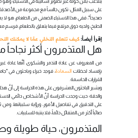
يتلاعب بمَن حوله عبر تطوير أساليبه في الاستياء؛ وهو م
على سبيل المثال: تكون جالساً مع مجموعة من الأصدقاء ع
صحيحاً"، ففي هذا الاستياء الضمني من الطعام، هو لا يعبِّ
الطبخ، ولديه ذوق مرتفع فيما يتعلق بالطعام، فرسم مع
إقرأ أيضاً:
كيف تتعلم التخلي عمَّا لا يمكنك التح
هل المتذمرون أكثر نجاحاً 
من المعروف عن عادة التذمر والشكوى، أنَّها عادة غير م
السعادة
بإفساد لحظات
، فوجد خبراء وباحثون في "جام
القرارات الحاسمة.
ويشير الباحثون المشرفون على هذه الدراسة إلى أنَّ هذا 
والدقة؛ حيث وجدت الدراسة أنَّ الأشخاص دائمي الاستي
على التدقيق في تفاصيل الأمور، ورؤية سلبياتها، ومن ثم
صائباً أكثر من المتفائل دائماً، فلا ينتبه للسلبيات.
المتذمرون، حياة طويلة وص