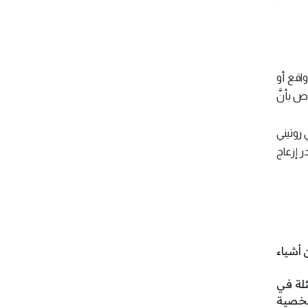
واقع أو
 بأنَّ
 روتيني
ر إزعاج
 أشياء
ئلة في
 شخصية