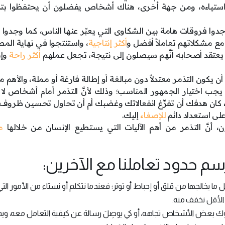
ر استياءه، ومن جهة أخرى، هناك أشخاص يفضلون أن يحتفظوا بت
وا فروقات هامة بين الشكاوى التي يعبِّر عنها الناس، كما وجدوا أنّ
مع مشكلاتهم تعاملاً أفضل و
أكثر إنتاجية
، واستنتجوا في نهاية المطا
ن يعتقد أصحابه أنَّهم سيصلون إلى نتيجة، تجعل عملهم
أكثر راحة
وإن
ن يكون التذمر معتدلاً دون مبالغة أو إطالة فارغة أو مملة، والأهم 
يجب اختيار الجمهور المناسب؛ وذلك لأنَّ التذمر أمام أشخاص لا ي
ان هدفك أن تفرِّغ انفعالاتك وغضبك أم أن تحاول تحسين ظروف
على استعداد دائم
للإصغاء
إليك.
أنَّ التذمر من أهم الآليات التي يستطيع الإنسان من خلالها
م
نرسم حدود تعاملنا مع الآخرين:
ما يخالجها من قلق أو إحباط أو توتر؛ فعندما نتكلم أو نستاء من الأمور التي 
ى الأقل نخفف منه.
 بعض الأشخاص تجاهه، أو كي يوصِلَ رسالة عن كيفية التعامل معه، ويم