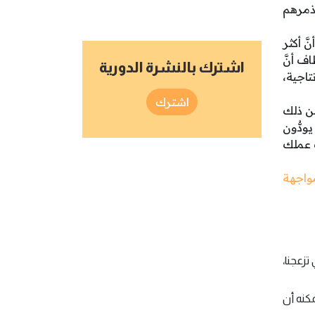
ذمرهم
َ أكثر
ف أنَّ
اشترك بالنشرة الدورية
تاجية،
اشترك
من ذلك
ودُّون
 عملك
واجهة
تزعجنا،
كنه أن