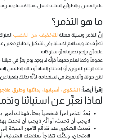
علم النفس، والطرائق المتاحة لجعل هذا الاستياء مدروساً 
ما هو التذمر؟
للتخفيف من الغضب
إنَّ التذمر وسيلة فعالة
المتراك
تصرُّف ما، ويساهم الاستياء في تشكيل انطباع معين عن
عليه أن يراجع تصرفاته أو سلوكاته.
عموماً، وكما نعلم جميعاً، فإنَّه لا يوجد يوم يمرُّ في حي
تجاه الزحام المروري أو انقطاع المياه أو حالة الطقس ال
لمَن حولنا، وألا نفرط في استخدامه؛ لأنَّه بذلك يلهينا ع
إقرأ أيضاً:
الشكوى، أسبابها، بدائلها وطرق علاجه
لماذا نعبِّر عن استيائنا وتذمر
يُعَدُّ التذمر أمراً شخصياً بحتاً، فهنالك أم
لا يجب أن تحدث، أو أنَّه لا يجب أن تحدث بهذ
تحدث الشكوى عند تفاقُم الأمور السيئة إلى 
الامتحان، ولكنَّك تتفاجأ بعلامتك المتدنية، أ