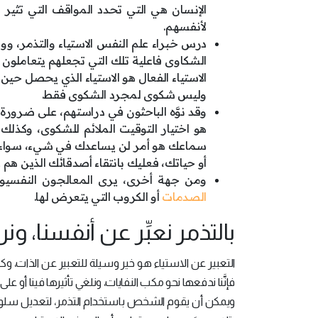
الإنسان هي التي تحدد المواقف التي تثي
لأنفسهم.
درس خبراء علم النفس الاستياء والتذمر، ووجد
الشكاوى فاعلية تلك التي تجعلهم يتعاملون 
الاستياء الفعال هو الاستياء الذي يحصل حي
وليس شكوى لمجرد الشكوى فقط.
وقد نوَّه الباحثون في دراستهم، على ضرورة أ
هو اختيار التوقيت الملائم للشكوى، وكذلك 
سماعك هو أمر لن يساعدك في شيء، سواء ك
أو حياتك، فعليك بانتقاء أصدقائك الذين هم 
ومن جهة أخرى، يرى المعالجون النفسيون، 
الصدمات
أو الكروب التي يتعرض لها.
بالتذمر نعبِّر عن أنفسنا، و
التعبير عن الاستياء هو خير وسيلة للتعبير عن الذات، وكل 
فإنَّنا ندفعها نحو مكب النفايات، ونلغي تأثيرها فينا أو عل
ويمكن أن يقوم الشخص باستخدام التذمر، لتعديل سلوك