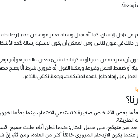
وفعالاً.
م في داخل الإنسان، كما أنَّه يمثل وسيلة تعبير قوية، عن عدم الرضا تجاه 
 ذاتك في عيون الناس، ومن الممكن أن يكون الاستياء رسالة لأحد الأشخاص
اتنا، دون أن نعبر فيه عن تذمرنا أو شكوانا تجاه شيء معين، فالتذمر هو أمر يومي
سيئة أو ضغط العمل وغيرها، ويمكننا القول إنَّه ضروري شرط ألَّا يصبح مصد
ن العمل على إيجاد حلول لهذه المشكلات، ويجعلنا نكتفي بالتذمر.
ا
نا؟
ور يعدُّها بعض الأشخاص صغيرة لا تستدعي الاهتمام، بينما يعدُّها آخرون
ه الطريقة.
حد غير متوقع، على سبيل المثال: عندما تظن أنَّك حللتَ جميع الأس
و عندما يكون الازدحام المروري خانقاً أكثر من العادة، ومن ثمَّ، إنَّ