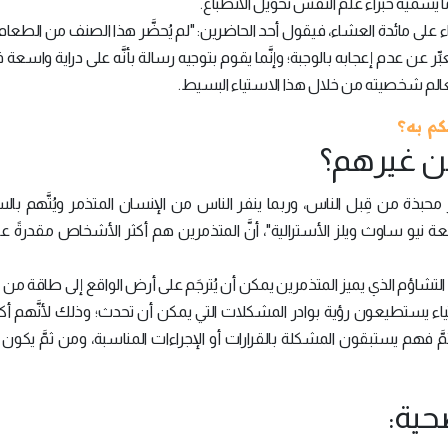
ا يسميه خبراء علم النفس تحويل الانطباع.
لى مائدة العشاء، فيقول أحد الحاضرين: "لم يُحضَّر هذا الصنف من الطعام 
ر عن عدم إعجابه بالوجبة؛ وإنَّما يقوم بتوجيه رسالة بأنَّه على دراية واسعة 
الم شخصيته من خلال هذا الاستياء البسيط.
كم به؟
من غيرهم؟
حبذة من قِبل الناس، وربما ينفر الناس من الإنسان المتذمر ويُتَّهم بالس
عة نيو ساوث ويلز الأسترالية"، أنَّ المتذمرين هم أكثر الأشخاص مقدرةً عل
التشاؤم الذي يميز المتذمرين يمكن أن يُترجَم على أرض الواقع إلى طاقة من
اء يستطيعون رؤية بوادر المشكلات التي يمكن أن تحدث؛ وذلك لأنَّهم أكث
َّ فهم يستبقون المشكلة بالقرارات أو الإجراءات المناسبة، ومن ثمَّ يكون
حية: