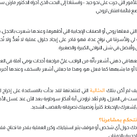
لأمور التي جرت على نحو جيد - واستناداً إلى البحث الذي أجراه الدكتور مارتن 
ية التي فعلها زوجي أو الصفات الإيجابية التي أظهرها، وعندها شعرت بالخجل
رة لي ولأسرتنا في نواحٍ عدة، فهو قادر على إيجاد حلول عملية لا تُعدُّ ولا تُ
فضل في شتى النواحي الكبيرة والصغيرة.
ها في ذهني، أشعر بأنَّه من الواجب عليَّ مراجعة أحداث يومي، آملة في الع
ها أو ما يشبهها كما فعل هو، وهذا ما جعلني أشعر بالسخف، وعندها أخبر
المثالية
ف لم أكن بتلك
التي اعتقدتها، لقد بدأت بالمساعدة على إخراج ا
ست في المنزل، ولم تَعُد تراودني أية أفكار سوداوية بعد الآن عند غسل الأطب
عرك بالإحباط كثيراً، وتصيبك تصرفاته بالغضب الشديد.
 نتحكم بمشاعرنا؟
راودك حول أي شخص أو موقف يثير استياءك، وكرر العملية بقدر ما تحتاج، فقد
جديرة بالامتنان.