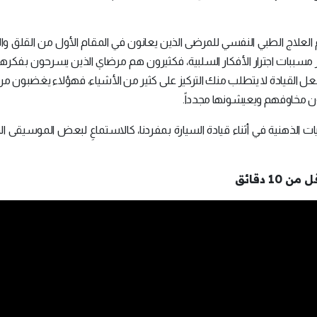
 العلاج الطبي النفسي للمرضى الذين يعانون في المقام الأول من القلق وال
ر مسببات اجترار الأفكار السلبية، فكثيرون هم مرضاي الذين يسرحون بفكرهم
فعل القيادة لا يتطلب منك التركيز على كثير من الأشياء، فهؤلاء يغضبون م
ن مخاوفهم ويعيشونها مجدداً.
 الذهنية في أثناء قيادة السيارة بمفردنا، كالاستماعِ لبعض الموسيقى ا