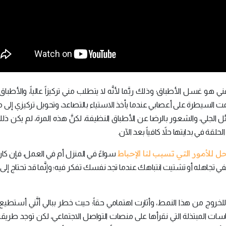
هو غسل الأطباق؛ وذلك ربَّما لأنَّه لا يتطلب مني تركيزاً عالياً، والأطباق
لَّمت السيطرة على أعصابي عندما يأخذ الاستياء بالتصاعد، وتحويل تركيزي إلى 
الجلي، والشعور بالرضا عن الأطباق النظيفة، لكنَّ هذه المرة، لم يكن ذلك 
لقة في بدايتها حلاً كافياً بعد الآن.
حل للأمور التي تسبب لنا الإحباط
سواءً في المنزل أم في العمل، فإن كا
تجاهله أو تشتيت انتباهك عندما تجد نفسك تفكر فيه؛ وإنَّما قد تحتاج إلى
ج من هذا النمط، وأثارت اهتمامي حقاً؛ حيث خطر ببالي أنَّني أستطيع 
اقتباسات المبتذلة التي نقرأها على منصات التواصل الاجتماعي، لكن توجد طريق