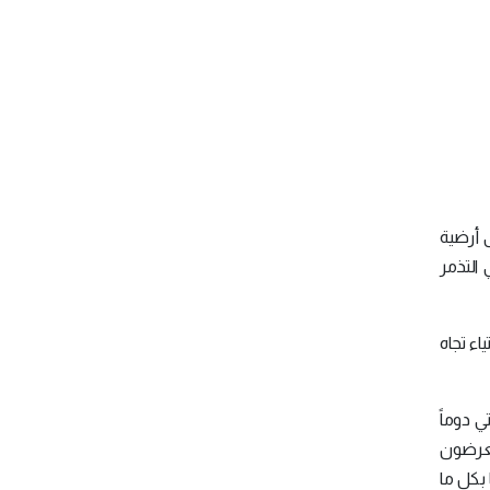
 أرضية
التذمر
ر الاستياء تجاه
ي دوماً
معرضون
 بكل ما