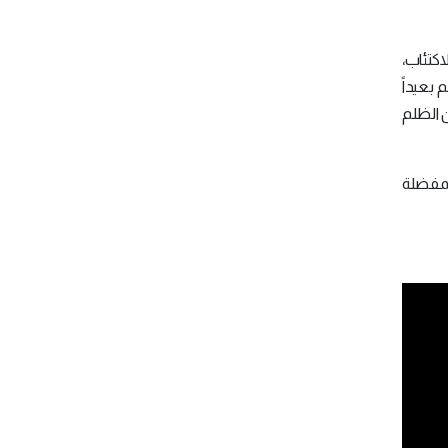
اكتئاب،
 بعيداً
ن الظلم
لمفضلة