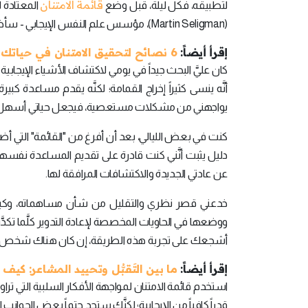
قائمة الامتنان
لتطبيقه، فكل ليلة، قبل وضع
المعتادة ل
(Martin Seligman)، مؤسس علم النفس الإيجابي - سأضع قائمة امتنان لزوجي.
إقرأ أيضاً:
6 نصائح لتحقيق الامتنان في حياتك
كان عليَّ البحث جيداً في يومي لاكتشاف الأشياء الإيجاب
أنَّه ينسى كثيراً إخراج القمامة؛ لكنَّه يقدم مساعدة كبي
يواجهني من مشكلات مستعصية، فيجعل حياتي أسهل وأ
كنت في بعض الليالي، بعد أن أفرغ من "القائمة" التي أضع
دليل يثبت أنَّني كنت قادرة على تقديم المساعدة نفس
عن عادتي الجديدة والاكتشافات المرافقة لها.
خدعني قصر نظري والتقليل من شأن مساهماته، وكي
ووضعها في الحاويات المخصصة لإعادة التدوير كلَّما تكدَّ
أشجعك على تجربة هذه الطريقة، إن كان هناك شخص يُش
إقرأ أيضاً:
ما بين التَقبُّل وتحييد المشاعر: كيف
استخدم قائمة الامتنان لمواجهة الأفكار السلبية التي ت
قدراً كافياً من الإيجابية؛ لكنَّك ستجد حتماً بعض الجوانب ال