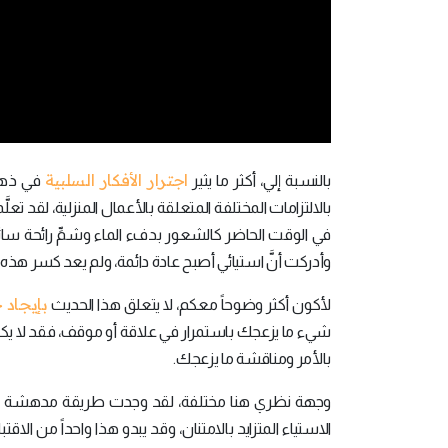
اجترار الأفكار السلبية
بالنسبة إلي، أكثر ما يثير
في ذهني 
بالالتزامات المختلفة المتعلقة بالأعمال المنزلية، لقد تع
في الوقت الحاضر كالشعور بدفء الماء وشمِّ رائحة سائل 
وأدركت أنَّ استيائي أصبح عادة دائمة، ولم يعد كسر هذه الح
بإيجاد 
لأكون أكثر وضوحاً معكم، لا يتعلق هذا الحديث
شيء ما يزعجك باستمرار في علاقة أو موقف، فقد لا يكفي 
بالأمر ومناقشة ما يزعجك.
وجهة نظري هنا مختلفة، لقد وجدت طريقة مدهشة للخرو
الاستياء المتزايد بالامتنان، وقد يبدو هذا واحداً من ال