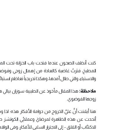
كنت أنظف الصحون عندما فتحت باب الخزانة تحت المغسلة
المطبخ، فثرتُ غاضبة كالعادة من إهمال زوجي وفوضويته
والاستياء، والتي طال أمدها، وهكذا تدريجياً تعاظم استيائ
ملاحظة:
زوجها الفوضوي.
هنا أيقنت أنَّ عليَّ الخروج من دوامة الأفكار هذه؛ ل
أتحدث عن هذه الظاهرة لمرضايَ وعملائِي الكوتشز ط
للاكتئاب أو القلق - إلى الاجترار السلبي للأفكار، وفي الو