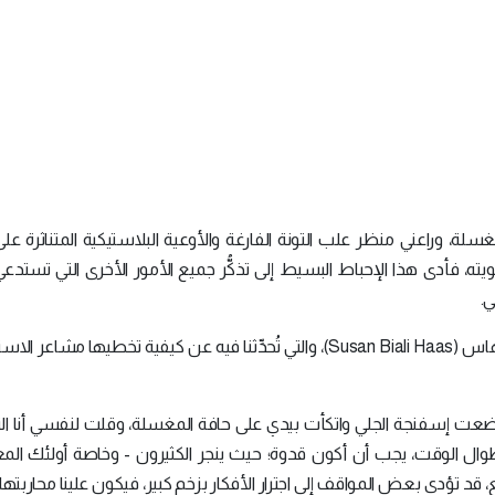
، وراعني منظر علب التونة الفارغة والأوعية البلاستيكية المتناثرة على
، فأدى هذا الإحباط البسيط إلى تذكُّر جميع الأمور الأخرى التي تستدعي 
ي.
هذا المقال مأخوذ عن الطبيبة سوزان بيالي هاس (Susan Biali Haas)، والتي تُحدِّثنا فيه عن كيفية تخطيها مشاع
ذا وضعت إسفنجة الجلي واتكأت بيدي على حافة المغسلة، وقلت لنفسي أنا الت
وال الوقت، يجب أن أكون قدوة؛ حيث ينجر الكثيرون - وخاصة أولئك ال
اقع، قد تؤدي بعض المواقف إلى اجترار الأفكار بزخم كبير، فيكون علينا محاربتها