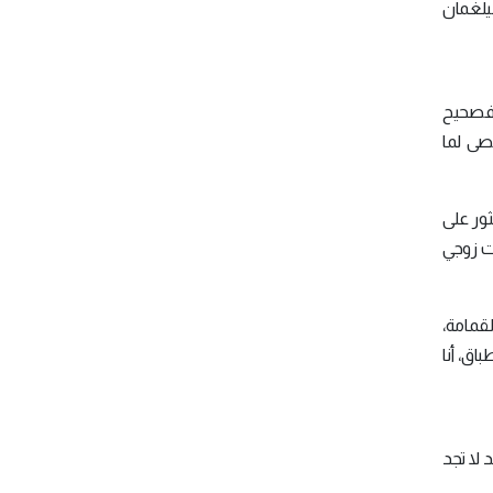
سيلغمان
، فصحيح
حصى لما
ثور على
ت زوجي
لقمامة،
اق، أنا
 لا تجد