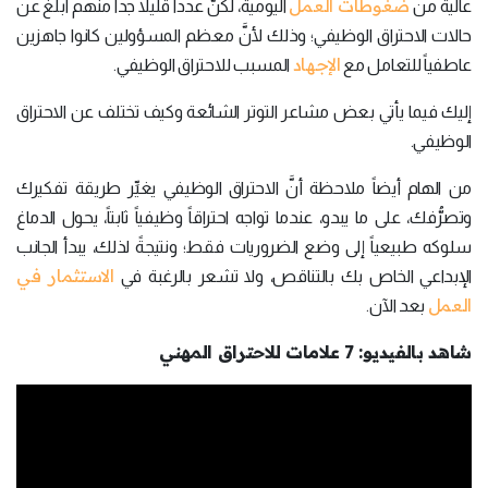
ضغوطات العمل
عالية من
اليومية، لكنَّ عدداً قليلاً جداً منهم أبلغ عن
حالات الاحتراق الوظيفي؛ وذلك لأنَّ معظم المسؤولين كانوا جاهزين
الإجهاد
عاطفياً للتعامل مع
المسبب للاحتراق الوظيفي.
إليك فيما يأتي بعض مشاعر التوتر الشائعة وكيف تختلف عن الاحتراق
الوظيفي.
من الهام أيضاً ملاحظة أنَّ الاحتراق الوظيفي يغيِّر طريقة تفكيرك
وتصرُّفك، على ما يبدو، عندما تواجه احتراقاً وظيفياً ثابتاً، يحول الدماغ
سلوكه طبيعياً إلى وضع الضروريات فقط؛ ونتيجةً لذلك، يبدأ الجانب
الاستثمار في
الإبداعي الخاص بك بالتناقص، ولا تشعر بالرغبة في
العمل
بعد الآن.
شاهد بالفيديو: 7 علامات للاحتراق المهني