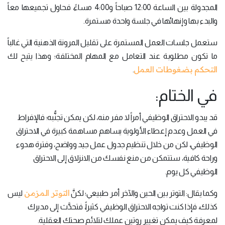
المجدولة بين الساعة 12:00 صباحاً و4:00 مساءً، فحاول تجميعها معاً
والبدء بها وإنهائها في جلسة واحدة مستمرة.
ستعمل جلسات العمل المستمرة على تقليل المرونة الذهنية التي غالباً
ما تكون مطلوبة عند التعامل مع المهام المختلفة؛ وهذا يتيح لك
التحكم بضغوطات العمل
.
في الختام:
قد يبدو الاحتراق الوظيفي أمراً لا مفر منه، لكن يمكن تجنُّبه؛ فالإفراط
في العمل وعدم إعطاء الأولوية يساهم مساهمة كبيرة في الاحتراق
الوظيفي، لكن من خلال تنظيم جدول عمل جيد وواضح، وفترة هدوء
وراحة كافية، ستتمكن من منع نفسك من الانزلاق إلى الاحتراق
الوظيفي كل يوم.
التوتر المزمن
وكما يقال: التوتر بين الحين والآخر أمر طبيعي؛ لكنَّ
ليس
كذلك، فإذا كنت تواجه الاحتراق الوظيفي كثيراً، فتحدَّث إلى مديرك
لمعرفة كيف يمكن تغيير روتين عملك لتلائم صحتك العقلية.