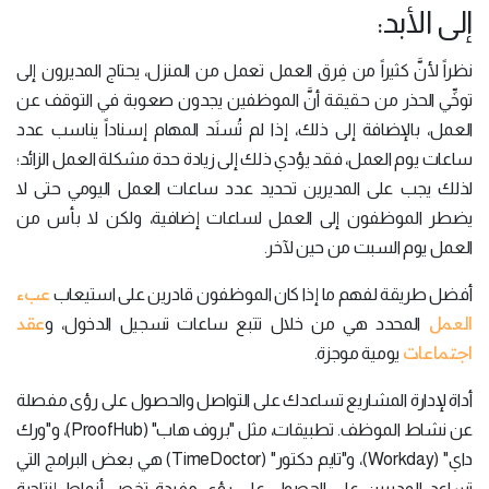
إلى الأبد:
نظراً لأنَّ كثيراً من فِرق العمل تعمل من المنزل، يحتاج المديرون إلى
توخِّي الحذر من حقيقة أنَّ الموظفين يجدون صعوبة في التوقف عن
العمل، بالإضافة إلى ذلك، إذا لم تُسنَد المهام إسناداً يناسب عدد
ساعات يوم العمل، فقد يؤدي ذلك إلى زيادة حدة مشكلة العمل الزائد؛
لذلك يجب على المديرين تحديد عدد ساعات العمل اليومي حتى لا
يضطر الموظفون إلى العمل لساعات إضافية، ولكن لا بأس من
العمل يوم السبت من حين لآخر.
عبء
أفضل طريقة لفهم ما إذا كان الموظفون قادرين على استيعاب
العمل
عقد
المحدد هي من خلال تتبع ساعات تسجيل الدخول، و
اجتماعات
يومية موجزة.
أداة لإدارة المشاريع تساعدك على التواصل والحصول على رؤى مفصلة
عن نشاط الموظف. تطبيقات، مثل "بروف هاب" (ProofHub)، و"ورك
داي" (Workday)، و"تايم دكتور" (TimeDoctor) هي بعض البرامج التي
تساعد المديرين على الحصول على رؤى مفيدة تخص أنماط إنتاجية