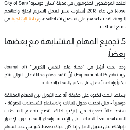
اعتمد الموظفون الحكوميون في مدينة "سان خوسيه" (City of San
Jose) في عام 2018، أسلوب سير العمل السريع لإدارة واجباتهم
زيادة الإنتاجية
اليومية، لقد ساعدهم على تسهيل نشاطاتهم، و
في
جميع المجالات.
5. تجميع المهام المتشابهة مع بعضها
بعضاً:
وجد بحث نُشِرَ في "مجلة علم النفس التجريبي" (Journal of
Experimental Psychology)، أنَّ تنفيذ مهام مماثلة على التوالي ينتج
تركيزاً وإنتاجية أفضل، على عكس المهام المختلفة.
يسلط البحث الضوء على حقيقة أنَّه عند التبديل بين المهام المختلفة
جوهرياً - مثل تحديث جدول البيانات والاستماع للتسجيلات الصوتية -
ستجد غالباً صعوبة في التركيز؛ لذلك، يُنصح بتجميع النشاطات
المتشابهة معاً للحفاظ على الإنتاجية وإنهاء المهام دون الإضرار
بإدراكك، على سبيل المثال: إذا كان لديك ضغط كبير في عدد المهام