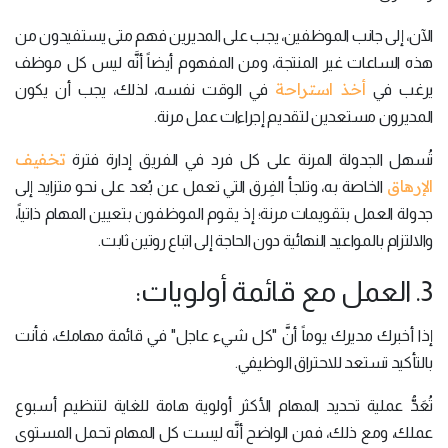
الآن، إلى جانب الموظفين، يجب على المديرين فهم متى يستفيدون من
هذه الساعات غير المنتجة، ومن المفهوم أيضاً أنَّه ليس كل موظف
أخذ استراحة
يرغب في
في الوقت نفسه، لذلك، يجب أن يكون
المديرون مستعدين لتقديم إجراءات عمل مرنة.
تخفيف
تُسهل الجدولة المرنة على كل فرد في الفريق إدارة فترة
الإرهاق
الخاصة به، وتلجأ الفِرق التي تعمل عن بُعد على نحو متزايد إلى
جدولة العمل بتقويمات مرنة؛ إذ يقوم الموظفون بتعيين المهام ذاتياً،
والالتزام بالمواعيد النهائية دون الحاجة إلى اتباع روتين ثابت.
3. العمل مع قائمة أولويات:
إذا أخبرك مديرك يوماً أنَّ "كل شيء عاجل" في قائمة مهامك، فأنت
بالتأكيد تستعد للاحتراق الوظيفي.
تُعَدُّ عملية تحديد المهام الأكثر أولوية هامة للغاية لتنظيم أسبوع
عملك، ومع ذلك، فمن الواضح أنَّه ليست كل المهام تحمل المستوى