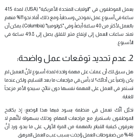
يعمل الموظفون في "الولايات المتحدة الأمريكية" (USA)، لمدة 41.5
ساعة في أسبوع عمل نموذجي وسطياً، ومع ذلك، أفاد نحو 11% منهم
بالعمل لأكثر من 40 ساعة أيضاً، وفي "كولومبيا" (Columbia)، يمكن أن
تمتد ساعات العمل إلى ارتفاع مثير للقلق يصل إلى 49.8 ساعة في
الأسبوع.
2. عدم تحديد توقعات عمل واضحة:
هل سبق لك أن عملتَ على مهمة واحدة لمدة أسبوع لأنَّ العميل لم
يكن راضياً عن أدائك؟ لا بأس في مراجعات ما بعد التسليم، ولكن عندما
تستمر في العمل على المهمة نفسها دون نتائج، سيبدو الأمر مزعجاً
للغاية.
تخيَّل أنَّك تعمل في منظمة يسود فيها هذا الوضع؛ إذ يكافح
الموظفون باستمرار مع مراجعات المهام؛ وذلك بسهولة لأنَّهم لا
يعرفون كيفية القيام بالمهمة من المرة الأولى، على ما يبدو، ورد أنَّ
46% من ضغوطات العمل وُجِدَت بسبب عبء العمل المرهق.