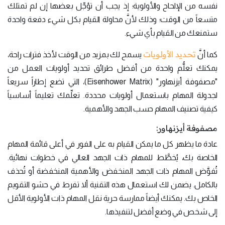
نفسه من الإلحاح والأولوية؛ إذ يجب أن تؤجِّل بعضها إن لم تمتلك
متسعاً من الوقت؛ وذلك لأنَّ محاولة القيام بكل شيء دفعة واحدة
ستمنعك من القيام بأي شيء.
تحديد الأولويات
كما أنَّ
يسمح لك بمزيد من الوقت لأخذ فترات راحة،
يمكنك تعلُّم واحدة من أفضل طرائق تحديد أولويات العمل من
"مصفوفة أيزنهاور" (Eisenhower Matrix)، التي تضع إطاراً سريعاً
لجدولة المهام باستعمال أولويات محددة. تعلِّمك تعليماً أساسياً
كيفية تصنيف المهام حسب الجهد والأهمية.
مصفوفة أيزنهاور:
عادة ما يظهر كل ما يمكن القيام به على الفور في أعلى قائمة المهام
الخاصة بك، يُخطَّط للمهام ذات الجهد العالي في خطوات نهائية.
تُفوَّض المهام ذات الجهد المنخفض والأهمية المنخفضة أو تُحذف
بالكامل. يضمن لك استعمال هذه التقنية ألا تفرط في حشو التقويم
الخاص بك. يمكنك أيضاً ممارسة حرية نقل المهام ذات الأولوية الأقل
إلى شخص في وضع أفضل لتنفيذها.