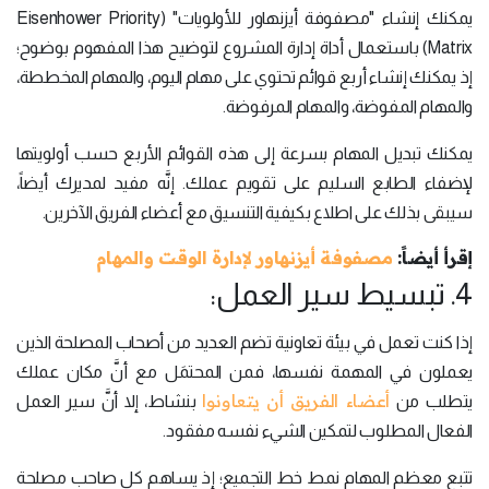
يمكنك إنشاء "مصفوفة أيزنهاور للأولويات" (Eisenhower Priority
Matrix) باستعمال أداة إدارة المشروع لتوضيح هذا المفهوم بوضوح؛
إذ يمكنك إنشاء أربع قوائم تحتوي على مهام اليوم، والمهام المخططة،
والمهام المفوضة، والمهام المرفوضة.
يمكنك تبديل المهام بسرعة إلى هذه القوائم الأربع حسب أولويتها
لإضفاء الطابع السليم على تقويم عملك. إنَّه مفيد لمديرك أيضاً،
سيبقى بذلك على اطلاع بكيفية التنسيق مع أعضاء الفريق الآخرين.
إقرأ أيضاً:
مصفوفة أيزنهاور لإدارة الوقت والمهام
4. تبسيط سير العمل:
إذا كنت تعمل في بيئة تعاونية تضم العديد من أصحاب المصلحة الذين
يعملون في المهمة نفسها، فمن المحتمَل مع أنَّ مكان عملك
أعضاء الفريق أن يتعاونوا
يتطلب من
بنشاط، إلا أنَّ سير العمل
الفعال المطلوب لتمكين الشيء نفسه مفقود.
تتبع معظم المهام نمط خط التجميع؛ إذ يساهم كل صاحب مصلحة