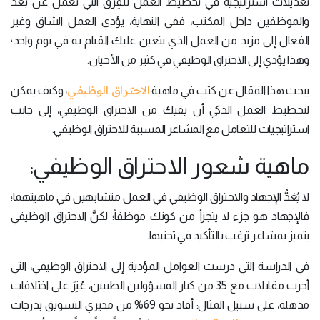
تعديلات استراتيجية في تخطيط العمل للفِرق التي تعمل عن بُعد
والموظفين داخل المكتب، ففي النهاية، يؤدي العمل الشاق وغير
الفعال إلى مزيد من العمل الذي يتعين عليك القيام به في يوم واحد؛
وهذا يؤدي إلى الاحتراق الوظيفي في كثير من الأحيان.
الاحتراق الوظيفي
يبحث هذا المقال عن كثب في ماهية
، وكيف يمكن
لتخطيط العمل الذكي أن يقيك من الاحتراق الوظيفي، إلى جانب
استراتيجيات للتعامل مع المشاعر المسببة للاحتراق الوظيفي.
ماهية شعور الاحتراق الوظيفي:
لا يُعَدُّ الإجهاد والاحتراق الوظيفي في العمل متشابهين في ماهيتهما؛
فالإجهاد هو جزء لا يتجزأ من كونك موظفاً؛ لكنَّ الاحتراق الوظيفي
يتميز بمشاعر ترغب بالتأكيد في تجنبها.
في الدراسة التي درست العوامل المؤدية إلى الاحتراق الوظيفي، التي
أجرت مقابلات مع 35 من كبار المسؤولين الطبيين، عُثِرَ على اختلافات
مذهلة، على سبيل المثال: أفاد نحو 69% من مديري التسويق بدرجات