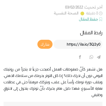
آخر تحديث:
03/02/2022
الصحة النفسية
8 دقيقة
حفظ المقال
رابط المقال
Article Link
شارك
هل تشعر كأنَّ ضغوطات العمل أصبحت جزءاً لا يتجزأ من روتينك
اليومي دون أن تدرك ذلك؟ إذا كان التوتر يحرمك من سلامك الذهني،
ويقلب دورة نومك رأساً على عقب، ويتركك مرهقاً حتى في عطلات
نهاية الأسبوع؛ فهذا دليل هام يخبرك بأنَّ توترك يتحول إلى احتراقٍ
وظيفي.