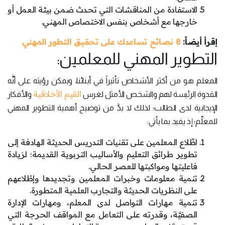
الاستفادة من المناقشات التي تحدث ضمن بيئة العمل أو
خارجها مع أشخاص بنفس الاختصاص المهني.
إقرأ أيضاً:
8 نصائح تساعدك على تحقيق التطور المهني
التطوير المهني للمعلمين:
المعلم هو من أكثر الأشخاص تأثيراً في أبنائنا، ويمكن رؤيته على أنَّه
القيم الأخلاقية
القدوة الرئيسة لهم والشخص الأمثل لغرس
والأفكار
الإيجابية لدى الطالب؛ لذلك لا بدَّ من توضيح أهمية التطوير المهني
للمعلِّم؛ إذ يفيد بما يأتي:
اطِّلاع المعلمين على تقنيات التدريس الحديثة الهادفة إلى
تطوير طرائق التعليم والأساليب التربوية القديمة؛ لزيادة
فاعليتها ومواكبتها للعصر الحالي.
تنمية معلومات وخبرات المعلمين وتجديدها وإطْلاعهم
على النظريات الحديثة والتجارب العلمية المتطورة.
تنمية مهارات التواصل لدى المعلم، ومهارات الإدارة
الصفيَّة، وقدرته على التعامل مع المواقف الحرجة التي