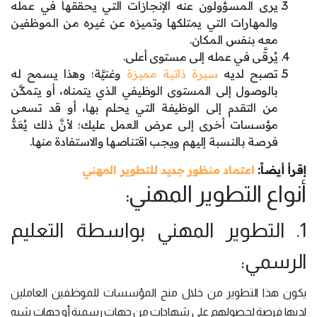
يرى المسؤولون عنه الإنجازات التي يحققها في عمله
والمهارات التي يمتلكها وتميزه عن غيره من الموظفين
معه بنفس المكان.
يُرقَّى في عمله إلى مستوى أعلى.
تصبح لديه
سيرة ذاتية مميزة
وغنيَّة؛ وهذا يسمح له
بالوصول إلى المستوى الوظيفي الذي يتمناه، أو يتمكَّن
من التقدم إلى الوظيفة التي يحلم بها، أو قد تسعى
مؤسسات أخرى إلى عرض العمل عليك؛ لأنَّ ذلك يُعَدُّ
فرصة بالنسبة إليهم ويجب اقتناصها والاستفادة منها.
إقرأ أيضاً:
اعتماد منظور جديد للتطوير المهني
أنواع التطوير المهني:
1. التطوير المهني بواسطة التعليم
الرسمي:
يكون هذا التطوير من خلال منح المؤسسات للموظفين العاملين
لديها فرصة لحصولهم على شهادات من جهات رسمية أو جهات شبه