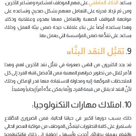
الذكاء العاطفي
يساعد
على فهم الموظف لمشاعره ومشاعر الآخرين،
ومن ثم تزداد قدرته على التعامل معهم بشكل صحيح، وتساعده على
مواجهة المواقف الصعبة والتعامل معها بهدوء وعقلانية وذكاء،
وهذا يساعده أيضاً على بناء علاقات جيدة ضمن بيئة العمل؛ وذلك
يساعد على تقدُّمه ضمن المؤسسة التي يعمل بها.
تقبُّل النقد البنَّاء
:
9.
قد يجد الكثيرون من الناس صعوبة في تقبُّل نقد الآخرين لهم، وهذا
الأمر يُقلل من تطوير خبراتهم المهنية فمن الأفضل انتباه الفرد إلى كل
الملاحظات الموجَّهة إليه ومحاولة الاستفادة منها قدر الإمكان؛ وذلك
لأنَّ النقد لا يقلل من قيمة الفرد، وإنَّما يمكن عدُّه أمراً إيجابياً ومفيداً.
10. امتلاك مهارات التكنولوجيا:
ذلك بسبب دورها الكبير في حياتنا الحالية، فمن الضروري الاطِّلاع
باستمرار على كافة التطورات ليتمكَّن الموظف من مواكبة العصر الحالي
والقيام بعمله بطرائق أحدث وأسهل، إضافة إلى ذلك فالتكنولوجيا