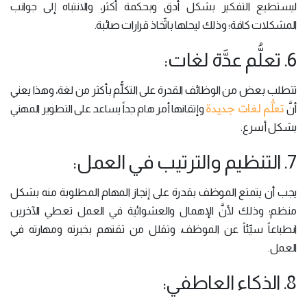
ليستطيع التفكير بشكل أدق وبحكمة أكثر، والانتباه إلى جوانب
المشكلات كافة؛ وذلك ليحلها باتِّخاذ قرارات صائبة.
6. تعلُّم عدَّة لغات:
تتطلب بعض من الوظائف القدرة على التكلُّم بأكثر من لغة، وهذا يعني
تعلُّم لغات جديدة
أنَّ
وإتقانها أمر هام جداً يساعد على التطوير المهني
بشكل أسرع.
7. التنظيم والترتيب في العمل:
يجب أن يتمتع الموظف بقدرة على إنجاز المهام المطلوبة منه بشكل
منظم؛ وذلك لأنَّ الإهمال والعشوائية في العمل تعطي الآخرين
انطباعاً سيِّئاً عن الموظف، وتقلل من ثقتهم بخبرته ومهارته في
العمل.
8. الذكاء العاطفي: