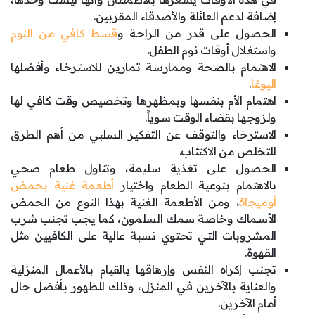
إضافة لدعم العائلة والأصدقاء المقربين.
الحصول على قدر من الراحة و
قسط كافي من النوم
واستغلال أوقات نوم الطفل.
الاهتمام بالصحة وممارسة تمارين للاسترخاء وأفضلها
اليوغا
.
اهتمام الأم بنفسها وبمظهرها وتخصيص وقت كافي لها
ولزوجها بقضاء الوقت سوياً.
الاسترخاء والتوقف عن التفكير السلبي من أهم الطرق
للتخلص من الاكتئاب.
الحصول على تغذية سليمة، وتناول طعام صحي
بالاهتمام بنوعية الطعام واختيار
أطعمة غنية بحمض
أوميجا3
، ومن الأطعمة الغنية بهذا النوع من الحمض
الأسماك وخاصة سمك السلمون، كما يجب تجنب شرب
المشروبات التي تحتوي نسبة عالية على الكافيين مثل
القهوة.
تجنب إكراه النفس وإرهاقها بالقيام بالأعمال المنزلية
والعناية بالآخرين في المنزل، وذلك للظهور بأفضل حال
أمام الآخرين.