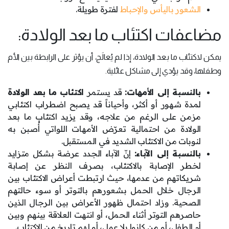
الشعور باليأس والإحباط
لفترة طويلة.
مضاعفات اكتئاب ما بعد الولادة:
يمكن لاكتئاب ما بعد الولادة، إذا لم يُعالَج، أن يؤثر على الرابطة بين الأم
وطفلها، وقد يؤدي إلى مشاكل عائلية.
بالنسبة إلى الأمهات:
قد يستمر
اكتئاب ما بعد الولادة
لمدة شهور أو أكثر، وأحياناً قد يصبح اضطراب اكتئابي
مزمن على الرغم من علاجه، وقد يزيد اكتئاب ما بعد
الولادة من احتمالية تعرّض الأمهات اللواتي أُصبن به
لنوبات من الاكتئاب الشديد في المستقبل.
بالنسبة إلى الآباء:
إنّ الآباء الجدد عرضة بشكل متزايد
لخطر الإصابة بالاكتئاب، بصرف النظر عن إصابة
شريكاتهم من عدمها، حيث ارتبطت أعراض الاكتئاب بين
الرجال خلال الحمل بشعورهم بالتوتر أو سوء حالتهم
الصحية. وزاد احتمال ظهور الأعراض بين الرجال الذين
حاصرهم التوتر أثناء الحمل، أو انتهت العلاقة بينهم وبين
أم الطفل، أو من كانوا بلا عمل، أو لهم تاريخ من الاكتئاب.