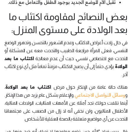
تقبل الأم للوضع الجديد بوجود الطفل والتعامل مع ذلك.
بعض النصائح لمقاومة اكتئاب ما
بعد الولادة على مستوى المنزل:
في حال زادت أعراض الاكتئاب وعدم الشعور بالتحسن وتدهور الوضع
النفسي، فعلى المرأة مراجعة الطبيب والتحدث معه عن المشكلة أو
اكتئاب ما بعد
التحدث مع اختصاصي نفسي، حيث أن عدم معالجة
الولادة
يؤدي حتماً إلى أن يصبح الاكتئاب مزمناً، تماماً مثل أي نوع اكتئاب
آخر.
اكتئاب ما بعد الولادة
هناك حالة عامة من الإنكار حول مرض
،
وسائل التواصل الاجتماعي
و
والإعلام بشكل عام يزيد من هذا الإنكار.
أينما تتلفت حولك تجد أمثلة عن الأمهات المثاليات، الولادات المثالية،
الأطفال المثاليون، ولن نخفي أنه لا زال من الصعب على مجتمعاتنا
التحدث عن أي مواضيع متعلقة بالصحة العقلية للأشخاص.
قال بريسفيلد "الأم حين تضع مولودها لا تدرك أنه خرج منها، من