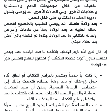
الخفيف من خلال مجموعات الدعم والاستشارة
والعلاجات الأخرى. وفي الحالات الأخرى، قد يُوصى بتناول
الأدوية المضادة للاكتئاب حتى خلال الحمل.
بعد ولادة طفلك:
قد يوصي الطبيب بالخضوع لفحص
الحالة الطبية ما بعد الولادة بحثاً عن علامات وأعراض
الإصابة باكتئاب ما بعد الولادة. وكلما تم كشفه باكراً أمكن
بدء العلاج مبكراً.
إذا كان لدى الأم تاريخ للإصابة باكتئاب ما بعد الولادة، فقد يوصي
الطبيب بتناول أدوية مضادة للاكتئاب أو الخضوع للعلاج النفسي فوراً
بعد الولادة.
إذا كنت أباً جديداً وتشعر بأعراض الاكتئاب أو القلق أثناء
حمل زوجتك أو بعد ولادة طفلك، فتحدث بذلك إلى
اختصاصي الرعاية الصحية. يمكن أن تفيد العلاجات
المماثلة والدعم المقدم للأمهات المصابات باكتئاب ما بعد
الولادة في علاج الاكتئاب بعد الولادة عند الآباء.
طلب المساعدة من الشريك، فوجود الزوج بجوار المرأة
في هذه الأوقات يشعرها بالاطمئنان وأنها ليست وحدها،