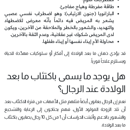
طاقة مفرطة وهياج مفاجئ.
البارانويا (جنون الارتياب): وهو اضطراب نفسي عصبي
يشعر به المريض فيه دائماً بأنّه معرض للاضطهاد
والتهديد، والشعور بالخطر والملاحقة من الآخرين، ويكون
لدى المريض شكوك غير عقلانية، وعدم الثقة بالآخرين.
محاولة الأم إيذاء نفسها أو إيذاء طفلها.
قد يؤدي ذهان ما بعد الولادة إلى أفكار أو سلوكيات مهدِّدة للحياة
ويستلزم علاجاً فورياً.
هل يوجد ما يسمى باكتئاب ما بعد
الولادة عند الرجال؟
نعم إن الرجال يعانون أيضاً مثلهم مثل الأمهات من فترة الاكتئاب بعد
أن تلد الزوجة المولود الأول، فهم يحتاجون إلى الرعاية والتشجيع
والشعور بالدعم، وأثبتت الدراسات أن 1 من كل 10 رجال يصابون باكتئاب
ما بعد الولادة.