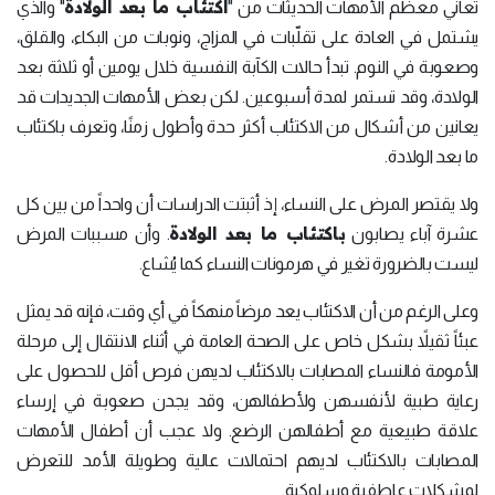
اكتئاب ما بعد الولادة
تعاني معظم الأمهات الحديثات من "
" والذي
يشتمل في العادة على تقلّبات في المزاج، ونوبات من البكاء، والقلق،
وصعوبة في النوم. تبدأ حالات الكآبة النفسية خلال يومين أو ثلاثة بعد
الولادة، وقد تستمر لمدة أسبوعين. لكن بعض الأمهات الجديدات قد
يعانين من أشكال من الاكتئاب أكثر حدة وأطول زمنًا، وتعرف باكتئاب
ما بعد الولادة.
ولا يقتصر المرض على النساء، إذ أثبتت الدراسات أن واحداً من بين كل
باكتئاب ما بعد الولادة
عشرة آباء يصابون
. وأن مسببات المرض
ليست بالضرورة تغير في هرمونات النساء كما يُشاع.
وعلى الرغم من أن الاكتئاب يعد مرضاً منهكاً في أي وقت، فإنه قد يمثل
عبئاً ثقيلاً بشكل خاص على الصحة العامة في أثناء الانتقال إلى مرحلة
الأمومة فالنساء المصابات بالاكتئاب لديهن فرص أقل للحصول على
رعاية طبية لأنفسهن ولأطفالهن، وقد يجدن صعوبة في إرساء
علاقة طبيعية مع أطفالهن الرضع. ولا عجب أن أطفال الأمهات
المصابات بالاكتئاب لديهم احتمالات عالية وطويلة الأمد للتعرض
لمشكلات عاطفية وسلوكية.