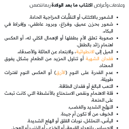
اكتئاب ما بعد الولادة
وعلامات وأعراض
ربما تتضمن:
الشعور بالاكتئاب أو التقلُّبات المزاجية الحادة.
شعور بحزن عميق، وفراغ، وبرود عاطفي، وإفراط في
البكاء.
صعوبة تعلق الأم بطفلها أو الإهمال الكلي له، أو العكس
اهتمام زائد بالطفل.
الميل إلى
الانطوائية
، والابتعاد عن العائلة والأصدقاء.
فقدان الشهية
أو تناول المزيد من الطعام بشكل يفوق
المعتاد.
عدم القدرة على النوم (
الأرق
) أو العكس النوم لفترات
طويلة.
التعب البالغ أو فقدان الطاقة.
قلة الاهتمام ونقص الاستمتاع بالأنشطة التي كانت تبعث
على المتعة.
التهيُّج الشديد والغضب.
الخوف من ألا تكون أم جيدة.
اليأس، التملمُل، نوبات القلق أو الهلع الشديدة.
الاحساس بانعدام القيمة، أو الخزي، أو الذنب أو العجز.