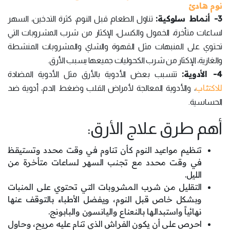
نوم هادئ
3- أنماط سلوكية:
تناول الطعام قبل النوم، كثرة التدخين، السهر
لساعات متأخرة، الخمول والكسل، الإكثار من شرب المشروبات التي
تحتوي على المنبهات مثل القهوة والشاي والمشروبات المنشطة
والغازية، الإكثار من شرب الكحوليات جميعها يسبب الأرق.
4- الأدوية:
تتسبب بعض الأدوية بالأرق مثل الأدوية المضادة
للاكتئاب
، والأدوية المعالجة لأمراض القلب وضغط الدم، أدوية ضد
الحساسية.
أهم طرق علاج الأرق:
تنظيم مواعيد النوم كأن تناوم في وقت محدد وتستيقظ
في وقت محدد مع تجنب السهر لساعات متأخرة من
الليل.
التقليل من شرب المشروبات التي تحتوي على المنبات
وبشكل خاص قبل النوم، ويفضل الأطباء بالتوقف عنها
نهائياً واستبدالها بالنعناع واليانسون والبابونج.
احرص على أن يكون الفراش الذي تنام عليه مريح، وحاول