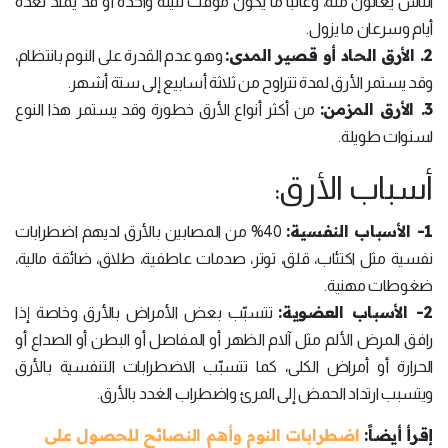
الناس يعانون منه، وغالباً ما يكون مؤقت لليلة واحدة أو قد يمتد لعدة
أيام وسرعان ما يزول.
2. الأرق الحاد أو قصير المدى:
وهو عدم القدرة على النوم بانتظام،
وقد يستمر الأرق لمدة تتراوح من ثلاثة أسابيع إلى ستة أشهر.
3. الأرق المزمن:
من أكثر أنواع الأرق خطورة وقد يستمر هذا النوع
لسنوات طويلة.
أسباب الأرق:
1- الأسباب النفسية:
40% من المصابين بالأرق لديهم اضطرابات
نفسية مثل اكتئاب، قلق، توتر، صدمات عاطفية، طلاق، ضائقة مالية،
ضغوطات مهنية.
2- الأسباب العضوية:
تتسبّب بعض الأمراض بالأرق وخاصة إذا
رافق المرض الألم مثل آلام الظهر أو المفاصل أو البطن أو الصداع أو
الحرارة أو أمراض الكلى، كما تتسبّب الاضطرابات التنفسية بالأرق
ويتسبب ارتداد الحمض إلى المرئ واضطراب الغدد بالأرق.
إقرأ أيضاً:
اضطرابات النوم وأهم النصائح للحصول على