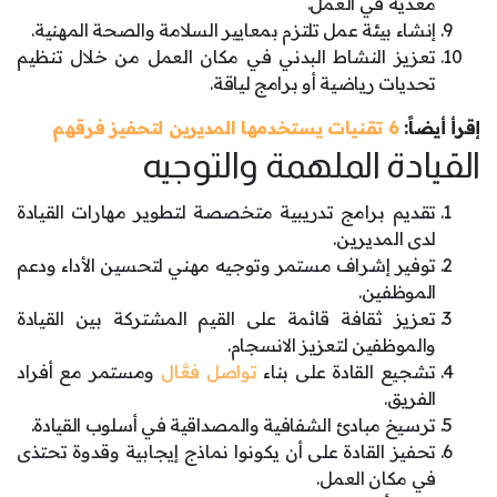
مغذِّية في العمل.
إنشاء بيئة عمل تلتزم بمعايير السلامة والصحة المهنية.
تعزيز النشاط البدني في مكان العمل من خلال تنظيم
تحديات رياضية أو برامج لياقة.
إقرأ أيضاً:
6 تقنيات يستخدمها المديرين لتحفيز فرقهم
القيادة الملهمة والتوجيه
تقديم برامج تدريبية متخصصة لتطوير مهارات القيادة
لدى المديرين.
توفير إشراف مستمر وتوجيه مهني لتحسين الأداء ودعم
الموظفين.
تعزيز ثقافة قائمة على القيم المشتركة بين القيادة
والموظفين لتعزيز الانسجام.
تشجيع القادة على بناء
تواصل فعَّال
ومستمر مع أفراد
الفريق.
ترسيخ مبادئ الشفافية والمصداقية في أسلوب القيادة.
تحفيز القادة على أن يكونوا نماذج إيجابية وقدوة تحتذى
في مكان العمل.