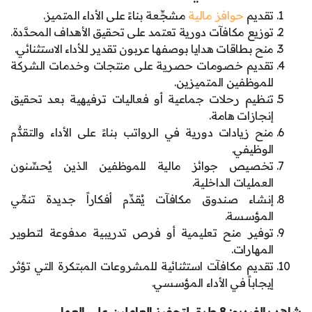
تقديم
حوافز مالية
مشجِّعة بناءً على الأداء المتميز.
توزيع مكافآت دورية تعتمد على تحقيق الأهداف المحدَّدة.
منح بطاقات هدايا بوصفها عربون تقدير للأداء الاستثنائي.
تقديم خصومات حصرية على منتجات وخدمات الشركة
للموظفين المتميزين.
تنظيم رحلات جماعية أو فعاليات ترفيهية بعد تحقيق
إنجازات هامة.
منح زيادات دورية في الرواتب بناءً على الأداء والتقدُّم
الوظيفي.
تخصيص جوائز مالية للموظفين الذين يُحسِّنون
العمليات الداخلية.
إنشاء صندوق مكافآت يُقدِّم أفكاراً جديدة تنمِّي
المؤسسة.
توفير منح تعليمية أو فرص تدريبية مدفوعة لتطوير
المهارات.
تقديم مكافآت استثنائية للمشروعات المبتكرة التي تؤثر
إيجاباً في الأداء المؤسسي.
شاهد بالفيديو: 8 طرق لتحفيز العاملين على العمل