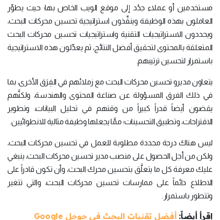
مستخدمين أو عملاء جدُد إلى موقع الويب الخاص بها؛ حيث يطوِّر
العاملون بهذه الوظيفة وينفِّذون استراتيجية تحسين محركات البحث،
ويحددون الاستراتيجيات التقنية واستراتيجيات تحسين محركات البحث
المتعلقة بالمحتوى لتحقيق أفضل النتائج، ثم يعدِّلون هذه الاستراتيجية
باستمرار لتحسين ترتيبهم.
يتعاون مديرو تحسين محركات البحث مع زملائهم في الفِرَق الأخرى، بما
في ذلك الفرق المسؤولة عن صناعة المحتوى والهندسة، ولكنَّهم
يقضون أيضاً قدراً كبيراً من وقتهم في تحليل البيانات، وتطوير
الاقتراحات، وتطبيق التحسينات؛ ممَّا يجعلها وظيفة مثالية للانطوائيين.
ليس هناك درجة محددة مطلوبة للعمل في تحسين محركات البحث،
ولكن من أجل الحصول على منصب مدير تحسين محركات البحث، ينبغي
عليك معرفة كل ما يتعلَّق بتحسين محرك البحث، وأن تكون قادراً على
الاطلاع دائماً على ممارسات تحسين محركات البحث، والتي تتغير
وتتطور باستمرار.
إقرأ أيضاً:
أفضل تقنيات البحث في جوجل Google