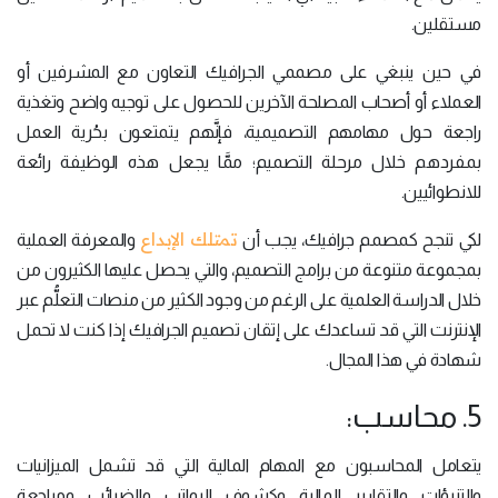
مستقلين.
في حين ينبغي على مصممي الجرافيك التعاون مع المشرفين أو
العملاء أو أصحاب المصلحة الآخرين للحصول على توجيه واضح وتغذية
راجعة حول مهامهم التصميمية، فإنَّهم يتمتعون بحُرية العمل
بمفردهم خلال مرحلة التصميم؛ ممَّا يجعل هذه الوظيفة رائعة
للانطوائيين.
تمتلك الإبداع
لكي تنجح كمصمم جرافيك، يجب أن
والمعرفة العملية
بمجموعة متنوعة من برامج التصميم، والتي يحصل عليها الكثيرون من
خلال الدراسة العلمية على الرغم من وجود الكثير من منصات التعلُّم عبر
الإنترنت التي قد تساعدك على إتقان تصميم الجرافيك إذا كنت لا تحمل
شهادة في هذا المجال.
5. محاسب:
يتعامل المحاسبون مع المهام المالية التي قد تشمل الميزانيات
والتنبؤات والتقارير المالية وكشوف الرواتب والضرائب ومراجعة