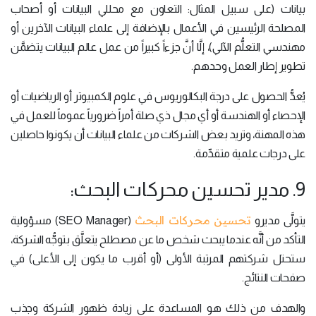
بيانات (على سبيل المثال: التعاون مع محللي البيانات أو أصحاب
المصلحة الرئيسين في الأعمال بالإضافة إلى علماء البيانات الآخرين أو
مهندسي التعلُّم الآلي)، إلَّا أنَّ جزءاً كبيراً من عمل عالم البيانات يتضمَّن
تطوير إطار العمل وحدهم.
يُعدُّ الحصول على درجة البكالوريوس في علوم الكمبيوتر أو الرياضيات أو
الإحصاء أو الهندسة أو أي مجال ذي صلة أمراً ضرورياً عموماً للعمل في
هذه المهنة، وتريد بعض الشركات من علماء البيانات أن يكونوا حاصلين
على درجات علمية متقدِّمة.
9. مدير تحسين محركات البحث:
تحسين محركات البحث
يتولَّى مديرو
(SEO Manager) مسؤولية
التأكد من أنَّه عندما يبحث شخص ما عن مصطلح يتعلَّق بتوجُّه الشركة،
ستحتل شركتهم المرتبة الأولى (أو أقرب ما يكون إلى الأعلى) في
صفحات النتائج.
والهدف من ذلك هو المساعدة على زيادة ظهور الشركة وجذب