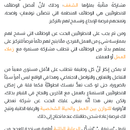
الشغف
مشاركةً متأنيةً يملؤها
؛ وذلك لأنَّ أفضل الوظائف
للانطوائيين هي الوظائف المنظمة التي تتضمَّن توقعاتٍ واضحة،
وتمنحهم فرصة للإبداع، وتسمح لهم بالتركيز.
ومن ثم يجب على الانطوائيين البحث عن الوظائف التي تسمح لهم
بممارسة شيءٍ من العمل الفردي؛ ممَّا يتيح لهم دائماً فرصاً للتركيز على
زملاء
عملهم بدلاً من الوظائف التي تتطلب مشاركة مستمرة مع
العمل
أو العملاء.
لا يمكن إنكار أنَّ كل وظيفة تتطلب على الأقل مستوى معيناً من
التفاعل والتعاون والتواصل الاجتماعي، وهذا في الواقع ليس أمراً سيئاً
بالضرورة، حتى لو كنت تعدُّ نفسك انطوائيَّاً؛ فكما قلنا؛ في إمكان
الانطوائيين الاستمتاع بالعمل مع الآخرين والنجاح في القيام بذلك،
ولكن يعني هذا أنَّه ينبغي عليك البحث عن شركة تعطي
للتوازن بين العمل والحياة الشخصية
الأولوية
والرعاية الذاتية، وتتيح
لك فرصة إعادة شحن طاقتك عندما تحتاج إلى ذلك.
الرعاية الذاتية
تقول "ستيفاني": "تشكِّل
أولوية مستجدة للعديد من