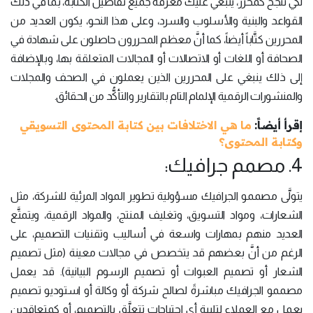
لكي تنجح كمحرر، ينبغي عليك معرفة جميع تفاصيل الكتابة، بما في ذلك
القواعد والبنية والأسلوب والسرد، وعلى هذا النحو، يكون العديد من
المحررين كتَّاباً أيضاً، كما أنَّ معظم المحررون حاصلون على شهادة في
الصحافة أو اللغات أو الاتصالات أو المجالات المتعلقة بها، وبالإضافة
إلى ذلك ينبغي على المحررين الذين يعملون في الصحف والمجلات
والمنشورات الرقمية الإلمام التام بالتقارير والتأكُّد من الحقائق.
إقرأ أيضاً:
ما هي الاختلافات بين كتابة المحتوى التسويقي
وكتابة المحتوى؟
4. مصمم جرافيك:
يتولَّى مصممو الجرافيك مسؤولية تطوير المواد المرئية للشركة، مثل
الشعارات، ومواد التسويق، وتغليف المنتج، والمواد الرقمية، ويتمتَّع
العديد منهم بمهارات واسعة في أساليب وتقنيات التصميم، على
الرغم من أنَّ بعضهم قد يتخصص في مجالات معينة (مثل تصميم
الشعار أو تصميم العبوات أو تصميم الرسوم البيانية). قد يعمل
مصممو الجرافيك مباشرةً لصالح شركة أو وكالة أو استوديو تصميم
يعمل مع العملاء لتلبية أي احتياجات تتعلَّق بالتصميم، أو كمتعاقدين