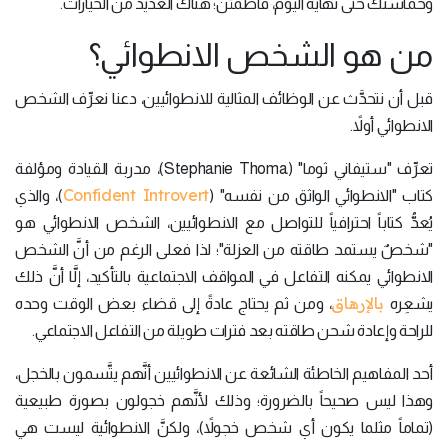
وحماستك حتى نهاية اليوم، فاطمئنَّ؛ هناك العديد من الخيارات.
من هو الشخص الانطوائي؟
قبل أن نتحدَّث عن الوظائف المثالية للانطوائيين، دعنا نعرِّف الشخص
الانطوائي أولاً.
تعرِّف "ستيفاني ثوما" (Stephanie Thoma)، مدربة القيادة ومؤلفة
Confident Introvert
كتاب "الانطوائي الواثق من نفسه" (
)، والذي
يُعدُّ كتاباً احترافياً للتواصل مع الانطوائيين، الشخص الانطوائي هو
"شخصٌ يستمد طاقته من العزلة"؛ لذا فعلى الرغم من أنَّ الشخص
الانطوائي يمكنه التفاعل في المواقف الاجتماعية بالتأكيد، إلَّا أنَّ ذلك
بالإرهاق
يشعِره
، ومن ثم يحتاج عادةً إلى قضاء بعض الوقت وحده
للراحة وإعادة شحن طاقته بعد فترات طويلة من التفاعل الاجتماعي.
أحد المفاهيم الخاطئة الشائعة عن الانطوائيين أنَّهم يتَّسمون بالخجل،
وهذا ليس صحيحاً بالضرورة؛ وذلك لأنَّهم خجولون بصورة طبيعية
(تماماً مثلما يكون أي شخص خجولاً)، ولكنَّ الانطوائية ليست هي