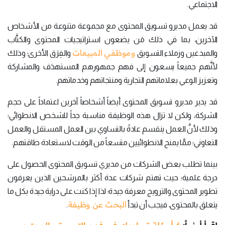
الاجتماعي.
قد يعمل مديرو تسويق المحتوى مع مجموعة متنوعة من الأشخاص
الآخرين، بما في ذلك مَن يضعون استراتيجيات المحتوى والكتَّاب
وموظفي المبيعات
والمبدعين وزملاء التسويق
والفِرَق الأخرى؛ وذلك
لأنَّهم جميعاً يسعون إلى فهم جمهورهم المستهدَف والمشاركة
وتعزيز الوعي بعلاماتهم التجارية ومنتجاتهم وخدماتهم.
قد يدير مديرو تسويق المحتوى أيضاً أشخاصاً آخرين اعتماداً على حجم
الشركة، ولكن لا تزال هذه الوظيفة مناسبة جداً للشخص الانطوائي؛
وذلك لأنَّ العمل ينقسم عادةً بالتساوي بين العمل المستقل والعمل
التعاوني؛ ممَّا يمنح الانطوائيين متسعاً من الوقت لاستعادة طاقتهم.
بينما تطلب بعض الشركات من مديري تسويق المحتوى الحصول على
درجة علمية؛ حيث تهتم شركات عدة أكثر بالمرشحين الذين يعرفون
تطوير المحتوى والترويج معرفة جيدة؛ لذا إذا كنت على دراية جيدة بكل ما
البحث عن وظيفة
يتعلق بالمحتوى، فيجب أن تبدأ
.