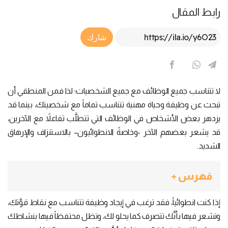
رابط المقال
Article Link
شارك
لا تتناسب جميع الوظائف مع جميع الشخصيات؛ لذا فمن المنطقي أن
تبحث عن وظيفة وحياة مهنية تتناسب تماماً مع شخصيتك، بينما قد
يزدهر بعض الأشخاص في الوظائف التي تتطلَّب تفاعلاً مع الآخرين،
قد يشعر بعضهم الآخر -وخاصةً الانطوائيون– بالاستنزاف والإرهاق
الشديد.
فهرس +
إذا كنت انطوائياً، فقد ترغب في إيجاد وظيفة تتناسب مع نقاط قوَّتك،
وتشعر فيها بأنَّك تتصرف كما يحلو لك، وتظل محتفظاً فيها بنشاطك