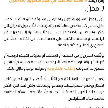
إقرأ أيضاً:
6 أسئلة تساعدك في فهم التسويق بالمحتوى
3. محرِّر:
يتولَّى المحرِّر مسؤولية تحويل الفكرة إلى مسودَّة مكتوبة، ثم إلى مقال
قابل للنشر، كما يتضمن عمله تقديم اقتراحات للكتَّاب حول الطرائق التي
يمكن بها تحسين الكتابة على سبيل المثال: الإشارة إلى العبارات غير
الواضحة، أو مساعدة الكاتب على تحديد لهجته في الكتابة، فضلاً عن
تصحيح أي أخطاء إملائية أو نحوية.
يوظَّف المحررون في الصحف أو المجلات أو شركات الإعلام الرقمية أو
دُور النشر، وقد توظفهم أيضاً شركات تجارية لدعم محتواهم أو لتحرير
والكتب الإلكترونية
منشورات المدونات
ومواقع الويب وما إلى ذلك.
يعمل المحررون بالمشاركة مع الكتَّاب أو أعضاء فريق التحرير لتبادل
الأفكار ووضع الاستراتيجيات وتقديم الإرشادات، ولكن يُعدُّ الجزء الأكبر
من عملية التحرير الفعلية نشاطاً فردياً، ممَّا يجعل هذه الوظيفة
مناسبة تماماً للانطوائيين.