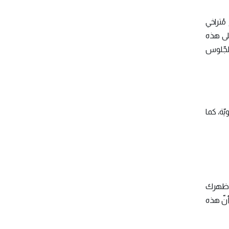
ُتراخي
لى هذه
الجّلوس
ّة، كما
رك ظهرك
أنّ هذه