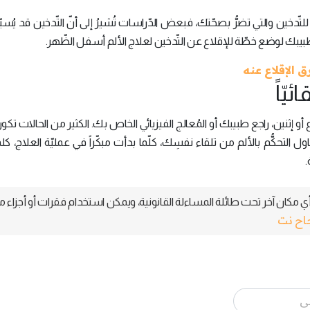
 للتّدخين والتي تضرُّ بصحّتك، فبعض الدّراسات تُشيرُ إلى أنّ التّدخين قد يُسبّب
ع طبيبك لوضع خطّة للإقلاع عن التّدخين لعلاج الألم أسفل الظّهر.
 الإقلاع عنه
و إثنين، راجع طبيبك أو المُعالج الفيزيائي الخاص بك. الكثير من الحالات تكو
ول التحكُّم بالألم من تلقاء نفسِك، كلّما بدأت مبكّراً في عمليّة العلاج، كل
.
 مكان آخر تحت طائلة المساءلة القانونية، ويمكن استخدام فقرات أو أجزاء م
جاح نت