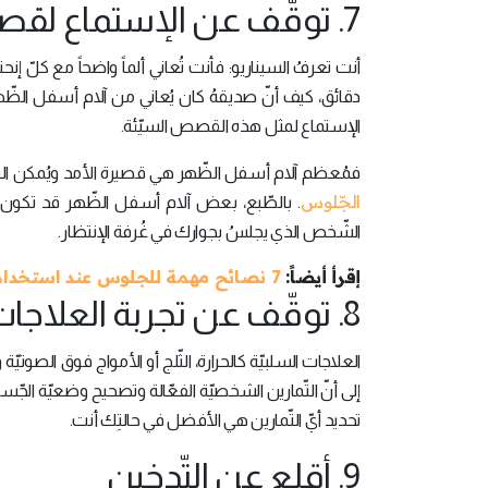
7. توقّف عن الإستماع لقصص الآخرين المُرعبة
أنت تعرفُ السيناريو: فأنت تُعاني ألماً واضحاً مع كلّ إن
دقائق، كيف أنّ صديقهُ كان يُعاني من آلام أسفل الظّهر
الإستماع لمثل هذه القصص السيّئة.
فمُعظم آلام أسفل الظّهر هي قصيرة الأمد ويُمكن التع
الجّلوس
. بالطّبع، بعض آلام أسفل الظّهر قد تكون خط
الشّخص الذي يجلسُ بجوارك في غُرفة الإنتظار.
إقرأ أيضاً:
7 نصائح مهمة للجلوس عند استخدام الكمبيوتر
8. توقّف عن تجربة العلاجات السلبيّة
العلاجات السلبيّة كالحرارة، الثّلج أو الأمواج فوق الصوتيّة
إلى أنّ التّمارين الشخصيّة الفعّالة وتصحيح وضعيّة الجّ
تحديد أيّ التّمارين هي الأفضل في حالتِك أنت.
9. أقلع عن التّدخين