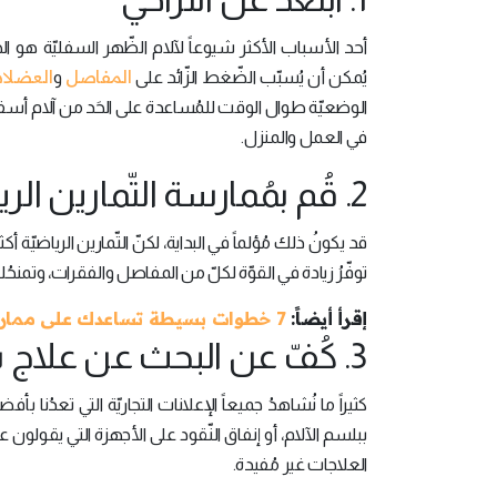
أحد الأسباب الأكثر شيوعاً لآلام الظّهر السفليّة هو
المفاصل
العضلا
يُمكن أن يُسبّب الضّغط الزّائد على
و
الوضعيّة طوال الوقت للمُساعدة على الحَد من آلام أسفل 
في العمل والمنزل.
2. قُم بمُمارسة التّمارين الرياضيّة
قد يكونُ ذلك مُؤلماً في البداية، لكنّ التّمارين الرياضي
توفّرُ زيادة في القوّة لكلّ من المفاصل والفقرات، وتمنح
إقرأ أيضاً:
7 خطوات بسيطة تساعدك على ممارسة الرياضة يومياً
3. كُفّ عن البحث عن علاج سحري
كثيراً ما نُشاهدُ جميعاً الإعلانات التجاريّة التي تعد
ببلسم الآلام، أو إنفاق النّقود على الأجهزة التي يقولون 
العلاجات غير مُفيدة.