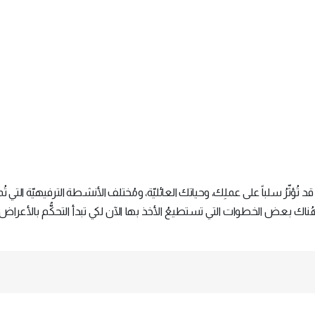
ُؤثّرُ سلباً على عملِك، وحياتك العائليّة، ومُختلف الأنشطة الترفيهيّة التي تُم
ُناك بعض الخطوات التي تستطيعُ الأخذ بها الآن لكي تبدأ التحكُّم بالأعراض ا