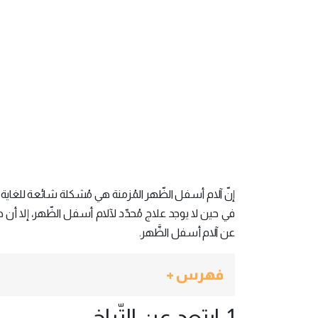
إنّ آلام أسفل الظّهر المُزمنة هي مُشكلة شائعة للغاية قد ت
في حين لا يوجد علاج مُحدّد لآلام أسفل الظّهر، إلا أن ه
عن آلام أسفل الظَّهر.
فهرس +
1. ابتعد عن التّراخي