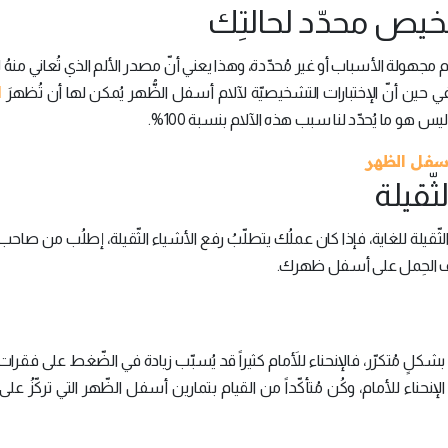
كآلام مجهولة الأسباب أو غير مُحدّدة، وهذا يعني أنّ مصدر الألم الذي تُعاني منهُ 
ا
 حين أنّ الإختبارات التشخيصيّة لآلام أسفل الظُّهر يُمكن لها أن تُظهرَ
س هو ما يُحدّد لنا سبب هذه الآلام بنسبة 100%.
قيلة للغاية، فإذا كان عملُك يتطلّبُ رفع الأشياء الثّقيلة، إطلُب من صاح
فيف الحِمل على أسفل ظهرك.
لٍ مُتكرّر، فالإنحناء للأَمام كثيراً قد يُسبّب زيادة في الضّغط على فقرات
لإنحناء للأمام، وكُن مُتأكّداً من القيام بتمارين أسفل الظّهر التي تركّزُ على ا