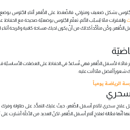
 الجّلوس بشكل ضعيف ومتراخي، فالضّغط على الظَّهر أثناء الجّلوس بوضع م
ت
والفقرات ممّا يُسبّب الألم، تعلّم الجّلوس بوضعيّة صحيحة مع الحفاظ ع
الظَّهر، وكُن متأكّداً كذلك من أنّ يكون لديك مساحة كافية ومُريحة أثناء 
ّة أكثر فائدة لأسفل الظَّهر فهي تُساعدُ في الحفاظ على العضلات الأساسيّة قوي
ُك شعوراً أفضل ممّا أنت عليه.
ُنا بأفضل علاج سحري لآلام أسفل الظّهر، حيثُ عليك التمدُّد على طاولة وف
عنها أنّها فعّالة لعلاج آلام أسفل الظّهر، لكنّ العديد من الأدلّة أشارت على 