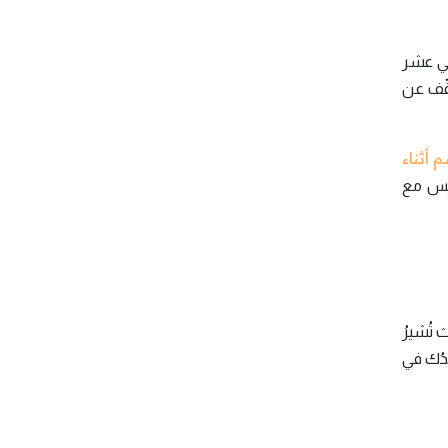
 في عشر
وقّف عن
 أثناء
ليس مع
ث تُشيرُ
عدُك في