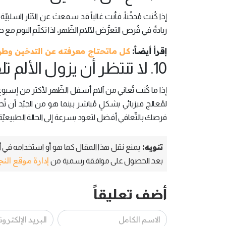
إذا كُنت مُدخّناً، فأنت غالباً قد سمعتَ عن الآثار السلبيّة
زيادةً في فُرص التعرُّض لآلام الظّهر، لذا تكلّم اليوم م
إقرأ أيضاً:
كل ماتحتاج معرفته عن التدخين وطرق
10. لا تنتظر أن يزول الألم تلقائيّاً
إذا ما كُنت تُعاني من آلام أسفل الظّهر لأكثر من إسبوع أ
لمُعالج فيزيائي بشكلٍ مُباشر بينما هو من الجيّد أن تُحا
فرصك بالتّعافي أفضل لتعود بسرعة إلى الحالة الطبيعيّة
تنويه:
يمنع نقل هذا المقال كما هو أو استخدامه في أي
إدارة موقع الن
بعد الحصول على موافقة رسمية من
أضف تعليقاً