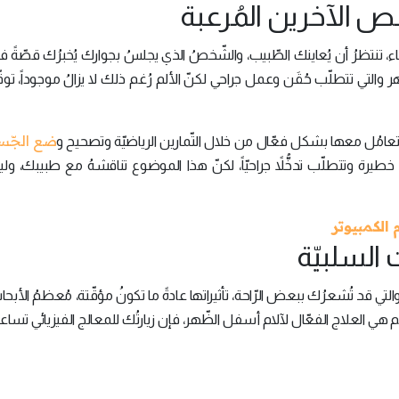
حناء، تنتظرُ أن يُعاينك الطّبيب، والشّخصُ الذي يجلسُ بجوارك يُخبرُك قصّةً
 والتي تتطلّب حُقَن وعمل جراحي لكنّ الألم رُغم ذلك لا يزالُ موجوداً، ت
ضع الجّسم
امُل معها بشكل فعّال من خلال التّمارين الرياضيّة وتصحيح و
يرة وتتطلّب تدخُّلاً جراحيّاً، لكنّ هذا الموضوع تناقشهُ مع طبيبك، و
 والتي قد تُشعرُك ببعض الرّاحة، تأثيراتها عادةً ما تكونُ مؤقّتة، مُعظمُ الأبحا
سم هي العلاج الفعّال لآلام أسفل الظّهر، فإن زيارتُك للمعالج الفيزيائي تسا