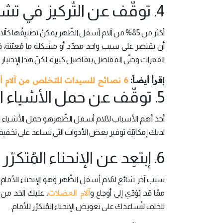
4. توقّف عن التّركيز في تشخيص محدّد لحالتِك
أكثر من 85% من آلام أسفل الظّهر يمكنُ تصنيفُها 
أن يقتصِر على سبب واحد محدّد أو مشكلة ما مُعيّنة، في
الفقرات وحتّى المفاصل بتفاصيل كبيرة، لكنّ هذا الإختبار لي
إقرأ أيضاً:
6 نصائح للسيدات للتخلص من آلام أسفل الظهر
5. توقّف عن حمل الأشياء الثّقيلة
أحد أهم الأسباب لآلام أسفل الظّهرهو حمل الأشياء الثّ
لديك إمكانيّة توفير بعض الأدوات التي تساعد على تخ
6. إبتعِد عن الإنحناء المُتكرّر
سبب آخر شائع لآلام أسفل الظّهر وهو الإنحناء للأمام بشك
آلام العضلات
ممّا قد يُؤدّي إلى أوجاع و
، عليك الحَد من ا
للخلف لتُساعدك على تعويض الإنحناء المُتكرّر للأمام.