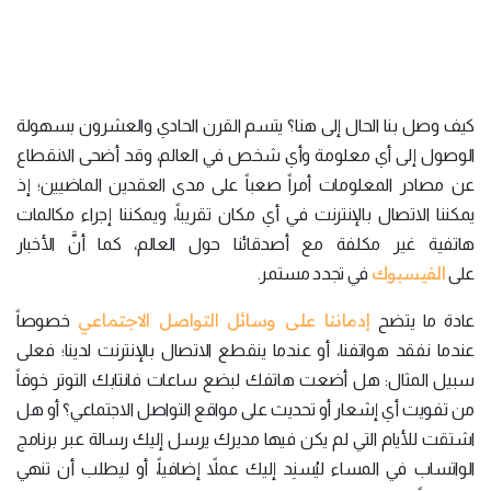
كيف وصل بنا الحال إلى هنا؟ يتسم القرن الحادي والعشرون بسهولة
الوصول إلى أي معلومة وأي شخص في العالم، وقد أضحى الانقطاع
عن مصادر المعلومات أمراً صعباً على مدى العقدين الماضيين؛ إذ
يمكننا الاتصال بالإنترنت في أي مكان تقريباً، ويمكننا إجراء مكالمات
هاتفية غير مكلفة مع أصدقائنا حول العالم، كما أنَّ الأخبار
الفيسبوك
على
في تجدد مستمر.
إدماننا على وسائل التواصل الاجتماعي
عادة ما يتضح
خصوصاً
عندما نفقد هواتفنا، أو عندما ينقطع الاتصال بالإنترنت لدينا؛ فعلى
سبيل المثال: هل أضعت هاتفك لبضع ساعات فانتابك التوتر خوفاً
من تفويت أي إشعار أو تحديث على مواقع التواصل الاجتماعي؟ أو هل
اشتقت للأيام التي لم يكن فيها مديرك يرسل إليك رسالة عبر برنامج
الواتساب في المساء ليُسنِد إليك عملاً إضافياً، أو ليطلب أن تنهي