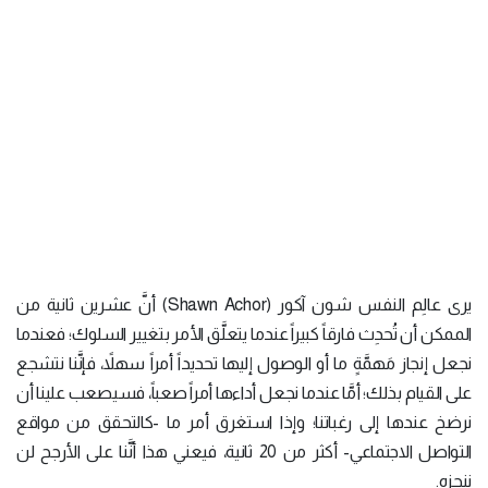
يرى عالِم النفس شون آكور (Shawn Achor) أنَّ عشرين ثانية من
الممكن أن تُحدِث فارقاً كبيراً عندما يتعلَّق الأمر بتغيير السلوك؛ فعندما
نجعل إنجاز مَهمَّةٍ ما أو الوصول إليها تحديداً أمراً سهلاً، فإنَّنا نتشجع
على القيام بذلك؛ أمَّا عندما نجعل أداءها أمراً صعباً، فسيصعب علينا أن
نرضخ عندها إلى رغباتنا؛ وإذا استغرق أمر ما -كالتحقق من مواقع
التواصل الاجتماعي- أكثر من 20 ثانية، فيعني هذا أنَّنا على الأرجح لن
ننجزه.