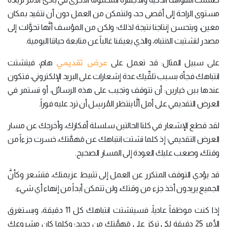
مستوى الراحة إلى أقصى حد، ولنتمكن من العمل دون أن نتقيد بمكان
معين، ويتحسن إنتاجنا نتيجة لذلك؛ ولكن من المؤسف أنَّها تحوَّلت إلى
مصدر لتشتيت الانتباه، والذي يعيقنا غالباً عن متابعة حياتنا اليومية.
عرض تقديمي
على سبيل المثال: قد تعمل على
هام، فيتشتت
انتباهك فجأة بسبب تلقِّيك عدة إشعارات على البريد الإلكتروني، فتكون
عندها بين خيارين: أن تتوقف وتجيب على هذه الرسائل، أو تستمر في
العرض التقديمي على أمل ألَّا ينتظر المُرسِل أن ترد عليه فوراً.
لقد قطع الإشعار في كلتا الحالتين سلسلة أفكارك، وأخرجك عن مسار
العرض التقديمي؛ إذ كلما تشتت انتباهك عن مَهمَّتك، خسرت جزءاً من
وقتك، وصعب عليك العودة إلى المسار الصحيح.
قد يؤدي التوقف المتكرر عن العمل إلى تثبيط عزيمتك، فتشعر وكأنَّ
الجميع يريدون أخذ جزء من وقتك، ولن تتمكن أبداً من إنهاء أي شيء.
إذا كنت موظفاً عادياً، فسيتشتت انتباهك كل 11 دقيقة، ويستغرق
الأمر 25 دقيقة لكي تركز على مَهمَّتك من جديد؛ وكلما كان مشروعك