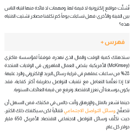
تُشتِّت مواقع إلكترونية لا قيمة لها، ومهمات لا فائدة منها انتباه الناس
بين الفينة والأخرى؛ فهل تساءلت يوماً كم تكلفنا مصادر تشتيت الانتباه
هذه؟
فهرس +
ستذهلك كمية الوقت والمال الذي نهدره، فوفقاً لمؤسسة ماكنزي
(McKinsey) الأمريكية: يقضي العمال الماهرون في الولايات المتحدة
28% من ساعات عملهم في قراءة رسائل البريد الإلكتروني والرد عليها؛
لذا إذا تعلَّمنا التعامل مع تقنيات التواصل بطريقة أكثر كفاءة، فقد
يكون بوسعنا أن نعزز الاقتصاد ونرفع من قيمة العائدات السنوية.
حينما تشعر بالملل والإرهاق وأنت جالس في مكتبك، فمن السهل أن
وسائل التواصل الاجتماعي
تتصفَّح
تلقائياً؛ لكن سيكلفك ذلك الكثير،
حيث تكلِّف وسائل التواصل الاجتماعي الاقتصاد الأمريكي 650 مليار
دولار كل عام.