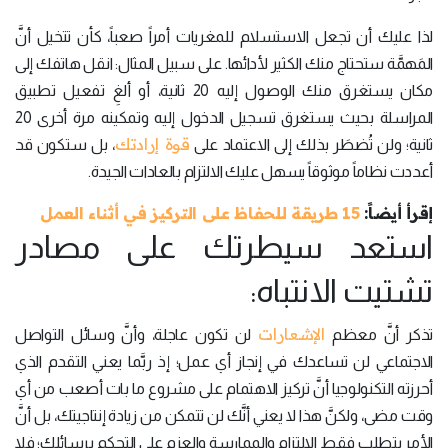
لذا عليك أن تجعل الاستسلام للمغريات أمراً صعباً، كأن تتخيل أنَّ
المَهمَّة ستحتاج منك الكثير لأدائها. على سبيل المثال: انقل هاتفك إلى
مكان يستغرق منك الوصول إليه 20 ثانية، أو ألغِ تفعيل تطبيق
المراسلة بحيث يستغرق تسجيل الدخول إليه وتمكينه مرة أخرى 20
قوة إرادتك
ثانية؛ ولن تُضطَر بذلك إلى الاعتماد على
، بل ستكون قد
أعددت نظاماً موثوقاً يسهل عليك الالتزام بالعادات الجيدة.
إقرأ أيضاً:
15 طريقة للحفاظ على التركيز في أثناء العمل
استعد سيطرتك على مصادر
تشتيت الانتباه:
الإشعارات
تذكر أنَّ معظم
لن تكون عاجلة، وأنَّ وسائل التواصل
الاجتماعي لن تساعدك في إنجاز أي عمل؛ إذ ربَّما يعني التقدم الذي
أحرزته التكنولوجيا أنَّ تركيز الاهتمام على مشروع ما بات أصعب من أي
وقت مضى، ولكنَّ هذا لا يعني أنَّك لن تتمكن من زيادة إنتاجيتك، بل أنَّ
الأمر يتطلب فقط الالتزام والممارسة والعزم على التحكم برسائلك؛ فلا