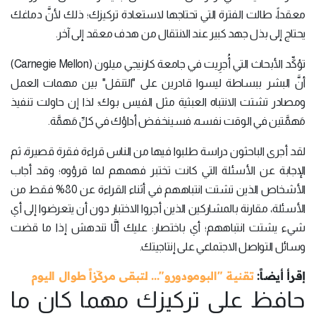
معقداً، طالت الفترة التي تحتاجها لاستعادة تركيزك؛ ذلك لأنَّ دماغك
يحتاج إلى بذل جهد كبير عند الانتقال من هدف معقد إلى آخر.
تؤكِّد الأبحاث التي أُجرِيت في جامعة كارنيجي ميلون (Carnegie Mellon)
أنَّ البشر ببساطة ليسوا قادرين على "التنقل" بين مهمات العمل
ومصادر تشتت الانتباه العبثية مثل الفيس بوك؛ لذا إن حاولت تنفيذ
مَهمَّتين في الوقت نفسه، فسينخفض أداؤك في كلِّ مَهمَّة.
لقد أجرى الباحثون دراسة طلبوا فيها من الناس قراءة فقرة قصيرة، ثم
الإجابة عن الأسئلة التي كانت تختبر فهمهم لما قرؤوه؛ وقد أجاب
الأشخاص الذين تشتت انتباههم في أثناء القراءة عن 80% فقط من
الأسئلة، مقارنة بالمشاركين الذين أجروا الاختبار دون أن يتعرضوا إلى أي
شيء يشتت انتباههم؛ أي باختصار: عليك ألَّا تندهش إذا ما قضت
وسائل التواصل الاجتماعي على إنتاجيتك.
إقرأ أيضاً:
تقنية "البومودورو"... لتبقى مركّزاً طوال اليوم
حافظ على تركيزك مهما كان ما