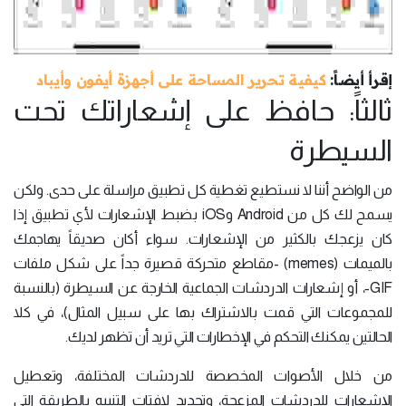
إقرأ أيضاً:
كيفية تحرير المساحة على أجهزة أيفون وأيباد
ثالثاً: حافظ على إشعاراتك تحت
السيطرة
من الواضح أننا لا نستطيع تغطية كل تطبيق مراسلة على حدى. ولكن
يسمح لك كل من Android وiOS بضبط الإشعارات لأي تطبيق إذا
كان يزعجك بالكثير من الإشعارات. سواء أكان صديقاً يهاجمك
بالميمات (memes) -مقاطع متحركة قصيرة جداً على شكل ملفات
GIF-، أو إشعارات الدردشات الجماعية الخارجة عن السيطرة (بالنسبة
للمجموعات التي قمت بالاشتراك بها على سبيل المثال)، في كلا
الحالتين يمكنك التحكم في الإخطارات التي تريد أن تظهر لديك.
من خلال الأصوات المخصصة للدردشات المختلفة، وتعطيل
الإشعارات للدردشات المزعجة، وتحديد لافتات التنبيه بالطريقة التي