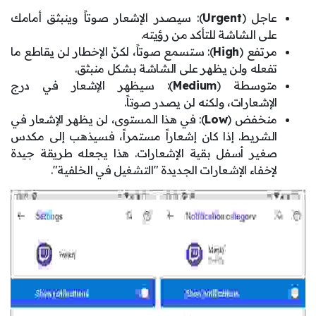
عاجل (
Urgent
): سيصدر الإشعار صوتاً وينبثق أمامك
على الشاشة للتأكد من رؤيته.
مرتفع (
High
): ستسمع صوتاً، لكنّ الإخطار لن يقاطع ما
تفعله ولن يظهر على الشاشة بشكل منبثق.
متوسطة (
Medium
): سيظهر الإشعار في درج
الإشعارات، ولكنه لن يصدر صوتاً.
منخفض (
Low
): في هذا المستوى، لن يظهر الإشعار في
الشريط. إذا كان إشعاراً مستمراً، فسيذهب إلى مكدس
صغير أسفل بقية الإشعارات. هذا يجعله طريقة جيدة
لإخفاء الإشعارات الجديدة "التشغيل في الخلفية".