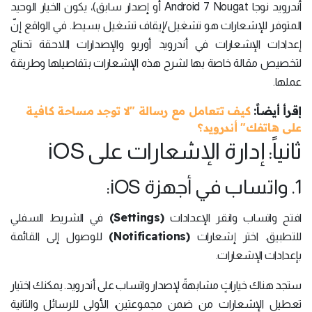
أندرويد نوجا Android 7 Nougat أو إصدار سابق)، يكون الخيار الوحيد
المتوفر للإشعارات هو تشغيل/إيقاف تشغيل بسيط. في الواقع إنّ
إعدادات الإشعارات في أندرويد أوريو والإصدارات اللاحقة تحتاج
لتخصيص مقالة خاصة بها لشرح هذه الإشعارات بتفاصيلها وطريقة
عملها.
إقرأ أيضاً:
كيف تتعامل مع رسالة "لا توجد مساحة كافية
على هاتفك" أندرويد؟
ثانياً: إدارة الإشعارات على iOS
1. واتساب في أجهزة iOS:
(Settings)
افتح واتساب وانقر الإعدادات
في الشريط السفلي
(Notifications)
للتطبيق. اختر إشعارات
للوصول إلى القائمة
بإعدادات الإشعارات.
ستجد هناك خياراتٍ مشابهةً لإصدار واتساب على أندرويد. يمكنك اختيار
تعطيل الإشعارات من ضمن مجموعتين، الأولى للرسائل والثانية