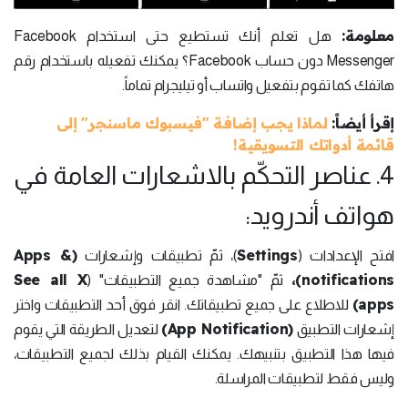
معلومة:
هل تعلم أنك تستطيع حتى استخدام Facebook
Messenger دون حساب Facebook؟ يمكنك تفعيله باستخدام رقم
هاتفك كما تقوم بتفعيل واتساب أو تيليجرام تماماً.
إقرأ أيضاً:
لماذا يجب إضافة "فيسبوك ماسنجر" إلى
قائمة أدواتك التسويقية!
4. عناصر التحكّم بالاشعارات العامة في
هواتف أندرويد:
(Apps &
Settings
افتح الإعدادات (
)، ثمّ تطبيقات وإشعارات
See all X
notifications)،
ثمّ "مشاهدة جميع التطبيقات" (
apps)
للاطلاع على جميع تطبيقاتك. انقر فوق أحد التطبيقات واختر
(App Notification)
إشعارات التطبيق
لتعديل الطريقة التي يقوم
فيها هذا التطبيق بتنبيهك. يمكنك القيام بذلك لجميع التطبيقات،
وليس فقط لتطبيقات المراسلة.