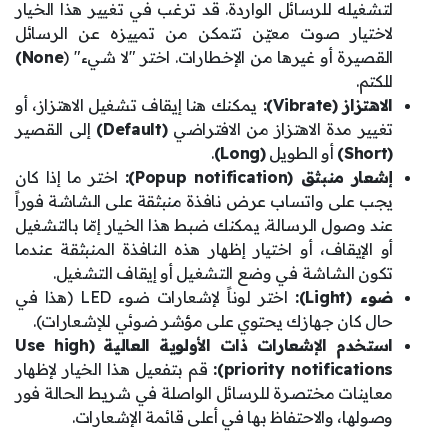
لتشغيله للرسائل الواردة. قد ترغب في تغيير هذا الخيار
لاختيار صوت معيّن تتمكن من تمييزه عن الرسائل
القصيرة أو غيرها من الإخطارات. اختر "لا شيء" (
None)
للكتم.
الاهتزاز (Vibrate):
يمكنك هنا إيقاف تشغيل الاهتزاز، أو
تغيير مدة الاهتزاز من الافتراضي
(Default)
إلى القصير
(Short)
أو الطويل
(Long)
.
إشعار منبثق (Popup notification):
اختر ما إذا كان
يجب على واتساب عرض نافذة منبثقة على الشاشة فوراً
عند وصول الرسالة. يمكنك ضبط هذا الخيار إمّا بالتشغيل
أو الإيقاف، أو اختيار إظهار هذه النافذة المنبثقة عندما
تكون الشاشة في وضع التشغيل أو إيقاف التشغيل.
ضوء (Light):
اختر لوناً لإشعارات ضوء LED (هذا في
حال كان جهازك يحتوي على مؤشر ضوئي للإشعارات).
استخدم الإشعارات ذات الأولوية العالية (Use high
priority notifications):
قم بتفعيل هذا الخيار لإظهار
معاينات مختصرة للرسائل الواصلة في شريط الحالة فور
وصولها، والاحتفاظ بها في أعلى قائمة الإشعارات.