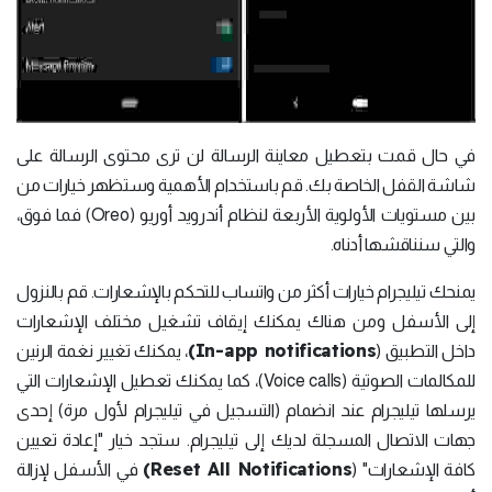
في حال قمت بتعطيل معاينة الرسالة لن ترى محتوى الرسالة على
شاشة القفل الخاصة بك. قم باستخدام الأهمية وستظهر خيارات من
بين مستويات الأولوية الأربعة لنظام أندرويد أوريو (Oreo) فما فوق،
والتي سنناقشها أدناه.
يمنحك تيليجرام خيارات أكثر من واتساب للتحكم بالإشعارات. قم بالنزول
إلى الأسفل ومن هناك يمكنك إيقاف تشغيل مختلف الإشعارات
In-app notifications)
داخل التطبيق (
، يمكنك تغيير نغمة الرنين
للمكالمات الصوتية (Voice calls)، كما يمكنك تعطيل الإشعارات التي
يرسلها تيليجرام عند انضمام (التسجيل في تيليجرام لأول مرة) إحدى
جهات الاتصال المسجلة لديك إلى تيليجرام. ستجد خيار "إعادة تعيين
Reset All Notifications)
كافة الإشعارات" (
في الأسفل لإزالة