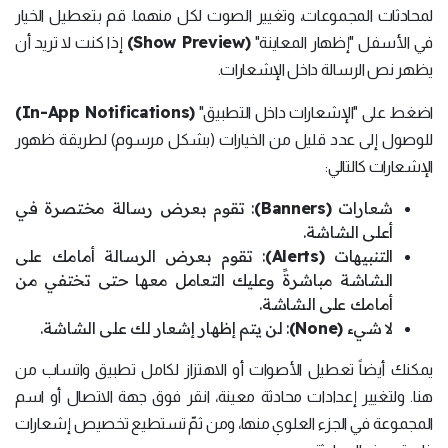
لمحادثات المجموعات، وتغيير الصوت لكل منهما. قم بتعطيل الخيار
(Show Preview)
في الأسفل "إظهار المعاينة"
إذا كنت لا تريد أن
يظهر نص الرسالة داخل الإشعارات.
(In-App Notifications)
اضغط على "الإشعارات داخل التطبيق"
للوصول إلى عدد قليل من الخيارات (بشكل مرسوم) لطريقة ظهور
الإشعارات كالتالي:
شعارات
(Banners)
: تقوم بعرض رسالة مختصرة في
أعلى الشاشة.
التنبيهات
(Alerts)
: تقوم بعرض الرسالة أمامك على
الشاشة مباشرةً وعليك التعامل معها حتى تختفي من
أمامك على الشاشة.
لا شيء
(None)
: لن يتم إظهار إشعار لك على الشاشة.
يمكنك أيضاً تعطيل الأصوات أو الاهتزاز لكامل تطبيق واتساب من
هنا. ولتغيير إعدادات محادثة معينة، انقر فوق جهة الاتصال أو اسم
المجموعة في الجزء العلوي منها، ومن ثمّ تستطيع تخصيص إشعارات