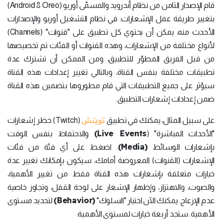
قام الإصدار الثامن من نظام أندرويد والمسمّى أوريو (Android 8 Oreo)
بتغيير طريقة عمل الإشعارات. في نظام التشغيل أوريو والإصدارات
الأحدث منه، يمكن أن يحتوي كل تطبيق على "قنوات" (Channels)
لأنواع مختلفة من الإشعارات، وهذه القنوات أو الفئات تم تخصيصها
من قبل الفريق المطوّر للتطبيق، ومن الممكن أن تشترك عدة
تطبيقات مختلفة بنفس القناة، وبالتالي تغيير إعدادات هذه القناة
سيؤثر على جميع التطبيقات التي قام مطوروها بتضمين هذه القناة
ضمن إعدادات إشعارات التطبيق.
تويتش
على سبيل المثال، يمكنك في تطبيق
(Twitch) حظر إشعارات
Live Events)
"الأحداث المباشرة" (
والاحتفاظ بنفس الوقت
(Media)
بإشعارات الوسائط
. اضغط على أي فئة من فئات
الإشعارات (القنوات) المعروضة أمامك، سيكون بإمكانك تغيير عدة
خيارات متعلقة بإشعارات هذه القناة فقط من تغيير الأهمية،
والصوت، والاهتزاز، وإظهار الإشعار على لوحة القفل، وتجاوز خاصية
(Behavior)
عدم الإزعاج. يمكنك الآن اختيار "السلوك"
لتحديد مستوى
الأهمية. ستجد أربعة خيارات لمستوى الأهمية: