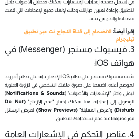
في أسفل صفحة إعدادات الإشعارات، يمكنك تعطيل الأصوات داخل
التطبيق وإعادة تعيين خياراتك وذلك لإلغاء جميع الإعدادات التي قمت
بتعديلها والبدء من جديد.
إقرأ أيضاً:
الانضمام إلى قناة النجاح نت عبر تطبيق
تيليجرام
3. فيسبوك مسنجر (Messenger) في
هواتف iOS:
يشبه فيسبوك مسنجر على نظام iOS الإصدار ذاته على نظام أندرويد
الموضح أعلاه. اضغط على صورة ملفك الشخصي في الزاوية العلوية
Notifications & Sounds
اليمنى واختر "الإشعارات والأصوات" (
)
(Do Not
للوصول إلى إعداداته. هنا يمكنك اختيار "عدم الإزعاج"
(Show Previews)
Disturb)
و"عرض المعاينة"
لعرض الرسائل
فور وصولها عند عدم استخدامك للتطبيق.
4. عناصر التحكم في الإشعارات العامة