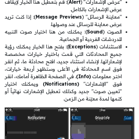
"عرض الإشعارات" (
Alert
): قم بتعطيل هذا الخيار لإيقاف
عرض الإشعارات بالكامل.
"معاينة الرسائل" (
Message Previews
): إذا كنت تريد
عرض معاينة للرسائل عند وصولها.
الصوت (
Sound
): يمكنك من هنا اختيار صوت التنبيه
للدردشات الفردية أو الجماعية.
الاستثناءات (
Exceptions
): بفتح هذا الخيار يمكنك رؤية
جميع المحادثات التي قمت باختيار خيارات مخصصة
لإشعاراتها. لإنشاء استثناء جديد، افتح محادثة ما، ثم انقر
فوق اسم المحادثة في الأعلى وستظهر أربعة خيارات،
اختر معلومات
(Info)
. في الصفحة الظاهرة أمامك، انقر
فوق "الإشعارات"
(Notifications)
ويمكنك اختيار
"تعيين صوت" جديد وكذلك تعطيل الإشعارات نهائياً أو
كتمها لمدة معيّنة من الزمن.