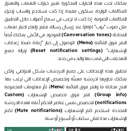
يمكنك تحت هذه الخيارات المذكورة تغيير خيارات النغمات والاهتزاز
للمكالمات الواردة، ستكون مفيدة إذا كنت تستخدم واتساب لإجراء
المكالمات الصوتية. إذا كنت لا ترغب في سماع أصوات داخل التطبيق
مثل صوت "بوب" (pop) عند إرسال رسالة، فقم بإلغاء اختيار نغمات
(Conversation tones)
المحادثة
الموجود في الأعلى. يمكنك أيضاً
(Menu)
النقر فوق القائمة
للوصول إلى خيار "إعادة ضبط إعدادات
(Reset notification settings)
الإشعارات"
لإزالة جميع
التعديلات التي قمت بها والبدء من جديد.
تنطبق هذه الإعدادات على جميع الدردشات بشكل افتراضي، ولكن
يمكنك تجاوزها لدردشة معينّة وتخصيص الإعدادات التي ترغب بها.
Menu
افتح محادثة ما وانقر فوق القائمة (
)، ثمّ معلومات المجموعة
(Custom
(Group info)
. انقر فوق تخصيص الإشعارات
notifications)
لتخصيص نفس عناصر التحكم أعلاه لهذه الدردشة
(Mute notifications)
المحددة. استخدم كتم الإشعارات
لكتم
الإشعارات مدة ثماني ساعات أو أسبوع أو سنة.