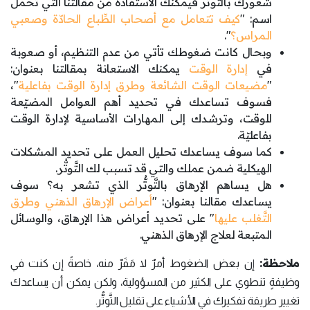
شعورك بالتَّوتُّر فيمكنك الاستفادة من مقالتنا التي تحمل
اسم: "
كيف تتعامل مع أصحاب الطِّباع الحادّة وصعبي
المراس؟
".
وبحال كانت ضغوطك تأتي من عدم التنظيم، أو صعوبة
في
إدارة الوقت
يمكنك الاستعانة بمقالتنا بعنوان:
"
مضيعات الوقت الشائعة وطرق إدارة الوقت بفاعلية
"،
فسوف تساعدك في تحديد أهم العوامل المضيّعة
للوقت، وترشدك إلى المهارات الأساسية لإدارة الوقت
بفاعليّة.
كما سوف يساعدك تحليل العمل على تحديد المشكلات
الهيكلية ضمن عملك والتي قد تسبب لك التَّوتُّر.
هل يساهم الإرهاق بالتَّوتُّر الذي تشعر به؟ سوف
يساعدك مقالنا بعنوان: "
أعراض الإرهاق الذهني وطرق
التَّغلب عليها
" على تحديد أعراض هذا الإرهاق، والوسائل
المتبعة لعلاج الإرهاق الذهني.
ملاحظة:
إن بعض الضغوط أمرٌ لا مَفَرّ منه، خاصةً إن كنت في
وظيفةٍ تنطوي على الكثير من المسؤولية، ولكن يمكن أن يساعدك
تغيير طريقة تفكيرك في الأشياء على تقليل التَّوتُّر.