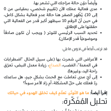
وأيضاً دوّن حالة مزاجك التي تشعر بها.
مدى فعالية عملك الآن (تقييم شخصي، بمقياس من 0
إلى 10). يُظْهِر الصفر هنا حالة عدم فعالية بشكل كامل،
في حين أنّ الرقم 10 سيظهر أكبر قدر من الفعالية التي
حققتها على الإطلاق.
تحديد السبب الرئيسي للتوتر ( ويجب أن تكون صادقاً
وموضوعيّاً قدر الإمكان).
قد ترغب أيضاً في تدوين ما يلي:
الأعراض التي شعرت بها (على سبيل المثال "اضطرابات
في المعدة"، الغضب،
الصداع
، زيادة معدل النبض، تعرّق
راحة اليد، وغيرها).
إلى أيّ مدى تعاملت مع الحدث بشكلٍ جيدٍ، هل ساعدك
ردّ فعلك على حلّ المشكلة، أم زاد الأمر سوءأ؟
إقرأ أيضاً:
ما هو التّوتّر، تعلّم كيف تخلق الهدوء في حياتك
تحليل المُفَكّرة: