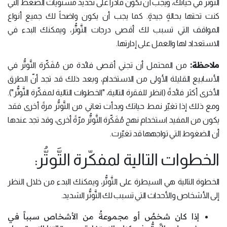
التَّوتُّر في حياتك، ويجب أن تكون قادراً على تحديد مستويات الضغط التي
كنت تحتها بحالةٍ جيدةٍ. كما يجب أن يكون واضحاً لك جميع أنواع
المواقف التي تسبب لك أقصى درجات التَّوتُّر، ويمكنك البدء في
الاستعداد لها والعمل على إدارتها.
ملاحظة:
من المحتمل أن تجني أقصى فائدة من مُفَكّرة التَّوتُّر في
الأسابيع القليلة الأولى من الاستخدام، وبعد ذلك قد تجد أنّ الطرق
الأخرى أكثر فائدةً (انظر للفقرة التالية، "الخطوات التالية لمفكّرة التَّوتُّر").
ومع ذلك إذا تغيّر نمط حياتك وبدأت تعاني من التَّوتُّر مرةً أخرى فقد
يكون من المفيد استخدام نهج مُفَكّرة التَّوتُّر مرّةً أخرى، وقد تجد عندها
أن الضغوط التي تواجهها قد تغيّرت.
الخطوات التالية لمفكّرة التَّوتُّر:
الخطوة التالية هي السيطرة على التَّوتُّر، ويمكنك البدء من خلال النظر
إلى الأشخاص والأحداث التي تسبب لك التَّوتُّر الشديد.
إذا كان شخصٌ أو مجموعةٌ من الأشخاص سبباً في