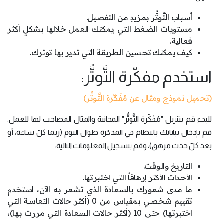
أسباب التَّوتُّر بمزيدٍ من التفصيل.
مستويات الضغط التي يمكنك العمل خلالها بشكلٍ أكثر
فعالية.
كيف يمكنك تحسين الطريقة التي تدير بها توترك.
استخدم مفكّرة التَّوتُّر:
(تحميل نموذج ومثال عن مُفَكّرة التَّوتُّر)
للبدء قم بتنزيل "مُفَكّرة التَّوتُّر" المجانية والمثال المصاحب لها للعمل.
قم بإدخال بياناتك بانتظام في المذكرة طوال اليوم (ربما كلّ ساعة، أو
بعد كلّ حدث مرهق)، وقم بتسجيل المعلومات التالية:
التاريخ والوقت.
الأحداث الأكثر إرهاقاً التي اختبرتها.
ما مدى شعورك بالسعادة الذي تشعر به الآن، استخدم
تقييم شخصي بمقياس من 0 (أكثر حالات التعاسة التي
اختبرتها) حتى 10 (أكثر حالات السعادة التي مررت بها)،