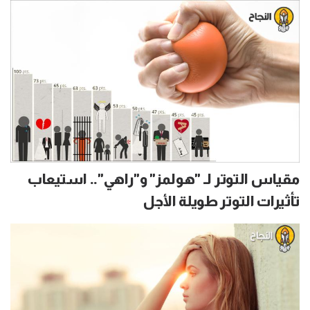
مقياس التوتر لـ "هولمز" و"راهي".. استيعاب
تأثيرات التوتر طويلة الأجل