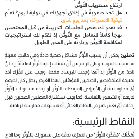
ارتفاع مستويات التَّوتُّر.
هل تجد صعوبةً في إغلاق أجهزتك في نهاية اليوم؟ تعلّم
كيفية الاسترخاء بعد يومٍ شاق
.
قد تقدم لك بعض الجلسات التدريبية من قبل المختصين
نهجاً كاملاً للتعامل مع التَّوتُّر، إذ تقدّم لك استراتيجيات
لمكافحة التَّوتُّر، وإدارته على المدى الطويل.
تحذير:
يمكن أن يسبب التَّوتُّر مشاكل صحية حادةً وفي حالاتٍ معينةٍ
قد يسبب الموت، وعلى الرغم من أنّ تقنيّات إدارة التَّوتُّر لها تأثيرٌ إيجابيٌّ
للحدّ من التَّوتُّر إلا أنّها وُجِدت للإرشاد فقط، ويجب على القُرَّاء أخذ
نصيحة المتخصّصين الصحيين المؤهّلين لهذا الغرض بحال كان لديهم
أيّ مخاوف بشأن الأمراض المرتبطة بالتَّوتُّر، أو زيادة مستويات التَّوتُّر
لديهم أو الشعور بالتعاسة. كما يجب استشارة المهنيين الصحيين قبل
إحداث أيّ تغيير كبيرٍ في النظام الغذائي أو مستويات ممارسة الرياضة.
النقاط الرئيسية:
تُمَكِّنُك "مُفَكّرة التَّوتُّر" من التعرّف بدقّة على شعورك بالتَّوتُّر، وما الذي