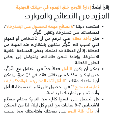
إقرأ أيضاً:
إدارة التّوتّر، خلق الهدوء في حياتك المهنية
المزيد من النصائح والموارد:
استخدم دليلنا "
6 نصائح مهمة للحصول على الإسترخاء
"،
لمساعدتك على الاسترخاء وتقليل التَّوتُّر.
فكر
بأخذ عطلة
: على الرغم من أن الأشخاص أو المهام
التي تسبب لك التَّوتُّر ستكون بانتظارك عند العودة من
العطلة، إلا أنّ العطلة قد تمنحك بعض المساحة الكافية
للاسترخاء وإعادة شحن طاقاتك، والتوصّل إلى بعض
الحلول الفعالة.
يمكن أن يكون
التأمل
فعالاً جداً في التعامل مع التَّوتُّر،
حتى لو كان لمدّة خمس دقائق فقط في كلّ مرّةٍ، ويمكن
أن تساعدك مقالتنا "
التأمّل أثناء المشي: ما فوائده؟ وكيف
تمارسه بنجاح؟
" في الحصول على تقنيات بسيطة للتأمل
وأنت تمارس تمارينك الرياضية.
هل تحصل على قسطٍ كافٍ من النوم؟ يحتاج معظم
الأشخاص 7-8 ساعات من النوم كلّ ليلة، لذا من الممكن
أن
تؤثّر قلّة النوم
على صحتك وإنتاجيتك مما يسبب