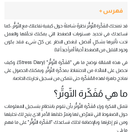
فهرس +
قد تمنحك مُفَكّرة التَّوتُّر نظرةً شاملةً حول كيفية تفاعلك مع التَّوتُّر، كما
تساعدك في تحديد مستويات الضغط التي يمكنك تحمّلها والعمل
تحت تأثيرها بشكلٍ أفضل، (بغض النظر عن كلّ شيء، فقد يكون
وجود القليل من الضغط أحياناً أمراً جيداً لنا).
في هذه المقالة نوضح ما هي "مُفَكّرة التَّوتُّر" (Stress Diary)، وكيف
نحصل على الفائدة من الاحتفاظ بمذكّرة التَّوتُّر، ويمكنك الحصول على
نماذج جاهزة لهذه المُفَكّرة حتى تتمكن من تسجيل تجاربك الخاصة.
ما هي مُفَكّرة التّوتُّر؟
تتمثل الفكرة وراء مُفَكّرة التَّوتُّر بأن تقوم بانتظامٍ بتسجيل المعلومات
حول الضغوط التي تتعرّض لها وتمرّ خلالها، الأمر الذي يتيح لك تحليلها
ومن ثم إدارتها. وبالإضافة لذلك تساعدك "مُفَكّرة التَّوتُّر" على ما فهم
ما يلي: