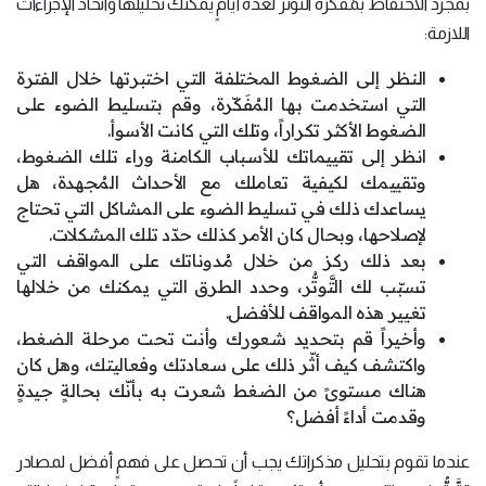
بمجرد الاحتفاظ بمُفَكّرة التَّوتُّر لعدة أيامٍ يمكنك تحليلها واتّخاذ الإجراءات
اللازمة:
النظر إلى الضغوط المختلفة التي اختبرتها خلال الفترة
التي استخدمت بها المُفَكّرة، وقم بتسليط الضوء على
الضغوط الأكثر تكراراً، وتلك التي كانت الأسوأ.
انظر إلى تقييماتك للأسباب الكامنة وراء تلك الضغوط،
وتقييمك لكيفية تعاملك مع الأحداث المُجهدة، هل
يساعدك ذلك في تسليط الضوء على المشاكل التي تحتاج
لإصلاحها، وبحال كان الأمر كذلك حدّد تلك المشكلات.
بعد ذلك ركز من خلال مُدوناتك على المواقف التي
تسبّب لك التَّوتُّر، وحدد الطرق التي يمكنك من خلالها
تغيير هذه المواقف للأفضل.
وأخيراً قم بتحديد شعورك وأنت تحت مرحلة الضغط،
واكتشف كيف أثّر ذلك على سعادتك وفعاليتك، وهل كان
هناك مستوىً من الضغط شعرت به بأنّك بحالةٍ جيدةٍ
وقدمت أداءً أفضل؟
عندما تقوم بتحليل مذكراتك يجب أن تحصل على فهمٍ أفضل لمصادر