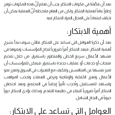
بعد أن فصَّلنا في مكونات الابتكار، يجب أن نعلم أنَّ هذه المكونات توفر
إطاراً عاماً لعملية الابتكار، ولكن من الهام ملاحظة أنَّ العملية يمكن أن
تختلف اعتماداً على المجال المراد الابتكار فيه.
أهمية الابتكار:
بعد أن ذكرنا العوامل التي تساعد على الابتكار، فالآن سوف نبدأ بشرح
أهمية الابتكار، فيعد الابتكار أمراً ضرورياً لنجاح المؤسسات ونموها في
مشهد الأعمال سريع الخطى والمتطور باستمرار، من خلال تقديم
منتجات أو خدمات أو عمليات جديدة باستمرار، فيمكن للمؤسسات أن
تميز نفسها عن المنافسين وتتكيف مع التغيرات في السوق وتعزز نمو
الأعمال وتعزز الكفاءة والإنتاجية وترضي العملاء وتجذب المواهب
وتستعد للمستقبل وتُحدِث تأثيراً إيجابياً في المجتمع، ويعد احتضان
الابتكار أمراً ضرورياً للبقاء في طليعة التقدم، وبذلك يؤدي الابتكار دوراً
حيوياً في النجاح الشامل.
العوامل التي تساعد على الابتكار: