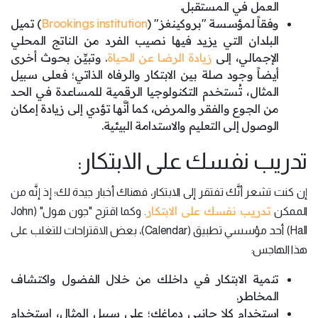
العمل في المستقبل.
وفقاً لمؤسسة "بروكينغز" (
Brookings institution
) تميل
البلدان التي يزيد فيها نصيب الفرد من الناتج المحلي
الإجمالي، إلى
زيادة الرضا عن الحياة
. وتبيِّن بحوث أخرى
أيضاً وجود صلة بين الابتكار والرفاه الذاتي؛ فعلى سبيل
المثال، تُستخدم التكنولوجيا الرقمية للمساعدة في الحد
من الجوع والفقر والمرض، كما أنَّها تؤدي إلى زيادة إمكان
الوصول إلى التعليم والاستدامة البيئية.
تدريب نفسك على الابتكار:
إن كنت تشعر أنَّك تفتقر إلى الابتكار، فهناك أخبار جيدة لك؛ إذ إنَّه من
تدريب نفسك على الابتكار
الممكن
. وكما اقترح "جون هول" (John
Hall) أحد مؤسسي تطبيق (Calendar)، بعض الاقتراحات للتغلب على
هذا الهاجس:
تنمية الابتكار في داخلك من خلال الفضول واكتشاف
المخاطر.
استخدام كلا جانبي دماغك؛ على سبيل المثال، استخدام