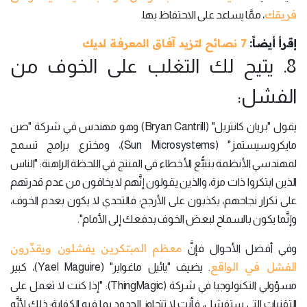
فريقك
، ممَّا يساعد على الاحتفاظ بها.
إقرأ أيضاً:
7 نصائح لتزيد آفاق المعرفة لديك
8. يتيح لك التغلب على الخوف من
الفشل:
يقول "بريان كانتريل" (Bryan Cantrill) وهو مهندس في شركة "صن
مايكروسيستمز" (Sun Microsystems)، ومخترع برامج تسمح
لمهندسي الأنظمة بتتبُّع الأخطاء في المنتج في اللحظة الراهنة: "الناس
الذين ابتكروا ذات مرة، والذين يقولون إنَّهم لا يخافون من عدم قدرتهم
على تكرار نجاحهم، يكذبون على الأرجح؛ فالتحدي لا يكون بعدم الخوف،
وإنَّما يكون بالسماح لبعض الخوف بدفعك إلى الأمام".
معظم المبتكرين يفشلون ويقدِّرون
وفي أفضل الأحوال فإنَّ
الفشل في الواقع
. يضيف "يائيل ماغواير" (Yael Maguire)، كبير
مسؤولي التكنولوجيا في شركة (ThingMagic): "إذا كنت لا تعمل على
التقنيات التي ستفشل، فأنت لا تتجاوز الحدود بما فيه الكفاية؛ ذلك لأنَّه