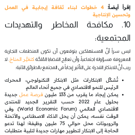
إقرأ أيضاً:
4 خطوات لبناء ثقافة إيجابية في العمل
وتحسين الإنتاجية
10. مكافحة المخاطر والتهديدات
المجتمعية:
ليس سراً أنَّ المستهلكين يتوقعون أن تكون المنظمات التجارية
كتغيُّر المناخ
المعروفة مسؤولة اجتماعياً، وأن تعالِج القضايا المُلحَّة
. لا
ريب أنَّ للابتكار القدرة على التأثير إيجاباً في المجتمع بالطرائق الآتية:
تُشكِّل الابتكارات مثل الابتكار التكنولوجي، المحرك
الرئيس للنمو الاقتصادي في جميع أنحاء العالم.
يمكن إيجاد ما يقرب من 133 مليون
فرصة عمل
جديدة
بحلول عام 2022 حسب التقرير الجديد للمنتدى
الاقتصادي العالمي (World Economic Forum). وفي
الوقت نفسه، يمكن أن يحل الذكاء الاصطناعي والأتمتة
والروبوتات محل حوالي 75 مليون وظيفة؛ لهذا تدعو
الحاجة إلى الابتكار لتطوير مهارات جديدة لتلبية متطلبات