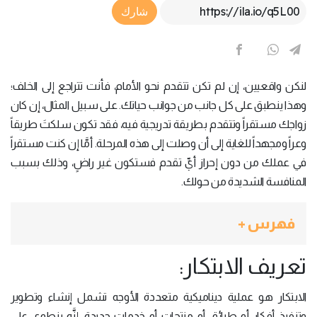
Article Link
شارك
لنكن واقعيين، إن لم تكن تتقدم نحو الأمام، فأنت تتراجع إلى الخلف؛
وهذا ينطبق على كل جانب من جوانب حياتك. على سبيل المثال، إن كان
زواجك مستقراً وتتقدم بطريقة تدريجية فيه، فقد تكون سلكتَ طريقاً
وعراً ومجهداً للغاية إلى أن وصلت إلى هذه المرحلة. أمَّا إن كنت مستقراً
في عملك من دون إحراز أيِّ تقدم فستكون غير راضٍ، وذلك بسبب
المنافسة الشديدة من حولك.
فهرس +
تعريف الابتكار:
الابتكار هو عملية ديناميكية متعددة الأوجه تشمل إنشاء وتطوير
وتنفيذ أفكار أو طرائق أو منتجات أو خدمات جديدة، إنَّه ينطوي على