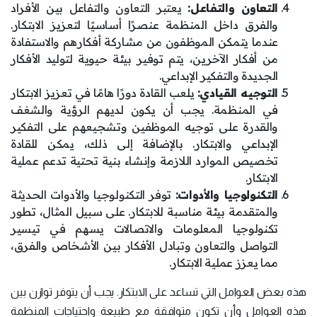
التعاون والتفاعل:
يعتبر التعاون والتفاعل بين الأفراد
والفرق داخل المنظمة عنصرًا أساسيًا لتعزيز الابتكار.
عندما يتمكن الموظفون من مشاركة أفكارهم والاستفادة
من أفكار الآخرين، يتم توفير بيئة حيوية لتوليد الأفكار
الجديدة والتفكير الإبداعي.
التوجيه القيادي:
يلعب القادة دورًا هامًا في تعزيز الابتكار
في المنظمة. يجب أن يكون لديهم الرؤية والشغف
والقدرة على توجيه الموظفين وتشجيعهم على التفكير
الإبداعي والابتكار. بالإضافة إلى ذلك، يمكن للقادة
تخصيص الموارد اللازمة وإنشاء بنية تحتية تدعم عملية
الابتكار.
التكنولوجيا والأدوات:
توفر التكنولوجيا والأدوات الحديثة
والمتقدمة بيئة مناسبة للابتكار. على سبيل المثال، تطور
تكنولوجيا المعلومات والاتصالات يسهم في تيسير
التواصل والتعاون وتبادل الأفكار بين الأشخاص والفرق،
مما يعزز عملية الابتكار.
هذه بعض العوامل التي تساعد على الابتكار. يجب أن يتوفر توازن بين
هذه العوامل وأن تكون متوافقة مع طبيعة واحتياجات المنظمة