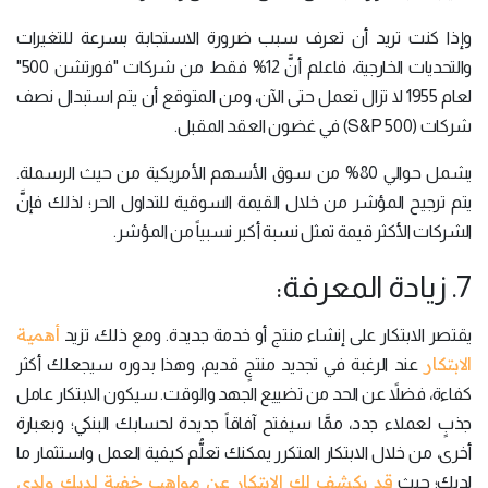
وإذا كنت تريد أن تعرف سبب ضرورة الاستجابة بسرعة للتغيرات
والتحديات الخارجية، فاعلم أنَّ 12% فقط من شركات "فورتشن 500"
لعام 1955 لا تزال تعمل حتى الآن، ومن المتوقع أن يتم استبدال نصف
شركات (S&P 500) في غضون العقد المقبل.
يشمل حوالي 80% من سوق الأسهم الأمريكية من حيث الرسملة.
يتم ترجيح المؤشر من خلال القيمة السوقية للتداول الحر؛ لذلك فإنَّ
الشركات الأكثر قيمة تمثل نسبة أكبر نسبياً من المؤشر.
7. زيادة المعرفة:
أهمية
يقتصر الابتكار على إنشاء منتج أو خدمة جديدة. ومع ذلك، تزيد
الابتكار
عند الرغبة في تجديد منتجٍ قديم، وهذا بدوره سيجعلك أكثر
كفاءة، فضلاً عن الحد من تضييع الجهد والوقت. سيكون الابتكار عامل
جذبٍ لعملاء جدد، ممَّا سيفتح آفاقاً جديدة لحسابك البنكي؛ وبعبارة
أخرى، من خلال الابتكار المتكرر يمكنك تعلُّم كيفية العمل واستثمار ما
قد يكشف لك الابتكار عن مواهب خفية لديك ولدى
لديك؛ حيث