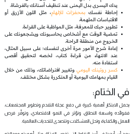
يدك اليسرى بدل اليمنى عند تنظيف أسنانك بالفرشاة.
إحاطة نفسك
بمحفزات للإلهام
، مثل اللون الأزرق أو
الاقتباسات الملهمة.
تطوير حبك للمعرفة، مثل المواظبة على القراءة.
تمضية الوقت مع أشخاص يحاسبونك ويشجعونك على
الخروج من منطقة الراحة.
إعادة شرح الأمور مرة أخرى لنفسك؛ على سبيل المثال،
عند الانتهاء من قراءة كتاب، لخصه لتحقيق أقصى
استفادة منه.
كسر روتينك اليومي
وتغيير افتراضاتك، وذلك من خلال
القيام بمهامك اليومية أو المتكررة بشكل مختلف.
في الختام:
يحمل الابتكار أهمية كبيرة في دفع عجلة التقدم وتطوير المجتمعات،
ففوائده واسعة النطاق، وتؤثر في النمو الاقتصادي، وتوفِّر فرص
العمل والكفاءة، وتحل المشكلات وتتصدى للتحديات العالمية.
بعد أن أبحرنا في أبرز النقاط التي تخص الابتكار مثل أهميته ومجالاته