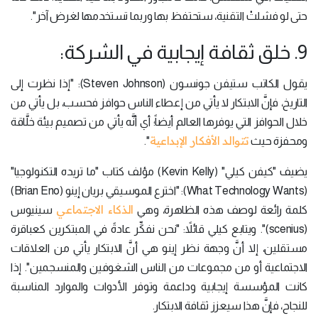
حتى لو فشلتْ التقنية، ستحتفظ بها وربما تستخدمها لغرض آخر".
9. خلق ثقافة إيجابية في الشركة:
يقول الكاتب ستيفن جونسون (Steven Johnson): "إذا نظرت إلى
التاريخ، فإنَّ الابتكار لا يأتي من إعطاء الناس حوافز فحسب، بل يأتي من
خلال الحوافز التي يوفرها العالم أيضاً؛ أي أنَّه يأتي من تصميم بيئة خلَّاقة
تتوالد الأفكار الإبداعية
ومحفزة حيث
".
يضيف "كيفن كيلي" (Kevin Kelly) مؤلف كتاب "ما تريده التكنولوجيا"
(What Technology Wants): "اخترع الموسيقي بريان إينو (Brian Eno)
الذكاء الاجتماعي
كلمة رائعة لوصف هذه الظاهرة، وهي
سينيوس
(scenius)". ويتابع كيلي قائلاً: "نحن نفكِّر عادةً في المبتكرين كعباقرة
مستقلين، إلا أنَّ وجهة نظر إينو هي أنَّ الابتكار يأتي من العلاقات
الاجتماعية أو من مجموعات من الناس الشغوفين والمنسجمين". إذا
كانت المؤسسة إيجابية وداعمة وتوفر الأدوات والموارد المناسبة
للنجاح، فإنَّ هذا سيعزز ثقافة الابتكار.