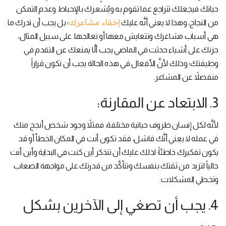
حياتك فيجعلك تتراجع عما تقوم به ويُشعرك بالإحباط وعدم التمكن
إخفاء مشاعرك
من النجاح، وهذا لا يعني أنَّه عليك
؛ بل يجب أن تدرك ما
هي أسباب مشاعرك وتتعايش معها أو تعالجها. على سبيل المثال،
حزنك على أشياء حدثت في الماضي يجب ألَّا يمنعك عن التقدم في
وظيفتك؛ وذلك لأنَّ الأفعال في هذه الحالة يجب أن تكون قراراً
منفصلاً عن المشاعر.
3. الابتعاد عن المقارنة:
لأنَّه لكل إنسان ظروف حياتية مختلفة، فمثلاً وجود شخص أنجح منك
في عمله لا يعني أنَّك فاشل، فقد تكون أنت في المكان الخطأ أو قد
يكون تفكيرك خاطئاً؛ لذلك عليك أن تتذكر أين كنت في البداية وأين أنت
حالياً لتزيد من ثقتك بنفسك وتتأكَّد من قدرتك على مواجهة الصعاب
وتخطي المشكلات.
4. يجب أن تصغي إلى الآخرين بشكل