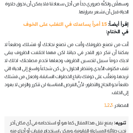
وسهلاًن ولكنَّه ضروري جداً من أجل سعادتنا فلا يمكن أن نذوق حلاوة
الحياة قبل أن نشعر بمرارتها.
إقرأ أيضاً:
15 أمراً يساعدك في التغلب على الخوف
في الختام:
أنت من تصنع ظروفك وأنت من تصنع نجاحك أو فشلك، وطبعاً لا
يمكننا أن ننكر دور القدر في حياتنا، لكن مهما اختلفت الظروف يبقى
لديك دوماً سبيل لتحسين الظروف وجعلها تخدم مصلحتك؛ لذلك لا
تقف مكتوف الأيدي وتنتظر الحلول؛ بل كن شجاعاً واسعَ إلى الحياة التي
تريدها، وتغلَّب على خوفك باتباع الخطوات السابقة، واجعل من فشلك
دافعاً نحو النجاح والتطور؛ لأنَّ الفرص المناسبة لن تتكرر والزمن لا يعود
إلى الخلف.
1
2
3
المصادر:
،
،
تنويه:
يمنع نقل هذا المقال كما هو أو استخدامه في أي مكان آخر
تحت طائلة المساءلة القانونية، ويمكن استخدام فقرات أو أجزاء منه