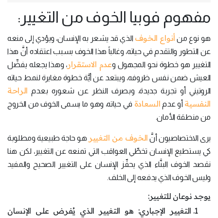
مفهوم فوبيا الخوف من التغيير:
أنواع الخوف
هو نوع من
الذي قد يشعر به الإنسان، ويؤدي إلى منعه
عن التطور والتقدم في حياته، وغالباً هذا الخوف بسبب اعتقاده أنَّ هذا
عدم الاستقرار
التغيير هو خطوة نحو المجهول و
، وهذا يجعله يفضِّل
العيش ضمن نفس ظروفه، ويبتعد عن أيَّة خطوة مغايرة لنمط حياته
الراحة
الروتيني أو تجربة جديدة، وبصرف النظر عن شعوره بعدم
النفسية
السعادة
أو عدم
في حياته، وهو ما يسمى الخوف من الخروج
من منطقة الأمان.
الخوف من التغيير
يرى الاختصاصيون أنَّ
هو حاجة طبيعية ومطلوبة
كي يستطيع الإنسان تخطِّي العواقب التي تمنعه عن التغيير، لكن هنا
نقصد الخوف البنَّاء الذي يحفِّز الإنسان على التغيير الصحيح والمفيد
وليس الخوف الذي يدفعه إلى الخلف.
يوجد نوعان للتغيير:
التغيير الإجباري: هو التغيير الذي يُفرض على الإنسان