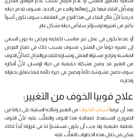
تُشعره بالضيق النفسي أو عدم الارتياح بسبب عدم التوافق الفكري
ويفضِّل البقاء فيها على إنهائها والبدء من الجديد، فسوف تتدمر حياته
تدريجياً لأنَّ نتائج البقاء في هذا النوع من العلاقات سوف تكون أسوأ
بكثير من تغييرها وستؤثر سلباً في حياته بشكل عام.
أو عندما يكون في عمل غير مناسب لكفاءته ويرضى به دون السعي
إلى تغييره خوفاً من الفشل؛ فسوف يتسبب ذلك في ضياع الفرص
المناسبة وتراجع مستواه العملي وخسارته للتقدم والنجاح، كما أنَّ الخوف
من التغيير قد يصبح مشكلة حقيقية في حياة الإنسان؛ لأنَّ أفكاره
سوف تصبح مشوشة دائماً ويصبح في حيرة دائمة فيما يتعلق بخياراته
وتجاربه.
علاج فوبيا الخوف من التغيير:
أسباب الخوف
بعد أن عرفنا
من التغيير ونتائجه السلبية على حياتنا من
الضروري الاستعداد لمعالجة هذا الخوف والتغلُّب عليه؛ لأنَّ الخوف
عاطفة طبيعية ولا يجب أن يكون مستشاراً لنا في قراراتنا أبداً لذلك
يمكن من خلال هذه الخطوات التغلُّب عليه: