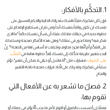
1. التحكُّم بالأفكار:
فإن كان تفكيرك مليئاً بالشك بقدراتك الذاتية والحكم المسبق على
نفسك، لن تكون واثقاً بنفسك أبداً ومن ثم لن تستطيع الإقدام على
خطوة جديدة في حياتك؛ فلذلك عليك أن تسأل نفسك دائماً "ما الذي
تفكر فيه؟ وماذا يدور في عقلك؟ وهل هذه الأفكار صحيحة وتساعدك
على التقدُّم أم أنَّها مجرد مخاوف وتخيلات لا أساس لها من الصحة؟". إنَّ
التغلُّب
البدء بتغيير طريقة تحدُّثك إلى نفسك يُعَدُّ خطوة هامة في
على الخوف
؛ فعبارات مثل "أنا فاشل أو حياتي لا يمكن أن تتغير"، تؤثر
سلباً في تفكيرك وقدرتك على اتِّخاذ قرارات صحيحة باتجاه التغيير
والنجاح.
2. فصلُ ما تشعر به عن الأفعال التي
تقوم بها:
فمثلاً إن أحسست بالضيق أو التوتر لأمرٍ ما، يجب ألَّا يؤثر في عملك أو