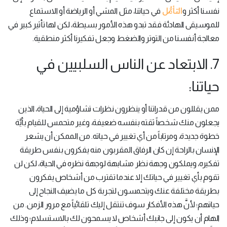
التأمُّل
نفسنا أكثر و
في حياتنا، مثل المشي أو الرياضة أو الاستماع
للموسيقى الهادئة فقد تبدو هذه الأمور بسيطة، لكن لها تأثير كبير في
معالجة أنفسنا من التوتر والضغط وجعل تفكيرنا أكثر منطقية.
7. الابتعاد عن الناس السلبيين في
حياتنا:
ممن يقللون من قدراتنا أو ينظرون نظرات تشاؤمية إلى الحياة، الذين
يجعلون منك شخصاً ثقته بنفسه ضعيفة، وغير متحمس للقيام بأيَّة
خطوة جديدة، ومرتاباً من أي تغيير في حياته. من الممكن أن يشعر
الإنسان بالراحة إن كان الرفاق المقربون منه يفكرون بنفس طريقة
تفكيره، ويملكون وجهة نظر مشابهة لوجهة نظره في الحياة، لكن لن
تقوم بأي تغيير في حياتك إلا عندما تقترب من أشخاص يفكرون
بطريقة مختلفة عنك ويتحمسون لتجربة كل ما يضيف النجاح إلى
حياتهم؛ لأنَّ هذه الأفكار سوف تنتقل إليك تلقائياً مع مرور الزمن. من
الهام أن يكون إلى جانبك أشخاص لا يسمحون لك بالاستسلام؛ وذلك