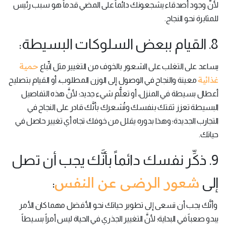
لأنَّ وجود أصدقاء يشجعونك دائماً على المضي قدماً هو سبب رئيس
للمثابرة نحو النجاح.
8. القيام ببعض السلوكات البسيطة:
حمية
يساعد على التغلب على الشعور بالخوف من التغيير مثل اتِّباع
غذائية
معينة والنجاح في الوصول إلى الوزن المطلوب، أو القيام بتصليح
أعطال بسيطة في المنزل، أو تعلُّم شيء جديد؛ لأنَّ هذه التفاصيل
البسيطة تعزز ثقتك بنفسك وتُشعرك بأنَّك قادر على النجاح في
التجارب الجديدة؛ وهذا بدوره يقلل من خوفك تجاه أي تغيير حاصل في
حياتك.
9. ذكِّر نفسك دائماً بأنَّك يجب أن تصل
شعور الرضى عن النفس
إلى
:
وأنَّك يجب أن تسعى إلى تطوير حياتك نحو الأفضل مهما كان الأمر
يبدو صعباً في البداية؛ لأنَّ التغيير الجذري في الحياة ليس أمراً بسيطاً