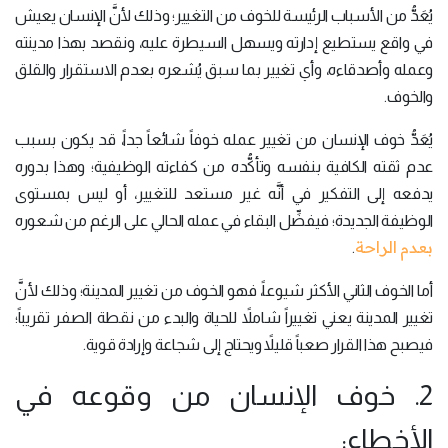
يُعَدُّ من الأسباب الرئيسة للخوف من التغيير؛ وذلك لأنَّ الإنسان يعيش
في واقع يستطيع إدارته ويسهل السيطرة عليه، ونقصد بهذا مدينته
وعمله وأصدقاءه، وأي تغيير بما سبق يُشعره بعدم الاستقرار والقلق
والخوف.
يُعَدُّ خوف الإنسان من تغيير عمله خوفاً شائعاً جداً، قد يكون بسبب
عدم ثقته الكافية بنفسه وتأكُّده من كفاءته الوظيفية؛ وهذا بدوره
يدفعه إلى التفكير في أنَّه غير مستعد للتغيير، أو ليس بمستوى
الوظيفة الجديدة؛ فيفضِّل البقاء في عمله الحالي على الرغم من شعوره
بعدم الراحة
.
أما الخوف الثاني الأكثر شيوعاً، فهو الخوف من تغيير المدينة؛ وذلك لأنَّ
تغيير المدينة يعني تغييراً شاملاً للحياة والبدء من نقطة الصفر تقريباً؛
فيصبح هذا القرار صعباً قليلاً ويحتاج إلى شجاعة وإرادة قوية.
2. خوف الإنسان من وقوعه في
الأخطاء: