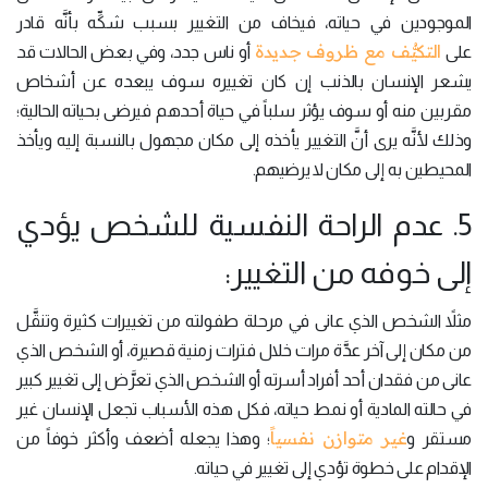
الموجودين في حياته، فيخاف من التغيير بسبب شكِّه بأنَّه قادر
التكيُّف مع ظروف جديدة
على
أو ناس جدد، وفي بعض الحالات قد
يشعر الإنسان بالذنب إن كان تغييره سوف يبعده عن أشخاص
مقربين منه أو سوف يؤثر سلباً في حياة أحدهم فيرضى بحياته الحالية؛
وذلك لأنَّه يرى أنَّ التغيير يأخذه إلى مكان مجهول بالنسبة إليه ويأخذ
المحيطين به إلى مكان لا يرضيهم.
5. عدم الراحة النفسية للشخص يؤدي
إلى خوفه من التغيير:
مثلاً الشخص الذي عانى في مرحلة طفولته من تغييرات كثيرة وتنقَّل
من مكان إلى آخر عدَّة مرات خلال فترات زمنية قصيرة، أو الشخص الذي
عانى من فقدان أحد أفراد أسرته أو الشخص الذي تعرَّض إلى تغيير كبير
في حالته المادية أو نمط حياته، فكل هذه الأسباب تجعل الإنسان غير
غير متوازن نفسياً
مستقر و
؛ وهذا يجعله أضعف وأكثر خوفاً من
الإقدام على خطوة تؤدي إلى تغيير في حياته.