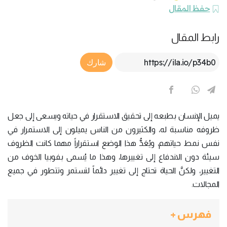
حفظ المقال
رابط المقال
Article Link
شارك
يميل الإنسان بطبعه إلى تحقيق الاستقرار في حياته ويسعى إلى جعل
ظروفه مناسبة له، والكثيرون من الناس يميلون إلى الاستمرار في
نفس نمط حياتهم، ويُعَدُّ هذا الوضع استقراراً مهما كانت الظروف
سيئة دون الاندفاع إلى تغييرها، وهذا ما يُسمى بفوبيا الخوف من
التغيير، ولكنَّ الحياة تحتاج إلى تغيير دائماً لتستمر وتتطور في جميع
المجالات.
فهرس +