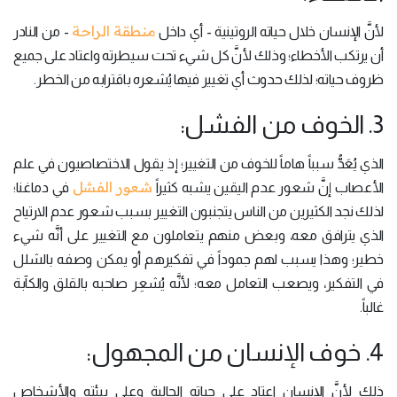
منطقة الراحة
لأنَّ الإنسان خلال حياته الروتينية - أي داخل
- من النادر
أن يرتكب الأخطاء؛ وذلك لأنَّ كل شيء تحت سيطرته واعتاد على جميع
ظروف حياته؛ لذلك حدوث أي تغيير فيها يُشعره باقترابه من الخطر.
3. الخوف من الفشل:
الذي يُعَدُّ سبباً هاماً للخوف من التغيير؛ إذ يقول الاختصاصيون في علم
شعور الفشل
الأعصاب إنَّ شعور عدم اليقين يشبه كثيراً
في دماغنا؛
لذلك نجد الكثيرين من الناس يتجنبون التغيير بسبب شعور عدم الارتياح
الذي يترافق معه، وبعض منهم يتعاملون مع التغيير على أنَّه شيء
خطير؛ وهذا يسبب لهم جموداً في تفكيرهم أو يمكن وصفه بالشلل
في التفكير، ويصعب التعامل معه؛ لأنَّه يُشعِر صاحبه بالقلق والكآبة
غالباً.
4. خوف الإنسان من المجهول:
ذلك لأنَّ الإنسان اعتاد على حياته الحالية وعلى بيئته والأشخاص