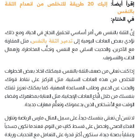
إقرأ أيضاً:
إليك 20 طريقة للتخلص من انعدام الثقة
بالنفس
في الختام:
إنَّ الثقة بالنفس هي أمر أساسي لتحقيق النجاح في الحياة، ومع ذلك،
تدمير الثقة بالنفس
تؤدي بعض العادات اليومية إلى
، مثل المقارنة
مع الآخرين، والحديث السلبي مع النفس، وتجنُّب المخاطرة، وإهمال
الذات، والتسويف.
إذا كنت تعاني من ضعف الثقة بالنفس، فيمكنك اتخاذ بعض الخطوات
للتخلص من هذه العادات السلبية، مثل التركيز على نقاط قوتك،
والبحث عن الدعم، وطلب المساعدة المهنية، كما يمكنك تعزيز ثقتك
بنفسك من خلال اتِّباع العادات الإيجابية، مثل العناية بمظهرك، وقضاء
الوقت مع الأشخاص الذين يدعمونك، وتعلُّم مهارات جديدة.
لا تنسَ أن تعتني بنفسك جيداً، على سبيل المثال، مارس الرياضة وتناول
الغذاء الصحي واحصل على قسط كافٍ من النوم، فعندما تكون جسدياً
وعقلياً بصحة جيدة، ستكون أكثر قدرة على التعامل مع التحديات وزيادة