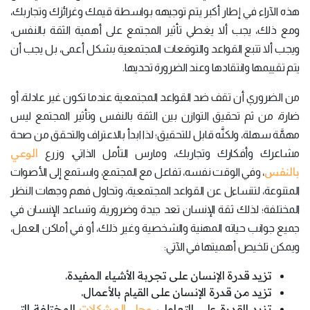
هذه الآراء في إطار أكبر يتم توجيهه بواسطة قيمك وغرائزك وتجاربك،
ومع ذلك، يجب ألا يغطي تأثير المجتمع على أهمية الثقة بالنفس،
ويجب ألا تتبع القواعد والتوقعات المجتمعية بشكل أعمى، بل يجب أن
يتم تقييمها وانتقادها وعند الضرورة تحديها.
من الضروري أن تقف ضد القواعد المجتمعية عندما تكون غير عادلة، أو
ضارة، من ثم تحقيق التوازن بين الثقة بالنفس وتأثير المجتمع ليس
مهمَّة سهلة، ولكنَّه قابل للتحقيق؛ لذا ابدأ بالاعتراف والتحقق من صحة
الوعي
مشاعرك وأفكارك وتجاربك، ومارس التأمل الذاتي، وزرع
بالنفس
، وفي الوقت نفسه، تفاعل مع المجتمع، واستمع إلى الأصوات
المتنوعة، لتتساءل عن القواعد المجتمعية، وتحاول فهم وجهات النظر
المختلفة؛ لذلك ثقة الإنسان تعد جيدة وضرورية، وتساعد الإنسان في
جميع جوانب حياته المهنية والشخصية وغير ذلك، أو في أماكن العمل،
ويمكن تلخيص أهميتها في الآتي:
تزيد قدرة الإنسان على تجربة الأشياء المفيدة.
تزيد من قدرة الإنسان على القيام بالأعمال.
تزيد القدرة على التعامل،
وحل المشكلات
المختلفة التي