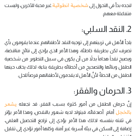
شخصية انطوائية
لنجده بدأ في التحول إلى
غير محبة للآخرين، وليست
متفاعلة معهم.
2. النقد السلبي:
يلجأ الأهل في تربيتهم إلى توجيه النقد لأطفالهم عندما يقومون بأي
تصرف، لكن بطريقة خاطئة، وهذا الأمر الذي يؤدي إلى نتائج مناقضة،
ويصبح نقداً هداماً بدلاً من أن يكون في سبيل التطوير من شخصية
الطفل وبنائها والتصحيح من أخطائه بطريقة بناءة؛ لذلك يخاف حينها
الطفل من الخطأ؛ لأنَّ الأهل لا يقدمون لأطفالهم فرصاً للحل.
3. الحرمان والفقر:
يشعر
إنَّ حرمان الطفل من أمور كثيرة بسبب الفقر، قد تجعله
بالخجل
أمام أصدقائه، فيتولد لديه شعور بالنقص، وهذا الأمر يؤثر
في ثقته بنفسه؛ لذلك هذا الأمر يؤدي إلى تراجع التحصيل العلمي،
إضافة إلى السكن في بيئة أسرية غير آمنة، وكلها أمور تؤدي إلى تقليل