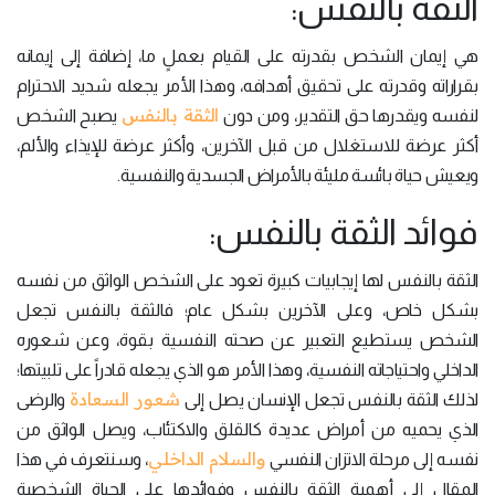
الثقة بالنفس:
هي إيمان الشخص بقدرته على القيام بعملٍ ما، إضافة إلى إيمانه
بقراراته وقدرته على تحقيق أهدافه، وهذا الأمر يجعله شديد الاحترام
الثقة بالنفس
لنفسه ويقدرها حق التقدير، ومن دون
يصبح الشخص
أكثر عرضة للاستغلال من قبل الآخرين، وأكثر عرضة للإيذاء والألم،
ويعيش حياة بائسة مليئة بالأمراض الجسدية والنفسية.
فوائد الثقة بالنفس:
الثقة بالنفس لها إيجابيات كبيرة تعود على الشخص الواثق من نفسه
بشكل خاص، وعلى الآخرين بشكل عام؛ فالثقة بالنفس تجعل
الشخص يستطيع التعبير عن صحته النفسية بقوة، وعن شعوره
الداخلي واحتياجاته النفسية، وهذا الأمر هو الذي يجعله قادراً على تلبيتها؛
شعور السعادة
لذلك الثقة بالنفس تجعل الإنسان يصل إلى
والرضى
الذي يحميه من أمراض عديدة كالقلق والاكتئاب، ويصل الواثق من
والسلام الداخلي
نفسه إلى مرحلة الاتزان النفسي
، وسنتعرف في هذا
المقال إلى أهمية الثقة بالنفس وفوائدها على الحياة الشخصية