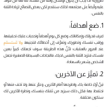
ضرورية؛ لذا يجب أن يكون الإنسان واثقاً من نفسه، لما لها من فوائد
عليه وأيضاً على مجتمعه؛ لذلك سنقدم لكن بعض النصائح لزيادة الثقة
بالنفس:
1. ضع أهدافاً:
اعرف قدراتك وإمكاناتك، وضع كل يوم أهدافاً وتحديات عليك تحقيقها،
ولا تستسلم
وراقب نفسك وتطورك، وتعرَّف إلى أخطائك لتتجنبها،
عند المرور بالعقبات؛ لأنَّ هذه الطريقة سوف تجعلك كبيراً بعين
نفسك، فتزيد الثقة بالنفس لديك، فالنجاحات البسيطة الصغيرة تجعل
الشخص يشعر بالسعادة.
2. تميَّز عن الآخرين:
تبنَّ آراءً خاصة بك، واطرحها أمام الآخرين، وعبِّر عنها، ولا تخف منها أو
تحتفظ بها؛ فكل ذلك سيزيد من ثقتك بنفسك، ونظرة الآخرين لك
ستكون مختلفة.