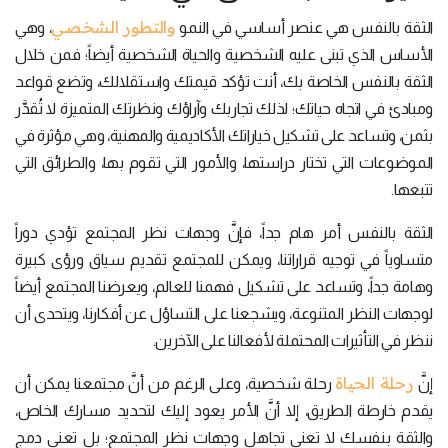
والتطور الشخصي
الثقة بالنفس هي عنصر أساسي في النمو
، وهي
الأساس الذي تبنى عليه الشخصية والحياة الشخصية أيضاً؛ فمن خلال
الثقة بالنفس الخاصة بك، أنت تؤكد قيمتك واستقلالك، وتضع قواعد
ومبادئ في اتجاه حياتك؛ لذلك تجاربك وآراؤك ونظرتك المتميزة لا تُقدَّر
بثمن، وتساعد على تشكيل خياراتك الأكاديمية والمهنية، وهي مؤثرة في
الموضوعات التي تختار دراستها، والأمور التي تقوم بها، والطرائق التي
تتبعها.
الثقة بالنفس أمر هام جداً، فإنَّ وجهات نظر المجتمع تؤدي دوراً
متساوياً في توجيه قراراتنا، ويمكن للمجتمع تقديم سياق ورؤى كبيرة
وهامة جداً، وتساعد على تشكيل فهمنا للعالم، ويعرضنا المجتمع أيضاً
لوجهات النظر المتنوعة، ويشجعنا على التساؤل عن أفكارنا، ويتحدى أن
ننظر في التأثيرات المحتملة لأفعالنا على الآخرين.
رحلة الحياة
إنَّ
رحلة شخصية، وعلى الرغم من أنَّ مجتمعنا يمكن أن
يقدم خارطة الطريق، إلا أنَّ الأمر يعود إليك لتحديد مسارك الخاص،
والثقة بنفسك لا تعني تجاهل وجهات نظر المجتمع؛ بل تعني دمج