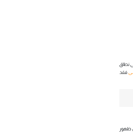
ى نطاق
مى
فقد
من ظهور