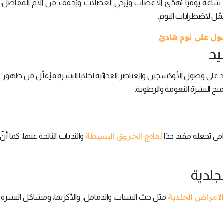
ساعة يومياً يُهدّئ الأعصاب ويُرخي العضلات ويُخفّف من آلام المفاصل، ك
ّل لاضطرابات النوم.
ول على نوم هادئ
يد
ع
عد على وصول الأوكسجين والعناصر الغذائية لخلايا البشرة فيُقلّل من ظهور
نح البشرة النعومة والرطوبة.
لعلاج الحروق البسيطة
امى تجعله مفيد جدًا
والندبات الناتجة عنها، كما أنّ
لجلدية
الأمراض الجلدية
مثل حبّ الشباب، والدمامل، والأكزيما، ومشاكل البشرة ا