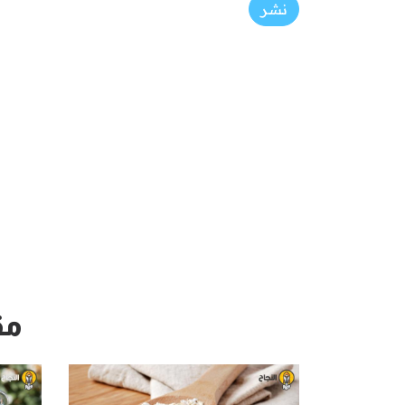
نشر
مق