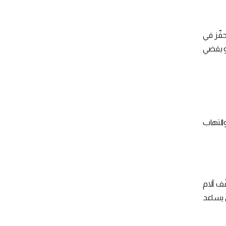
فّز في
هو يقضي
والتهاب
ّف آلام
ي يساعد