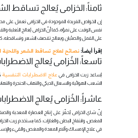
ثامناً: الخزامى يُعالج تساقط ال
إن الخواص الفريدة الموجودة في الخزامى تعمل على محا
نفس الوقت على نموّه، كما أنّ الخزامى يُعالج الثعلبة
على القمل والصئبان ويعالج تقصف الشعر وتساقطه، كما 
إقرأ أيضاً:
نصائح لعلاج تساقط الشعر واللحيّة ا
تاسعاً: الخُزامى يُعالج الاضطرا
علاج الاضطرابات التنفسية
يُساعد زيت الخزامى في
كا
الشعب الهوائية والسعال الديكي والتهاب الحنجرة والتهاب 
عاشراً: الخُزامى يُعالج الاضطرا
إنّ شاي الخزامى يُحفّز على إنتاج العصارة المعدية والص
المغص، وانتفاخ البطن والغازات. كما يستخدم زيت الخزام
في علاج الإمساك وآلام المعدة والمغص والقيء والإس