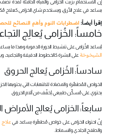
إن الاستحمام بزيت الخزامى والمياه الدافئة لمدة نصف 
يساعد في علاج الأرق، ويستخدم شاي الخزامى كعلاج مُكم
إقرأ أيضاً:
اضطرابات النوم وأهم النصائح للحص
خامساً: الخُزامى يُعالِج التجاع
يُساعد الخُزامى على تنشيط الدورة الدموية وهذا ما يسا
الشيخوخة
على البشرة كالخطوط الدقيقة والتجاعيد، ويم
سادساً: الخُزامى يُعالج الحروق
الخواص المُطهّرة والمضادة للالتهابات التي يحتويها الخز
يحتوي على مُسكِّن طبيعي يُخفّف من آلام الحروق.
سابعاً: الخزامى يُعالِج الأمراض ا
علاج 
إنّ احتواء الخزامى على خواص مُطهّرة يساعد في
والطفح الجلدي والسماط.