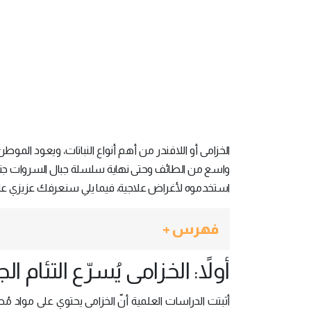
الخزامى أو اللافندر من أهم أنواع النباتات، ويعود ال
واسع من الطائف وحتى نهاية سلسلة جبال السروات جنوبا
استخدموه لأغراض علاجية، فيما يلي سنعرفك عزيزي على 
فهرس +
أولاً: الخزامى يُسرّع التئام ا
أثبتت الدراسات العلمية أنّ الخزامى يحتوي على مواد م