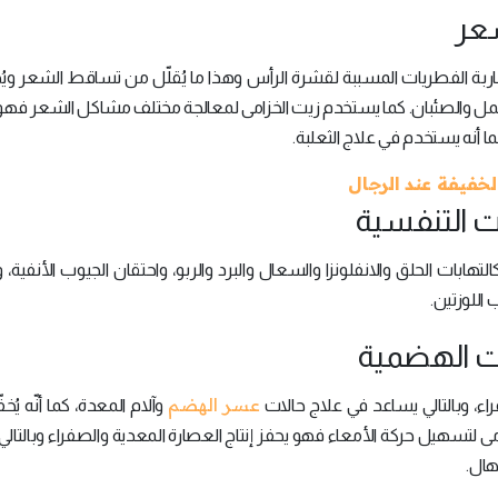
شعر
ربة الفطريات المسببة لقشرة الرأس وهذا ما يُقلّل من تساقط الشعر ويُح
 والقمل والصئبان. كما يستخدم زيت الخزامى لمعالجة مختلف مشاكل الشعر ف
أنه يستخدم في علاج الثعلبة.
لخفيفة عند الرجال
بات التنفسية
لتهابات الحلق والانفلونزا والسعال والبرد والربو، واحتقان الجيوب الأنفية، 
اللوزتين.
بات الهضمية
عسر الهضم
فراء، وبالتالي يساعد في علاج حالات
وآلام المعدة، كما أنّه يُخف
ى لتسهيل حركة الأمعاء فهو يحفز إنتاج العصارة المعدية والصفراء وبالتال
هال.