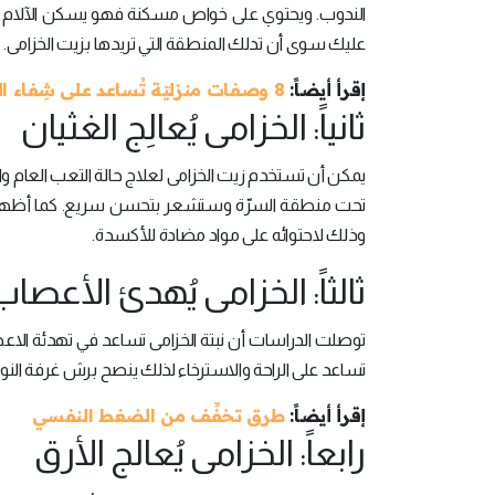
الندوب. ويحتوي على خواص مسكنة فهو يسكن الآلام الن
عليك سوى أن تدلك المنطقة التي تريدها بزيت الخزامى.
إقرأ أيضاً:
8 وصفات منزليّة تُساعد على شِفاء الجروح
ثانياً: الخزامى يُعالِج الغثيان
يمكن أن تستخدم زيت الخزامى لعلاج حالة التعب العام وال
تحت منطقة السرّة وستشعر بتحسن سريع. كما أظهرت 
وذلك لاحتوائه على مواد مضادة للأكسدة.
ثالثاً: الخزامى يُهدئ الأعصاب
توصلت الدراسات أن نبتة الخزامى تساعد في تهدئة الاعصا
تساعد على الراحة والاسترخاء لذلك ينصح برش غرفة النو
إقرأ أيضاً:
طرق تخفِّف من الضغط النفسي
رابعاً: الخزامى يُعالج الأرق