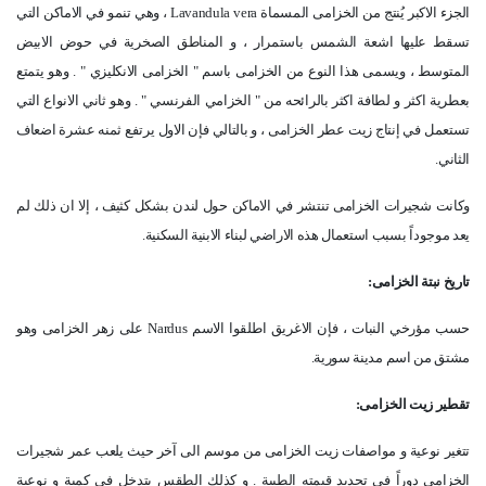
الجزء الاكبر يُنتج من الخزامى المسماة
Lavandula vera
، وهي تنمو في الاماكن التي
تسقط عليها اشعة الشمس باستمرار ، و المناطق الصخرية في حوض الابيض
المتوسط ، ويسمى هذا النوع من الخزامى باسم " الخزامى الانكليزي " . وهو يتمتع
بعطرية اكثر و لطافة اكثر بالرائحه من " الخزامي الفرنسي " . وهو ثاني الانواع التي
تستعمل في إنتاج زيت عطر الخزامى ، و بالتالي فإن الاول يرتفع ثمنه عشرة اضعاف
الثاني
.
وكانت شجيرات الخزامى تنتشر في الاماكن حول لندن بشكل كثيف ، إلا ان ذلك لم
يعد موجوداً بسبب استعمال هذه الاراضي لبناء الابنية السكنية
.
تاريخ نبتة الخزامى
:
حسب مؤرخي النبات ، فإن الاغريق اطلقوا الاسم
Nardus
على زهر الخزامى وهو
مشتق من اسم مدينة سورية
.
تقطير زيت الخزامى
:
تتغير نوعية و مواصفات زيت الخزامى من موسم الى آخر حيث يلعب عمر شجيرات
الخزامى دوراً في تحديد قيمته الطبية . و كذلك الطقس يتدخل في كمية و نوعية