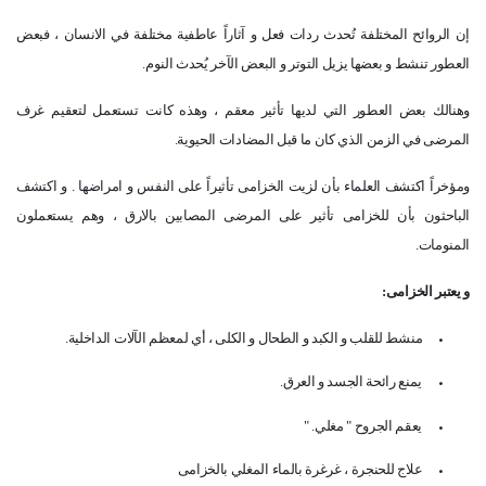
إن الروائح المختلفة تُحدث ردات فعل و آثاراً عاطفية مختلفة في الانسان ، فبعض
العطور تنشط و بعضها يزيل التوتر و البعض الآخر يُحدث النوم
.
وهنالك بعض العطور التي لديها تأثير معقم ، وهذه كانت تستعمل لتعقيم غرف
المرضى في الزمن الذي كان ما قبل المضادات الحيوية
.
ومؤخراً اكتشف العلماء بأن لزيت الخزامى تأثيراً على النفس و امراضها . و اكتشف
الباحثون بأن للخزامى تأثير على المرضى المصابين بالارق ، وهم يستعملون
المنومات
.
و يعتبر الخزامى
:
•
منشط للقلب و الكبد و الطحال و الكلى ، أي لمعظم الآلات الداخلية
.
•
يمنع رائحة الجسد و العرق
.
•
يعقم الجروح " مغلي
" .
•
علاج للحنجرة ، غرغرة بالماء المغلي بالخزامى