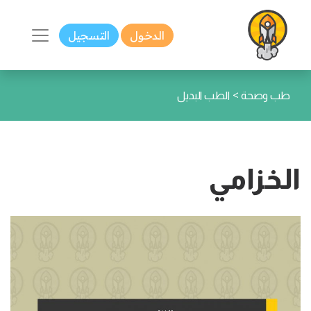
الدخول
التسجيل
>
طب وصحة
الطب البديل
الخزامي