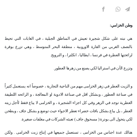
وطن الخزامي
:
هي نبته على شكل شجيرة تعيش في المناطق الجبلية ، في الغابات التي تحيط
بالنصف الغربي من القارة الاوروبية ، منطقة البحر المتوسط ، وهي تزرع بوفرة
لرائحتها العطرة في فرنسا ، ايطاليا ، انكلترا ، و النرويج
.
وتزرع الآن في استراليا لكي يصنع من زهرها العطور
.
و الزيت العطر في زهر الخزامى مهم من الناحية التجارية ، خصوصاً انه يستعمل كثيراً
في صناعة العطور ، وبشكل اقل في صناعة الادوية او المعالجة ، و الرائحه اللطيفة
العطرية توجد في الزهر وفي كل اجزاء الشجيرة ، و الخزامى لا يباع فقط لأجل زيته
العطر ، بل يباع بشكل باقات خضراء تعطر الاجواء حيث توضع و بشكل جاف ، ويطحن
لكي يتحول الى بودرة ( مسحوق جاف ) تعبئه الشركات في مغلفات صغيرة
.
هنالك عدة اجناس من الخزامى ، تستعمل جميعها في إنتاج زيت الخزامى . ولكن