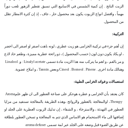
الزيت الناتج . إن كمية الشمس في الاسابيع التي تسبق تقطير الزهور تلعب دوراً
مهماً ، وافضل انواع الزيوت يكون بعد محصول حار ، جاف ، إذ إن كثرة الامطار تقلل
من المحصول
.
التركيبة
:
إن أهم جزء في تركيبة الخزامى هو زيت عطري ، لونه باهت اصفر او اصفر الى اخضر
، او يكاد يكون دون لون ( حسب المحصول ) ، ذو رائحة عطرية مميزة ، وطعم حاد لاذع
و مر بالفم ، و اهم ما يتركب منه هذا الزيت مادة تسمى
: Linalyl acetate
و
Linalool .
وهنالك مادة اخرى
Cineol . Borneol . Pinene .
وبعض
Tannin
، و املاح عضوية
.
استعمالات و فوائد الخزامى الطبية
:
كان يعتقد بأن الخزامى و عطره هوحكر على صناعة العطور الى ان ظهر علم
Aroma
Therapy
، اوالمعالجة بالعطور والروائح ،وهذه الطريقة بالمعالجة تستفيد من مزايا
العطور في التهدئة ، والاسترخاء ، و الشفاء ، إن تدليك الزيوت العطرية على الجلد او
إضافتها الى ماء الاستحمام هو الاساس الذي تتم به المعالجة و تسخن العطور بلطافة
عن طريق الضوء قبل وضعه على الجلد عبر لمة تسمى
aroma defuser .