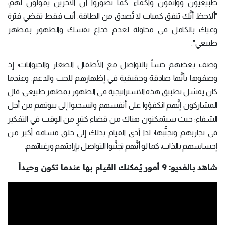
طبيعيون وواثقون وأكفاء. كما تصوروا أنَّ الآخرين يقولون لهم:
"ألاحظ أنَّك تنفق كميات لا تُصدق من الطاقة. أنت فقط تقضي فترة
وعيك بالكامل في محاولة لعدم خداع نفسك والظهور بمظهر
طبيعي".
وصف بعضهم حساً بالتواصل مع الأطفال الصغار والحيوانات؛ إذ
وصفوها بأنَّها صادقة وحقيقية في إظهارهم للحب والدعم. وعندما
كان يفشل تطبيق هذه الاستراتيجية في الظهور بمظهر طبيعي، قال
المشاركون إنَّهم انكفؤوا على أنفسهم وانسحبوا إلى بيوتهم من أجل
الشفاء؛ حيث سيتمكنون هناك من قضاء كثيرٍ من الوقت في التفكير
في تجاربهم وتجنُّبها؛ لذا أدى القيام بذلك إلى خلق مسافة أكبر من
إحساسهم بالذات، كما لو أنَّهم تجنَّبوا التواصل بإرادتهم ورغباتهم.
شاهد بالفديو: 9 أمور يُمكنك القيام بها عندما تكون وحيداً