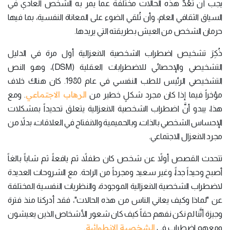
يجب أن تَعُدَّ هذه الحالات مختلفة عما يمر به الشخص العادي في
السياق الثقافي العام، وأن تُلقي الضوء على المعاناة النفسية، بما فيها
حرمان الشخص من العيش بطريقته التي يريدها.
ذُكِرَ تشخيص اضطراب الشخصية الانعزالية أول مرة في الدليل
التشخيصي والإحصائي للاضطرابات العقلية (DSM)، وهو النص
التشخيصي الرئيس للطب النفسي في عام 1980. كان هناك خلاف
الرهاب الاجتماعي
مؤخراً فيما إذا كان مجرد شكلٍ خطير من
. ومع
هذا، يبدو أنَّ اضطراب الشخصية الانعزالية يتعلق تحديداً بمشكلات
الإحساس الشخصي بالذات، وبالحميمية والانفتاح في العلاقات، بدلاً من
مجرد الانعزال الاجتماعي.
تتحدث القصص أولاً عن شخص كان طفلاً، ثم يافعاً، ثم شاباً بالغاً
أصبح وحيداً جداً، وغير سعيد ومجرداً من الراحة. مع الشروحات العديدة
لاضطراب الشخصية الانعزالية الموجودة، والنظريات النفسية المختلفة
عن "لماذا وكيف يعاني الناس من هذه الحالات"، فقد أدركنا منذ فترة
وجيزة أنَّنا لم نكن نفهم حقاً كيف كان شعور الأشخاص الذين يعيشون
الشخصية الانطوائية
ومعهم اضطراب في
.