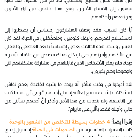
كان هناك مكان للجميع، باستثنائي، فأنا لم أكن مدعواً". لقد كانوا
يتوقون إلى الانتماء للآخرين، ومع هذا يخافون من آراء الآخرين
ودوافعهم وأحكامهم.
أياً كان السبب، فقد وصف المشاركون إحساس أن يضطروا إلى
الاستسلام لقدرهم، والبقاء كتومين، ومتحفِّظين في الحياة؛ لقد كان
العيش وسط هذه الحالات يعطي إحساساً بالبعد العاطفي والعقلي
عن عائلاتهم وأقرانهم. حتى لو كان هناك قصص عن علاقات أسرية
جيدة، فلم يفكر الأشخاص الذين قابلناهم في مشاركة مشكلاتهم التي
واجهوها وهم يكبرون.
لقد أدركوا في وقت متأخر أنَّه يوجد ما يشبه القاعدة بعدم نقاش
المشكلات الشخصية مع العائلة؛ إذ قال أحدهم: "توفي أبي عندما كنت
في التاسعة، ولم نتحدث عن هذا الأمر. وأذكر أنَّ أحدهم سألني عن
حالي، وأجبته فقط بأنَّني على ما يرام".
إقرأ أيضاً:
4 خطوات بسيطة للتخلص من الشعور بالوحدة
الصعوبات في الحياة
كانت التغييرات الهامة تزيد من
؛ إذ تقول إحدى