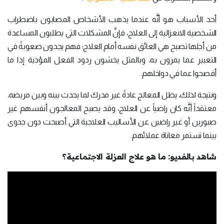
أحد الأسباب هو أنَّه عندما يذهب الأشخاص المصابون باضطراب
الشخصية الانعزالية إلى العلاج، فإنَّ المشكلات التي يطلبون المساعدة
من أجلها تصبح هي العائق نفسه أمام العلاج؛ فهم يجدون صعوبةً في
التعبير عما يمرون به، وبالمثل يخشون ردود الفعل المؤذية إذا ما
أفصحوا عما في دواخلهم.
ونتيجة لذلك، يظل المعالج عادةً غير مدرك لما يحدث بينه وبين مريضه،
معتقداً أنَّه كان راضياً عن العلاج، وقد يصبح المعالجون أنفسهم غير
صبورين أو غير راضين عن الأساليب العلاجية التي أصبحت دون جدوى
بينما تستمر معاناة عملائهم.
شاهد بالفديو: ما هو علاج العزلة الاجتماعية؟