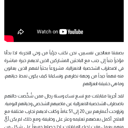
بصفتنا معالجين نفسيين، نحن نكتب جزئياً من وحي التجربة؛ لذا بدأنا
مؤخراً جنباً إلى جنب مع الباحثين المشاركين الذين لديهم خبرة مباشرة
في اضطراب الشخصية الانعزالية، مشروعاً بحثياً لفهم الذين يعانون
منه فهماً جيداً من وجهة نظرهم، وتساءلنا كيف يكون نمط حياتهم،
وما هي حقيقة انعزالهم.
لقد أجرينا مقابلات مع تسع نساء وستة رجال ممن شُخِّصت حالتهم
باضطراب الشخصية الانعزالية عن ماضيهم الشخصي وحياتهم اليومية.
وتراوحت أعمارهم بين 20 إلى 51 عاماً، وكانت لديهم تجارب مختلفة مع
العلاج. أكمل بعضهم تعليمه وعثر على وظيفة؛ ومع ذلك، لم يكن أيٌّ
منهم يعمل وقت إجراء المقابلات؛ لذا حصلوا جميعاً على شكلٍ من