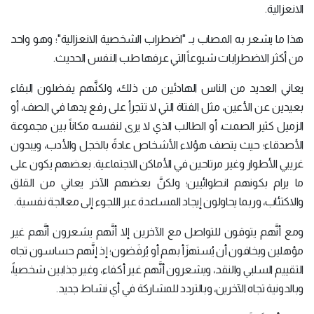
الانعزالية.
هذا ما يشعر به المصاب بـ "اضطراب الشخصية الانعزالية"؛ وهو واحد
من أكثر الاضطرابات شيوعاً التي عرفها طب النفس الحديث.
يعاني العديد من الناس الهادئين من ذلك، ولكنَّهم يفضلون البقاء
بعيدين عن الأعين، مثل الفتاة التي لا تتجرأ على رفع يدها في الصف، أو
الزميل كثير الصمت، أو الطالب الذي لا يرى لنفسه مكاناً بين مجموعة
الأصدقاء؛ حيث يتصف هؤلاء الأشخاص عادةً بالخجل والأدب، ويبدون
غريبي الأطوار وغير مرتاحين في الأماكن الاجتماعية. بعضهم يكون على
ما يرام بكونهم انطوائيين؛ ولكنَّ بعضهم الآخر يعاني من القلق
والاكتئاب، وربما يحاولون إيجاد المساعدة عبر اللجوء إلى معالجة نفسية.
ومع أنَّهم يتوقون للتواصل مع الآخرين إلا أنَّهم يشعرون أنَّهم غير
مؤهلين ويخافون أن يُستهزَأ بهم أو يُرفَضون؛ إذ إنَّهم حساسون تجاه
التقييم السلبي والنقد، ويشعرون أنَّهم غير أكفاء، وغير جذابين شخصياً،
وبالدونية تجاه الآخرين، وبالتردد للمشاركة في أي نشاط جديد.