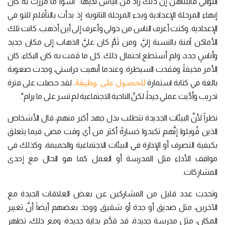
اللواتي قابلناهن إنَّ ذلك زاد من اليأس لديها: "أسوأ ما مررت به كان
إنهاء المرحلة الإعدادية وبدء المرحلة الثانوية؛ إذ بدأت بالتأقلم للتو في
الإعدادية. وكنت أعرف الناس من حولي وأعرف إلى أين أذهب. كانت تلك
الأماكن آمنة بالنسبة إليَّ. ومن ثَمَّ كان عليَّ الذهاب إلى مكان جديد
وأناسٍ جدد، ولم أستطع احتمال ذلك. كل ما قمت به كان البكاء، كان
الأمر مخيفاً، وفقدت السيطرة. وعندما أنهيت دراستي، وجدت صعوبة
للحصول على وظيفة
بالغة في كتابة استمارة
. لقد حصلت على فترة
تدريب وأدَّيت عملي جيداً، لكنَّ الناحية الاجتماعية لم تسر على ما يرام".
نظراً لأنَّ البيئات الجديدة تتطلب بذل جهد أكبر منهم، قال الأشخاص
الذين قُوبِلوا إنَّهم تكبدوا خسارةً أكثر من أي وقت مضى فيما يتعلق
بكيفية التصرف أو الإدارة في البيئات الاجتماعية والحميمة، وكذلك في
مواقف الأداء مثل المدرسة أو العمل كما هو الحال مع إحدى
المشارِكات.
وتحدث عدد قليل من المشاركين عن بعض العلاقات الجيدة مع
الآخرين، مثل صديق أو جدة أو شقيق. ووجد بعضهم أيضاً أنَّ تغيير
المكان، مثل مدرسة جديدة، قد قدَّم بداية جديدة؛ ومع ذلك، تظهر