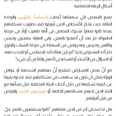
أشكال الرعاية الاجتماعية.
إحساساً بالبؤس
جميع القصص التي سمعناها أعطت
والوحدة
القاتلة؛ حيث يتذكر الأشخاص الذين قُوبِلوا كيف تطورت مشكلاتهم
عندما كانوا صغاراً. تشترك القصص في أنَّها ظهرت أولاً في مرحلة
الطفولة، ثم بعد أن أصبحوا يافعين، وفي النهاية يصبحون وحيدين
وتائهين وحزينين ومحرومين من السعادة في مرحلة الشباب والبلوغ.
ذكر أحد المشاركين لدينا: "لم يكن هناك أحد للاعتناء بي، أو للتحدث معه،
أو للسؤال عن الأشياء، أو لمساعدتي لأصبح واثقاً من أي شيء".
مع أنَّ بعض المشاركين اعتقدوا أنَّ صفاتهم الشخصية أو عوامل
الوراثة يمكن أن تكون قد ساهمت في مشكلاتهم، فقد تحدثوا جميعاً
عن كيفية تشكيلها من خلال أحداث الحياة المختلفة، مثل نشأتها مع
تعرضهم للتنمر
الآباء الذين لديهم مشكلاتهم الخاصة، أو
والرفض
من قبل أقرانهم.
قال لنا شخص آخر من الذين قابلناهم: "كانوا يستمتعون بالتنمر عليَّ.