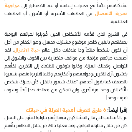
مواجهة
مشكلاتهم دائماً مع تغييرات إضافية أو عند الاضطرار إلى
تجربة الانفصال
في العلاقات الأسرية أو الأقران أو العلاقات
العاطفية.
في الشرح الذي قدَّمه الأشخاص الذين قُوبِلوا لحياتهم اليومية
بصفتهم بالغين ظهر موضوع مشترك مذهل، وهو الكفاح من أجل
حياة الانعزال
أن تكون شخصاً منتجاً وذا علاقات داخل عالم
. لقد
أصبحت حياتهم مؤلفة من مواقف متضاربة بين الخوف والشوق إلى
التواصل، وكذلك العزلة. وكانوا يتوقون للانتماء إلى الآخرين، لكنَّهم
يخشون آراء الآخرين ودوافعهم وأفكارهم. وكلما اقتربوا منهم، شعروا
بالضعف كما يقول أحدهم: "هناك شعور بالثقل، كأن يخبرك شخص
بأنَّك الآن وحيد مرة أخرى، ولن تتمكن من معالجة هذا أبداً؛ وسوف
تموت وحيداً.
إقرأ أيضاً:
6 طرق لتعرف أهمية العزلة في حياتك
من الأساليب التي قال المشاركون فيها إنَّهم حاولوا العثور على التقبل
كان من خلال محاولة التوافق، وقد فعلوا ذلك من خلال التظاهر بأنَّهم