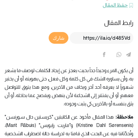
حفظ المقال
رابط المقال
Article Link
شارك
أن يكون المرء وحيداً جداً بحيث يعجز عن إيجاد الكلمات لوصف ما يشعر
به، وأن يساوره الشك في كل كلمة وكل فعل، حتى بهويته، أو أن يختبر
شعوراً لا يعرفه أحد آخر ويخاف من الآخرين، ومع هذا يتوق للتواصل
معهم؛ أو أن يفتقر إلى الشجاعة لأن ينهض ويفصح عما بداخله، أو أن
يثق بنفسه أو بالآخرين كي يثبت وجوده:
ملاحظة:
هذا المقال مأخوذ عن الكاتبتين "كريستين دال سورنسن"
(Kristine Dahl Sørensenis) و"ماريت رابويس" (Marit Råbuis)،
وتُحدِّثاننا فيه عن البحث الذي قامتا به لدراسة حالة اضطراب الشخصية