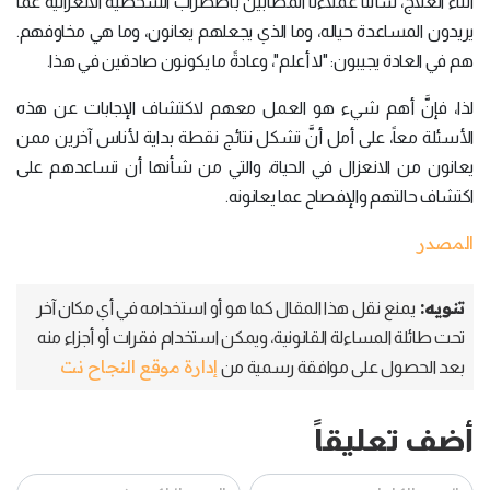
أثناء العلاج، سألنا عملاءنا المصابين باضطراب الشخصية الانعزالية عما
يريدون المساعدة حياله، وما الذي يجعلهم يعانون، وما هي مخاوفهم.
هم في العادة يجيبون: "لا أعلم"، وعادةً ما يكونون صادقين في هذا.
لذا، فإنَّ أهم شيء هو العمل معهم لاكتشاف الإجابات عن هذه
الأسئلة معاً، على أمل أنَّ تشكل نتائج نقطة بداية لأناس آخرين ممن
يعانون من الانعزال في الحياة، والتي من شأنها أن تساعدهم على
اكتشاف حالتهم والإفصاح عما يعانونه.
المصدر
تنويه:
يمنع نقل هذا المقال كما هو أو استخدامه في أي مكان آخر
تحت طائلة المساءلة القانونية، ويمكن استخدام فقرات أو أجزاء منه
إدارة موقع النجاح نت
بعد الحصول على موافقة رسمية من
أضف تعليقاً