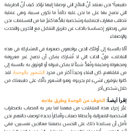
طبيعياً؟ نحن نعتقد أنَّ النتائج التي توصلنا إليها تؤكد كيف أنَّ الطريقة
التي نصبح بها على ما نحن عليه دائماً ما تكون نسبية، وهي عملية
تتطلب مهارات اجتماعية وشخصية يَعُدُّها كثيرٌ منا من المسلمات. نحن
ننمي ونطور إحساسنا بالذات عن طريق التفاعل مع الآخرين والتحدث
والإصغاء.
أمَّا بالنسبة إلى أولئك الذين يواجهون صعوبة في المشاركة في هذه
التبادلات، فإنَّ الذات التي لا تُشارك يمكن أن تصبح غير معروفة
ومجهولة ومخيفة وتُعَدُّ شيئاً لا يمكن قبوله أو الوثوق به. بالنسبة إلى
الشعور بالوحدة
من قابلناهم، كان البقاء وحيداً أكثر من مجرد
. لقد
كانوا يتوقون لشيء لم يجربوه: وهو الشعور بأنَّك على طبيعتك من
خلال شخص آخر.
إقرأ أيضاً:
الخوف من الوحدة وطرق علاجه
غيَّر إجراء هذه المقابلات من فهمنا لما يمر به المصاب باضطراب
الشخصية الانعزالية، وأعطانا صفات وأفكاراً جديدة لوصف حالتهم. نحن
نأمل أن يساعدنا ذلك على التحسن بصفتنا معالجين نفسيين؛ ففي