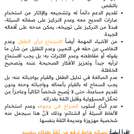
بالنقص.
تقديم الدعم دائماً له وتشجيعه والإكثار من استخدام
عبارات المديح معه وعدم التركيز على صفاته السيئة،
فبدلاً من التركيز على توبيخه، يمكن مدحه على أفعاله
الجيدة.
من الأشياء المهمة أيضاً
الاستماع لرأي الطفل
وعدم
التغاضي عن حقه في التعبير، وعدم التقليل من شأن ما
يقوله أو مقاطعته وعدم الاكتراث به؛ بل يجب الاستماع
لرأيه جيداً وتعزيز الأفكار الصحيحة عنده وتصحيح
الخاطئة.
عدم المبالغة في تدليل الطفل والقيام بواجباته عنه؛ بل
يجب السماح له بالقيام بأعماله وواجباته وحده ودون
تقديم مساعدة، حتى لا يُصبِح شخصاً اتكالياً وعاجزاً عن
تحمُّل المسؤولية وقليل الثقة بقدراته.
عدم اتِّباع أسلوب
الصراخ في وجهه
، وعدم استخدام
الألفاظ السيئة أو الشتائم؛ وذلك لأنَّ هذا سيجعل منه
شخصية مهزوزة وعديمة الثقة بنفسها.
إقرأ أيضاً:
نصائح هامة ترفع من ثقة طفلك بنفسه