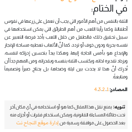
في الختام:
الثقة بالنفس من أهم الأمور التي يجب أن نعمل على زرعها في نفوس
أطفالنا، وكما رأينا اللعب من أهم الطرائق التي يمكن استخدامها في
سبيل تحقيق ذلك؛ فالطفل من خلال اللعب يأخذ فرصة التعبير عن
نفسه بحرية ودون خوف أو تردد، كما أنَّ الألعاب تعطيه مساحة للإنجاز
والإبداع هو بأمس الحاجة إليها، وهكذا يبدأ بتحسين إدراكه لنفسه،
ويزداد تقديره لذاته، ويكتسب الثقة بنفسه وبقدراته، ومن المهم جداً أن
نُدرِك أنَّ هذا لا يحدث بين ليلة وضحاها؛ بل يحتاج صبراً وتصميماً
ومتابعةً.
المصادر:
1
2
3
4
،
،
،
تنويه:
يمنع نقل هذا المقال كما هو أو استخدامه في أي مكان آخر
تحت طائلة المساءلة القانونية، ويمكن استخدام فقرات أو أجزاء منه
إدارة موقع النجاح نت
بعد الحصول على موافقة رسمية من