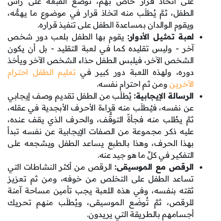
على اتخاذ قرار خاص بهم، تُوضَع القبعة على رأس
الطفل، ثمَّ يُطلَب منه اتخاذ قرار في موضوع ما يهمُّه،
ويقوم الوالدان بمساعدة الطفل على تنفيذ قراره.
لعبة تمثيل الأدوار:
يقوم بها الطفل بلعب دور شخص
آخر - وليس تقليده كما في لعبة التقليد - بل أن يكون
الشخص الآخر، فيلبس الطفل حذاء الشخص الآخر ويأخذ
دوره، ولهذه اللعبة دور كبير في
تعليم الطفل احترام
الآخرين
ومن ثم احترام نفسه.
الرسالة الإيجابية:
يُطلَب من الطفل تقديم وصف إيجابي
عن نفسه، فيُطلَب منه قراءة الأحرف الأبجدية في عقله،
ثمَّ يطُلب منه فجأةً التوقُّف، والحرف الذي يقف عنده،
عليه ذكر مجموعة من الصفات الإيجابية عن نفسه تبدأ
بهذا الحرف، وهذا بالطبع يساعد الطفل ويشجعه على
التفكير في كلِّ ما هو جيد عنه.
الرقص مع الموسيقى:
الرقص من أكثر النشاطات التي
تساعد الطفل على التخلص من خوفه، ومن ثم تعزيز
ثقته بنفسه، وفي هذه اللعبة يجب تأمين مساحة آمنة
للرقص، ثمَّ تُوضَع الموسيقى، ويُطلَب منهم تحريك
أجسامهم بالطريقة التي يريدون.