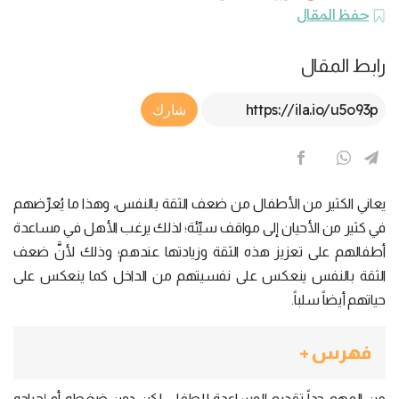
حفظ المقال
رابط المقال
Article Link
شارك
يعاني الكثير من الأطفال من ضعف الثقة بالنفس، وهذا ما يُعرِّضهم
في كثير من الأحيان إلى مواقف سيِّئة؛ لذلك يرغب الأهل في مساعدة
أطفالهم على تعزيز هذه الثقة وزيادتها عندهم؛ وذلك لأنَّ ضعف
الثقة بالنفس ينعكس على نفسيتهم من الداخل كما ينعكس على
حياتهم أيضاً سلباً.
فهرس +
من المهم جداً تقديم المساعدة للطفل، لكن دون ضغطه أو إحراجه