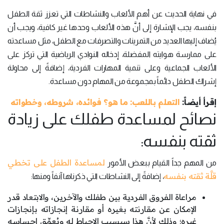
في نهاية الحديث عن أهم الألعاب والنشاطات التي تعزز ثقة الطفل
بنفسه، يجب الإشارة إلى أنَّ هذه الألعاب وحدها غير كافية، ويجب أن
يُضاف إليها العديد من التمرينات والتصرفات مع الطفل، مثل مساعدته
على ممارسة هوايته المفضلة، إدخاله النوادي الرياضية التي تركز على
الألعاب الجماعية وعلى تنمية المهارات الفردية، إضافةً إلى محاولة
إشراك الطفل دائماً بمجموعة من المهام دون مساعدة.
إقرأ أيضاً:
التعلم باللعب: ما هو؟ فوائده، شروطه، وخطواته
نصائح لمساعدة طفلك على زيادة
ثقته بنفسه:
لمساعدة الطفل على تخطي
من المهم جداً القيام ببعض الأمور
قلَّة ثقته بنفسه
، إضافةً إلى النشاطات التي ذكرناها آنفاً ومنها:
مراعاة الفروق الفردية بين طفلك والآخرين، والابتعاد قدر
الإمكان عن مقارنته بغيره أو مقارنة إنجازاته بإنجازات
غيره؛ وذلك لأنَّ هذا سيسبب الإحباط له ويُعمِّق إحساسه