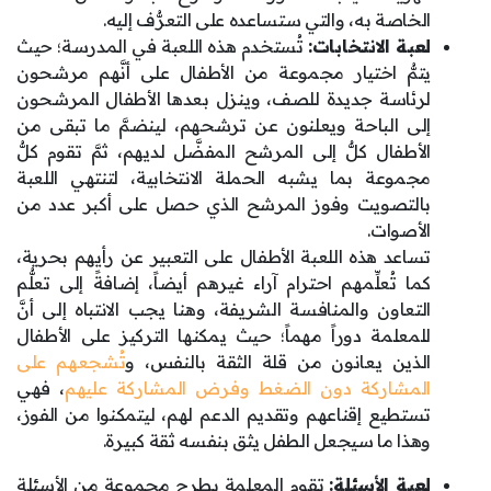
الخاصة به، والتي ستساعده على التعرُّف إليه.
لعبة الانتخابات:
تُستخدم هذه اللعبة في المدرسة؛ حيث
يتمُّ اختيار مجموعة من الأطفال على أنَّهم مرشحون
لرئاسة جديدة للصف، وينزل بعدها الأطفال المرشحون
إلى الباحة ويعلنون عن ترشحهم، لينضمَّ ما تبقى من
الأطفال كلٌّ إلى المرشح المفضَّل لديهم، ثمَّ تقوم كلُّ
مجموعة بما يشبه الحملة الانتخابية، لتنتهي اللعبة
بالتصويت وفوز المرشح الذي حصل على أكبر عدد من
الأصوات.
تساعد هذه اللعبة الأطفال على التعبير عن رأيهم بحرية،
كما تُعلِّمهم احترام آراء غيرهم أيضاً، إضافةً إلى تعلُّم
التعاون والمنافسة الشريفة، وهنا يجب الانتباه إلى أنَّ
للمعلمة دوراً مهماً؛ حيث يمكنها التركيز على الأطفال
الذين يعانون من قلة الثقة بالنفس، و
تُشجعهم على
المشاركة دون الضغط وفرض المشاركة عليهم
، فهي
تستطيع إقناعهم وتقديم الدعم لهم، ليتمكنوا من الفوز،
وهذا ما سيجعل الطفل يثق بنفسه ثقة كبيرة.
لعبة الأسئلة:
تقوم المعلمة بطرح مجموعة من الأسئلة