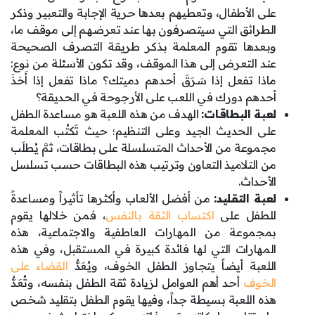
على الأطفال، وتعطيهم بعدها حرية الإجابة والتعبير وذكر
الطرائق التي سيتصرفون بها عند تعرضهم إلى موقف ما،
وبعدها تقوم المعلمة بذكر طريقة التصرف الصحيحة
عند التعرض إلى هذا الموقف، وقد تكون الأسئلة من نوع:
ماذا تفعل إذا سَرَقَ أحدهم دميتك؟ ماذا تفعل إذا أَخذَ
أحدهم دورك في اللعب على الأرجوحة في الحديقة؟
لعبة البطاقات:
الهدف من هذه اللعبة هو مساعدة الطفل
على الحديث الجيد وعلى التنظيم؛ حيث تَكتُب المعلمة
مجموعة من الأحداث المتسلسلة على بطاقات، ثمَّ يُطلَب
من التلاميذ التعاون وترتيب هذه البطاقات حسب تسلسل
الأحداث.
لعبة التقليد:
من أفضل الألعاب وأكثرها تأثيراً ومساعدةً
للطفل على
اكتساب الثقة بالنفس
، فمن خلالها يقوم
بمجموعة من المهارات العاطفية والاجتماعية، هذه
المهارات التي لها فائدة كبيرة في المستقبل، وفي هذه
اللعبة أيضاً يتجاوز الطفل الخوف، ويُعَدُّ
القضاء على
الخوف
أحد أهم العوامل لزيادة ثقة الطفل بنفسه، وتُعَدُّ
هذه اللعبة بسيطة جداً، وفيها يقوم الطفل بتقليد شخص