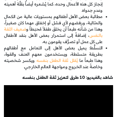
إنجاز كل هذه الأعمال وحده، كما يُشعره أيضاً بقلَّة أهميته
وعدم جدواه.
مطالبة بعض الأهل أطفالهم بمستويات عالية من الكمال
والمثالية، ورفضهم لأي فشل أو إخفاق مهما كان صغيراً،
وهذا من شأنه طبعاً أن يخلقَ طفلاً مُحبَطاً و
ضعيف الثقة
بالنفس
، إضافةً إلى استمرار بعض الأهل بنقد الأطفال
على كل عمل أو تصرُّف يقومون به.
التسلُّط: يميل بعض الأهل إلى التعامل مع أطفالهم
بطريقة متسلطة، ويستخدمون معهم العنف والقوة،
وهذا طبعاً ما
يُقلل ثقة الطفل بنفسه
ويكسر شخصيته
وخاصةً عند الخروج ومواجهة العالم الخارجي.
شاهد بالفيديو: 10 طرق لتعزيز ثقة الطفل بنفسه