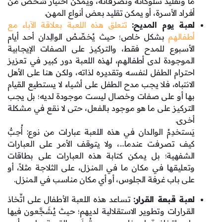
ما وتقليد سلوكاته وتصرفاته، ويمكن اختيار شخص من
أفراد الأسرة، أو يمكن تقليد بعض أنواع المهن.
لعبة يوم المديح:
تتعلق هذه اللعبة بعلاقة الآباء مع
أطفالهم
بشكل خاص؛ حيث يُخصِّصُ الوالِدان أحد أيام
الأسبوع للمدح فقط، والتركيز على الصفات الإيجابية
الموجودة لدى أطفالهم، لهذه اللعبة دور كبير في تعزيز
احترام الطفل لنفسه وتقديره لذاته، ولكن هنا على الأهل
الانتباه، فلا يجب مدح الطفل على أشياء لا يستطيع القيام
بها أو على صفات وخصال ليست موجودة لديه؛ بل يجب
التركيز على ما هو موجود بالفعل، حتى لا نقع في مشكلة
أخرى.
يَستخدِمُ الوالدان في هذه اللعبة عبارات من نوع: أُحِبُّ
كيف تصرفت عندما…، ولا يتوقف الأمر على العبارات
الشفهية؛ بل يمكن كتابة هذه العبارات على بطاقات
وتعليقها في مكان ما في المنزل، على الثلاجة مثلاً، أو
على باب غرفة الجلوس، أو أي مكان مناسب في المنزل.
لعبة قبعة القرار:
تساعد هذه اللعبة الأطفال على اتِّخاذ
القرارات وتطوير الاستقلالية لديهم؛ حيث يُشَجَّعون فيها