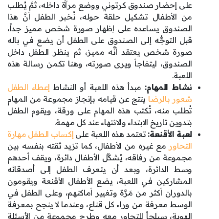
على إحضار صندوق كرتوني ووضع مرآة داخله، ثمَّ يُطلب
من الأطفال تشكيل حلقة حوله، نُخبر الطفل أنَّ هذا
الصندوق يساعده على إظهار صورة شخص مميز جداً،
قبل التوجُّه إلى الصندوق على الطفل أن يضع في باله
صورة شخص يعتقد أنَّه مميز، ثم ينظر الطفل داخل
الصندوق، ليتفاجأ ويرى صورته، وهنا تكمن رسالة هذه
اللعبة.
نشاط المهام:
مبدأ هذه اللعبة أو النشاط
إعطاء الطفل
شعور بالرضا
ينتج عن قيامه بإنجاز مجموعة من المهام
تُطلب منه، تُكتب هذه المهام على ورقة، ويقوم الطفل
بتدوين تاريخ الابتداء والانتهاء عند كل مهمة.
لعبة الأقنعة:
تعتمد هذه اللعبة على
إكساب الطفل مهارة
التحاور
مع غيره من الأطفال، كما تزيد ثقته بنفسه بين
مجموعة من رفاقه، يُشكِّل الأطفال دائرة، ويقف أحدهم
وسط الدائرة، وبعد أن يتعرف الطفل إلى أصدقائه
المشاركين في اللعبة، يضع الأطفال الأقنعة ويقومون
بالدوران أكثر من مَرَّة وتغيير أماكنهم، وعلى الطفل في
الوسط معرفة من وراء كل قناع، وعندما لا ينجح بمعرفة
الهوية، سيلجأ للتحاور معه وطرح مجموعة من الأسئلة