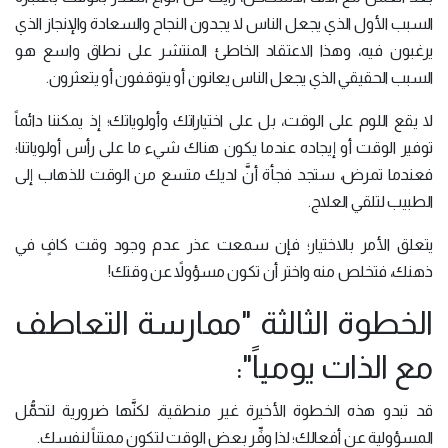
السبب الأول الذي يجعل الناس لا يجدون النجاح والسعادة والإنجاز الذي
يرغبون فيه، وهذا الاعتقاد الخاطئ المنتشر على نطاق واسع هو
السبب الحقيقي الذي يجعل الناس يعانون أو يتوقفون أو يتعثرون.
لا يقع اللوم على الوقت، بل على اختياراتك وأولوياتك؛ إذ يمكننا دائماً
توفير الوقت أو إيجاده عندما يكون هناك شيء ما على رأس أولوياتنا؛
فعندما تمرض، ستجد فجأة أنَّ لديك متسع من الوقت للذهاب إلى
الطبيب لتلقي العلاج.
يتعلق الأمر بالاختيار؛ فإن سمعت عذر عدم وجود وقت كافٍ في
ذهنك، فتخلص منه واختر أن تكون مسؤولاً عن وقتك!
الخطوة الثالثة "ممارسة التعاطف
مع الذات يومياً":
قد تبدو هذه الخطوة الأخيرة غير منطقية، لكنَّها ضرورية لتحمُّل
المسؤولية عن أفعالك؛ لذا وفِّر بعض الوقت لتكون ممتناً لنفسك.