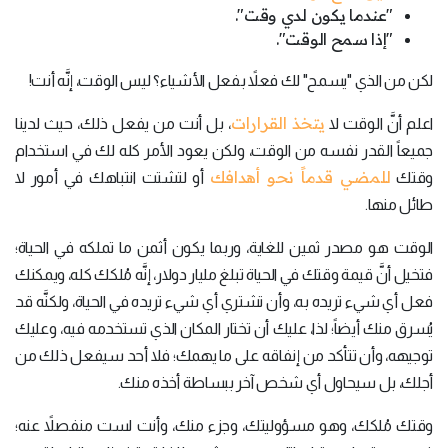
"عندما يكون لدي وقت".
"إذا سمح الوقت".
لكن من الذي "يسمح" لك فعلاً بفعل الأشياء؟ ليس الوقت، إنَّه أنت!
يتخذ القرارات
اعلم أنَّ الوقت لا
، بل أنت من يفعل ذلك، حيث لدينا
جميعاً القدر نفسه من الوقت، ولكن يعود الأمر كله لك في استخدام
للمضي قدماً نحو أهدافك
وقتك
أو لتشتت انتباهك في أمور لا
طائل منها.
الوقت هو مصدر ثمين للغاية، وربما يكون أثمن ما تملكه في الحياة؛
فتخيل أنَّ قيمة وقتك في الحياة تبلغ مليار دولار، إنَّه مُلكك كله، ويمكنك
فعل أي شيء تريده به، وأن تشتري أي شيء تريده في الحياة، ولكنَّه قد
يُسرق منك أيضاً؛ لذا، عليك أن تختار المكان الذي تستخدمه فيه، وعليك
توجيهه، وأن تتأكد من إنفاقه على ما يهمك؛ فلا أحد سيفعل ذلك من
أجلك، بل سيحاول أي شخص آخر ببساطة أخذه منك.
وقتك مُلكك، وهو مسؤوليتك، وجزء منك، وأنت لست منفصلاً عنه؛