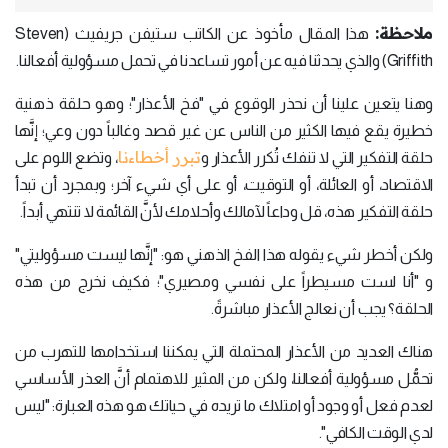
ملاحظة:
هذا المقال مأخوذ عن الكاتب ستيفن جريفيث (Steven
Griffith) والذي يحدثنا فيه عن أمور تساعدنا في تحمل مسؤولية أفعالنا.
وهنا يتعين علينا أن نحذر الوقوع في "فخ الأعذار"؛ وهو حلقة ذهنية
خطيرة يقع فيها الكثير من الناس عن غير قصد وغالباً دون وعي؛ إنَّها
تبرر أخطاءنا
حلقة التفكير التي لا تنفك تُكرر الأعذار و
، وتضع اللوم على
الاقتصاد، أو العائلة، أو التوقيت، أو على أي شيء آخر؛ وبمجرد أن تبدأ
حلقة التفكير هذه، قل وداعاً لآمالك وأحلامك لأنَّ القائمة لا تنتهي أبداً.
ولكن أخطر شيء يقوله هذا الفخ الذهني هو: "إنَّها ليست مسؤوليتي"
و "أنا لست مسيطراً على نفسي ومصيري"؛ فكيف نخرج من هذه
الحلقة؟ يجب أن نعالج الأعذار مباشرةً.
هناك العديد من الأعذار المحتملة التي يمكننا استخدامها للتهرب من
تحمُّل مسؤولية أفعالنا، ولكن من المثير للاهتمام أنَّ العذر الأساسي
لعدم فعل أو وجود أو امتلاك ما تريده في حياتك هو هذه العبارة: "ليس
لدي الوقت الكافي".