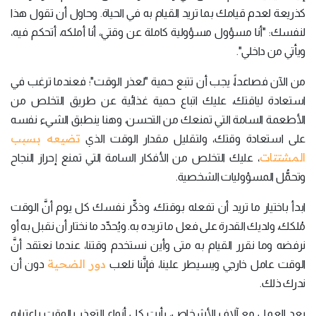
كذريعة لعدم قيامك بما تريد القيام به في الحياة. وحاول أن تقول هذا
لنفسك: "أنا مسؤول مسؤولية كاملة عن وقتي، أنا أملكه، أتحكم فيه،
ويأتي من داخلي".
من الآن فصاعداً، يجب أن تتبع حمية "لعذر الوقت"؛ فعندما ترغب في
استعادة لياقتك، عليك اتباع حمية غذائية عن طريق التخلص من
الأطعمة السامة التي تمنعك من التحسن، وهنا ينطبق الشيء نفسه
تضيعه بسبب
على استعادة وقتك، ولتقليل مقدار الوقت الذي
المشتتات
، عليك التخلص من الأفكار السامة التي تمنع إحراز النجاح
وتحمُّل المسؤوليات الشخصية.
ابدأ باختيار ما تريد أن تفعله بوقتك، وذكِّر نفسك كل يوم أنَّ الوقت
مُلكك، ولديك القدرة على فعل ما تريده به. ويُحدِّد ما نختار أن نقبل به أو
نرفضه وما نقرر القيام به متى وأين نستخدم وقتنا، عندما نعتقد أنَّ
دور الضحية
الوقت عامل خارجي ويسيطر علينا، فإنَّنا نلعب
دون أن
ندرك ذلك.
بعد العمل مع آلاف الأشخاص، رأيت كل أنواع التعذر بالوقت باعتباره