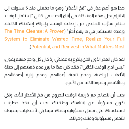
هذا هو أهم عذر في "فخ الأعذار" وهو ما دفعني منذ 5 سنوات إلى
الالتزام بحل هذه المشكلة في أثناء البحث في كتابي "استثمار الوقت:
نظام مجرَّب للتخلص من إضاعة الوقت، وإدراك إمكاناتك الكاملة،
The Time Cleanse: A Proven
وإعادة الاستثمار في ما يهم أكثر" (
System to Eliminate Wasted Time, Realize Your Full
Potential, and Reinvest in What Matters Most
).
لقد كان العذر الأول الذي يتذرع به عملائي؛ إذ كان كل واحدٍ منهم يقول:
"ليس لدي الوقت الكافي!"، فقد كان هذا ما يبرر عدم ذهابهم إلى صالة
الألعاب الرياضية، وعدم تنمية أعمالهم، وعدم زيارة أصدقائهم
وعائلاتهم، وغيرها الكثير من الأمور.
يجب أن نتصالح مع ذريعة الوقت للخروج من فخ الأعذار للأبد، ولكي
تكون مسؤولاً عن انتباهك وطاقتك، يجب أن تتخذ خطوات
لمساعدتك على تحمل مسؤولية وقتك. فيما يلي 3 خطوات بسيطة
لتتحمل مسؤولية وقتك وحياتك.