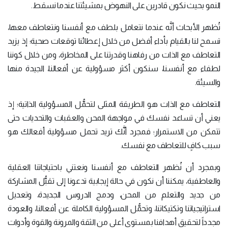
النمو بحيث نكون قادرين على النهوض بمشيئتنا عندما نسقط.
تُظهر الأبحاث أنَّه عندما نتعامل بلطف مع أنفسنا ونتعاطف معها،
تسمح لنا بالقيام بأداء أفضل من خلال إعطائنا توقعات صحية؛ إذ يزيد
التعاطف مع الذات من رفاهنا وقدرتنا على المخاطرة، ومن خلال كوننا
لطفاء مع أنفسنا، سنكون أكثر مسؤولية عن أفعالنا، الجيدة منها
والسيئة.
التعاطف مع الذات هو الطريقة المثلى لتحمُّل المسؤولية الذاتية؛ إذ
يعني أن تساعد نفسك في مواجهة المحن والعقبات والتحديات حتى
تتمكن من الاستمرار؛ فمجرد أنَّك تريد تحمل مسؤولية أفعالك هو
سبب كافٍ للتعاطف مع نفسك.
وبمجرد أن نُظهر التعاطف مع أنفسنا ونعتني باحتياجاتنا العقلية
والعاطفية، يمكننا أن نكون في حالة إيجابية تدعونا إلى تقبُّل المشاركة
من جديد والتعلم من المحن، ودمج الدروس الجديدة، وتعديل
استراتيجياتنا وتكتيكاتنا، وتحمُّل المسؤولية الكاملة عن أفعالنا، والعودة
مجدداً لتحقيق أهدافنا بمستوى أعلى من الثقة والمرونة والقوة وأدوات