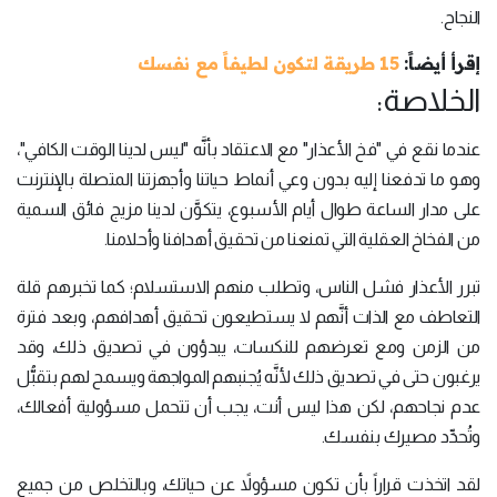
النجاح.
إقرأ أيضاً:
15 طريقة لتكون لطيفاً مع نفسك
الخلاصة:
عندما نقع في "فخ الأعذار" مع الاعتقاد بأنَّه "ليس لدينا الوقت الكافي"،
وهو ما تدفعنا إليه بدون وعي أنماط حياتنا وأجهزتنا المتصلة بالإنترنت
على مدار الساعة طوال أيام الأسبوع، يتكوَّن لدينا مزيج فائق السمية
من الفخاخ العقلية التي تمنعنا من تحقيق أهدافنا وأحلامنا.
تبرر الأعذار فشل الناس، وتطلب منهم الاستسلام؛ كما تخبرهم قلة
التعاطف مع الذات أنَّهم لا يستطيعون تحقيق أهدافهم، وبعد فترة
من الزمن ومع تعرضهم للنكسات، يبدؤون في تصديق ذلك، وقد
يرغبون حتى في تصديق ذلك لأنَّه يُجنبهم المواجهة ويسمح لهم بتقبُّل
عدم نجاحهم، لكن هذا ليس أنت، يجب أن تتحمل مسؤولية أفعالك،
وتُحدِّد مصيرك بنفسك.
لقد اتخذت قراراً بأن تكون مسؤولاً عن حياتك، وبالتخلص من جميع