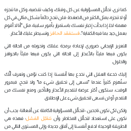
كما ترى، تحمُّل المسؤولية عن كل وقتك، وكيف تقضيه، وكل ما تنجزه
أو لا تنجزه، يمثل الكثير من الضغط؛ فلن تنجح دائماً بشكل مثالي في كل
مهمة؛ لذا، إذا بدأت إخبار نفسك باستمرار بأمور سلبية، مثل "أنا لا أقوم
فستفقد الحافز
بعمل جيد بما فيه الكفاية"،
وتسيطر عليك الأعذار.
التعزيز الإيجابي ضروري لإعادة برمجة عقلك وتحويله من الحالة التي
يكون فيها مليئاً بالأعذار إلى الحالة التي يكون فيها مليئاً بالحوافز
والحلول.
إليك خدعة العقل التي نخدع بها أنفسنا: إذا كنت تؤمن وتعرف أنَّك
ستُهزم كثيراً عندما "تسعى إلى تحقيق شيء ما" ولا تنجح، فبمرور
الوقت، ستكون أكثر عرضة لتقديم الأعذار والتأخير، ومنع نفسك من
التقدم؛ أو لن تسعى لتحقيق شيء على الإطلاق.
ولكن لكي نكون ناجحين -لتحمُّل المسؤولية الكاملة عن أفعالنا- يجب أن
نتقبَّل الفشل
نكون على استعداد لتحمُّل المخاطر وأن
؛ فهذه هي
الطريقة الوحيدة لدفع أنفسنا إلى آفاق جديدة وإلى المستوى التالي من