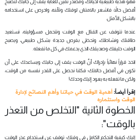
فهو هدية طبيعية لحياتك، ومصدر ثمين للغاية يقف إلى جانبك لتصبح
أفضل حالاً؛ فاشعر بالامتنان لوقتك وثمِّنه، واحرص على استخدامه
بالشكل الأمثل.
عندما تتوقف عن القتال مع الوقت وتتحمل مسؤوليته، تستعيد
طاقتك ونشاطك، وتحظى بفرص جديدة بشكل طبيعي، ويصبح
الوقت حليفك وصديقك الذي يدعمك في كل ما تفعله.
اتخذ قراراً نهائياً بإدراك أنَّ الوقت يقف إلى جانبك ويساعدك على أن
تكون في أفضل حالاتك؛ فكلنا نحصل على القدر نفسه من الوقت،
ولكن ما تفعله به يعود إليك وحدك!
إقرأ أيضاً:
أهمية الوقت في حياتنا وأهم النصائح لإدارة
الوقت واستثماره
الخطوة الثانية "التخلص من التعذر
بالوقت":
إليك كيفية التحكم الكامل في وقتك: توقف عن استخدام عذر الوقت