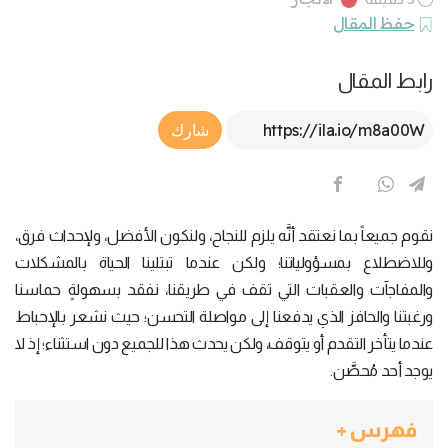
حفظ المقال
رابط المقال
Article Link
شارك
نقوم جميعاً بما نعتقد أنَّه يلزم للنجاح، ولنكون الأفضل، ولإحداث فرق،
وللاضطلاع بمسؤولياتنا؛ ولكن عندما تبتلينا الحياة بالمشكلات
والمفاجآت والعقبات التي تقف في طريقنا، نفقد بسهولةٍ حماسنا
ورغبتنا والحافز الذي يدفعنا إلى مواصلة التحسن؛ حيث نشعر بالإحباط
عندما يتأخر التقدم أو يتوقف، ولكن يحدث هذا للجميع دون استثناء؛ إذ لا
يوجد أحد مُحصَّن.
فهرس +