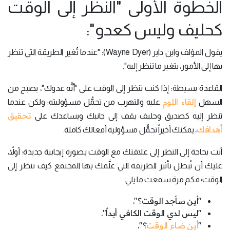
الخطوة الأولى "النظر إلى الوقت
كحليف وليس كعدو":
يقول المؤلف واين داير (Wayne Dyer): "عندما تُغير الطريقة التي تنظر
بها إلى الأمور، يتغير ما تنظر إليه".
القاعدة بسيطة: إذا كنت تنظر إلى الوقت على "أنَّه عدوك"، يصبح من
إلقاء اللوم
السهل
عليه والتهرب من تحمُّل مسؤوليته؛ ولكن عندما
تحقيق
تنظر إليه كصديق وحليف يقف إلى جانبك ويساعدك على
أهدافك
، يمكنك أخيراً تحمُّل مسؤولية أفعالك كاملة.
أنت بحاجة إلى النظر إلى علاقتك مع الوقت بصورة إيجابية جديدة؛ أولاً،
عليك أن تُبطل تأثير الطريقة التي علَّمك بها المجتمع كيف تنظر إلى
الوقت؛ فكم مرة سمعت ما يلي:
"أين سأجد الوقت؟".
"ليس لدي الوقت الكافي أبداً".
"
أين ضاع الوقت
؟".