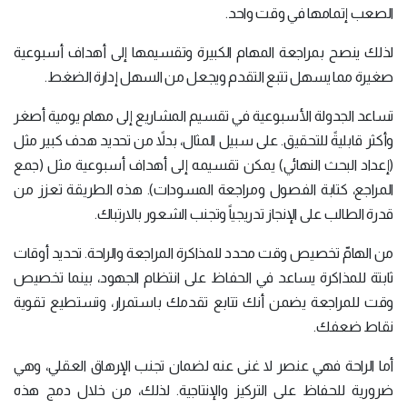
الصعب إتمامها في وقت واحد.
لذلك ينصح بمراجعة المهام الكبيرة وتقسيمها إلى أهداف أسبوعية
صغيرة مما يسهل تتبع التقدم ويجعل من السهل إدارة الضغط.
تساعد الجدولة الأسبوعية في تقسيم المشاريع إلى مهام يومية أصغر
وأكثر قابليةً للتحقيق. على سبيل المثال، بدلاً من تحديد هدف كبير مثل
(إعداد البحث النهائي) يمكن تقسيمه إلى أهداف أسبوعية مثل (جمع
المراجع، كتابة الفصول ومراجعة المسودات). هذه الطريقة تعزز من
قدرة الطالب على الإنجاز تدريجياً وتجنب الشعور بالارتباك.
من الهامّ تخصيص وقت محدد للمذاكرة المراجعة والراحة. تحديد أوقات
ثابتة للمذاكرة يساعد في الحفاظ على انتظام الجهود، بينما تخصيص
وقت للمراجعة يضمن أنك تتابع تقدمك باستمرار، وتستطيع تقوية
نقاط ضعفك.
أما الراحة فهي عنصر لا غنى عنه لضمان تجنب الإرهاق العقلي، وهي
ضرورية للحفاظ على التركيز والإنتاجية. لذلك، من خلال دمج هذه