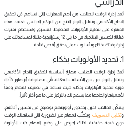
الدراسي
تُعد إدارة الوقت للطلاب من أهم المهارات التي تساهم في تحقيق
النجاح الأكاديمي وتقليل التوتر الناتج عن التراكم الدراسي. تعتمد هذه
المهارة على تنظيم الأولويات، التخطيط المسبق واستخدام تقنيات
فعّالة لتحسين الإنتاجية. في ما، يلي، 12 إستراتيجية مثبتة لمساعدتك على
إدارة وقتك بذكاء وبأسلوب عملي يحقق أقصى فائدة:
1. تحديد الأولويات بذكاء
تُعدّ إدارة الوقت للطلاب مهارة أساسية لتحقيق النجاح الأكاديمي
وتقليل التوتر. من بين الأساليب الفعّالة، تأتي مصفوفة أيزنهاور كأداة
قوية لتحديد الأولويات بذكاء؛ حيث تساعد في تصنيف المهام وفقاً
لأهميتها وإلحاحها مما يسمح لك بالتركيز على ما هو أكثر تأثيراً.
يتمكّن الطلاب الذين يحددون أولوياتهم بوضوح من تحسين أدائهم،
تقليل التسويف
و
، وبتجنُّب المهام غير الضرورية التي تستهلك الوقت
دون قيمة حقيقية. لذلك احرص على وضع المهام ذات الأولوية