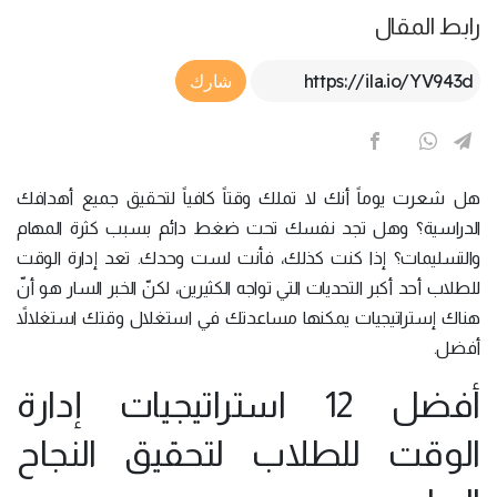
رابط المقال
Article Link
شارك
هل شعرت يوماً أنك لا تملك وقتاً كافياً لتحقيق جميع أهدافك
الدراسية؟ وهل تجد نفسك تحت ضغط دائم بسبب كثرة المهام
والتسليمات؟ إذا كنت كذلك، فأنت لست وحدك. تعد إدارة الوقت
للطلاب أحد أكبر التحديات التي تواجه الكثيرين، لكنّ الخبر السار هو أنّ
هناك إستراتيجيات يمكنها مساعدتك في استغلال وقتك استغلالاً
أفضل.
أفضل 12 استراتيجيات إدارة
الوقت للطلاب لتحقيق النجاح