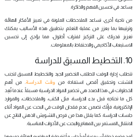
يساعد في تحسين الفهم والذاكرة.
من ناحية أخرى، تساعد الملاحظات الملونة في تمييز الأفكار الهامّة
وترتيبها بما يعزز من عملية التعلم. بتطبيق هذه الأساليب يمكنك
تعزيز قدرتك على التركيز لفترات أطول، مما يؤدي إلى تحسين
الاستيعاب الأكاديمي والاحتفاظ بالمعلومات.
10. التخطيط المسبق للدراسة
تتطلب إدارة الوقت للطلاب التحضير الجيد والتخطيط المسبق لتجنب
وقت الدراسة
التشتت وتحقيق أقصى استفادة من
. من أهم
الخطوات في هذا الصدد هي تحضير المواد الدراسية مسبقاً. عندما تُعِد
كل ما تحتاجه قبل بدء الدراسة، مثل الكتب، والملاحظات، والموارد
الإلكترونية، فإنّك تضمن عدم فقدان الوقت في البحث عن المواد أثناء
جلسات الدراسة. كما يقلل هذا من فرص التشويش الذهني الناتج عن
الانتقال المستمر بين المهام والبحث عن الأدوات المناسبة.
يُعد وضع خطة أسبوعية أمراً حاسماً لتغطية المواضيع الهامّة جميعها