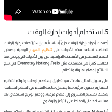
5. استخدام أدوات إدارة الوقت
أصبحت أدوات إدارة الوقت جزءاً أساسياً من إستراتيجيات إدارة الوقت
تنظيم المهام
للطلاب. تساعد هذه الأدوات على
اليومية وضمان
التقدم المستمر في الأنشطة الدراسية. من بين الأدوات التي يوصى بها
الطلاب كثيراً، هي تطبيقات مثل Trello، وNotion، وEvernote، التي تتيح
لك تتبّع المهام بمرونة وانتظام.
على سبيل المثال Trello، هو تطبيق يستخدم لوحات وقوائم لتنظيم
المشاريع بصورة مرئية، مما يسهل متابعة التقدم في المهام المختلفة.
يمكنك تقسيم المشروع إلى مهام فرعية، ووضع تواريخ استحقاق لها
مما يساعد على الحفاظ على التركيز والوضوح.
أما Notion، فهو تطبيق مرن يتيح لك إنشاء ملاحظات قوائم مهام