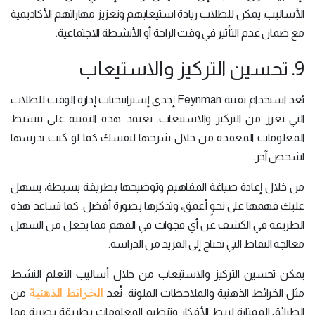
الأساليب، يمكن للطلاب زيادة استيعابهم وتعزيز مهاراتهم الأكاديمية
مع ضمان عدم التأثير في وقت الراحة أو الأنشطة الاجتماعية.
9. تحسين التركيز والاستيعاب
يُعد استخدام تقنية Feynman إحدى إستراتيجيات إدارة الوقت للطلاب
التي تعزز من التركيز والاستيعاب. تعتمد هذه التقنية على تبسيط
المعلومات المعقدة من خلال شرحها لنفسك كما لو كنت تدرسها
لشخص آخر.
من خلال إعادة صياغة المفاهيم وتوضيحها بطريقة بسيطة، يسهل
عليك فهمها على نحوٍ أعمق، وتذكرها بصورة أفضل. كما تساعد هذه
الطريقة في الكشف عن أي فجوات في الفهم مما يجعل من السهل
معالجة النقاط التي تحتاج إلى المزيد من الدراسة.
يمكن تحسين التركيز والاستيعاب من خلال أساليب التعلم النشط
الخرائط الذهنية
مثل الخرائط الذهنية والملاحظات الملونة. تُعد
من
الطرائق الممتازة لربط الأفكار وتنظيم المعلومات بطريقة بصرية مما