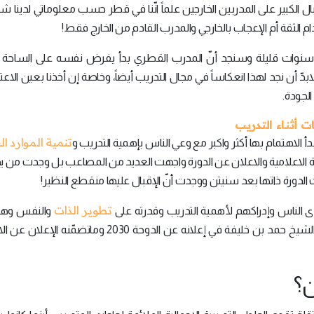
قبال الكبير على المدربين الخارجين علماً انّنا في قطر حسب معلوماتي لدينا
 الثقة أم الإعجاب بالخارجي والمدرب القادم من الخارج فقط!
إلّا سنوات قليلة وسنجد أنّ المدرب القطري بدأ يفرض نفسه على الساحة ال
بدّ أن نجد لهذا انعكاساً في مجال التدريب أيضاً، وخاصة إن أخذنا بعين الاعتبا
الجودة.
تنمية الموارد ا
ة وبدأ الاهتمام بها أكثر واكبر مع وعي الناس بإهمية التدريب و
لحملة الاعلامية والاعلان عن الدورة واجهت العديد من المصاعب بل وجدت من 
 الدورة ذاتها بعد سنيتن ووجدت أنّ الإقبال عليها منقطع النظير!
تطوير الذات
دى الناس وإدراكهم لأهمية التدريب وقدرته على
والنفس وهذا
أيضاً من رؤية سيدي أمير البلاد المفدى صاحب السمو الشيخ حمد بن خليفة في إعلانه عن الدوحة 2030 وم