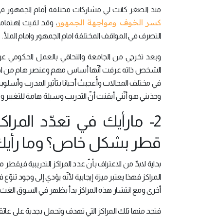
منذ الصغر كانت لي مشاركات مختلفة أمام الجمهور في 
كسر الخوف ومواجهة الجمهور
، وقد لقيت اهتماما
التصرف في المواقف المختلفة امام الجمهور وامام الملأ.
وبعد تخرجي من الجامعة والتحاقي بالعمل الحكومي عر
الشخص ذاته عرفت أنّها أساس مهم وعنصر هام من اج
في مختلف المجالات وأُعجبتُ أحيانا بتأثير المدرب وأسل
ا
وجذبني هو أنّني أيقنت أنّ التدريب وسيلة هامة للتغيير و
2- مارأيك في تعدّد المراك
قطر بشكل خاص؟ وما رأيك 
بداية لابدّ من الاعتراف بأنّ عدد المراكز التدريبية فيقطر 
المراكز فهذا يعتبر ميزة إيجابية لأنّه يؤدي إلى وجود تنوّع
أخرى ومع انتشار هذه المراكز بدأ يظهر في السوق الغث 
فتجد منها تلك المراكز التي تهدف وتحمل بجدية على عات