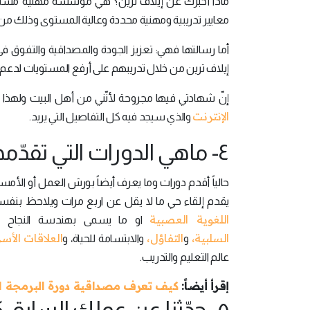
ماذا أخبرك عن إيلاف ترين؟ هي مؤسسة مهنية مستقلة تقدم
معايير تدريبية ومهنية محددة وعالية المستوى وذلك من أ
أما رسالتها فهي: تعزيز الجودة والمصداقية والتفوق في
إيلاف ترين من خلال تدريبهم على أرفع المستويات لدعم 
إنّ شهادتي فيها مجروحة لأنّني من أهل البيت ولهذا
الإنترنت
والذي سيجد فيه كل التفاصيل التي يريد.
٤- ماهي الدورات التي تقدّمها للجمهور؟
حالياً أقدم دورات وما يعرف أيضاً بورش العمل أو الأمس
يقدم إلقاء حي ما لا يقل عن اربع مرات ويلاحظ بنفسه 
اللغوية العصبية
او ما يسمى بهندسة النجاح أ
السلبية،
التفاؤل،
العلاقات الأس
و
والابتسامة للحياة، و
عالم التعليم والتدريب.
إقرأ أيضاً:
كيف تعرف مصداقية دورة البرمجة ا
٥- حدّثنا عن عملك السابق كأخصائي اجتماعي؟