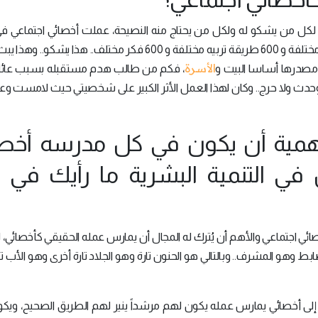
ق لكل من يشكو له ولكل من يحتاج منه النصيحة، عملت أخصائي اجتماعي ف
المدارس، وبالتالي أنت تتعامل مع لا يقل عن 600 أسرة مختلفة و 600 طريقة تربيه مختلفة و 600 فكر مختلف.. هذا ي
الأسرة
 مصدرها أساسا البيت و
، فكم من طالب هدم مستقبله بسبب عائل
 ولا حرج.. وكان لهذا العمل الأثر الكبير على شخصيتي حيث لامست و
 أهمية أن يكون في كل مدرسه أخص
 التنمية البشرية ما رأيك في ه
ئي اجتماعي والأهم أن يُترك له المجال أن يمارس عمله الحقيقي كأخصائي،
 وهو المشرف.. وبالتالي هو الحنون تارة وهو الجلاد تارة أخرى وهو الأب ت
ة إلى أخصائي يمارس عمله يكون لهم مرشداً ينير لهم الطريق الصحيح، ويك