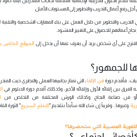
 الحلول التدريبية الإجمالية الملائمة لحاجات المتدربين أينما كانوا، بن
جل رفع أعمال التدريب والتطوير إلى المستويات الأمثل.
 التدريب والتطوير من خلال العمل على بناء المهارات الشخصية والتقنية ل
نجاح أعمالهم للحصول على التغيير المنشود.
الموقع الخاص به
 اقترح على أي شخص يريد أن يعرف عنها أن يدخل إلى
فن الإلقاء
يات.. فأقدم دورة
التي تمتاز بجانبيها العملي والنظري حيث المتد
ال
الفرق بين إلقائه الأول وإلقائه الأخير، وكذكلك أقدم دورة الدبلوم في
ا
و فن صناعة النجاح، وكذلك الورش المختلفة من التخلص من
رية
التعلم السريع
وغيرها... وقريباً إن شاء الله سأبدأ بتقديم "
" الثورة الق
للغوية العصبية التي ستحضرها؟