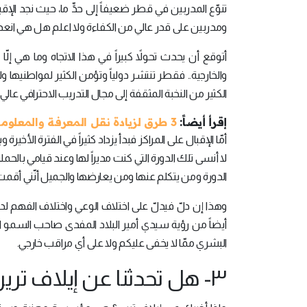
تنوّع المدربين في قطر ضعيفاً إلى حدٍّ ما، حيث نجد الإ
ومدربين على قدر عالي من الكفاءة ولا اعلم هل هي انعدام
أتوقع أن يحدث تحولاً كبيراً في هذا الاتجاه وما هي 
والخارجية.. فقطر تنتشر دولياً وتؤمن الكثير لمواطنيها ولا
الكثير من النخبة المثقفة إلى مجال التدريب الاحترافي عالي 
إقرأ أيضاً:
3 طرق لزيادة نقل المعرفة والمعلومات أثناء التدريب
أمّا الإقبال على المراكز فبدأ يزداد كثيراً في الفترة الأخير
لا أنسى تلك الدورة التي كنت مديراً لها وعند قيامي با
الدورة ومن يتكلم عنها ومن يعارضها والجميل أنّني أقمت
وهذا إن دلّ فيدلّ على اختلاف الوعي واختلاف الفهم ل
البشري ممّا لا يخفى عليكم ولا على أي مراقب خارجي.
٣- هل تحدثنا عن إيلاف ترين؟