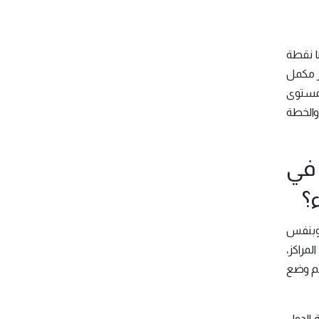
ا نقطة
ر مكمل
لمستوى
والخطة
 في
؟
 وبنفس
مراكز،
يتم وضع
ة الدول