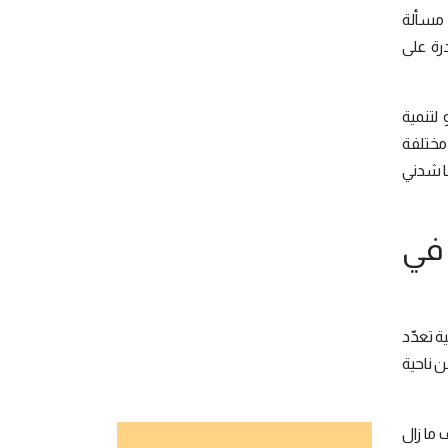
 مسألة
رة على
لتنمية
مختلفة
ما شدني
 في
ة تعدّد
ن ناحية
 ما زال