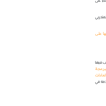
اءً على
متدربي
ا على
رب فيها
برمجة
لعادات
ادمة في