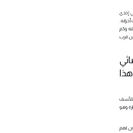
ي إحدى
شكو.. وهذا يبث أحزانه..
ته وكم
عن قرب
ائي
ذا
 للأسف
ارة وهو
ون لهم