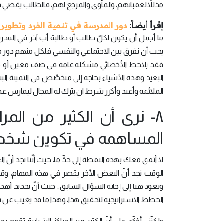
مذللاً لعقباتهم، والمأوى والمرجع لهم، فالطالب يقضي ف
إقرأ أيضاً:
دور المدرسة في تنمية الفرد وتطوير
ما أجمل أن يكون لكلّ طالب أو طالبة أب آخر في المدر
يجب أن نفرق بين الاجتماعي والنفسي فلكل منهم دور م
فقد يلاحظ الأخصائي مشكلة عامة في صف معين أو مر
البعيد وهذه الأشياء بحاجة إلى متخصّص في التمينة الب
الملائمه وأعيد وأكرر شرط ان يترك له المجال ليمارس 
٨- نرى أن الكثير من الم
المساهمه في تكوين شخصية
لا أتفق معك بهذه النقطة إلى حدٍّ ما، حيث أنّنا نجد أنّ ا
الوقت نجد أنّ البعض الأخر يقصر في هذه المهام، وق
ونعود هنا إلى إجابة السؤال السابق.. حيث أنّ تحديد أه
الخطط الاستراتيجية لتحقيق هذا، وهذا ما قد يغيب عن ب
ولكنّني أؤكّد على أنّ الكثير من المراكز الشبابية تقو