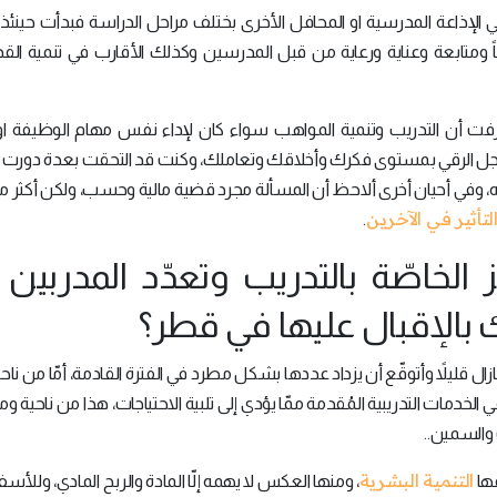
الإذاعة المدرسية او المحافل الأخرى بختلف مراحل الدراسة فبدأت حينئذ
ً ومتابعة وعناية ورعاية من قبل المدرسين وكذلك الأقارب في تنمية القد
فت أن التدريب وتنمية المواهب سواء كان لإداء نفس مهام الوظيفة او 
ل الرقي بمستوى فكرك وأخلاقك وتعاملك، وكنت قد التحقت بعدة دورت 
وبه، وفي أحيان أخرى ألاحظ أن المسألة مجرد قضية مالية وحسب، ولكن أكثر 
لتأثير في الآخرين
.
ز الخاصّة بالتدريب وتعدّد المدربين
بالإقبال عليها في قطر؟
مازال قليلاً وأتوقّع أن يزداد عددها بشكل مطرد في الفترة القادمة، أمّا من ناحي
 في الخدمات التدريبية المُقدمة ممّا يؤدي إلى تلبية الاحتياجات، هذا من ناحية وم
والسمين..
التنمية البشرية
قها
، ومنها العكس لا يهمه إلّا المادة والربح المادي، وللأسف