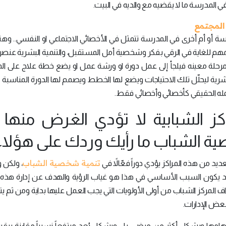
ي المدرسة ما لا يقضيه مع والديه في البيت.
 المجتمع
سة أو أم أخرى في المدرسة تتمثل في الأخصائي الاجتماعي او النفسي.. وهن
هم للغاية في الرقي بفكر وشخصية أمل المستقبل، والتنمية البشرية عنص
حلة معينه فيلجأ إلى عمل دورة او ورشة عمل او يضع خطة علاج على ا
شرية ليحلّل تلك الاحتياجات ويضع لها الخطط ويصمم لها الدورة المناسبة 
عمله الحقيقي كأخصائي وأخصائي فقط.
راكز الشبابية لا تؤدي الغرض منها
 الشباب ما رأيك وردك على هؤلاء
تنمية شخصية الشباب
لعديد من هذه المراكز يؤدي دوراً فعّالاً في
، ولكن
د يكون السبب الأساسي في هذا هو غياب الرؤية والهدف عن إدارة هذه ال
داف المركز الشباب من أولى الأولويات التي يجب العمل عليها بداية ومن ثم 
عض الإدارات.
م بمهامها وبشكل أكثر من مرضي، بل وبشكل يُعد مرتفعاً نسبياً مقارنة ببقي