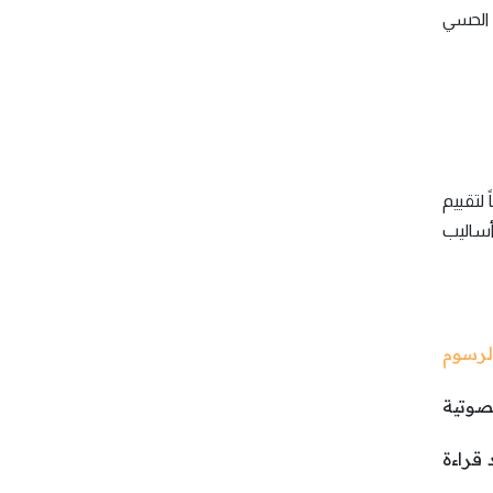
 التعلم الحسي
ا أنشأ النيوزيلندي "نيل فليمنج" (Neil Fleming) استبياناً لتقييم
ل يُستخدَم لتحديد أساليب
لرسوم
صوتية
 قراءة