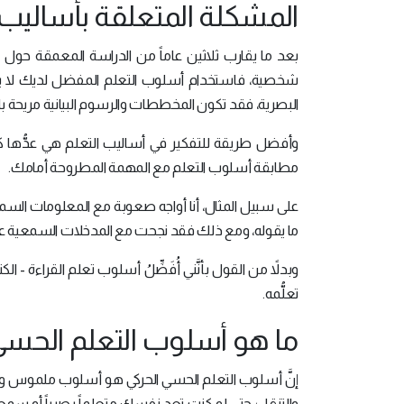
المشكلة المتعلقة بأساليب ا
بعد ما يقارب ثلاثين عاماً من الدراسة المعمقة حول 
شخصية، فاستخدام أسلوب التعلم المفضل لديك لا يؤدي
البصرية، فقد تكون المخططات والرسوم البيانية مريحة بال
وأفضل طريقة للتفكير في أساليب التعلم هي عدُّها كت
مطابقة أسلوب التعلم مع المهمة المطروحة أمامك.
على سبيل المثال، أنا أواجه صعوبة مع المعلومات ا
ما يقوله، ومع ذلك فقد نجحت مع المدخلات السمعية ع
وبدلاً من القول بأنَّني أُفَضِّلُ أسلوب تعلم القراءة - ا
تعلُّمه.
ما هو أسلوب التعلم الحسي
إنَّ أسلوب التعلم الحسي الحركي هو أسلوب ملموس وفعّ
والتنقل؛ حتى لو كنت تعد نفسك متعلماً بصرياً أو سمعي