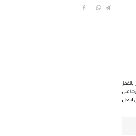
 بالقفز
رها على
ي لجعل