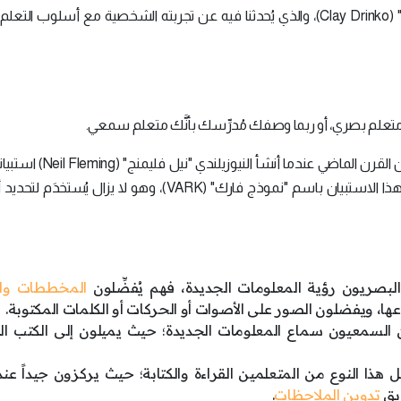
هذا المقال مأخوذ عن المدوِّن "كلاي درينكو" (Clay Drinko)، والذي يُحدثنا فيه عن تجربته الشخصية مع أسلوب
ه متعلم بصري، أو ربما وصفك مُدرِّسك بأنَّك متعلم سمعي.
بدأ مفهوم أساليب التعلم بالظهور في التسعينيات من القرن الماضي عندم
تفضيلات الناس في تَعلُّم المعلومات الجديدة، ويُعرف هذا الاستبيان باسم "نموذج فارك" (VARK)، وهو لا يزا
بصريون رؤية المعلومات الجديدة، فهم يُفضِّلون
المخططات وا
عها، ويفضلون الصور على الأصوات أو الحركات أو الكلمات المكتوبة.
ن السمعيون سماع المعلومات الجديدة؛ حيث يميلون إلى الكتب ال
هذا النوع من المتعلمين القراءة والكتابة؛ حيث يركزون جيداً عند
يق
تدوين الملاحظات
.