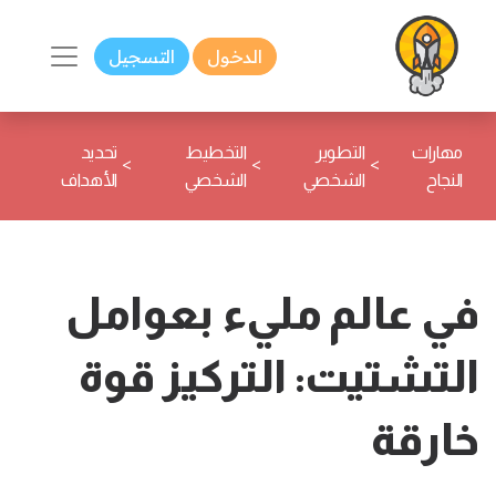
الدخول
التسجيل
مهارات
التطوير
التخطيط
تحديد
>
>
>
النجاح
الشخصي
الشخصي
الأهداف
في عالم مليء بعوامل
التشتيت: التركيز قوة
خارقة