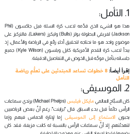
1. التأمل:
هذا هو الشيء الذي قدَّمه لاعب كرة السلة فيل جاكسون (Phil
Jackson) لفريقي البطولة بولز (Bulls) وليكرز (Lakers)، فالتركيز على
موضوع واحد هو ما نحتاجه لتحقيق أداء رائع في الرياضة والأعمال، إذ
يبدأ لاعب كرة القدم الأمريكية كايل ويلسون (Kyle Wilson) جميع
جلساته بتأمل موجَّه قبل الخوض في التفاصيل الدقيقة.
إقرأ أيضاً:
8 خطوات تساعد المبتدئين على تعلُّم رياضة
التأمل
2. الموسيقى:
مايكل فيلبس
كان السبَّاح العالمي
(Michael Phelps) يرتدي سماعات
الرأس دائماً قبل بدء السباق. قال "براينت": رغم أنَّ بعض الرياضيين
الاستماع إلى الموسيقى
يحبون
إما لإثارة الحماس فيهم وإما
لتهدئتهم، إلا أنَّ سماعات الرأس بالنسبة له كانت مزيفة، فقد كان
يضعها فقط لإبعاد الناس عنه، وهذه حيلة لطيفة.