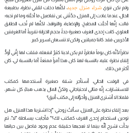
شراء منزل جديد
ولم نكن ننوي
، لكنَّها دخلت لتلقي نظرة، بطبيعة
الحال، عندما عادت إلى المنزل، حدَّثَتني عن تفاصيل ما أحبَّته وما لم تحبه؛
قالت: إنَّها أحبَّت المطبخ، والإضاءة، والنوافذ، لكنَّها لم تُحب الطابق
العلوي، كانت إحدى الغرف صغيرة جداً، بحجم الخزانة تقريباً، أما الغرفتين
الأخريين، فقد كانتا جميلتين، ولكن لا تتسعان لسرير كبير.
نظراً لأنَّه كان يوماً ماطراً، لم يكن لدينا كثيرٌ لنفعله، فقلت لها إنَّني أودُّ
إلقاء نظرة عليه، بالنسبة لها، كان هذا أمراً ممتعاً، أما بالنسبة لي، كان
أكثر من ذلك.
في الوقت الحالي، أستأجر شقة صغيرة أستخدمها كمكتب
للاستشارات، إنَّه مثالي لاحتياجاتي، ولكنَّ المال يذهب هباءً كل شهر،
فلماذا لا أشتري المنزل وأحوِّله إلى مكتب أنيق؟
بعد إلقاء نظرة على المنزل، سألتُ زوجتي: "إذا اشترينا هذا المنزل، هل
تودين استخدام إحدى الغرف كمكتب لك؟" فأجابت ببساطة "لا"، ثم
بدأَت تشرح أنَّه بينما لا تعجبها حقيقة عدم وجود فاصل بين حياتها