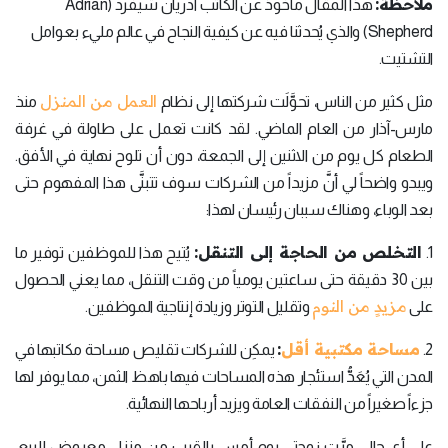
ملاحظة:
هذا المقال مأخوذ عن الكاتب أدريان شيفرد (Adrian
Shepherd) والذي يُحدثنا فيه عن كيفية النجاح في عالم مليء بعوامل
التشتيت.
العمل من المنزل
مثل كثير من الناس، تحوَّلَت شركتها إلى نظام
منذ
مارس-آذار من العام الماضي. لقد كانت تعمل على طاولة في غرفة
الطعام كل يوم من الاثنين إلى الجمعة، دون أن تلوح نهاية في الأفق.
ويبدو واضحاً لي أنَّ مزيداً من الشركات سوف تتبنَّى هذا المفهوم حتى
بعد الوباء، وهناك سببان رئيسان لهذا:
التخلص من الحاجة إلى التنقل:
1.
يُتيح هذا للموظفين توفير ما
بين 30 دقيقة حتى ساعتين يومياً من وقت التنقل، مما يعني الحصول
مزيدٍ من النوم
على
وتقليل التوتر وزيادة إنتاجية الموظفين.
مساحة مكتبية أقل
:
2.
يمكِن للشركات تقليص مساحة مكاتبها في
المدن التي يُعَدُّ استئجار هذه المساحات فيها باهظ الثمن، مما يوفر لها
جزءاً صغيراً من النفقات العامة ويزيد أرباحها النهائية.
على أي حال، مرَّت زوجتي يوم أمس بالقرب من منزل معروض للبيع،