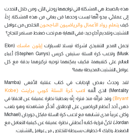
هذه بالضبط هي المشكلة التي تواجهها زوجتي الآن، ومن خلال التحدث
إلى عملائي، يبدو أنَّها ليست وحدها مَن يعاني من هذه المشكلة. إذاً،
يتعلم رواد الأعمال والرياضيون الناجحون
كيف
التخلص من عوامل
التشتيت وتقديم أداءٍ جيد؛ ففي النهاية هم تحت ضغط مستمر للنجاح؟
إيلون ماسك
يَحمل المدير التنفيذي لشركة تيسلا للسيارات
(Elon
Musk) ولاعب كرة السلة ستيفن كريس (Stephen Currys) أعباء
العالم على كتفيهما، فكيف يمكِنهما توجيه تركيزهما بدقة مع كل
عوامل التشتيت المحيطة بهما؟
لقد وجدتُ بعض الإجابات في كتاب عقلية الأفعى (Mamba
لاعب كرة السلة كوبي براينت (Kobe
Mentality) الذي ألَّفه
Bryant)
وقد قرأتُه منذ فترة؛ إنَّه يعطينا نظرة عميقة عن الخفايا في
ذهن أحد أعظم الرياضيين على الإطلاق. أتذكَّر مشاهدته وهو يلعب
وكان غريباً مدى تشابهه مع لاعب كرة السلة مايكل جوردان (Michael
Jordan)، لكنَّ قراءة كتابه أعطتني نظرة عميقة عن كيفية التعامل مع
الضغط، وإليك 4 خطوات بسيطة للتخلص من عوامل التشتيت: