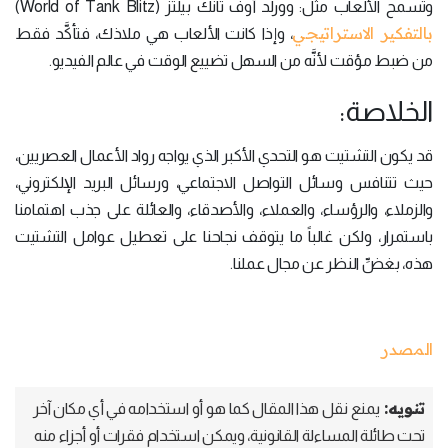
وتسمح الألعاب مثل: وورلد أوف تانك بيلتز (World of Tank Blitz)
بالتفكير الاستراتيجي
، وإذا كانت الألعاب هي ملاذك، فتأكَّد فقط
من ضبط مؤقت لأنَّه من السهل تضييع الوقت في عالم الفيديو.
الخلاصة:
قد يكون التشتيت هو التحدي الأكبر الذي يواجه رواد الأعمال العصريين،
حيث تتنافس وسائل التواصل الاجتماعي، ورسائل البريد الإلكتروني،
والزملاء، والرؤساء، والعملاء، والأصدقاء، والعائلة على جذب اهتمامنا
باستمرار، ولكن غالباً ما يتوقف نجاحنا على تعطيل عوامل التشتيت
هذه، بغضِّ النظر عن مجال عملنا.
المصدر
تنويه:
يمنع نقل هذا المقال كما هو أو استخدامه في أي مكان آخر
تحت طائلة المساءلة القانونية، ويمكن استخدام فقرات أو أجزاء منه