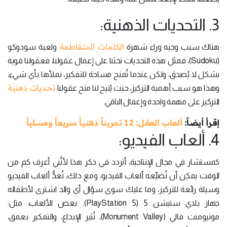
3. التحديات الذهنية:
الكلمات المتقاطعة
هناك سبب وجيه وراء شهرة
ولعبة سودوكو
(Sudoku)، فمثل هذه التحديات تحثنا على إعمال عقولنا، فعقولنا قوية
بشكل لا يُصدق، ولكن عندما تُمنح مساحة للتفكير، نملأها بأي شيء،
تحديات ذهنية
وهذا هو سبب أهمية التركيز، حيث يُتيح لنا منح عقولنا
التركيز على مهمة واحدة وإغفال الباقي.
إقرأ أيضاً:
ألعاب العقل: 12 تمريناً ذهنياً سريعاً ومسلياً
4. ألعاب الفيديو:
كمستشار في مجال الإنتاجية، أتردد في ذكر هذا لأنَّني أعرف كم من
الوقت يمكِن أن تُضيِّعه ألعاب الفيديو، ومع ذلك، تُعدُّ ألعاب الفيديو
وسيلة رائعة للتركيز، وما عليك سوى سؤال أي والد اشترى لأطفاله
جهاز بلاي ستيشن 5 (PlayStation 5). بعض الألعاب، مثل:
مونيومنت فالي (Monument Valley)، تُثير الإبداع، والتفكير بعمق،