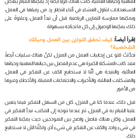
المهنية وحياتها العائلية، كانت هناك مزايا أيضاً؛ إذ يمكِنها القيام ببعض
الاستعدادات لتناول العشاء في أثناء انتظار رد من زميلها في العمل،
ويمكِنها ممارسة التمارين الرياضية قبل أن تبدأ العمل، وعلاوةً على
ذلك، يمكِنها الوصول إلى كل ما تحتاجه بسهولة.
إقرأ أيضاً:
كيف تحقق التوازن بين العمل وحياتك
الشخصية؟
تحدَّثتُ للتو عن إيجابيات العمل من المنزل، لكنَّ هناك سلبيات أيضاً،
فقد كانت المشكلة الكبيرة هي عدم الفصل بين حياتها المهنية وحياتها
العائلية، والنتيجة هي أنَّنا لا نستطيع الكف عن التفكير في العمل،
والمشكلات العالقة، والتأخيرات، والاجتماعات المقبلة، والأخطاء وغيرها
من الأمور.
قبل ذلك، عندما كنا في المنزل، كان من السهل التفكير فيما يتعين
علينا القيام به في المنزل، ثم عندما نتوجه إلى المكتب، نبدأ التفكير في
العمل، وكان هناك فاصل واضح بين النموذجين، حيث يمكِننا التفكير
في شيء واحد والكف عن التفكير في شيء آخر، ولكنَّنا الآن لا نستطيع
ذلك.