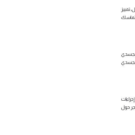
، تمييز
لتماسك
الجسدي
الجسدي
إجراءات
 الأمم المتحدة، هناك أكثر من 272 مليون مهاجر حول