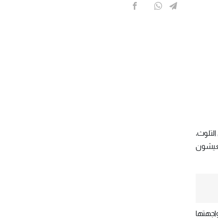
التلوث،
ار إلى أن 9% من سكان العالم يعيشون
اجهتها