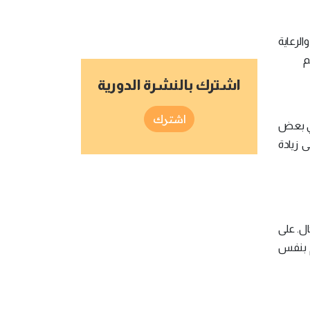
الرعاية
م
اشترك بالنشرة الدورية
اشترك
في بعض
 زيادة
ال. على
 نفس المهام بنفس