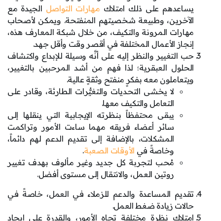
يساعدهم على ذلك امتلاك
مهارات التواصل
الجيدة مع
الآخرين، وطبيعة شخصيتهم المنفتحة. ويمكن لأصحاب
مهارات المرونة والتكيف، من خلال شبكة المعارف هذه،
إنجاز الأعمال المختلفة في أقصر وقت وأقل جهد.
حب التغيير والنظر إليه على أنَّه وسيلة للإبداع واكتشاف
الحلول العبقرية؛ لذا فهم من أشد المرحبين بالتغيير،
ويتعاملون معه بفكرٍ منفتح وثقةٍ عالية.
لا يخشى التحديات والتغيُّرات الطارئة، وقادر على
التعامل والتكيف معها.
يبقى محتفظاً بنظرته الإيجابية التي ينقلها إلى
سائر أعضاء فريقه مهما ساءت الأمور وتراكمت
المشكلات، بالإضافة إلى تقديم الدعم لهم دائماً،
وخاصةً في
الأوقات الصعبة
.
مُحب لتجربة كل جديد وغير مألوف بهدف تغيير
روتين العمل، والانتقال إلى مستوى أفضل.
تقديم المساعدة والدعم للزملاء في العمل، خاصةً في
حالات زيادة ضغط العمل.
امتلاك نظرة مختلفة تجاه الأمور، والقدرة على إيجاد