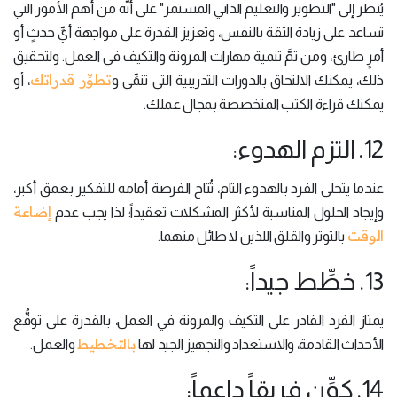
يُنظر إلى "التطوير والتعليم الذاتي المستمر" على أنَّه من أهم الأمور التي
تساعد على زيادة الثقة بالنفس، وتعزيز القدرة على مواجهة أيِّ حدثٍ أو
أمرٍ طارئ، ومن ثمَّ تنمية مهارات المرونة والتكيف في العمل. ولتحقيق
تطوِّر قدراتك
ذلك، يمكنك الالتحاق بالدورات التدريبية التي تنمِّي و
، أو
يمكنك قراءة الكتب المتخصصة بمجال عملك.
12. التزم الهدوء:
عندما يتحلى الفرد بالهدوء التام، تُتاح الفرصة أمامه للتفكير بعمق أكبر،
إضاعة
وإيجاد الحلول المناسبة لأكثر المشكلات تعقيداً؛ لذا يجب عدم
الوقت
بالتوتر والقلق اللذين لا طائل منهما.
13. خطِّط جيداً:
يمتاز الفرد القادر على التكيف والمرونة في العمل، بالقدرة على توقُّع
بالتخطيط
الأحداث القادمة، والاستعداد والتجهيز الجيد لها
والعمل.
14. كوِّن فريقاً داعماً: