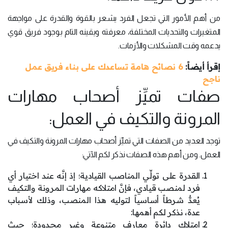
من أهم الأمور التي تجعل الفرد يشعر بالقوة والقدرة على مواجهة
المتغيرات والتحديات المختلفة، معرفته ويقينه التام بوجود فريق قوي
يدعمه وقت المشكلات والأزمات.
إقرأ أيضاً:
6 نصائح هامة تساعدك على بناء فريق عمل
ناجح
صفات تميِّز أصحاب مهارات
المرونة والتكيف في العمل:
توجد العديد من الصفات التي تميِّز أصحاب مهارات المرونة والتكيف في
العمل. ومن أهم هذه الصفات نذكر لكم الآتي:
القدرة على تولِّي المناصب القيادية؛ إذ إنَّه عند اختيار أي
فرد لمنصب قيادي، فإنَّ امتلاكه مهارات المرونة والتكيف
يُعدُّ شرطاً أساسياً لتوليه هذا المنصب، وذلك لأسباب
عدة، نذكر لكم أهمها:
امتلاك دائرة معارف متنوعة وغير محدودة؛ حيث