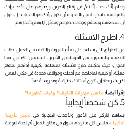
واعلم أنَّك يجب ألَّا تلحَّ في إقناع الآخرين وإجبارهم على الأخذ برأيك
والموافقة عليه؛ إذ ليس بالضرورة أن يكون رأيك هو الصواب، بل حاول
أن تسمعهم وتتفهَّم وجهات نظرهم وتتقبَّل آراءهم وأفكارهم.
4. اطرح الأسئلة:
من الطرائق التي تساعد على تعلُّم المرونة والتكيف في العمل، طلب
النصيحة والمشورة من الموظفين الآخرين السابقين لك في هذا
المجال؛ حيثُ يمكنك طرح الأسئلة المتعلقة بكيفية أدائهم لمهام
معيَّنة، أو كيفية تعاملهم مع أحداث ومواقف محددة في مكان العمل،
لكن شريطة أن تكون أسئلتك احترافيةً ومدروسةً جيداً.
إقرأ أيضاً:
ما هي مهارات التكيف؟ وكيف تطورها؟
5. كن شخصاً إيجابياً:
تغيير طريقة
يساهم التركيز على الأمور والأحداث الإيجابية في
تفكيرك
، فليس كل ما تريده، سواء في مكان العمل أم الحياة اليومية،