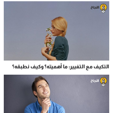
التكيف مع التغيير: ما أهميته؟ وكيف نطبقه؟