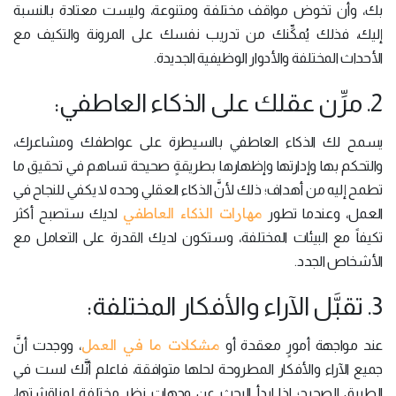
بك، وأن تخوض مواقف مختلفة ومتنوعة، وليست معتادة بالنسبة
إليك، فذلك يُمكِّنك من تدريب نفسك على المرونة والتكيف مع
الأحداث المختلفة والأدوار الوظيفية الجديدة.
2. مرِّن عقلك على الذكاء العاطفي:
يسمح لك الذكاء العاطفي بالسيطرة على عواطفك ومشاعرك،
والتحكم بها وإدارتها وإظهارها بطريقةٍ صحيحة تساهم في تحقيق ما
تطمح إليه من أهداف؛ ذلك لأنَّ الذكاء العقلي وحده لا يكفي للنجاح في
مهارات الذكاء العاطفي
العمل، وعندما تطور
لديك ستصبح أكثر
تكيفاً مع البيئات المختلفة، وستكون لديك القدرة على التعامل مع
الأشخاص الجدد.
3. تقبَّل الآراء والأفكار المختلفة:
مشكلات ما في العمل
عند مواجهة أمورٍ معقدة أو
، ووجدت أنَّ
جميع الآراء والأفكار المطروحة لحلها متوافقة، فاعلم أنَّك لست في
الطريق الصحيح؛ لذا ابدأ البحث عن وجهات نظرٍ مختلفة لمناقشتها،