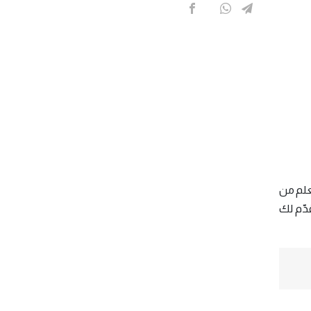
لعلم من
دّم لك