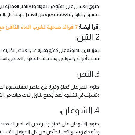
يحتوي العسل على كميّةٍ من المواد والعناصر الغذائيّة الت
ينصحون بتناول ملعقة صغيرة من العسل يومياً على الري
إقرأ أيضاً:
7 فوائد صحيّة لشرب الماء الدّافئ مع العسل
2. التين:
يتميّز التين باحتوائهِ على كميّةٍ وفيرة من العناصر المُلي
تسبب أمراض القولون، وتشنجات القولون العصبي، لهذا علي
3. التمر:
يحتوي التمر على كميّةٍ وفيرة من عنصر المغنيسيوم الذي
وتتسبّب في تشنجهِ، لهذا يُنصح بتناول ثلاث حبات من الت
4. الشوفان:
يحتوي الشوفان على كميّةٍ وفيرة من العناصر المغذية
والأمعاء واسترخائها للتخلّص من كل العوامل المُسبب