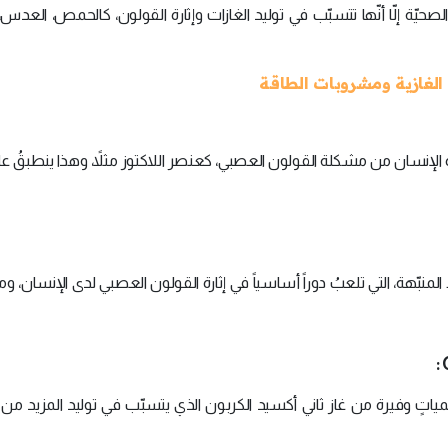
ّة إلّا أنّها تتسبّب في توليد الغازات وإثارة القولون، كالحمص، العدس،
الغازية ومشروبات الطاقة
الإنسان من مشكلة القولون العصبي، كعنصر اللاكتوز مثلاً، وهذا ينطبقُ ع
لمنبّهة، التي تلعبُ دوراً أساسياً في إثارة القولون العصبي لدى الإنسان، و
مياتٍ وفيرة من غاز ثاني أكسيد الكربون الذي يتسبّب في توليد المزيد من 