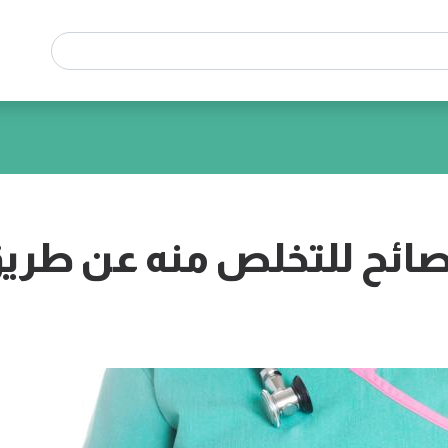
صائح للتخلص منه عن طري