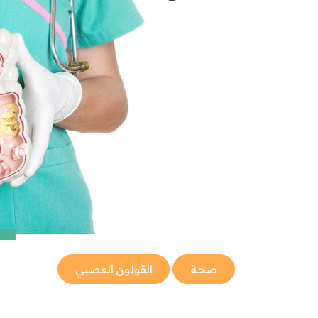
صحة
القولون العصبي