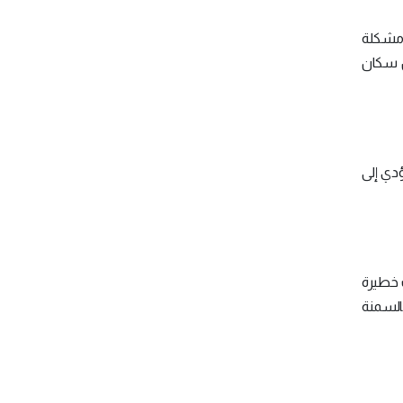
ومشكلة
ّة الخطيرة، ويبلغ عدد المصابين بمرض القولون العصبي حوالي 20% من سكان
ي إلى
 خطيرة
بالسمنة