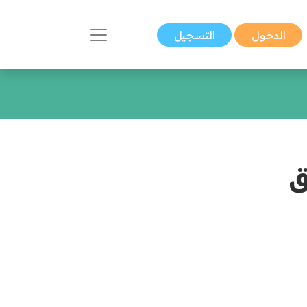
الدخول
التسجيل
ق