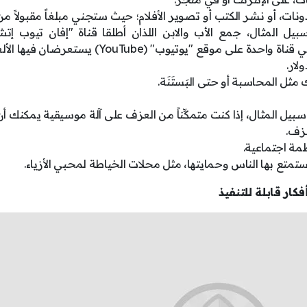
، أو نشر الكتب أو تصوير الأفلام؛ حيث ستجني مبلغاً مقبولاً من
بيل المثال، جمع الأب والابن اللذان أطلقا قناة "إفان تيوب إ
(EvanTubeHD) شغفهما بالأفلام والألعاب في قناة واحدة على موقع "يوتيوب" (YouTube)
 المحاسبة أو حتى البَستَنَة.
سبيل المثال، إذا كنت متمكِّناً من العزف على آلة موسيقية يمكنك أن 
عزف.
ظمة اجتماعية.
ستمتع بها الناس وحمايتها، مثل محلات الخياطة لمحبي الأزياء.