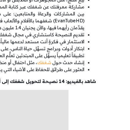
مشاركة معرفتك عن شغفك عبر كتابة المدونات
بين المشاركات والرعاة والمتابعين؛ على س
يقدِّمان رأيهما فيها، والآن يجنيان 1.4 مليون دولار.
تقديم النصيحة كاستشاري في مجال شغفك مثل
الاستثمار في فكرةٍ أنت مستعد لدعمها مالياً.
ابتكار أدوات وبرامج تسهِّل حياة الناس، على 
تطبيقاً تعليمياً يسهِّل على المبتدئين تعلُّم ال
إنشاء حدث حول
شغفك
، مثل احتفال أو من
العثور على طرائق للحفاظ على الأشياء التي ي
شاهد بالفيديو: 14 نصيحة لتحويل شغفك إلى أفكار قابلة للتنفيذ