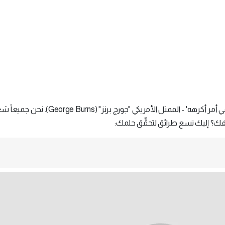
'أُفضِّل أن أكون فاشلاً في أمر أحِبُّه على أن أكون ناجحاً في أمر أكرهه' - الممثل الأمريكي "ج
فك؟ إليك تسع طرائق لتحقِّق حلمك: