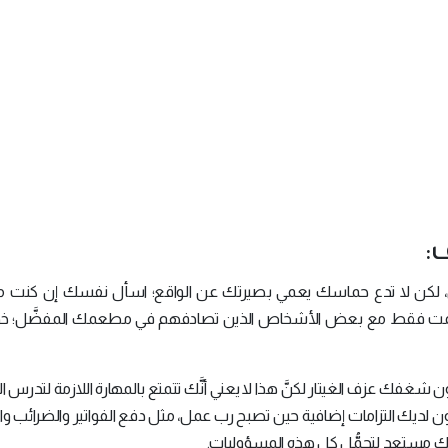
، لكن لا تدع حماسك يعمي بصيرتك عن الواقع؛ اسأل نفسك إن كنت م
لَّمت فقط مع بعض الأشخاص الذين تصادفهم في مطعمك المفضَّل؛ خذ
 شغفك عزف الغيتار لكنَّ هذا لا يعني أنَّك تتمتع بالمهارة اللازمة لتدرس ا
يكون لديك التزامات إضافية حين تصبح رب عمل، مثل دفع الفواتير والضرائب و
بأنَّك مستعد لتحمُّل كل هذه المسؤوليات.