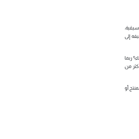
سيقية،
فه إلى
ء؟ ربما
كثر من
منتج أو