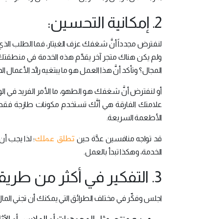
2. إمكانية التحسين:
لنفترض مجدداً أنَّ شغفك عزف الغيتار، فما الطلب الذ
ولم يكن هناك متجر آخر يقدِّم هذه الخدمة في منطقت
المجال؟ وتأكد أنَّ هذا العمل هو ما يبتغيه رائد الأعمال
أو لنفترض أنَّ شغفك هو الطهو، ما الأمر الفريد في الوجبا
علامتك الفارقة هي أنَّك تستخدم مكونات طازجة فقط، 
الأطعمة السريعة.
تطلق عملك
قد تواجه منافسين عدَّة حين
؛ لذا يجب أن
الخدمة، وهكذا تبدأ بالعمل.
3. التفكير في أكثر من طريقة لاستثمار كلِّ شغف:
اجلس وفكِّر في مختلف الطرائق التي يمكنك أن تجني ا
بيع منتج، مثل المجوهرات أو الملابس أو الأثا