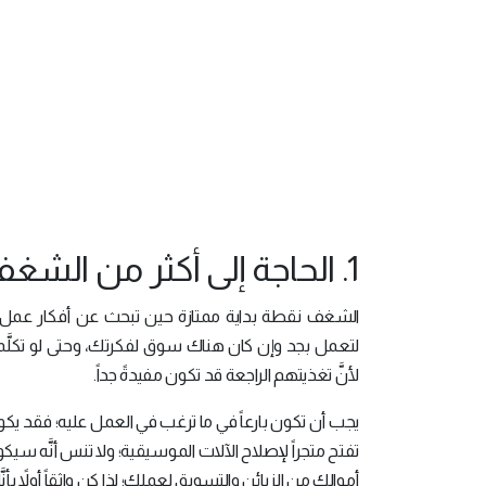
1. الحاجة إلى أكثر من الشغف:
الشغف نقطة بداية ممتازة حين تبحث عن أفكار عمل
لتعمل بجد وإن كان هناك سوق لفكرتك، وحتى لو تك
لأنَّ تغذيتهم الراجعة قد تكون مفيدةً جداً.
يجب أن تكون بارعاً في ما ترغب في العمل عليه؛ فقد يكون
تفتح متجراً لإصلاح الآلات الموسيقية؛ ولا تنس أنَّه س
أموالك من الزبائن والتسويق لعملك؛ لذا كن واثقاً أولاً 