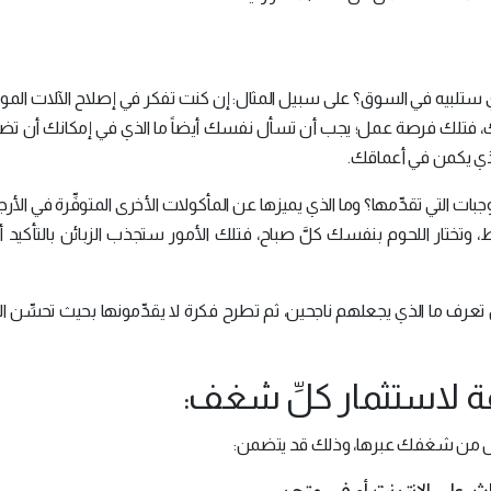
ي ستلبيه في السوق؟ على سبيل المثال: إن كنت تفكر في إصلاح الآلات المو
ك، فتلك فرصة عمل؛ يجب أن تسأل نفسك أيضاً ما الذي في إمكانك أن تضي
 الذي يكمن في أعماقك.
ت التي تقدِّمها؟ وما الذي يميزها عن المأكولات الأخرى المتوفِّرة في الأرجا
وتختار اللحوم بنفسك كلَّ صباح، فتلك الأمور ستجذب الزبائن بالتأكيد أ
 تعرف ما الذي يجعلهم ناجحين، ثم تطرح فكرة لا يقدِّمونها بحيث تحسِّن ال
لمال من شغفك عبرها، وذلك قد يتضمن:
ث، على الإنترنت أو في متجر.