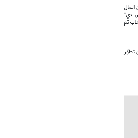
 المال
تش دي"
 يستعرضان فيها الألعاب ثم
تطوِّر