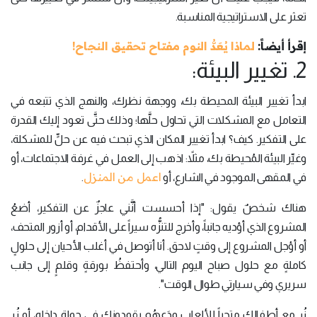
تعثر على الاستراتيجية المناسبة.
إقرأ أيضاً:
لماذا يُعَدُّ النوم مفتاح تحقيق النجاح!
2. تغيير البيئة:
ابدأ تغيير البيئة المحيطة بك، ووجهة نظرك، والنهج الذي تتبعه في
التعامل مع المشكلات التي تحاول حلَّها؛ وذلك حتَّى تعود إليك القدرة
على التفكير. كيف؟ ابدأ تغيير المكان الذي تبحث فيه عن حلٍّ للمشكلة،
وغيِّر البيئة المُحيطة بك، مثلاً: اذهب إلى العمل في غرفة الاجتماعات، أو
اعمل من المنزل
في المقهى الموجود في الشارع، أو
.
هناك شخصٌ يقول: "إذا أحسست أنَّني عاجزٌ عن التفكير، أضعُ
المشروع الذي أؤديه جانباً، وأخرج للتنزُّه سيراً على الأقدام، أو أزور المتحف،
أو أؤجل المشروع إلى وقتٍ لاحق. أنا أتوصل في أغلب الأحيان إلى حلولٍ
كاملةٍ مع حلول صباح اليوم التالي، وأحتفظُ بورقةٍ وقلمٍ إلى جانب
سريري وفي سيارتي طوال الوقت".
زُر مع أطفالك متجراً للألعاب ودَعهُم يقودونك في جولةٍ داخله، أو زُر