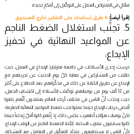
فعَّالٍ في الافتراض العقلَ على التوصُّل إلى أفكارٍ جديدة.
إقرأ أيضاً:
6 طرق تساعدك على التفكير خارج الصندوق
5. تجنُّب استغلال الضغط الناجم
عن المواعيد النهائية في تحفيز
الإبداع:
درستَ إحدى الأستاذات في جامعة هارفارد الإبداعَ في العمل، حيث
طلبَت من المشاركين في نهاية كلِّ يومٍ الحديثَ عن تجربتهم مع
الإبداع عن طريق الكتابة عن ذلك في مذكَّراتهم. بعد الاطلاع على أكثر
من 12 ألف يوم من يومياتهم، توصَّلت الأستاذة إلى اكتشافٍ مُذهِل،
حيث وجدَت أنَّ الناس في مختلف أرجاء العالم يعتقدون أنَّهم بلغوا
أقصى درجات الإبداع حينما عملوا تحت ضغط المواعيد النهائية الصارمة؛
لكنَّ يوميات هؤلاء أظهرت عكس ذلك، إذ إنَّهم كانوا أقلَّ إبداعاً حينما
كانوا يسابقون عقارب الساعة. يُثبِّط الضغط الناجم عن الوقت الإبداع؛
لأنَّ الناس لا يستطيعون عندئذٍ التعمُّق في التعامل مع المشكلة،