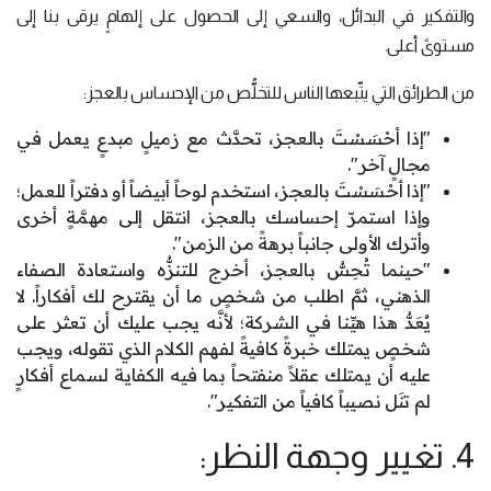
والتفكير في البدائل، والسعي إلى الحصول على إلهامٍ يرقى بنا إلى
مستوىً أعلى.
من الطرائق التي يتّبعها الناس للتخلُّص من الإحساس بالعجز:
"إذا أحْسَسْتَ بالعجز، تحدَّث مع زميلٍ مبدعٍ يعمل في
مجالٍ آخر".
"إذا أحْسَسْتَ بالعجز، استخدم لوحاً أبيضاً أو دفتراً للعمل؛
وإذا استمرّ إحساسك بالعجز، انتقل إلى مهمَّةٍ أخرى
وأترك الأولى جانباً برهةً من الزمن".
"حينما تُحِسُّ بالعجز، أخرج للتنزُّه واستعادة الصفاء
الذهني، ثمَّ اطلب من شخصٍ ما أن يقترح لك أفكاراً. لا
يُعَدُّ هذا هيِّنا في الشركة؛ لأنَّه يجب عليك أن تعثر على
شخصٍ يمتلك خبرةً كافيةً لفهم الكلام الذي تقوله، ويجب
عليه أن يمتلك عقلاً منفتحاً بما فيه الكفاية لسماع أفكارٍ
لم تنَل نصيباً كافياً من التفكير".
4. تغيير وجهة النظر: