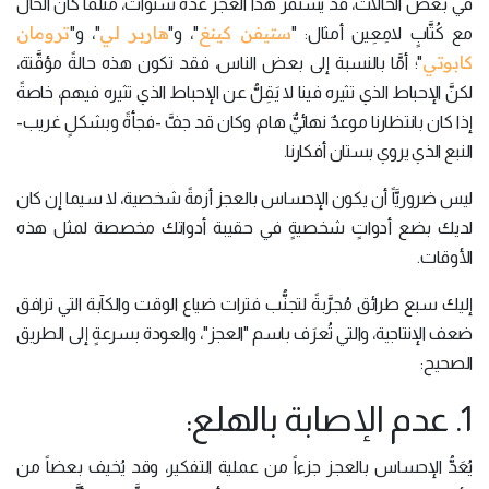
في بعض الحالات، قد يستمرُّ هذا العجز عدة سنوات، مثلما كان الحال
ستيفن كينغ
هاربر لي
ترومان
مع كُتَّابٍ لامِعِين أمثال: "
"، و"
"، و"
كابوتي
"؛ أمَّا بالنسبة إلى بعض الناس، فقد تكون هذه حالةً مؤقَّتة،
لكنَّ الإحباط الذي تثيره فينا لا يَقِلُّ عن الإحباط الذي تثيره فيهم، خاصةً
إذا كان بانتظارنا موعدٌ نهائيٌّ هام، وكان قد جفَّ -فجأةً وبشكلٍ غريب-
النبع الذي يروي بستان أفكارنا.
ليس ضروريَّاً أن يكون الإحساس بالعجز أزمةً شخصية، لا سيما إن كان
لديك بضع أدواتٍ شخصيةٍ في حقيبة أدواتك مخصصة لمثل هذه
الأوقات.
إليك سبع طرائق مُجرَّبةً لتجنُّب فترات ضياع الوقت والكآبة التي ترافق
ضعف الإنتاجية، والتي تُعرَف باسم "العجز"، والعودة بسرعةٍ إلى الطريق
الصحيح:
1. عدم الإصابة بالهلع:
يُعَدُّ الإحساس بالعجز جزءاً من عملية التفكير، وقد يُخيف بعضاً من