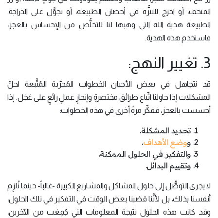
المتحف، أو اخرج للتنزُّه في أحضان الطبيعة، أو تجوَّل على الدراجة.
الطبيعة هدية الله التي وهبها لنا للتخلُّص من الإحساس بالعجز،
فاستخدم هذه الهدية.
3. تغيير النهج:
قد نتجاهل في بعض الأحيان الخطوات المُجرَّبة المُتَّبعة لحلِّ
المشكلات إذا حاولنا اتِّباع طرائق مختصرةٍ وإنجازٍ عملٍ رائعٍ على عَجَل. إذا
أحسست بالعجز، ففكِّر مرةً أخرى في هذه الخطوات:
تحديد المشكلة.
و
وضع الأهداف
.
والتفكير في الحلول الممكنة.
وتقييم البدائل.
لا يجري التوصُّل إلى حلول المشاكل والمشاريع الكبيرة -غالباً- حينما نُلزِم
أنفسنا بذلك، بل لأنَّنا قضينا بعض الوقت في التفكير في تلك الحلول،
وقد كانت هذه الحلول نتيجة المعلومات التي جُمِعَت من الآخرين،