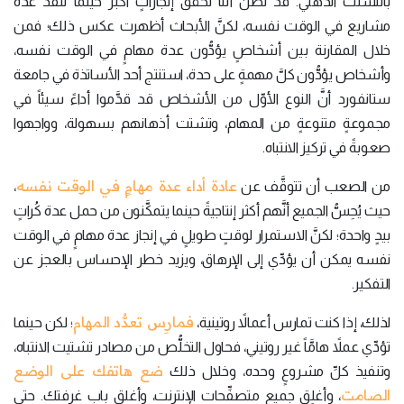
بالتشتت الذهني. قد نظنُّ أنَّنا نحقِّق إنجازاتٍ أكبر حينما نُنفِّذ عدة
مشاريع في الوقت نفسه، لكنَّ الأبحاث أظهرت عكس ذلك؛ فمن
خلال المقارنة بين أشخاصٍ يؤدُّون عدة مهامٍ في الوقت نفسه،
وأشخاص يؤدُّون كلَّ مهمةٍ على حدة، استنتج أحد الأساتذة في جامعة
ستانفورد أنَّ النوع الأوّل من الأشخاص قد قدَّموا أداءً سيئاً في
مجموعةٍ متنوعةٍ من المهام، وتشتت أذهانهم بسهولة، وواجهوا
صعوبةً في تركيز الانتباه.
عادة أداء عدة مهامٍ في الوقت نفسه
من الصعب أن تتوقَّف عن
،
حيث يُحِسُّ الجميع أنَّهم أكثر إنتاجيةً حينما يتمكَّنون من حمل عدة كُراتٍ
بيدٍ واحدة؛ لكنَّ الاستمرار لوقتٍ طويلٍ في إنجاز عدة مهامٍ في الوقت
نفسه يمكن أن يؤدِّي إلى الإرهاق، ويزيد خطر الإحساس بالعجز عن
التفكير.
فمارِس تعدُّد المهام
لذلك، إذا كنت تمارس أعمالاً روتينية،
؛ لكن حينما
تؤدِّي عملاً هامَّاً غير روتيني، فحاول التخلُّص من مصادر تشتيت الانتباه،
ضع هاتفك على الوضع
وتنفيذ كلِّ مشروعٍ وحده، وخلال ذلك
الصامت
، وأغلِق جميع متصفِّحات الإنترنت، وأغلق باب غرفتك. حتى