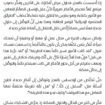
إذا أحسستَ بالعجز، فحاول عرض أفكارك على الآخرين وفكِّر بصوتٍ
مرتفع. يُعَدُّ تمحيص الأفكار ضروريَّاً؛ لأنَّ عقل الإنسان مُصمَّمٌ للتعامل
مع الأمور بكفاءة، وهو يمارس ما يُطلِق عليه علماء الأعصاب: "الطرائق
المختصرة الإدراكية" لتوفير الطاقة؛ وهذا يعني أنَّ التوصُّل إلى حلولٍ
جديدةٍ فعلاً ليس ممكناً إلَّا من خلال الانتقال إلى أنماط تفكيرٍ جديدة.
بإمكان سنوات الخبرة في مجال عملٍ أو مهنةٍ أو وظيفةٍ أن تمنحك
خبرةً لا تُقدَّر بثمن، لكنَّها يمكن أن تكون عائقاً أيضاً. إذا سمعتَ نفسك
تقول: "لقد كانت الأمور تسير دائماً بهذه الطريقة"، أو "لقد جرَّبنا هذا
من قبل"؛ فإنَّ هذا يُعَدُّ إشارةً تَدُلُّ على أنَّك وفريقك تحتاجان إلى تغيير
وجهات نظركم من أجل تجاوز الأفكار التي كانت تعيقكم دائماً، والتوصُّل
إلى بدائل ممكنة.
حتَّى تتخلَّص من الإحساس بالعجز وتتوصَّل إلى أفكارٍ جديدة، اطرح
أسئلةً مثل: "أتساءل إن كنَّا…"، أو "هل ثمَّة طريقةٌ مختلفةٌ تماماً
للتعامل مع هذا الموقف؟ وكيف تبدو هذه الطريقة؟".
فكِّر في كثيرٍ من البدائل والحلول الممكنة، إذ يحرِّض التشكيك بشكلٍ