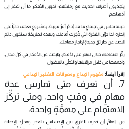
يتجاذبون أطراف الحديث مع زملائهم- تدوين الأفكار ما أن تقفز إلى
أذهانهم.
حينما تجلس في اجتماعٍ ما، قد يُذكَر أمرٌ مرتبطٌ بمشروعٍ تعكِف حاليَّاً على
إنجازه؛ لذا دوِّن الفكرة التي ذُكِرَت أمامك، وبهذه الطريقة ستكون دائم
البحث عن طرائق جديدةٍ لإنجاز مهامك.
ركِّز اهتمامك خلال النهار على الأفكار، وابحث عن الأفكار في كلِّ مكان،
واجمعها من خلال مراقبتها والتحلِّي بالفضول.
إقرأ أيضاً:
مفهوم الإبداع ومعوقات التفكير الإبداعي
7. أن تعرف متى تمارس عدة
مهامٍ في وقتٍ واحد، ومتى تركِّز
الاهتمام على مهمَّةٍ واحدة:
من الهامِّ أن تعرف الفارق بين الإحساس بالعجز ومجرَّد الإصابة