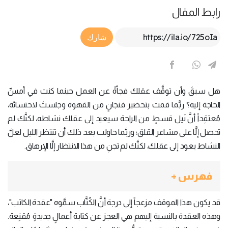
رابط المقال
Article Link
شارك
هل سبقَ وأن توقَّف عقلك فجأةً عن العمل حينما كنت في أمسِّ
الحاجة إليه؟ ربَّما قمت بتحضير فنجانٍ من القهوة وجلستَ لاحتسائه،
مُعتقِداً أنَّ نَيل قسطٍ من الراحة سيعيد إلى عقلك نشاطه، لكنَّك لم
تحصل إلَّا على مشاعر القلق؛ وربَّما حاولت بعد ذلك أن تنتظر الليل لعلَّ
النشاط يعود إلى عقلك، لكنَّك لم تجنِ من هذا الانتظار إلَّا الإرهاق.
فهرس +
قد يكون هذا الموقف مزعجاً إلى درجة أنَّ الكُتَّاب سمَّوه "عقدة الكاتب"،
وهذه العقدة بالنسبة إليهم هي العجز عن كتابة أعمالٍ جديدةٍ مُقنِعة.