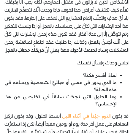
الأشخاص الذين لا يزالون في مقتبل أعمارهم؛ لكنَّه يجب ألَّا يخيفك.
تعلَّم كيف تكتشف أعراض هذا الخوف، فإذا وجدت أنَّك تتصفَّح الإنترنت
بلا أيِّ هدفٍ وتتجنَّب إتمام المشاريع التي تعكف على إنجازها، فقد يكون
هذا أحد الإشارات التي تَدُلُّ على إحساسك بالعجز؛ أو إذا جلستَ للتفكير
ولم تتوصَّل إلَّا إلى عدة أفكار، فقد تكون هذه إحدى الإشارات التي تَدُلُّ
على أنَّك تُحِسُّ بالعجز؛ وكذلك إذا طلبتَ عقد اجتماعٍ لمناقشة إحدى
المشكلات وساد الصمتُ الأجواء، فهذا يعني أنَّ فريقك مصابٌ بالعجز.
اجلس وحدك واسأل نفسك:
لماذا أشعر هكذا؟
ما الذي يدور في عملي أو حياتيَّ الشخصية ويساهم في
هذه الحالة؟
وما الحلول التي نجحَت سابقاً في تخليصي من هذا
الإحساس؟
النوم جيِّداً في أثناء الليل
قد يكون
أبسط الحلول، وقد يكون تركيز
الاهتمام على عملٍ آخر مدة يومٍ أو يومين مفيداً أيضاً؛ لكن إذا استمرَّت
الحالة، فيجب عليكَ أن تُغيِّر استراتيجيتك، وأن تستمرَّ في تغييرها حتَّى