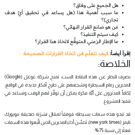
هل الجميع على وفاق؟
ما سبب أهمية هذا (هل يساعد في تحقيق أيِّ هدف
تجاري)؟
مَن هو صانع القرار النهائي؟
كيف سيتم التنفيذ؟
ما الإطار الزمني المتوقَّع لاتخاذ هذا القرار؟
إقرأ أيضاً:
كيف تتعلَّم فن اتخاذ القرارات الصحيحة
الخلاصة:
بصرف النظر عن هذه النقاط الست، تمنح شركة غوغل (Google)
المديرين زمام السيطرة وتشجعهم على طرحِ أفكار جديدة، في الواقع،
يُكافأ المديرون على أيَّة فكرة يمكِن أن توفِّر لهم الوقت وتساعد في
تنفيذ المشروع.
قد تبدو هذه سمات بسيطة؛ فوفقاً لمقال نشرَته صحيفة نيويورك
تايمز (new york times)، تَحسَّنَ أداء المديرين الذين اتَّبعوا هذه السمات
فعلاً إلى نسبة 75%.