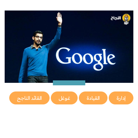
إدارة
القيادة
غوغل
القائد الناجح