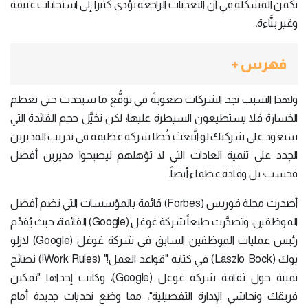
تكمن المشكلة في أنَّ التغذيات الراجعة تؤدي كثيراً إلى استجابات عنيفة
وغير بنَّاءة.
فهرس +
ولهذا السبب تجد الشركات صعوبةً في توقُّع ما سيحدث حتى تعظم
الخسارة فلا يستطيعون السيطرة عليها؛ لكن تخيَّل حجم الفائدة التي
ستعود على شركتك لو اتَّبعتَ خُطا شركة عظيمة في تدريب المديرين
الجدد على تنمية العادات التي لا تؤهلهم ليصبحوا مديرين أفضل
فحسب؛ بل وقادة عظماء أيضاً.
أصدرت مجلة فوربس (Forbes) قائمة بالمؤسسات التي تضم أفضل
الموظفين، وتصدَّرت طبعاً شركة غوغل (Google) القائمة، حيث يُقدِّم
رئيس عمليات الموظفين السابق في شركة غوغل (Google) لازلو
بوك (Laszlo Bock) في كتابه "قواعد العمل!" (Work Rules!) نصائح
ثمينة حول ثقافة شركة غوغل (Google)، وكانت إحداها "تمكين
فريقك وتحاشي الإدارة التفصيلية"، مما وضع تحديات جديدة أمام