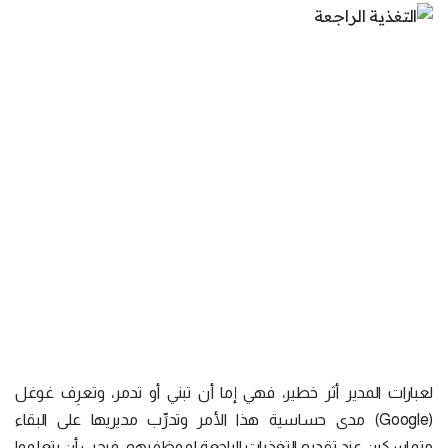
لعبارات المدير أثر خطير، فهي إما أن تبني أو تدمر، وتعرِف غوغل
(Google) مدى حساسية هذا الأمر وتدرِّب مديريها على البقاء
متماسكين عند تقديم التغذيات الراجعة لموظفيهم، فيجب أن يتعلموا