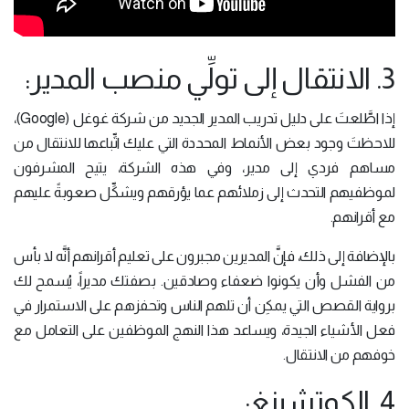
3. الانتقال إلى تولِّي منصب المدير:
إذا اطَّلعتَ على دليل تدريب المدير الجديد من شركة غوغل (Google)،
للاحظتَ وجود بعض الأنماط المحددة التي عليك اتِّباعها للانتقال من
مساهم فردي إلى مدير، وفي هذه الشركة، يتيح المشرفون
لموظفيهم التحدث إلى زملائهم عما يؤرقهم ويشكِّل صعوبةً عليهم
مع أقرانهم.
بالإضافة إلى ذلك، فإنَّ المديرين مجبرون على تعليم أقرانهم أنَّه لا بأس
من الفشل وأن يكونوا ضعفاء وصادقين. بصفتك مديراً، يُسمح لك
برواية القصص التي يمكِن أن تلهم الناس وتحفزهم على الاستمرار في
فعل الأشياء الجيدة، ويساعد هذا النهج الموظفين على التعامل مع
خوفهم من الانتقال.
4. الكوتشينغ: