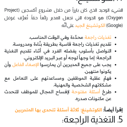
الشيء الوحيد الذي كان بارزاً من خلال مشروع أكسجين (Project
Oxygen) هو الجودة التي تجعل المدير رائعاً حقاً. تُعرِّف غوغل
الكوتشينغ الجيد
(Google)
على أنَّه:
تغذيات راجعة
محدَّدة وفي الوقت المناسب.
تقديم تغذيات راجعة قاسية بطريقة بنَّاءة ومدروسة.
التواصل بأسلوب يفضله الفرد في أثناء تقديم التغذية
الراجعة؛ إما وجهاً لوجه أو عبر البريد الإلكتروني.
يجب على جميع المديرين أن يمارسوا
الإصغاء الفاعل
وأن
يكونوا منتهين.
فهمُ عقلية الموظفين ومساعدتهم على التعامل مع
مشكلاتهم الشخصية والمهنية.
طرحُ
أسئلة مفتوحة
لإفساح المجال للموظف للتحدث
عن مكنونات صدره.
إقرأ أيضاً:
الكوتشينغ: ثلاثة أسئلة تتحدى بها المتدربين
5. التغذية الراجعة: