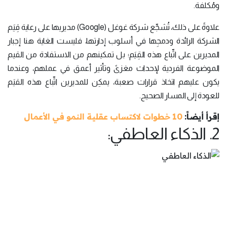
ومُكلفة.
علاوةً على ذلك، تُشجِّع شركة غوغل (Google) مديريها على رعاية قِيَم
الشركة الرائدة ودمجِها في أسلوب إدارتها، فليست الغاية هنا إجبار
المديرين على اتِّباع هذه القِيَم؛ بل تمكينهم من الاستفادة من القيم
الموضوعة الفردية لإحداث مغزىً وتأثير أعمق في عملهم، وعندما
يكون عليهم اتخاذ قرارات صعبة، يمكِن للمديرين اتِّباع هذه القيَم
للعودة إلى المسار الصحيح.
إقرأ أيضاً:
10 خطوات لاكتساب عقلية النمو في الأعمال
2. الذكاء العاطفي: