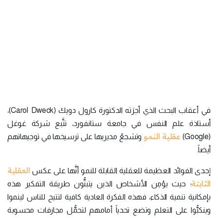
في أعقاب البحث الذي أجرَته الدكتورة كارول دويك (Carol Dweck)،
أستاذة علم النفس في جامعة ستانفورد، تتَّبع شركة غوغل
عقلية النمو
(Google)
وتشجعُ مديريها على ترسيخها في توجيهاتهم
أيضاً.
العقلية
إحدى الفوائد العظيمة للعقلية القابلة للنمو أنَّها على عكس
الثابتة
؛ حيث يؤمِن الأشخاص الذين يتبنُّون طريقة التفكير هذه
بإمكانية تنمية الذكاء، فهذه الفكرة العادية كافية لتتيح للناس لينموا
وينكبُّوا على التعلم وتضع تحدياً أمامهم لتحمُّل مجازفات محسوبة