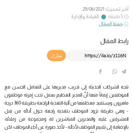
آخر تحديث:
29/06/2021
القيادة والإدارة
5 دقيقة
حفظ المقال
رابط المقال
Article Link
شارك
تتجه الشركات الحديثة إلى تدريب مديريها على التعامل الحسن مع
الموظفين إيماناً منها أنَّ المدير العظيم يعمل تحت إمرته موظفون
ماهرون. ويستفيد معظمها من آلية التغذية الراجعة بطريقة 360 درجة
- وهي طريقة تزود الموظف بتغذية راجعة حول أدائه من قِبل
المشرفين عليه، والمديرين المباشرين له، ومجموعة من زملائه،
بالإضافة إلى تقييم الموظف لأدائه - لأخذ صورة عن أداء الموظف؛ لكن