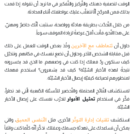
الوقت لتصفية ذهنك، والتّركيز والتّفكير في ما تريد أن تقوله. إذا قمت
بذلك فمن المرجّح ألّا تتغلّب عليك عواطفك أثناء المحادثة.
من خلال التّحدّث بطريقة هادئة وواضحة، ستثبت أنّك حاضرٌ ومهنيّ.
على هذا النّحو، فأنت أقلّ عرضةً لزيادة الموقف سوءاً.
تتعاطف مع الآخرين
حاول أن
وخُذ بعض الوقت للعمل على ذلك
قبل مقابلة الشخص الآخر، وحاول أن تضع نفسك في مكانهم. وتتخيّل
كيف ستكون ردّ فعلك إذا كنت في وضعهم. ما الذي قد يخسرونه
نتيجةً لهذه الأخبار السّيّئة؟ كيف قد يشعرون؟ استخدم فهمك
لمنظورهم لصياغة كيفيّة إيصال الأخبار السّيّئة.
لاستكشاف النّتائج المحتملة والتّحضير للأسئلة الصّعبة الّتي قد تطرأ،
تمثيل الأدوار
فكّر في استخدام
لتدرّب نفسك على إيصال الأخبار
السّيّئة.
تقنيات إدارة التوتّر
التّنفس العميق
استكشف
الأخرى، مثل
، والتي
يمكن أن تساعدك على تهدئة جسمك وعقلك. تذكّر أنّه كلّما كنت واثقاً