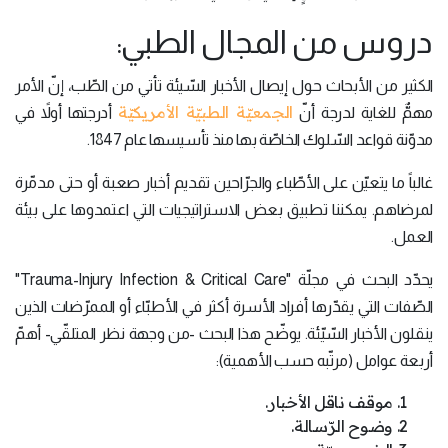
دروس من المجال الطبي:
الكثير من الأبحاث حول إيصال الأخبار السّيئة تأتي من الطّب، إنّ الأمر
الجمعيّة الطبيّة الأمريكيّة
مهمٌّ للغاية لدرجة أنّ
أدرجتها أولاً في
مدوّنة قواعد السّلوك الخاصّة بها منذ تأسيسها عام 1847.
غالباً ما يتعيّن على الأطّباء والجرّاحين تقديم أخبار صعبة أو حتى مدمّرة
لمرضاهم. يمكننا تطبيق بعض الاستراتيجيات التي اعتمدوها على بيئة
العمل.
يحدّد البحث في مجلّة "Trauma-Injury Infection & Critical Care"
الصّفات التي يقدّرها أفراد الأسرة أكثر في الأطبّاء أو الممرّضات الذين
ينقلون الأخبار السّيّئة. يوضّح هذا البحث -من وجهة نظر المتلقّي- أهمّ
أربعة عوامل (مرتّبه حسب الأهمية):
موقف ناقل الأخبار.
وضوح الرّسالة.