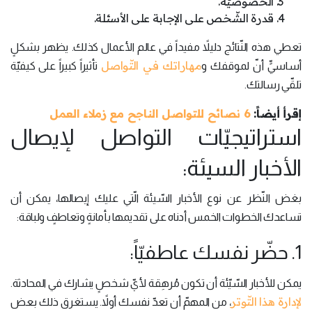
الخصوصيّة.
قدرة الشّخص على الإجابة على الأسئلة.
تعطي هذه النّتائج دليلاً مفيداً في عالم الأعمال كذلك. يظهر بشكلٍ
مهاراتك في التّواصل
أساسيٍّ أنّ لموقفك و
تأثيراً كبيراً على كيفيّة
تلقّي رسالتك.
إقرأ أيضاً:
6 نصائح للتواصل الناجح مع زملاء العمل
استراتيجيّات التواصل لإيصال
الأخبار السيئة:
بغض النّظر عن نوع الأخبار السّيئة الّتي عليك إيصالها، يمكن أن
تساعدك الخطوات الخمس أدناه على تقديمها بأمانةٍ وتعاطفٍ ولباقة:
1. حضّر نفسك عاطفيّاً:
يمكن للأخبار السّيّئة أن تكون مُرهِقة لأيّ شخصٍ يشارك في المحادثة.
لإدارة هذا التّوتر
، من المهمّ أن تعدّ نفسك أولاً. يستغرق ذلك بعض