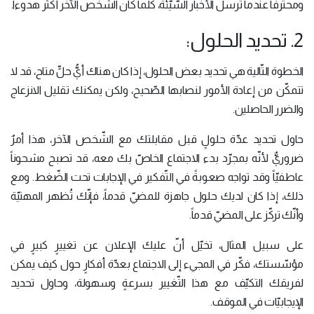
ومحترفاً عندما ترسل الأخبار السّيّئة، كلّما كان الشّخص الآخر أكثر هدوءاً.
2. تحديد الحلول:
الخطوة التّالية هي تحديد بعض الحلول، إذا كان هناك أيُّ حلٍّ متاح، قد لا
تتمكّن من إعادة الأمور لنصابها الصّحيح، ولكن يمكنك تقليل الانزعاج
والضرر الحاصلين.
حاول تحديد عدّة حلولٍ قبل مقابلتك مع الشّخص الآخر، هذا أمرٌ
ضروريٌّ لأنّه بمجرّد بدء الاجتماع الخاصّ بك معه، قد تصبح مشحوناً
عاطفيّاً وقد تواجه صعوبةً في التّفكير في الإجابات تحت الضّغط. ومع
ذلك، إذا كان لديك حلول جاهزة للمضيّ قدماً، فإنّك تُظهر المهنيّة
وأنّك تركّز على المضيّ قدماً.
على سبيل المثال، تخيّل أنّ عليك الإعلان عن تغييرٍ كبيرٍ في
مؤسّستك، فكّر في المجيء إلى الاجتماع بعدّة أفكارٍ حول كيف يمكن
لفريقك التكيّف مع هذا التّغيير بسرعةٍ وسهولة، وحاول تحديد
الإيجابيّات في الموقف.