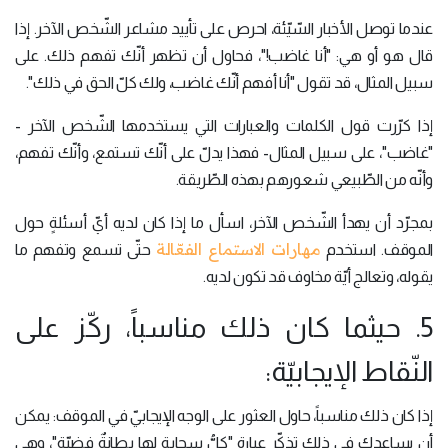
عندما توصل الأخبار السّيّئة، احرص على تأييد مشاعر الشّخص الآخر. إذا
قال هو أو هي: "أنا غاضب!"، فحاول أن تظهر أنّك تفهم ذلك. على
سبيل المثال، قد تقول "أنا أفهم أنّك غاضب، ولك كلّ الحق في ذلك".
إذا كرّرت قول الكلمات والعبارات التي يستخدمها الشّخص الآخر -
"غاضب"، على سبيل المثال- فهذا يدلّ على أنّك تستمع، وأنّك تفهم،
وأنّه من الطّبيعي شعورهم بهذه الطّريقة.
بمجرّد أن يهدأ الشّخص الآخر، اسأل ما إذا كان لديه أيّ أسئلةٍ حول
مهارات الاستماع الفعّالة
الموقف. استخدم
حتّى تسمع وتفهم ما
يقوله، وتعالج أيّة مخاوف قد تكون لديه.
5. حيثما كان ذلك مناسباً، ركّز على
النّقاط الإيجابيّة:
إذا كان ذلك مناسباً، حاول العثور على الوجه الإيجابيّ في الموقف: يمكن
أن يساعدك في ذلك تذكّر عبارة "كلُّ سحابةٍ لها بطانةٌ فضيّة"، وهي