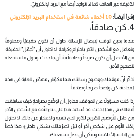
الدّقيقة عبر الهاتف كما لا تتواجد أيضاً مع البريد الإلكترونيّ.
إقرأ أيضاً:
10 أخطاء شائعة في استخدام البريد الإلكتروني
4. كن صادقاً:
عندما يحين الوقت لإيصال الرّسالة، حاول أن تكون حقيقيّاً وعطوفاً،
وتعامل مع الشّخص الآخر باحترام وكرامة. لا تحاول أن "تُجمّل" الحقيقة؛
من الأفضل أن تكون صريحاً وصادقاً بشأن ما حدث، وحول ما ستفعله
لتصحيح الأمر.
تذكّر أنّ موقفك ووضوح رسالتك هما مكوّنان مهمّان للغاية في هذه
المحادثة. كن واضحاً، صريحاً وصادقاً.
إذا كنت مسؤولاً عن الموقف، فحاول أن توضّح بصراحةٍ كيف ساهَمَت
أفعالك في هذا الحدث، قد يُساعد هذا على بناء الثّقة مع الشّخص الآخر
من خلال التّوضيح الصّريح للدّور الذي تلعبه والاعتذار عن ذلك. لا تحاول
إلقاء اللّوم على شخصٍ آخر أو تبرّر تصرّفاتك بشكلٍ خاطئ؛ هذا خطأ
من الناحية الأخلاقية ويمكن أن يضرّ بسمعتك.