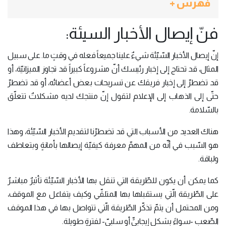
فهرس +
فنّ إيصال الأخبار السيئة:
إنّ إيصال الأخبار السّيّئة شيءٌ علينا جميعاً فعله في وقتٍ ما. على سبيل
المثال، قد تحتاج إلى إخبار رئيسك أنّ مشروعاً كبيراً قد تجاوز الميزانيّة، أو
قد تضطرّ إلى إخبار فريقك عن تسريحات بعض أعضائه، أو قد تضطرّ
حتّى إلى الذهاب إلى الإعلام لتقول إنّ منتجك لديه مشكلاتٌ تتعلّق
بالسّلامة.
هناك العديد من الأسباب التي قد تضطرّنا لتقديم الأخبار السّيّئة، وهذا
هو السّبب في أنّه من المهمّ معرفة كيفيّة إيصالها بأمانةٍ وبتعاطف
ولباقة.
كما يمكن أن يكون للطّريقة التي تنقل بها الأخبار السّيّئة تأثيرٌ مباشرٌ
على الطّريقة الّتي يستقبلها بها المتلقّي وكيف يتفاعل مع الموقف،
ومن المحتمل أن يتمّ تذكّر الطّريقة الّتي تتواصل بها في هذا الموقف
الصّعب -سواءً بشكلٍ إيجابيٍّ أو سلبيّ- لفترةٍ طويلة.