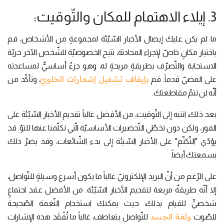
3. إيلاء الاهتمام للمكان والتّوقيت:
ما لم يكن عليك إيصال الأخبار السّيّئة لمجموعةٍ من الأشخاص، قم
باختيار مكانٍ خاصّ لإجراء المحادثة، تتيح الخصوصيّة للشّخص الآخر حريّة
الاستجابة والتّصرّف بطريقةٍ مريحةٍ له، وهو جزءٌ أساسيٌّ لمساعدته
بإيقاف تشغيل إشعارات الخلويّ
على المضيّ قدماً. قم
، وتأكّد من
أنّه لن تتمّ مقاطعتك.
بعد ذلك، انتبه إلى التّوقيت، من الأفضل غالباً تقديم الأخبار السّيّئة على
الفور، ولكن دون تخطّي التّحضيرات الأساسيّة الّتي تكلّمنا عنها للتوّ. قد
يؤدّي "التّكتّم" على الأخبار السّيئة إلى بدء الشّائعات، وقد يضرّ ذلك
بسمعتك أيضاً.
على الرّغم من أنّ البريد الإلكترونيّ غالباً ما يكون أسرع وسيلةٍ للتّواصل،
إلا أنّه طريقةٌ مريعة لتقديم الأخبار السّيّئة. من الأفضل عقد اجتماعٍ
شخصيٍّ للقيام بذلك، حيث يمكنك استخدام النّغمة الصّحيحة
ولغة الجسد
للصّوت
للتّواصل بتعاطف، غالباً ما تُفْقَد هذه الإشارات