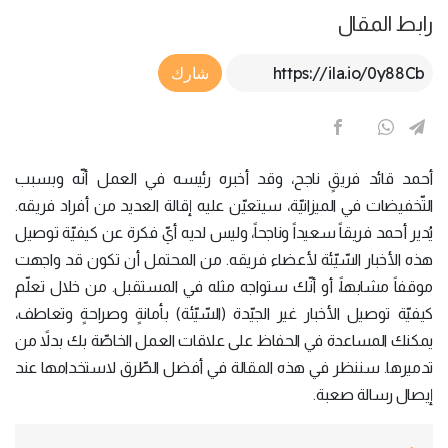
رابط المقال
Article Link
شارك
أحمد قائد فريقٍ ناجح، وقد أخبره رئيسه في العمل أنّه وبسبب
التّخفيضات في الميزانيّة، سيتعيّن عليه إقالة العديد من أفراد فريقه.
يُدير أحمد فريقاً سعيداً وناجحاً، وليس لديه أيّ فكرة عن كيفيّة توصيل
هذه الأخبار السّيّئة لأعضاء فريقه. من المحتمل أن تكون قد واجهت
موقفاً مشابهاً، أو أنّك ستواجه مثله في المستقبل. من خلال تعلّم
كيفيّة توصيل الأخبار غير الجيّدة (السّيّئة) بأمانةٍ وصراحةٍ وتعاطف،
يمكنك المساعدة في الحفاظ على علاقات العمل الخاصّة بك بدلاً من
تدميرها. سننظر في هذه المقالة في أفضل الطّرق لاستخدامها عند
إيصال رسالة صعبة.